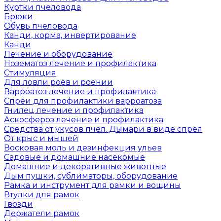
Куртки пчеловода
Брюки
Обувь пчеловода
Канди, корма, инвертирование
Канди
Лечение и оборудование
Нозематоз лечение и профилактика
Стимуляция
Для ловли роёв и роении
Варроатоз лечение и профилактика
Спреи для профилактики варроатоза
Гнилец лечение и профилактика
Аскосфероз лечение и профилактика
Средства от укусов пчел. Дымари в виде спрея
От крыс и мышей
Восковая моль и дезинфекция ульев
Садовые и домашние насекомые
Домашние и декоративные животные
Дым пушки, сублиматоры, оборудование
Рамка и инструмент для рамки и вощины
Втулки для рамок
Гвозди
Держатели рамок