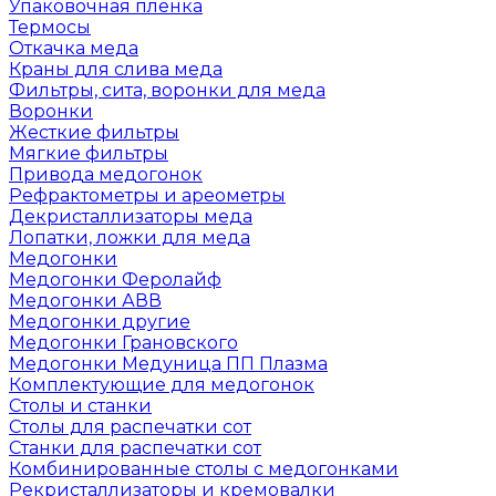
Упаковочная пленка
Термосы
Откачка меда
Краны для слива меда
Фильтры, сита, воронки для меда
Воронки
Жесткие фильтры
Мягкие фильтры
Привода медогонок
Рефрактометры и ареометры
Декристаллизаторы меда
Лопатки, ложки для меда
Медогонки
Медогонки Феролайф
Медогонки АВВ
Медогонки другие
Медогонки Грановского
Медогонки Медуница ПП Плазма
Комплектующие для медогонок
Столы и станки
Столы для распечатки сот
Станки для распечатки сот
Комбинированные столы с медогонками
Рекристаллизаторы и кремовалки