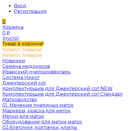
Вход
Регистрация
0
Корзина
0
₽
(пусто)
Товар в корзине!
Каталог товаров
Каталог товаров
Новинки
Семена медоносов
Иранский пчелоинвентарь
Система Никот
Джентерский сот
Комплектующие для Джентерский сот NEW
Комплектующие для Джентерский сот Стандарт
Матководство
01. Мечение пчелиных маток
Маркеры, краска для меток
Метки для маток
Оборудование для метки маток
02.Клеточки, колпачки, клипы