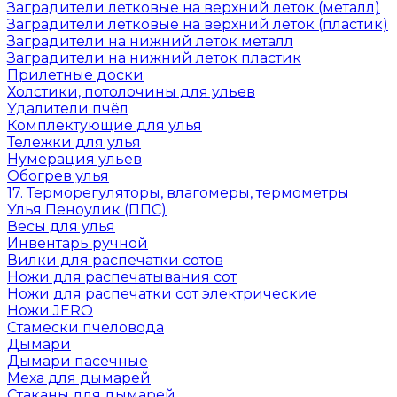
Заградители летковые на верхний леток (металл)
Заградители летковые на верхний леток (пластик)
Заградители на нижний леток металл
Заградители на нижний леток пластик
Прилетные доски
Холстики, потолочины для ульев
Удалители пчёл
Комплектующие для улья
Тележки для улья
Нумерация ульев
Обогрев улья
17. Терморегуляторы, влагомеры, термометры
Улья Пеноулик (ППС)
Весы для улья
Инвентарь ручной
Вилки для распечатки сотов
Ножи для распечатывания сот
Ножи для распечатки сот электрические
Ножи JERO
Стамески пчеловода
Дымари
Дымари пасечные
Меха для дымарей
Стаканы для дымарей