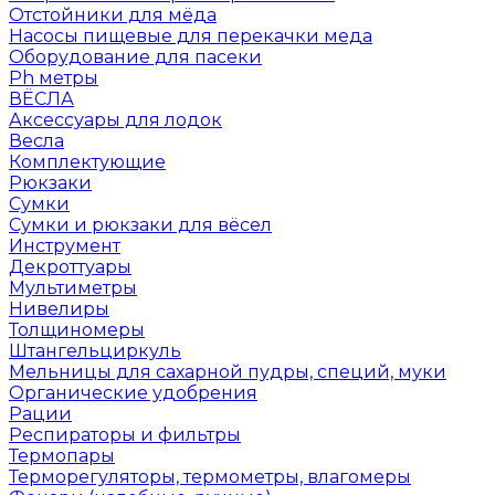
Отстойники для мёда
Насосы пищевые для перекачки меда
Оборудование для пасеки
Ph метры
ВЁСЛА
Аксессуары для лодок
Весла
Комплектующие
Рюкзаки
Сумки
Сумки и рюкзаки для вёсел
Инструмент
Декроттуары
Мультиметры
Нивелиры
Толщиномеры
Штангельциркуль
Мельницы для сахарной пудры, специй, муки
Органические удобрения
Рации
Респираторы и фильтры
Термопары
Терморегуляторы, термометры, влагомеры