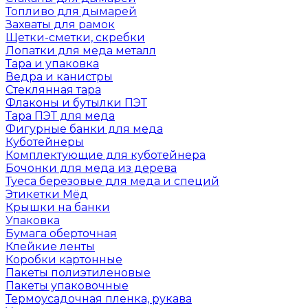
Топливо для дымарей
Захваты для рамок
Щетки-сметки, скребки
Лопатки для меда металл
Тара и упаковка
Ведра и канистры
Стеклянная тара
Флаконы и бутылки ПЭТ
Тара ПЭТ для меда
Фигурные банки для меда
Куботейнеры
Комплектующие для куботейнера
Бочонки для меда из дерева
Туеса березовые для меда и специй
Этикетки Мёд
Крышки на банки
Упаковка
Бумага оберточная
Клейкие ленты
Коробки картонные
Пакеты полиэтиленовые
Пакеты упаковочные
Термоусадочная пленка, рукава