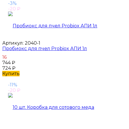
-3%
-20
₽
Артикул:
2040-1
Пробиокс для пчел Probiox АПИ 1л
16
744
₽
724
₽
Купить
-11%
-20
₽