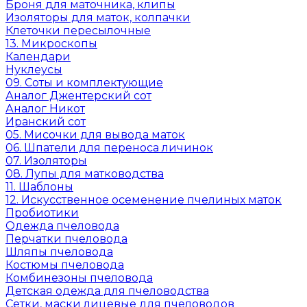
Броня для маточника, клипы
Изоляторы для маток, колпачки
Клеточки пересылочные
13. Микроскопы
Календари
Нуклеусы
09. Соты и комплектующие
Аналог Джентерский сот
Аналог Никот
Иранский сот
05. Мисочки для вывода маток
06. Шпатели для переноса личинок
07. Изоляторы
08. Лупы для матководства
11. Шаблоны
12. Искусственное осеменение пчелиных маток
Пробиотики
Одежда пчеловода
Перчатки пчеловода
Шляпы пчеловода
Костюмы пчеловода
Комбинезоны пчеловода
Детская одежда для пчеловодства
Сетки, маски лицевые для пчеловодов