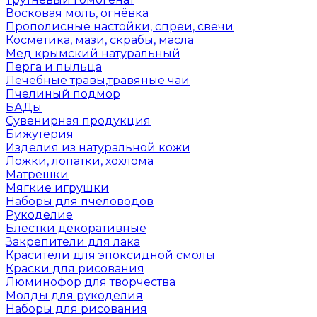
Восковая моль, огнёвка
Прополисные настойки, спреи, свечи
Косметика, мази, скрабы, масла
Мед крымский натуральный
Перга и пыльца
Лечебные травы,травяные чаи
Пчелиный подмор
БАДы
Сувенирная продукция
Бижутерия
Изделия из натуральной кожи
Ложки, лопатки, хохлома
Матрёшки
Мягкие игрушки
Наборы для пчеловодов
Рукоделие
Блестки декоративные
Закрепители для лака
Красители для эпоксидной смолы
Краски для рисования
Люминофор для творчества
Молды для рукоделия
Наборы для рисования