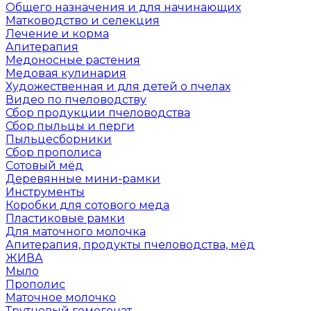
Общего назначения и для начинающих
Матководство и селекция
Лечение и корма
Апитерапия
Медоносные растения
Медовая кулинария
Художественная и для детей о пчелах
Видео по пчеловодству
Сбор продукции пчеловодства
Сбор пыльцы и перги
Пыльцесборники
Сбор прополиса
Сотовый мёд
Деревянные мини-рамки
Инструменты
Коробки для сотового меда
Пластиковые рамки
Для маточного молочка
Апитерапия, продукты пчеловодства, мёд
ЖИВА
Мыло
Прополис
Маточное молочко
Трутневый гомогенат