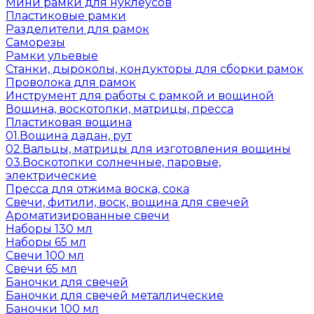
Мини рамки для нуклеусов
Пластиковые рамки
Разделители для рамок
Саморезы
Рамки ульевые
Станки, дыроколы, кондукторы для сборки рамок
Проволока для рамок
Инструмент для работы с рамкой и вощиной
Вощина, воскотопки, матрицы, пресса
Пластиковая вощина
01.Вощина дадан, рут
02.Вальцы, матрицы для изготовления вощины
03.Воскотопки солнечные, паровые,
электрические
Пресса для отжима воска, сока
Свечи, фитили, воск, вощина для свечей
Ароматизированные свечи
Наборы 130 мл
Наборы 65 мл
Свечи 100 мл
Свечи 65 мл
Баночки для свечей
Баночки для свечей металлические
Баночки 100 мл