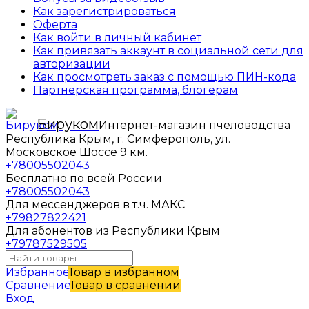
Как зарегистрироваться
Оферта
Как войти в личный кабинет
Как привязать аккаунт в социальной сети для
авторизации
Как просмотреть заказ с помощью ПИН-кода
Партнерская программа, блогерам
Бируком
Интернет-магазин пчеловодства
Республика Крым, г. Симферополь, ул.
Московское Шоссе 9 км.
+78005502043
Бесплатно по всей России
+78005502043
Для мессенджеров в т.ч. МАКС
+79827822421
Для абонентов из Республики Крым
+79787529505
Избранное
Товар в избранном
Сравнение
Товар в сравнении
Вход