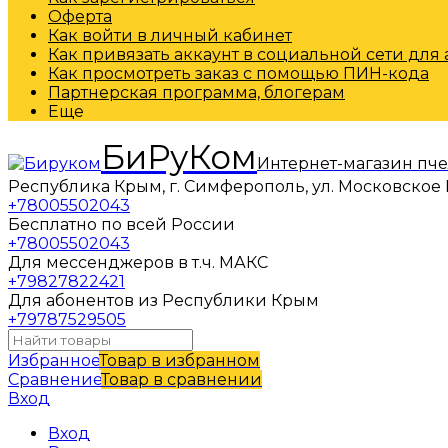
Оферта
Как войти в личный кабинет
Как привязать аккаунт в социальной сети для
Как просмотреть заказ с помощью ПИН-кода
Партнерская программа, блогерам
Еще
БиРуКом
Интернет-магазин пч
Республика Крым, г. Симферополь, ул. Московское 
+78005502043
Бесплатно по всей России
+78005502043
Для мессенджеров в т.ч. МАКС
+79827822421
Для абонентов из Республики Крым
+79787529505
Избранное
Товар в избранном
Сравнение
Товар в сравнении
Вход
Вход