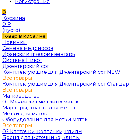
Регистрация
0
Корзина
0
₽
(пусто)
Товар в корзине!
Новинки
Семена медоносов
Иранский пчелоинвентарь
Система Никот
Джентерский сот
Комплектующие для Джентерский сот NEW
Все товары
Комплектующие для Джентерский сот Стандарт
Все товары
Матководство
01. Мечение пчелиных маток
Маркеры, краска для меток
Метки для маток
Оборудование для метки маток
Все товары
02.Клеточки, колпачки, клипы
Броня для маточника, клипы