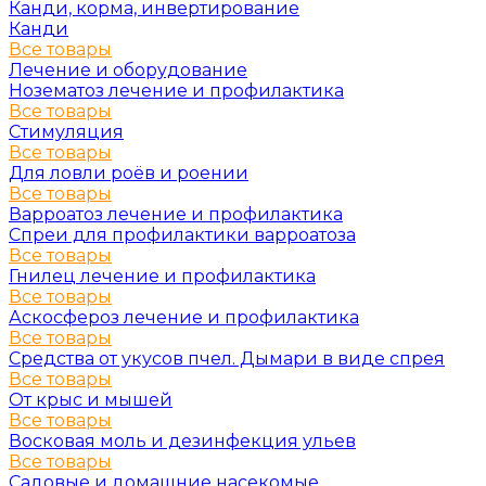
Канди, корма, инвертирование
Канди
Все товары
Лечение и оборудование
Нозематоз лечение и профилактика
Все товары
Стимуляция
Все товары
Для ловли роёв и роении
Все товары
Варроатоз лечение и профилактика
Спреи для профилактики варроатоза
Все товары
Гнилец лечение и профилактика
Все товары
Аскосфероз лечение и профилактика
Все товары
Средства от укусов пчел. Дымари в виде спрея
Все товары
От крыс и мышей
Все товары
Восковая моль и дезинфекция ульев
Все товары
Садовые и домашние насекомые