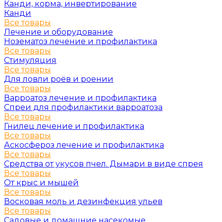
Канди, корма, инвертирование
Канди
Все товары
Лечение и оборудование
Нозематоз лечение и профилактика
Все товары
Стимуляция
Все товары
Для ловли роёв и роении
Все товары
Варроатоз лечение и профилактика
Спреи для профилактики варроатоза
Все товары
Гнилец лечение и профилактика
Все товары
Аскосфероз лечение и профилактика
Все товары
Средства от укусов пчел. Дымари в виде спрея
Все товары
От крыс и мышей
Все товары
Восковая моль и дезинфекция ульев
Все товары
Садовые и домашние насекомые