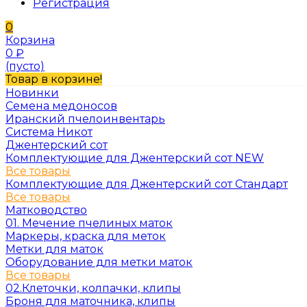
Регистрация
0
Корзина
0
₽
(пусто)
Товар в корзине!
Новинки
Семена медоносов
Иранский пчелоинвентарь
Система Никот
Джентерский сот
Комплектующие для Джентерский сот NEW
Все товары
Комплектующие для Джентерский сот Стандарт
Все товары
Матководство
01. Мечение пчелиных маток
Маркеры, краска для меток
Метки для маток
Оборудование для метки маток
Все товары
02.Клеточки, колпачки, клипы
Броня для маточника, клипы