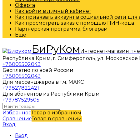
Оферта
Как войти в личный кабинет
Как привязать аккаунт в социальной сети для
Как просмотреть заказ с помощью ПИН-кода
Партнерская программа, блогерам
Еще
БиРуКом
Интернет-магазин пч
Республика Крым, г. Симферополь, ул. Московское 
+78005502043
Бесплатно по всей России
+78005502043
Для мессенджеров в т.ч. МАКС
+79827822421
Для абонентов из Республики Крым
+79787529505
Избранное
Товар в избранном
Сравнение
Товар в сравнении
Вход
Вход