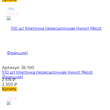
-9%
-214
₽
Артикул:
35-100
100 шт Клеточка пересылочная Никот (Nicot
Франция)
2 514
₽
2 300
₽
Купить
-50
₽