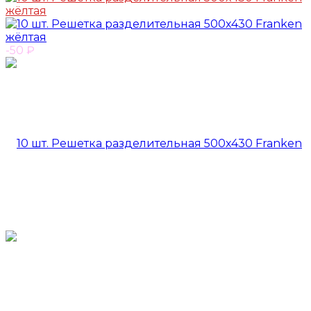
-50
₽