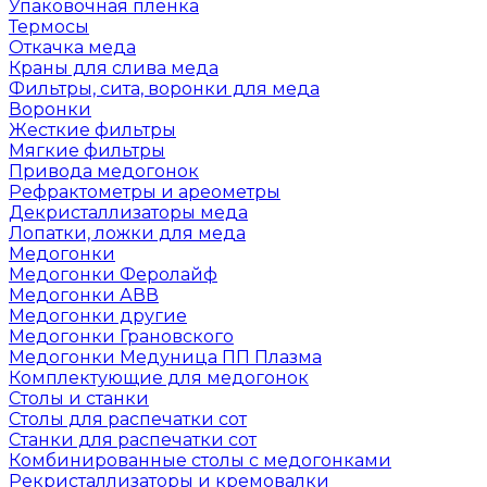
Упаковочная пленка
Термосы
Откачка меда
Краны для слива меда
Фильтры, сита, воронки для меда
Воронки
Жесткие фильтры
Мягкие фильтры
Привода медогонок
Рефрактометры и ареометры
Декристаллизаторы меда
Лопатки, ложки для меда
Медогонки
Медогонки Феролайф
Медогонки АВВ
Медогонки другие
Медогонки Грановского
Медогонки Медуница ПП Плазма
Комплектующие для медогонок
Столы и станки
Столы для распечатки сот
Станки для распечатки сот
Комбинированные столы с медогонками
Рекристаллизаторы и кремовалки