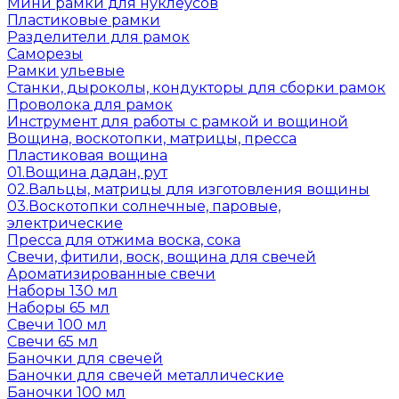
Мини рамки для нуклеусов
Пластиковые рамки
Разделители для рамок
Саморезы
Рамки ульевые
Станки, дыроколы, кондукторы для сборки рамок
Проволока для рамок
Инструмент для работы с рамкой и вощиной
Вощина, воскотопки, матрицы, пресса
Пластиковая вощина
01.Вощина дадан, рут
02.Вальцы, матрицы для изготовления вощины
03.Воскотопки солнечные, паровые,
электрические
Пресса для отжима воска, сока
Свечи, фитили, воск, вощина для свечей
Ароматизированные свечи
Наборы 130 мл
Наборы 65 мл
Свечи 100 мл
Свечи 65 мл
Баночки для свечей
Баночки для свечей металлические
Баночки 100 мл