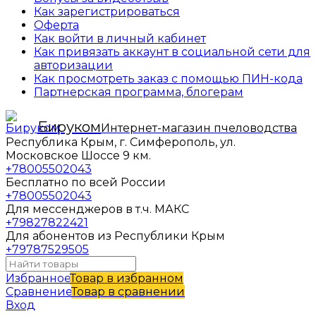
Как зарегистрироваться
Оферта
Как войти в личный кабинет
Как привязать аккаунт в социальной сети для
авторизации
Как просмотреть заказ с помощью ПИН-кода
Партнерская программа, блогерам
Бируком
Интернет-магазин пчеловодства
Республика Крым, г. Симферополь, ул.
Московское Шоссе 9 км.
+78005502043
Бесплатно по всей России
+78005502043
Для мессенджеров в т.ч. МАКС
+79827822421
Для абонентов из Республики Крым
+79787529505
Избранное
Товар в избранном
Сравнение
Товар в сравнении
Вход