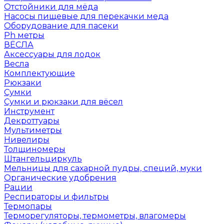
Отстойники для мёда
Насосы пищевые для перекачки меда
Оборудование для пасеки
Ph метры
ВЁСЛА
Аксессуары для лодок
Весла
Комплектующие
Рюкзаки
Сумки
Сумки и рюкзаки для вёсел
Инструмент
Декроттуары
Мультиметры
Нивелиры
Толщиномеры
Штангельциркуль
Мельницы для сахарной пудры, специй, муки
Органические удобрения
Рации
Респираторы и фильтры
Термопары
Терморегуляторы, термометры, влагомеры