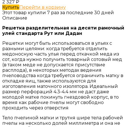
2 327
₽
Купить
Перейти в корзину
Этот товар купили 7 раз за последние 30 дней
Описание
Решетка разделительная на десяти рамочный
улей стандарта Рут или Дадан
Решетки могут быть использоваться в ульях с
разными целями: когда требуется отделить
медоносную часть улья перед откачкой меда из
сот, когда нужно получить товарный сотовый мед
(в таком меде не допускается присутствие
расплода), в некоторых методах ведения
пчеловодства когда требуется ограничить матку в
откладке яиц, также используются для
изготовления маточного изолятора. Идеальный
размер перфораций 4.3-4.4 мм не даст даже
молодой матке покинуть гнездовой корпус, в то
время как рабочие пчелы могут свободно
проходить через отверстия
Тело пчелиной матки и трутня шире тела рабочей
пчелы на несколько долей миллиметра и она не