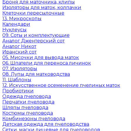
Броня для маточника, клипы
Изоляторы для маток, колпачки
Клеточки пересылочные
13. Микроскопы
Календари
Нуклеусы
09. Соты и комплектующие
Аналог Джентерский сот
Аналог Никот
Иранский сот
05. Мисочки для вывода маток
06. Шпатели для переноса личинок
07. Изоляторы
08. Лупы для матководства
11. Шаблоны
12. Искусственное осеменение пчелиных маток
Пробиотики
Одежда пчеловода
Перчатки пчеловода
Шляпы пчеловода
Костюмы пчеловода
Комбинезоны пчеловода
Детская одежда для пчеловодства
Сетки, маски лицевые для пчеловодов