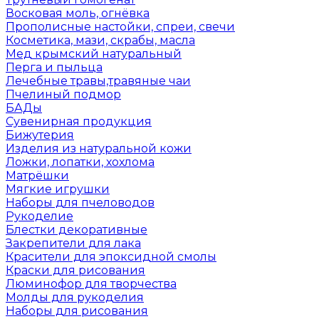
Восковая моль, огнёвка
Прополисные настойки, спреи, свечи
Косметика, мази, скрабы, масла
Мед крымский натуральный
Перга и пыльца
Лечебные травы,травяные чаи
Пчелиный подмор
БАДы
Сувенирная продукция
Бижутерия
Изделия из натуральной кожи
Ложки, лопатки, хохлома
Матрёшки
Мягкие игрушки
Наборы для пчеловодов
Рукоделие
Блестки декоративные
Закрепители для лака
Красители для эпоксидной смолы
Краски для рисования
Люминофор для творчества
Молды для рукоделия
Наборы для рисования