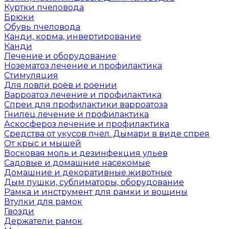
Куртки пчеловода
Брюки
Обувь пчеловода
Канди, корма, инвертирование
Канди
Лечение и оборудование
Нозематоз лечение и профилактика
Стимуляция
Для ловли роёв и роении
Варроатоз лечение и профилактика
Спреи для профилактики варроатоза
Гнилец лечение и профилактика
Аскосфероз лечение и профилактика
Средства от укусов пчел. Дымари в виде спрея
От крыс и мышей
Восковая моль и дезинфекция ульев
Садовые и домашние насекомые
Домашние и декоративные животные
Дым пушки, сублиматоры, оборудование
Рамка и инструмент для рамки и вощины
Втулки для рамок
Гвозди
Держатели рамок