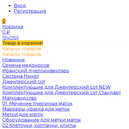
Вход
Регистрация
0
Корзина
0
₽
(пусто)
Товар в корзине!
Каталог товаров
Каталог товаров
Новинки
Семена медоносов
Иранский пчелоинвентарь
Система Никот
Джентерский сот
Комплектующие для Джентерский сот NEW
Комплектующие для Джентерский сот Стандарт
Матководство
01. Мечение пчелиных маток
Маркеры, краска для меток
Метки для маток
Оборудование для метки маток
02.Клеточки, колпачки, клипы