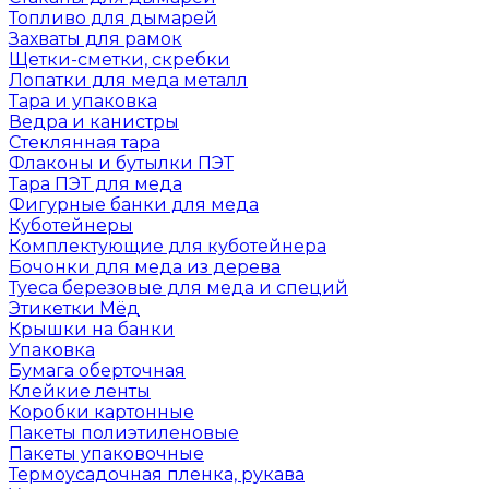
Топливо для дымарей
Захваты для рамок
Щетки-сметки, скребки
Лопатки для меда металл
Тара и упаковка
Ведра и канистры
Стеклянная тара
Флаконы и бутылки ПЭТ
Тара ПЭТ для меда
Фигурные банки для меда
Куботейнеры
Комплектующие для куботейнера
Бочонки для меда из дерева
Туеса березовые для меда и специй
Этикетки Мёд
Крышки на банки
Упаковка
Бумага оберточная
Клейкие ленты
Коробки картонные
Пакеты полиэтиленовые
Пакеты упаковочные
Термоусадочная пленка, рукава