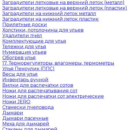
Заградители летковые на верхний леток (металл)
Заградители летковые на верхний леток (пластик)
Заградители на нижний леток металл
Заградители на нижний леток пластик
Прилетные доски
Холстики, потолочины для ульев
Удалители пчёл
Комплектующие для улья
Тележки для улья
Нумерация ульев
Обогрев улья
17. Терморегуляторы, влагомеры, термометры
Улья Пеноулик (ППС)
Весы для улья
Инвентарь ручной
Вилки для распечатки сотов
Ножи для распечатывания сот
Ножи для распечатки сот электрические
Ножи JERO
Стамески пчеловода
Дымари
Дымари пасечные
Меха для дымарей
Стаканы для дымарей