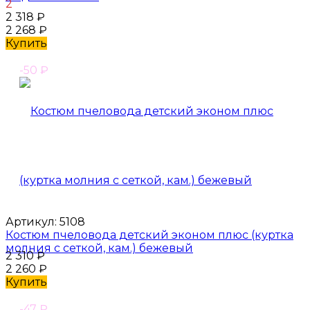
2
2 318
₽
2 268
₽
Купить
-50
₽
Артикул:
5108
Костюм пчеловода детский эконом плюс (куртка
молния с сеткой, кам.) бежевый
2 310
₽
2 260
₽
Купить
-47
₽