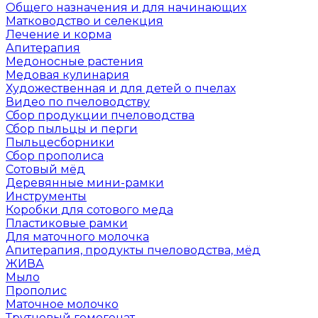
Общего назначения и для начинающих
Матководство и селекция
Лечение и корма
Апитерапия
Медоносные растения
Медовая кулинария
Художественная и для детей о пчелах
Видео по пчеловодству
Сбор продукции пчеловодства
Сбор пыльцы и перги
Пыльцесборники
Сбор прополиса
Сотовый мёд
Деревянные мини-рамки
Инструменты
Коробки для сотового меда
Пластиковые рамки
Для маточного молочка
Апитерапия, продукты пчеловодства, мёд
ЖИВА
Мыло
Прополис
Маточное молочко
Трутневый гомогенат