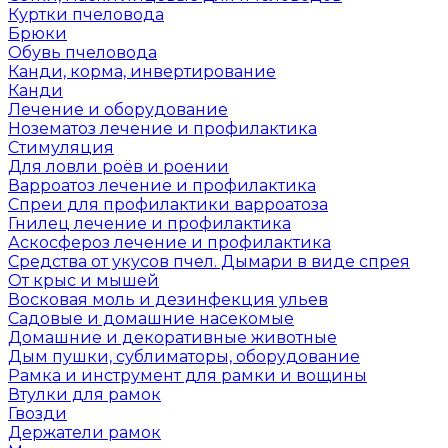
Куртки пчеловода
Брюки
Обувь пчеловода
Канди, корма, инвертирование
Канди
Лечение и оборудование
Нозематоз лечение и профилактика
Стимуляция
Для ловли роёв и роении
Варроатоз лечение и профилактика
Спреи для профилактики варроатоза
Гнилец лечение и профилактика
Аскосфероз лечение и профилактика
Средства от укусов пчел. Дымари в виде спрея
От крыс и мышей
Восковая моль и дезинфекция ульев
Садовые и домашние насекомые
Домашние и декоративные животные
Дым пушки, сублиматоры, оборудование
Рамка и инструмент для рамки и вощины
Втулки для рамок
Гвозди
Держатели рамок