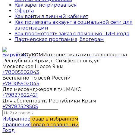
Как зарегистрироваться
Оферта
Как войти в личный кабинет
Как привязать аккаунт в социальной сети для
авторизации
Как просмотреть заказ с помощью ПИН-кода
Партнерская программа, блогерам
Бируком
Интернет-магазин пчеловодства
Республика Крым, г. Симферополь, ул.
Московское Шоссе 9 км.
+78005502043
Бесплатно по всей России
+78005502043
Для мессенджеров в т.ч. МАКС
+79827822421
Для абонентов из Республики Крым
+79787529505
Избранное
Товар в избранном
Сравнение
Товар в сравнении
Вход