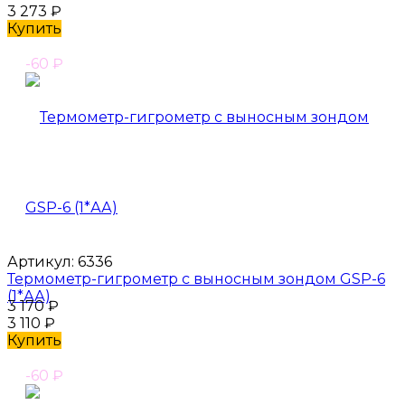
3 273
₽
Купить
-60
₽
Артикул:
6336
Термометр-гигрометр с выносным зондом GSP-6
(1*АА)
3 170
₽
3 110
₽
Купить
-60
₽