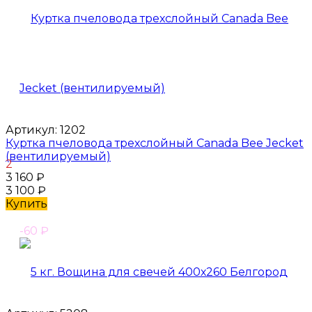
Артикул:
1202
Куртка пчеловода трехслойный Canada Bee Jecket
(вентилируемый)
2
3 160
₽
3 100
₽
Купить
-60
₽