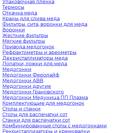
Упаковочная пленка
Термосы
Откачка меда
Краны для слива меда
Фильтры, сита, воронки для меда
Воронки
Жесткие фильтры
Мягкие фильтры
Привода медогонок
Рефрактометры и ареометры
Декристаллизаторы меда
Лопатки, ложки для меда
Медогонки
Медогонки Феролайф
Медогонки АВВ
Медогонки другие
Медогонки Грановского
Медогонки Медуница ПП Плазма
Комплектующие для медогонок
Столы и станки
Столы для распечатки сот
Станки для распечатки сот
Комбинированные столы с медогонками
Рекристаллизаторы и кремовалки