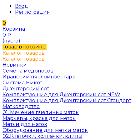
Вход
Регистрация
0
Корзина
0
₽
(пусто)
Товар в корзине!
Каталог товаров
Каталог товаров
Новинки
Семена медоносов
Иранский пчелоинвентарь
Система Никот
Джентерский сот
Комплектующие для Джентерский сот NEW
Комплектующие для Джентерский сот Стандарт
Матководство
01. Мечение пчелиных маток
Маркеры, краска для меток
Метки для маток
Оборудование для метки маток
02.Клеточки, колпачки, клипы