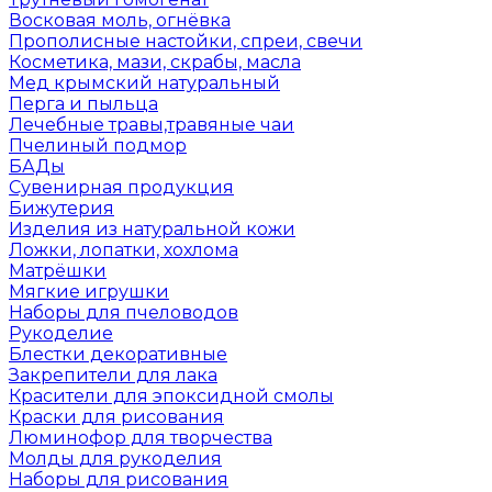
Восковая моль, огнёвка
Прополисные настойки, спреи, свечи
Косметика, мази, скрабы, масла
Мед крымский натуральный
Перга и пыльца
Лечебные травы,травяные чаи
Пчелиный подмор
БАДы
Сувенирная продукция
Бижутерия
Изделия из натуральной кожи
Ложки, лопатки, хохлома
Матрёшки
Мягкие игрушки
Наборы для пчеловодов
Рукоделие
Блестки декоративные
Закрепители для лака
Красители для эпоксидной смолы
Краски для рисования
Люминофор для творчества
Молды для рукоделия
Наборы для рисования