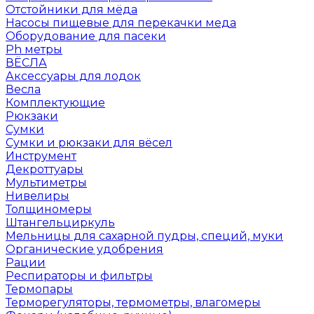
Отстойники для мёда
Насосы пищевые для перекачки меда
Оборудование для пасеки
Ph метры
ВЁСЛА
Аксессуары для лодок
Весла
Комплектующие
Рюкзаки
Сумки
Сумки и рюкзаки для вёсел
Инструмент
Декроттуары
Мультиметры
Нивелиры
Толщиномеры
Штангельциркуль
Мельницы для сахарной пудры, специй, муки
Органические удобрения
Рации
Респираторы и фильтры
Термопары
Терморегуляторы, термометры, влагомеры