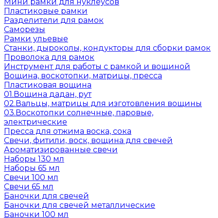
Мини рамки для нуклеусов
Пластиковые рамки
Разделители для рамок
Саморезы
Рамки ульевые
Станки, дыроколы, кондукторы для сборки рамок
Проволока для рамок
Инструмент для работы с рамкой и вощиной
Вощина, воскотопки, матрицы, пресса
Пластиковая вощина
01.Вощина дадан, рут
02.Вальцы, матрицы для изготовления вощины
03.Воскотопки солнечные, паровые,
электрические
Пресса для отжима воска, сока
Свечи, фитили, воск, вощина для свечей
Ароматизированные свечи
Наборы 130 мл
Наборы 65 мл
Свечи 100 мл
Свечи 65 мл
Баночки для свечей
Баночки для свечей металлические
Баночки 100 мл