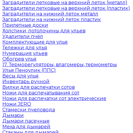
Заградители летковые на верхний леток (металл)
Заградители летковые на верхний леток (пластик)
Заградители на нижний леток металл
Заградители на нижний леток пластик
Прилетные доски
Холстики, потолочины для ульев
Удалители пчёл
Комплектующие для улья
Тележки для улья
Нумерация ульев
Обогрев улья
17. Терморегуляторы, влагомеры, термометры
Улья Пеноулик (ППС)
Весы для улья
Инвентарь ручной
Вилки для распечатки сотов
Ножи для распечатывания сот
Ножи для распечатки сот электрические
Ножи JERO
Стамески пчеловода
Дымари
Дымари пасечные
Меха для дымарей
Стаканы для дымарей