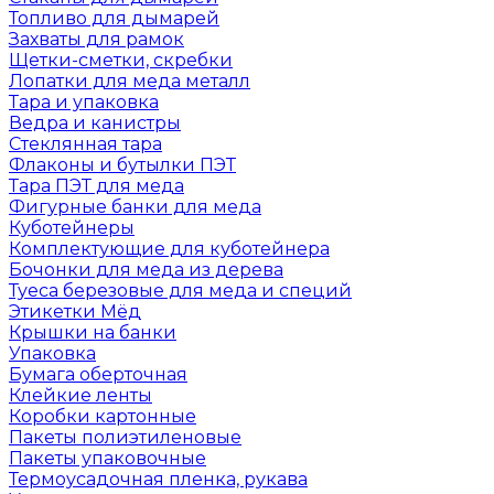
Топливо для дымарей
Захваты для рамок
Щетки-сметки, скребки
Лопатки для меда металл
Тара и упаковка
Ведра и канистры
Стеклянная тара
Флаконы и бутылки ПЭТ
Тара ПЭТ для меда
Фигурные банки для меда
Куботейнеры
Комплектующие для куботейнера
Бочонки для меда из дерева
Туеса березовые для меда и специй
Этикетки Мёд
Крышки на банки
Упаковка
Бумага оберточная
Клейкие ленты
Коробки картонные
Пакеты полиэтиленовые
Пакеты упаковочные
Термоусадочная пленка, рукава