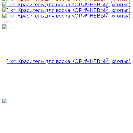
-60
₽