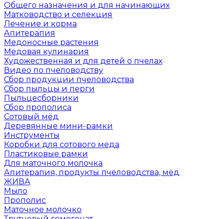
Общего назначения и для начинающих
Матководство и селекция
Лечение и корма
Апитерапия
Медоносные растения
Медовая кулинария
Художественная и для детей о пчелах
Видео по пчеловодству
Сбор продукции пчеловодства
Сбор пыльцы и перги
Пыльцесборники
Сбор прополиса
Сотовый мёд
Деревянные мини-рамки
Инструменты
Коробки для сотового меда
Пластиковые рамки
Для маточного молочка
Апитерапия, продукты пчеловодства, мёд
ЖИВА
Мыло
Прополис
Маточное молочко
Трутневый гомогенат