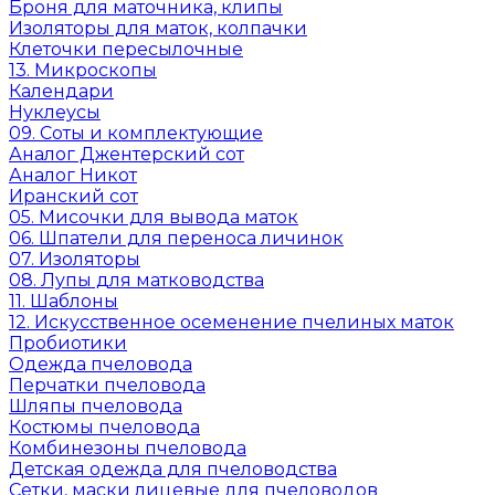
Броня для маточника, клипы
Изоляторы для маток, колпачки
Клеточки пересылочные
13. Микроскопы
Календари
Нуклеусы
09. Соты и комплектующие
Аналог Джентерский сот
Аналог Никот
Иранский сот
05. Мисочки для вывода маток
06. Шпатели для переноса личинок
07. Изоляторы
08. Лупы для матководства
11. Шаблоны
12. Искусственное осеменение пчелиных маток
Пробиотики
Одежда пчеловода
Перчатки пчеловода
Шляпы пчеловода
Костюмы пчеловода
Комбинезоны пчеловода
Детская одежда для пчеловодства
Сетки, маски лицевые для пчеловодов