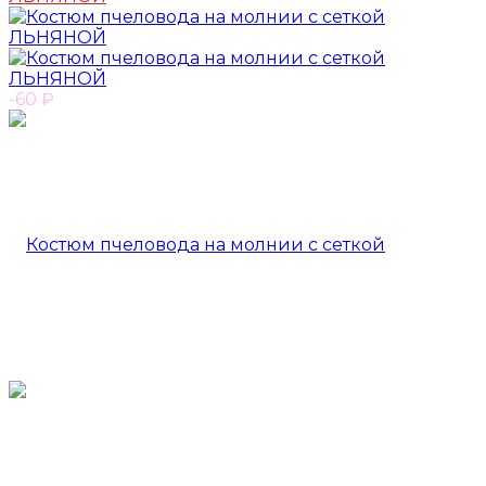
-60
₽