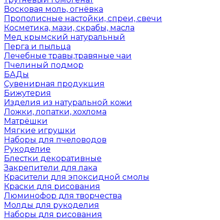
Восковая моль, огнёвка
Прополисные настойки, спреи, свечи
Косметика, мази, скрабы, масла
Мед крымский натуральный
Перга и пыльца
Лечебные травы,травяные чаи
Пчелиный подмор
БАДы
Сувенирная продукция
Бижутерия
Изделия из натуральной кожи
Ложки, лопатки, хохлома
Матрёшки
Мягкие игрушки
Наборы для пчеловодов
Рукоделие
Блестки декоративные
Закрепители для лака
Красители для эпоксидной смолы
Краски для рисования
Люминофор для творчества
Молды для рукоделия
Наборы для рисования