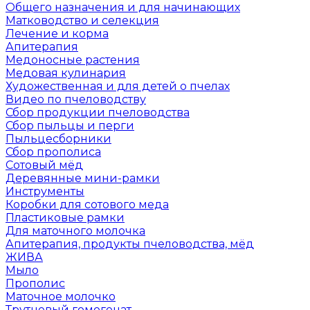
Общего назначения и для начинающих
Матководство и селекция
Лечение и корма
Апитерапия
Медоносные растения
Медовая кулинария
Художественная и для детей о пчелах
Видео по пчеловодству
Сбор продукции пчеловодства
Сбор пыльцы и перги
Пыльцесборники
Сбор прополиса
Сотовый мёд
Деревянные мини-рамки
Инструменты
Коробки для сотового меда
Пластиковые рамки
Для маточного молочка
Апитерапия, продукты пчеловодства, мёд
ЖИВА
Мыло
Прополис
Маточное молочко
Трутневый гомогенат