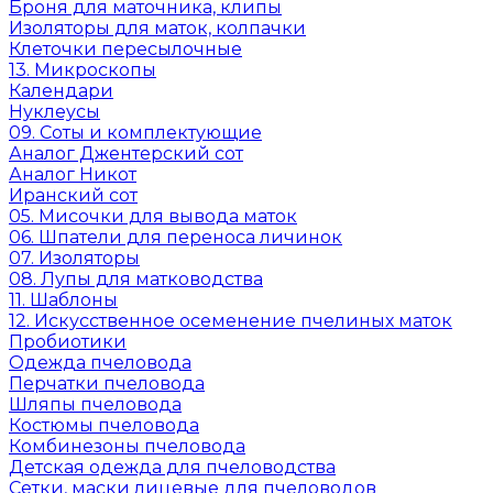
Броня для маточника, клипы
Изоляторы для маток, колпачки
Клеточки пересылочные
13. Микроскопы
Календари
Нуклеусы
09. Соты и комплектующие
Аналог Джентерский сот
Аналог Никот
Иранский сот
05. Мисочки для вывода маток
06. Шпатели для переноса личинок
07. Изоляторы
08. Лупы для матководства
11. Шаблоны
12. Искусственное осеменение пчелиных маток
Пробиотики
Одежда пчеловода
Перчатки пчеловода
Шляпы пчеловода
Костюмы пчеловода
Комбинезоны пчеловода
Детская одежда для пчеловодства
Сетки, маски лицевые для пчеловодов