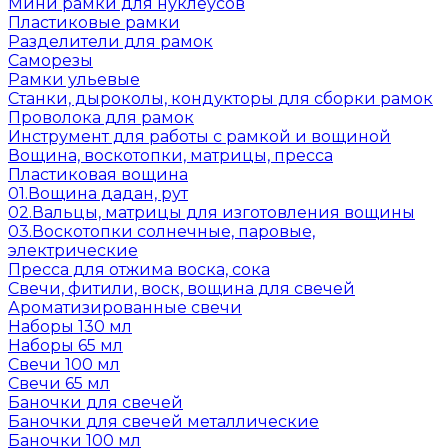
Мини рамки для нуклеусов
Пластиковые рамки
Разделители для рамок
Саморезы
Рамки ульевые
Станки, дыроколы, кондукторы для сборки рамок
Проволока для рамок
Инструмент для работы с рамкой и вощиной
Вощина, воскотопки, матрицы, пресса
Пластиковая вощина
01.Вощина дадан, рут
02.Вальцы, матрицы для изготовления вощины
03.Воскотопки солнечные, паровые,
электрические
Пресса для отжима воска, сока
Свечи, фитили, воск, вощина для свечей
Ароматизированные свечи
Наборы 130 мл
Наборы 65 мл
Свечи 100 мл
Свечи 65 мл
Баночки для свечей
Баночки для свечей металлические
Баночки 100 мл