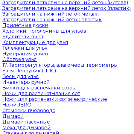
Заградители летковые на верхний леток (металл)
Заградители летковые на верхний леток (пластик)
Заградители на нижний леток металл
Заградители на нижний леток пластик
Прилетные доски
Холстики, потолочины для ульев
Удалители пчёл
Комплектующие для улья
Тележки для улья
Нумерация ульев
Обогрев улья
17. Терморегуляторы, влагомеры, термометры
Улья Пеноулик (ППС)
Весы для улья
Инвентарь ручной
Вилки для распечатки сотов
Ножи для распечатывания сот
Ножи для распечатки сот электрические
Ножи JERO
Стамески пчеловода
Дымари
Дымари пасечные
Меха для дымарей
Стаканы для дымарей