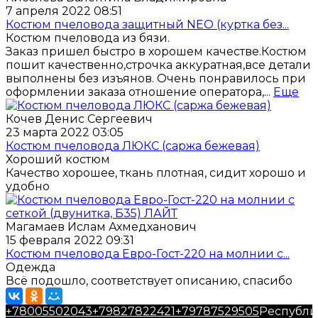
7 апреля 2022 08:51
Костюм пчеловода защитный NEO (куртка без...
Костюм пчеловода из бязи.
Заказ пришел быстро в хорошем качестве.Костюм
пошит качественно,строчка аккуратная,все детали
выполнены без изъянов. Очень понравилось при
оформлении заказа отношение оператора,...
Еще
Кочев Денис Сергеевич
23 марта 2022 03:05
Костюм пчеловода ЛЮКС (саржа бежевая)
Хороший костюм
Качество хорошее, ткань плотная, сидит хорошо и
удобно
Магамаев Ислам Ахмедханович
15 февраля 2022 09:31
Костюм пчеловода Евро-Гост-220 на молнии с...
Одежда
Всё подошло, соответствует описанию, спасибо
+78005502043
+79827822421
+79787529505
Республи