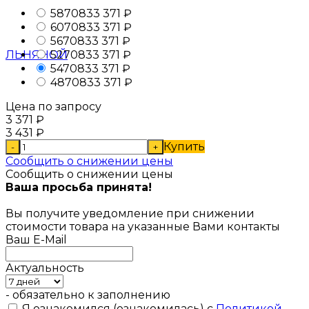
58
7083
3 371
₽
60
7083
3 371
₽
56
7083
3 371
₽
52
7083
3 371
₽
54
7083
3 371
₽
48
7083
3 371
₽
Цена по запросу
3 371
₽
3 431
₽
Купить
-
+
Сообщить о снижении цены
Сообщить о снижении цены
Ваша просьба принята!
Вы получите уведомление при снижении
стоимости товара на указанные Вами контакты
Ваш E-Mail
Актуальность
- обязательно к заполнению
Я ознакомился (ознакомилась) с
Политикой