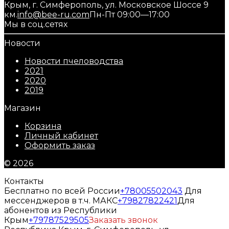
Крым, г. Симферополь, ул. Московское Шоссе 9
км.
info@bee-ru.com
Пн-Пт 09:00—17:00
Мы в соц.сетях
Новости
Новости пчеловодства
2021
2020
2019
Магазин
Корзина
Личный кабинет
Оформить заказ
© 2026
Контакты
Бесплатно по всей России
+78005502043
Для
мессенджеров в т.ч. МАКС
+79827822421
Для
абонентов из Республики
Крым
+79787529505
Заказать звонок