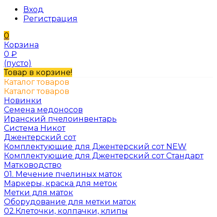
Вход
Регистрация
0
Корзина
0
₽
(пусто)
Товар в корзине!
Каталог товаров
Каталог товаров
Новинки
Семена медоносов
Иранский пчелоинвентарь
Система Никот
Джентерский сот
Комплектующие для Джентерский сот NEW
Комплектующие для Джентерский сот Стандарт
Матководство
01. Мечение пчелиных маток
Маркеры, краска для меток
Метки для маток
Оборудование для метки маток
02.Клеточки, колпачки, клипы