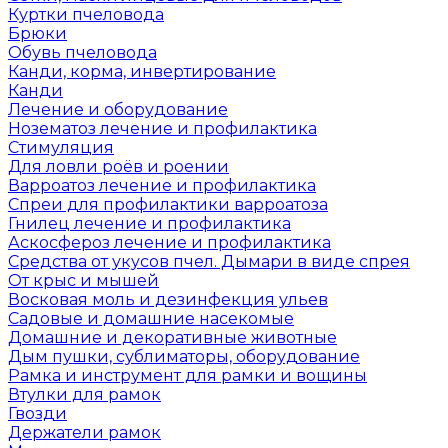
Куртки пчеловода
Брюки
Обувь пчеловода
Канди, корма, инвертирование
Канди
Лечение и оборудование
Нозематоз лечение и профилактика
Стимуляция
Для ловли роёв и роении
Варроатоз лечение и профилактика
Спреи для профилактики варроатоза
Гнилец лечение и профилактика
Аскосфероз лечение и профилактика
Средства от укусов пчел. Дымари в виде спрея
От крыс и мышей
Восковая моль и дезинфекция ульев
Садовые и домашние насекомые
Домашние и декоративные животные
Дым пушки, сублиматоры, оборудование
Рамка и инструмент для рамки и вощины
Втулки для рамок
Гвозди
Держатели рамок