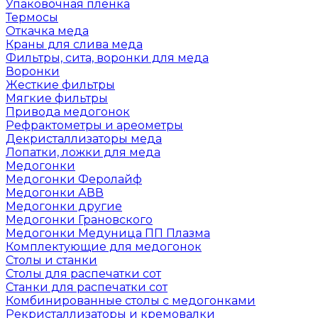
Упаковочная пленка
Термосы
Откачка меда
Краны для слива меда
Фильтры, сита, воронки для меда
Воронки
Жесткие фильтры
Мягкие фильтры
Привода медогонок
Рефрактометры и ареометры
Декристаллизаторы меда
Лопатки, ложки для меда
Медогонки
Медогонки Феролайф
Медогонки АВВ
Медогонки другие
Медогонки Грановского
Медогонки Медуница ПП Плазма
Комплектующие для медогонок
Столы и станки
Столы для распечатки сот
Станки для распечатки сот
Комбинированные столы с медогонками
Рекристаллизаторы и кремовалки