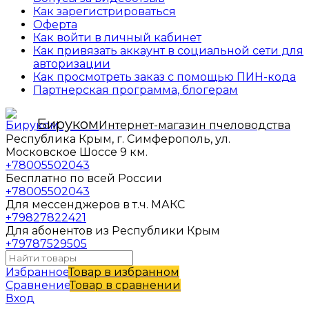
Как зарегистрироваться
Оферта
Как войти в личный кабинет
Как привязать аккаунт в социальной сети для
авторизации
Как просмотреть заказ с помощью ПИН-кода
Партнерская программа, блогерам
Бируком
Интернет-магазин пчеловодства
Республика Крым, г. Симферополь, ул.
Московское Шоссе 9 км.
+78005502043
Бесплатно по всей России
+78005502043
Для мессенджеров в т.ч. МАКС
+79827822421
Для абонентов из Республики Крым
+79787529505
Избранное
Товар в избранном
Сравнение
Товар в сравнении
Вход