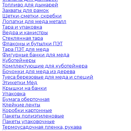
Топливо для дымарей
Захваты для рамок
Щетки-сметки, скребки
Лопатки для меда металл
Тара и упаковка
Ведра и канистры
Стеклянная тара
Флаконы и бутылки ПЭТ
Тара ПЭТ для меда
Фигурные банки для меда
Куботейнеры
Комплектующие для куботейнера
Бочонки для меда из дерева
Туеса березовые для меда и специй
Этикетки Мёд
Крышки на банки
Упаковка
Бумага оберточная
Клейкие ленты
Коробки картонные
Пакеты полиэтиленовые
Пакеты упаковочные
Термоусадочная пленка, рукава