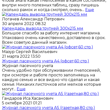
чтобы знать какая пчелосемья в каком состоянии,
внутри много полезных таблиц, сразу пишешь
сколько рамок и когда смотрел, очень...
Еще
Логачев Александр Петрович
30 апреля 2022 08:32
Календарь вывода трутней 300х215 мм
Большое спасибо за работу интернет магазина.
Упаковано очень качественно, доставлено в срок.
Всем советую данный магазин.
Мазур Сергей Васильевич
21 марта 2022 13:50
Журнал пасечного учета А4 (офсет,60 стр.)
Журнал пасечного учета
Очень удобно при обслуживании пчелосемей,
при осмотре и работе просто заполняешь на
каждую семью и все видно что сделал и какая
семья. Никаких листочков или мелков которые
могут...
Еще
Гандаров Иса Хасанович
5 октября 2021 01:21
Журнал пасечного учета А5 (газетная,80 стр.)