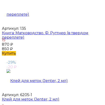
Артикул:
135
Книга: Матководство. Ф. Руттнер (в твердом
переплете)
15
870
₽
850
₽
Купить
-29%
-20
₽
Артикул:
6205-1
Клей для меток (Jenter, 2 мл)