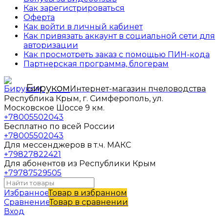
Как зарегистрироваться
Оферта
Как войти в личный кабинет
Как привязать аккаунт в социальной сети для
авторизации
Как просмотреть заказ с помощью ПИН-кода
Партнерская программа, блогерам
Бируком
Интернет-магазин пчеловодства
Республика Крым, г. Симферополь, ул.
Московское Шоссе 9 км.
+78005502043
Бесплатно по всей России
+78005502043
Для мессенджеров в т.ч. МАКС
+79827822421
Для абонентов из Республики Крым
+79787529505
Избранное
Товар в избранном
Сравнение
Товар в сравнении
Вход