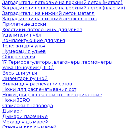
Заградители летковые на верхний леток (металл)
Заградители летковые на верхний леток (пластик)
Заградители на нижний леток металл
Заградители на нижний леток пластик
Прилетные доски
Холстики, потолочины для ульев
Удалители пчёл
Комплектующие для улья
Тележки для улья
Нумерация ульев
Обогрев улья
17. Терморегуляторы, влагомеры, термометры
Улья Пеноулик (ППС)
Весы для улья
Инвентарь ручной
Вилки для распечатки сотов
Ножи для распечатывания сот
Ножи для распечатки сот электрические
Ножи JERO
Стамески пчеловода
Дымари
Дымари пасечные
Меха для дымарей
Стаканы для дымарей