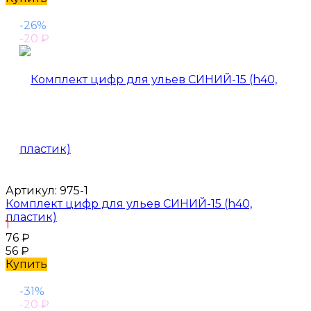
-26%
-20
₽
Артикул:
975-1
Комплект цифр для ульев СИНИЙ-15 (h40,
пластик)
1
76
₽
56
₽
Купить
-31%
-20
₽