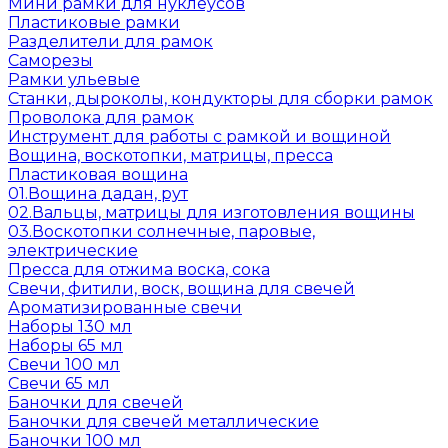
Мини рамки для нуклеусов
Пластиковые рамки
Разделители для рамок
Саморезы
Рамки ульевые
Станки, дыроколы, кондукторы для сборки рамок
Проволока для рамок
Инструмент для работы с рамкой и вощиной
Вощина, воскотопки, матрицы, пресса
Пластиковая вощина
01.Вощина дадан, рут
02.Вальцы, матрицы для изготовления вощины
03.Воскотопки солнечные, паровые,
электрические
Пресса для отжима воска, сока
Свечи, фитили, воск, вощина для свечей
Ароматизированные свечи
Наборы 130 мл
Наборы 65 мл
Свечи 100 мл
Свечи 65 мл
Баночки для свечей
Баночки для свечей металлические
Баночки 100 мл