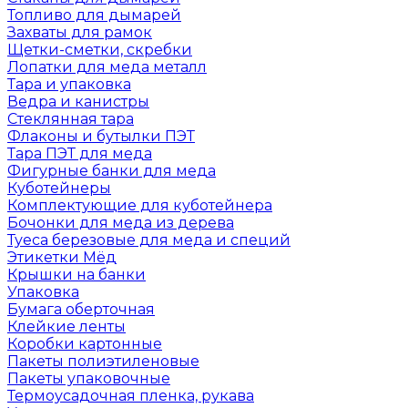
Топливо для дымарей
Захваты для рамок
Щетки-сметки, скребки
Лопатки для меда металл
Тара и упаковка
Ведра и канистры
Стеклянная тара
Флаконы и бутылки ПЭТ
Тара ПЭТ для меда
Фигурные банки для меда
Куботейнеры
Комплектующие для куботейнера
Бочонки для меда из дерева
Туеса березовые для меда и специй
Этикетки Мёд
Крышки на банки
Упаковка
Бумага оберточная
Клейкие ленты
Коробки картонные
Пакеты полиэтиленовые
Пакеты упаковочные
Термоусадочная пленка, рукава