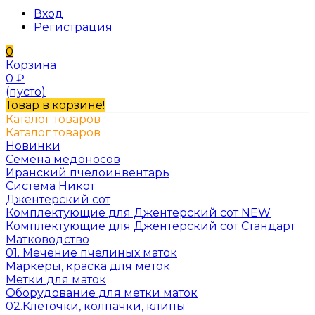
Вход
Регистрация
0
Корзина
0
₽
(пусто)
Товар в корзине!
Каталог товаров
Каталог товаров
Новинки
Семена медоносов
Иранский пчелоинвентарь
Система Никот
Джентерский сот
Комплектующие для Джентерский сот NEW
Комплектующие для Джентерский сот Стандарт
Матководство
01. Мечение пчелиных маток
Маркеры, краска для меток
Метки для маток
Оборудование для метки маток
02.Клеточки, колпачки, клипы