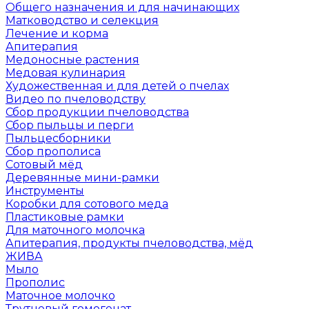
Общего назначения и для начинающих
Матководство и селекция
Лечение и корма
Апитерапия
Медоносные растения
Медовая кулинария
Художественная и для детей о пчелах
Видео по пчеловодству
Сбор продукции пчеловодства
Сбор пыльцы и перги
Пыльцесборники
Сбор прополиса
Сотовый мёд
Деревянные мини-рамки
Инструменты
Коробки для сотового меда
Пластиковые рамки
Для маточного молочка
Апитерапия, продукты пчеловодства, мёд
ЖИВА
Мыло
Прополис
Маточное молочко
Трутневый гомогенат