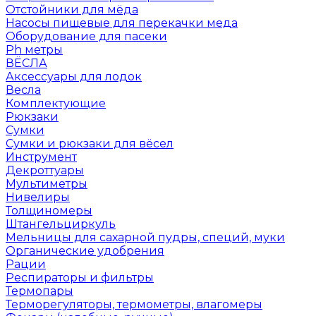
Отстойники для мёда
Насосы пищевые для перекачки меда
Оборудование для пасеки
Ph метры
ВЁСЛА
Аксессуары для лодок
Весла
Комплектующие
Рюкзаки
Сумки
Сумки и рюкзаки для вёсел
Инструмент
Декроттуары
Мультиметры
Нивелиры
Толщиномеры
Штангельциркуль
Мельницы для сахарной пудры, специй, муки
Органические удобрения
Рации
Респираторы и фильтры
Термопары
Терморегуляторы, термометры, влагомеры