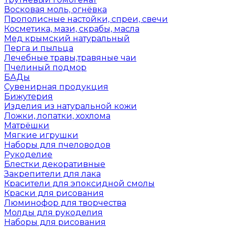
Восковая моль, огнёвка
Прополисные настойки, спреи, свечи
Косметика, мази, скрабы, масла
Мед крымский натуральный
Перга и пыльца
Лечебные травы,травяные чаи
Пчелиный подмор
БАДы
Сувенирная продукция
Бижутерия
Изделия из натуральной кожи
Ложки, лопатки, хохлома
Матрёшки
Мягкие игрушки
Наборы для пчеловодов
Рукоделие
Блестки декоративные
Закрепители для лака
Красители для эпоксидной смолы
Краски для рисования
Люминофор для творчества
Молды для рукоделия
Наборы для рисования