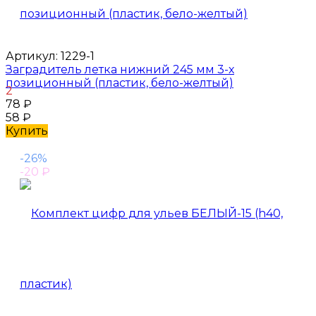
Артикул:
1229-1
Заградитель летка нижний 245 мм 3-х
позиционный (пластик, бело-желтый)
2
78
₽
58
₽
Купить
-26%
-20
₽