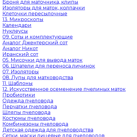
Броня для маточника, клипы
Изоляторы для маток, колпачки
Клеточки пересылочные
13. Микроскопы
Календари
Нуклеусы
09. Соты и комплектующие
Аналог Джентерский сот
Аналог Никот
Иранский сот
05. Мисочки для вывода маток
06. Шпатели для переноса личинок
07. Изоляторы
08. Лупы для матководства
11. Шаблоны
12. Искусственное осеменение пчелиных маток
Пробиотики
Одежда пчеловода
Перчатки пчеловода
Шляпы пчеловода
Костюмы пчеловода
Комбинезоны пчеловода
Детская одежда для пчеловодства
Сетки, маски лицевые для пчеловодов