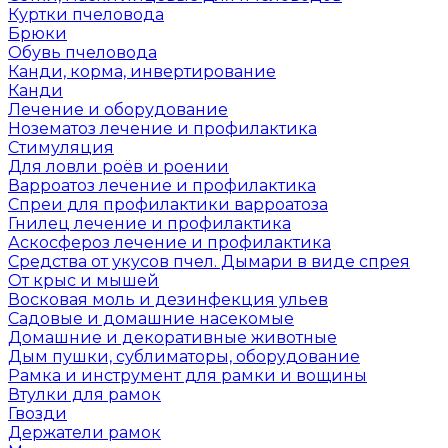
Куртки пчеловода
Брюки
Обувь пчеловода
Канди, корма, инвертирование
Канди
Лечение и оборудование
Нозематоз лечение и профилактика
Стимуляция
Для ловли роёв и роении
Варроатоз лечение и профилактика
Спреи для профилактики варроатоза
Гнилец лечение и профилактика
Аскосфероз лечение и профилактика
Средства от укусов пчел. Дымари в виде спрея
От крыс и мышей
Восковая моль и дезинфекция ульев
Садовые и домашние насекомые
Домашние и декоративные животные
Дым пушки, сублиматоры, оборудование
Рамка и инструмент для рамки и вощины
Втулки для рамок
Гвозди
Держатели рамок