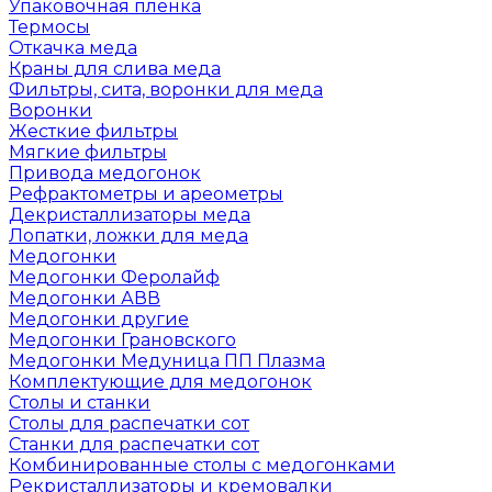
Упаковочная пленка
Термосы
Откачка меда
Краны для слива меда
Фильтры, сита, воронки для меда
Воронки
Жесткие фильтры
Мягкие фильтры
Привода медогонок
Рефрактометры и ареометры
Декристаллизаторы меда
Лопатки, ложки для меда
Медогонки
Медогонки Феролайф
Медогонки АВВ
Медогонки другие
Медогонки Грановского
Медогонки Медуница ПП Плазма
Комплектующие для медогонок
Столы и станки
Столы для распечатки сот
Станки для распечатки сот
Комбинированные столы с медогонками
Рекристаллизаторы и кремовалки