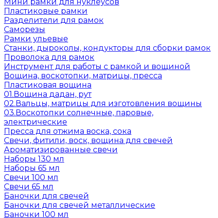
Мини рамки для нуклеусов
Пластиковые рамки
Разделители для рамок
Саморезы
Рамки ульевые
Станки, дыроколы, кондукторы для сборки рамок
Проволока для рамок
Инструмент для работы с рамкой и вощиной
Вощина, воскотопки, матрицы, пресса
Пластиковая вощина
01.Вощина дадан, рут
02.Вальцы, матрицы для изготовления вощины
03.Воскотопки солнечные, паровые,
электрические
Пресса для отжима воска, сока
Свечи, фитили, воск, вощина для свечей
Ароматизированные свечи
Наборы 130 мл
Наборы 65 мл
Свечи 100 мл
Свечи 65 мл
Баночки для свечей
Баночки для свечей металлические
Баночки 100 мл