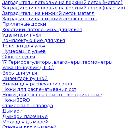
Заградители летковые на верхний леток (металл)
Заградители летковые на верхний леток (пластик)
Заградители на нижний леток металл
Заградители на нижний леток пластик
Прилетные доски
Холстики, потолочины для ульев
Удалители пчёл
Комплектующие для улья
Тележки для улья
Нумерация ульев
Обогрев улья
17. Терморегуляторы, влагомеры, термометры
Улья Пеноулик (ППС)
Весы для улья
Инвентарь ручной
Вилки для распечатки сотов
Ножи для распечатывания сот
Ножи для распечатки сот электрические
Ножи JERO
Стамески пчеловода
Дымари
Дымари пасечные
Меха для дымарей
Стаканы для дымарей