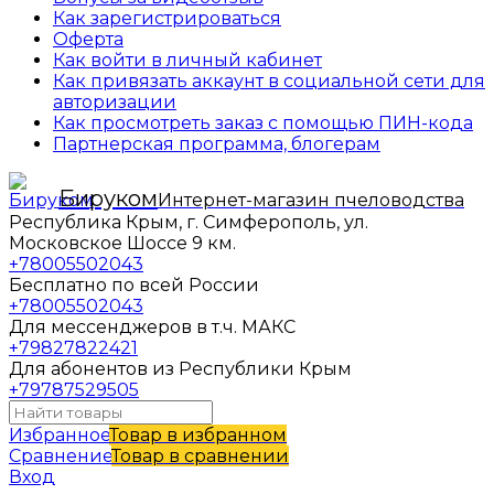
Как зарегистрироваться
Оферта
Как войти в личный кабинет
Как привязать аккаунт в социальной сети для
авторизации
Как просмотреть заказ с помощью ПИН-кода
Партнерская программа, блогерам
Бируком
Интернет-магазин пчеловодства
Республика Крым, г. Симферополь, ул.
Московское Шоссе 9 км.
+78005502043
Бесплатно по всей России
+78005502043
Для мессенджеров в т.ч. МАКС
+79827822421
Для абонентов из Республики Крым
+79787529505
Избранное
Товар в избранном
Сравнение
Товар в сравнении
Вход