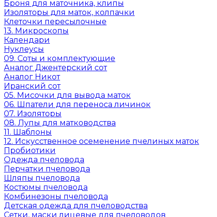
Броня для маточника, клипы
Изоляторы для маток, колпачки
Клеточки пересылочные
13. Микроскопы
Календари
Нуклеусы
09. Соты и комплектующие
Аналог Джентерский сот
Аналог Никот
Иранский сот
05. Мисочки для вывода маток
06. Шпатели для переноса личинок
07. Изоляторы
08. Лупы для матководства
11. Шаблоны
12. Искусственное осеменение пчелиных маток
Пробиотики
Одежда пчеловода
Перчатки пчеловода
Шляпы пчеловода
Костюмы пчеловода
Комбинезоны пчеловода
Детская одежда для пчеловодства
Сетки, маски лицевые для пчеловодов