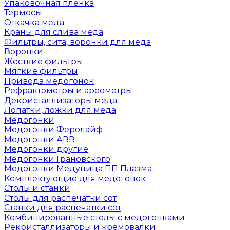
Упаковочная пленка
Термосы
Откачка меда
Краны для слива меда
Фильтры, сита, воронки для меда
Воронки
Жесткие фильтры
Мягкие фильтры
Привода медогонок
Рефрактометры и ареометры
Декристаллизаторы меда
Лопатки, ложки для меда
Медогонки
Медогонки Феролайф
Медогонки АВВ
Медогонки другие
Медогонки Грановского
Медогонки Медуница ПП Плазма
Комплектующие для медогонок
Столы и станки
Столы для распечатки сот
Станки для распечатки сот
Комбинированные столы с медогонками
Рекристаллизаторы и кремовалки