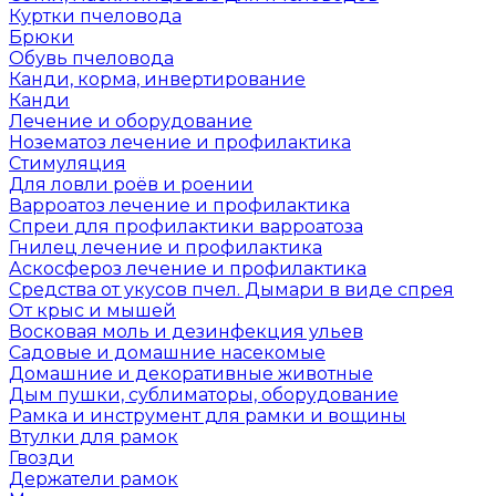
Куртки пчеловода
Брюки
Обувь пчеловода
Канди, корма, инвертирование
Канди
Лечение и оборудование
Нозематоз лечение и профилактика
Стимуляция
Для ловли роёв и роении
Варроатоз лечение и профилактика
Спреи для профилактики варроатоза
Гнилец лечение и профилактика
Аскосфероз лечение и профилактика
Средства от укусов пчел. Дымари в виде спрея
От крыс и мышей
Восковая моль и дезинфекция ульев
Садовые и домашние насекомые
Домашние и декоративные животные
Дым пушки, сублиматоры, оборудование
Рамка и инструмент для рамки и вощины
Втулки для рамок
Гвозди
Держатели рамок