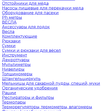
Отстойники для мёда
Насосы пищевые для перекачки меда
Оборудование для пасеки
Ph метры
ВЁСЛА
Аксессуары для лодок
Весла
Комплектующие
Рюкзаки
Сумки
Сумки и рюкзаки для вёсел
Инструмент
Декроттуары
Мультиметры
Нивелиры
Толщиномеры
Штангельциркуль
Мельницы для сахарной пудры, специй, муки
Органические удобрения
Рации
Респираторы и фильтры
Термопары
Терморегуляторы, термометры, влагомеры