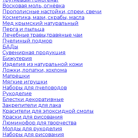
Восковая моль, огнёвка
Прополисные настойки, спреи, свечи
Косметика, мази, скрабы, масла
Мед крымский натуральный
Перга и пыльца
Лечебные травы,травяные чаи
Пчелиный подмор
БАДы
Сувенирная продукция
Бижутерия
Изделия из натуральной кожи
Ложки, лопатки, хохлома
Матрёшки
Мягкие игрушки
Наборы для пчеловодов
Рукоделие
Блестки декоративные
Закрепители для лака
Красители для эпоксидной смолы
Краски для рисования
Люминофор для творчества
Молды для рукоделия
Наборы для рисования