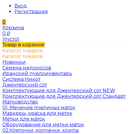
Вход
Регистрация
0
Корзина
0
₽
(пусто)
Товар в корзине!
Каталог товаров
Каталог товаров
Новинки
Семена медоносов
Иранский пчелоинвентарь
Система Никот
Джентерский сот
Комплектующие для Джентерский сот NEW
Комплектующие для Джентерский сот Стандарт
Матководство
01. Мечение пчелиных маток
Маркеры, краска для меток
Метки для маток
Оборудование для метки маток
02.Клеточки, колпачки, клипы