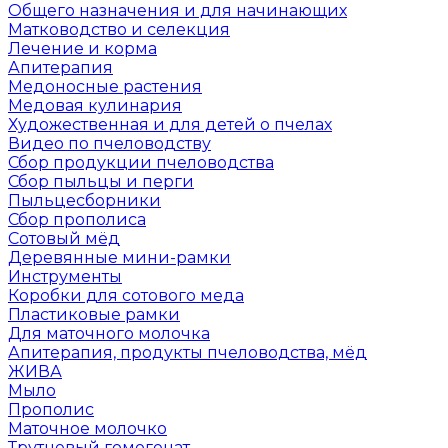
Общего назначения и для начинающих
Матководство и селекция
Лечение и корма
Апитерапия
Медоносные растения
Медовая кулинария
Художественная и для детей о пчелах
Видео по пчеловодству
Сбор продукции пчеловодства
Сбор пыльцы и перги
Пыльцесборники
Сбор прополиса
Сотовый мёд
Деревянные мини-рамки
Инструменты
Коробки для сотового меда
Пластиковые рамки
Для маточного молочка
Апитерапия, продукты пчеловодства, мёд
ЖИВА
Мыло
Прополис
Маточное молочко
Трутневый гомогенат