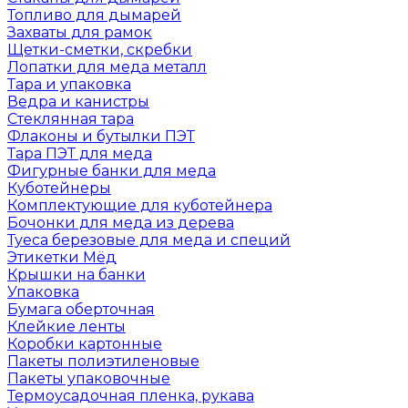
Топливо для дымарей
Захваты для рамок
Щетки-сметки, скребки
Лопатки для меда металл
Тара и упаковка
Ведра и канистры
Стеклянная тара
Флаконы и бутылки ПЭТ
Тара ПЭТ для меда
Фигурные банки для меда
Куботейнеры
Комплектующие для куботейнера
Бочонки для меда из дерева
Туеса березовые для меда и специй
Этикетки Мёд
Крышки на банки
Упаковка
Бумага оберточная
Клейкие ленты
Коробки картонные
Пакеты полиэтиленовые
Пакеты упаковочные
Термоусадочная пленка, рукава