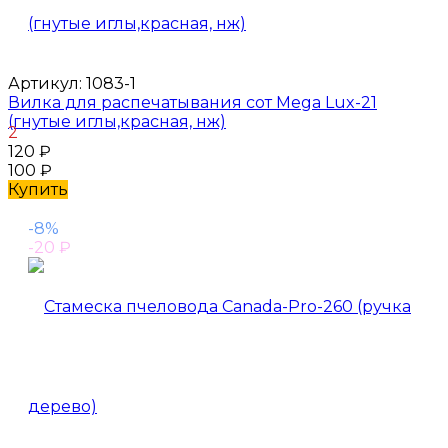
Артикул:
1083-1
Вилка для распечатывания сот Mega Lux-21
(гнутые иглы,красная, нж)
2
120
₽
100
₽
Купить
-8%
-20
₽