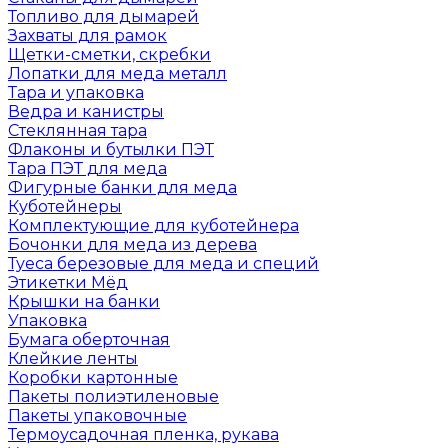
Топливо для дымарей
Захваты для рамок
Щетки-сметки, скребки
Лопатки для меда металл
Тара и упаковка
Ведра и канистры
Стеклянная тара
Флаконы и бутылки ПЭТ
Тара ПЭТ для меда
Фигурные банки для меда
Куботейнеры
Комплектующие для куботейнера
Бочонки для меда из дерева
Туеса березовые для меда и специй
Этикетки Мёд
Крышки на банки
Упаковка
Бумага оберточная
Клейкие ленты
Коробки картонные
Пакеты полиэтиленовые
Пакеты упаковочные
Термоусадочная пленка, рукава