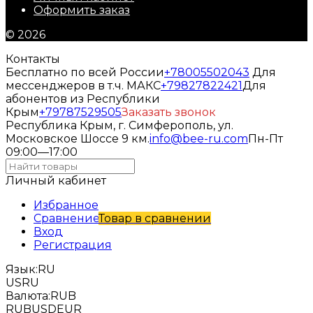
Оформить заказ
© 2026
Контакты
Бесплатно по всей России
+78005502043
Для
мессенджеров в т.ч. МАКС
+79827822421
Для
абонентов из Республики
Крым
+79787529505
Заказать звонок
Республика Крым, г. Симферополь, ул.
Московское Шоссе 9 км.
info@bee-ru.com
Пн-Пт
09:00—17:00
Личный кабинет
Избранное
Сравнение
Товар в сравнении
Вход
Регистрация
Язык:
RU
US
RU
Валюта:
RUB
RUB
USD
EUR