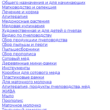
Общего назначения и для начинающих
Матководство и селекция
Лечение и корма
Апитерапия
Медоносные растения
Медовая кулинария
Художественная и для детей о пчелах
Видео по пчеловодству
Сбор продукции пчеловодства
Сбор пыльцы и перги
Пыльцесборники
Сбор прополиса
Сотовый мёд
Деревянные мини-рамки
Инструменты
Коробки для сотового меда
Пластиковые рамки
Для маточного молочка
Апитерапия, продукты пчеловодства, мёд
ЖИВА
Мыло
Прополис
Маточное молочко
Трутневый гомогенат