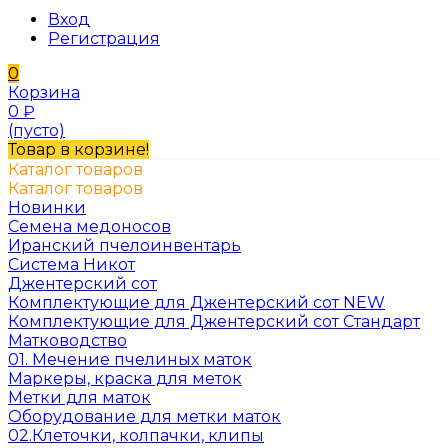
Вход
Регистрация
0
Корзина
0
₽
(пусто)
Товар в корзине!
Каталог товаров
Каталог товаров
Новинки
Семена медоносов
Иранский пчелоинвентарь
Система Никот
Джентерский сот
Комплектующие для Джентерский сот NEW
Комплектующие для Джентерский сот Стандарт
Матководство
01. Мечение пчелиных маток
Маркеры, краска для меток
Метки для маток
Оборудование для метки маток
02.Клеточки, колпачки, клипы