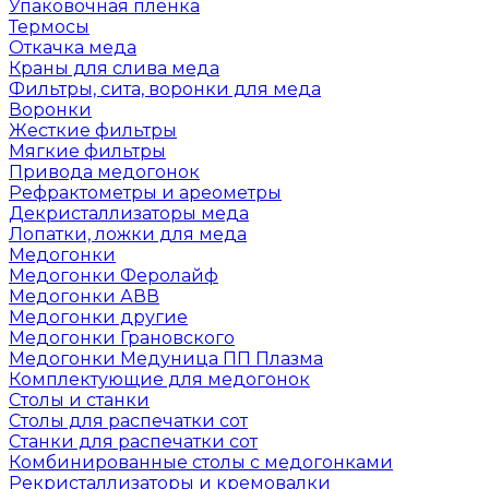
Упаковочная пленка
Термосы
Откачка меда
Краны для слива меда
Фильтры, сита, воронки для меда
Воронки
Жесткие фильтры
Мягкие фильтры
Привода медогонок
Рефрактометры и ареометры
Декристаллизаторы меда
Лопатки, ложки для меда
Медогонки
Медогонки Феролайф
Медогонки АВВ
Медогонки другие
Медогонки Грановского
Медогонки Медуница ПП Плазма
Комплектующие для медогонок
Столы и станки
Столы для распечатки сот
Станки для распечатки сот
Комбинированные столы с медогонками
Рекристаллизаторы и кремовалки