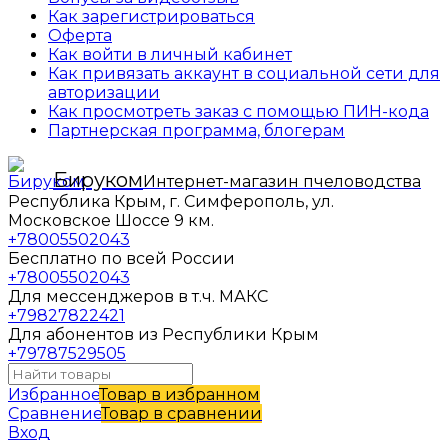
Как зарегистрироваться
Оферта
Как войти в личный кабинет
Как привязать аккаунт в социальной сети для
авторизации
Как просмотреть заказ с помощью ПИН-кода
Партнерская программа, блогерам
Бируком
Интернет-магазин пчеловодства
Республика Крым, г. Симферополь, ул.
Московское Шоссе 9 км.
+78005502043
Бесплатно по всей России
+78005502043
Для мессенджеров в т.ч. МАКС
+79827822421
Для абонентов из Республики Крым
+79787529505
Избранное
Товар в избранном
Сравнение
Товар в сравнении
Вход