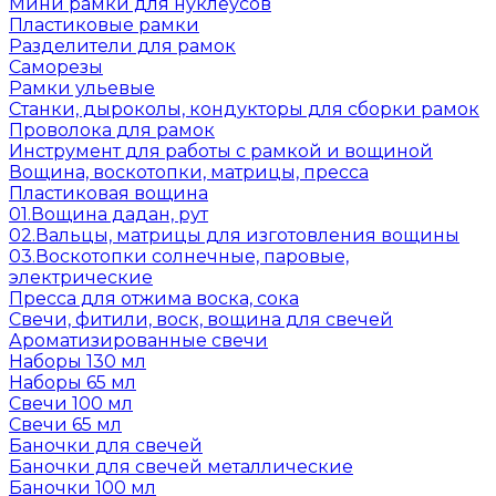
Мини рамки для нуклеусов
Пластиковые рамки
Разделители для рамок
Саморезы
Рамки ульевые
Станки, дыроколы, кондукторы для сборки рамок
Проволока для рамок
Инструмент для работы с рамкой и вощиной
Вощина, воскотопки, матрицы, пресса
Пластиковая вощина
01.Вощина дадан, рут
02.Вальцы, матрицы для изготовления вощины
03.Воскотопки солнечные, паровые,
электрические
Пресса для отжима воска, сока
Свечи, фитили, воск, вощина для свечей
Ароматизированные свечи
Наборы 130 мл
Наборы 65 мл
Свечи 100 мл
Свечи 65 мл
Баночки для свечей
Баночки для свечей металлические
Баночки 100 мл