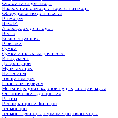
Отстойники для мёда
Насосы пищевые для перекачки меда
Оборудование для пасеки
Ph метры
ВЁСЛА
Аксессуары для лодок
Весла
Комплектующие
Рюкзаки
Сумки
Сумки и рюкзаки для вёсел
Инструмент
Декроттуары
Мультиметры
Нивелиры
Толщиномеры
Штангельциркуль
Мельницы для сахарной пудры, специй, муки
Органические удобрения
Рации
Респираторы и фильтры
Термопары
Терморегуляторы, термометры, влагомеры