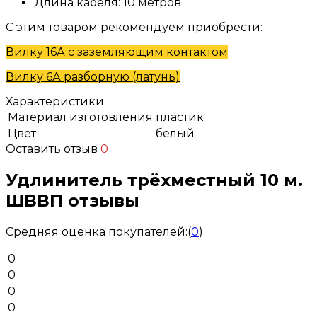
Длина кабеля: 10 метров
С этим товаром рекомендуем приобрести:
Вилку 16А с заземляющим контактом
Вилку 6А разборную (латунь)
Характеристики
Материал изготовления
пластик
Цвет
белый
Оставить отзыв
0
Удлинитель трёхместный 10 м.
ШВВП отзывы
Средняя оценка покупателей:
(
0
)
0
0
0
0