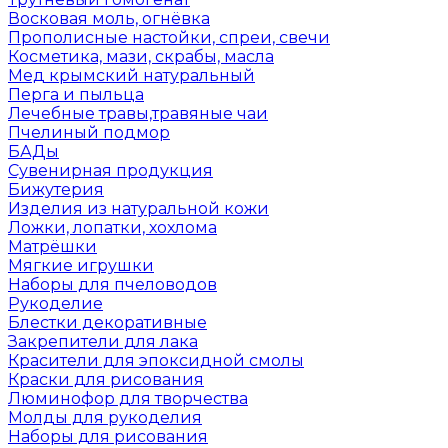
Восковая моль, огнёвка
Прополисные настойки, спреи, свечи
Косметика, мази, скрабы, масла
Мед крымский натуральный
Перга и пыльца
Лечебные травы,травяные чаи
Пчелиный подмор
БАДы
Сувенирная продукция
Бижутерия
Изделия из натуральной кожи
Ложки, лопатки, хохлома
Матрёшки
Мягкие игрушки
Наборы для пчеловодов
Рукоделие
Блестки декоративные
Закрепители для лака
Красители для эпоксидной смолы
Краски для рисования
Люминофор для творчества
Молды для рукоделия
Наборы для рисования