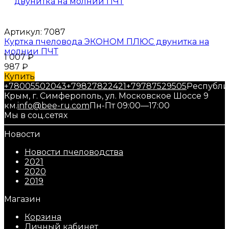
Артикул:
7087
Куртка пчеловода ЭКОНОМ ПЛЮС двунитка на
молнии ПЧТ
1 007
₽
987
₽
Купить
+78005502043
+79827822421
+79787529505
Республи
Крым, г. Симферополь, ул. Московское Шоссе 9
км.
info@bee-ru.com
Пн-Пт 09:00—17:00
Мы в соц.сетях
Новости
Новости пчеловодства
2021
2020
2019
Магазин
Корзина
Личный кабинет