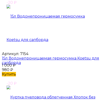
-20
₽
Артикул:
7154
15л Водонепроницаемая гермосумка Koetsu для
сапборда
1 000
₽
980
₽
Купить
-20
₽