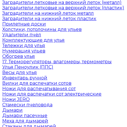
Заградители летковые на верхний леток (металл)
Заградители летковые на верхний леток (пластик)
Заградители на нижний леток металл
Заградители на нижний леток пластик
Прилетные доски
Холстики, потолочины для ульев
Удалители пчёл
Комплектующие для улья
Тележки для улья
Нумерация ульев
Обогрев улья
17. Терморегуляторы, влагомеры, термометры
Улья Пеноулик (ППС)
Весы для улья
Инвентарь ручной
Вилки для распечатки сотов
Ножи для распечатывания сот
Ножи для распечатки сот электрические
Ножи JERO
Стамески пчеловода
Дымари
Дымари пасечные
Меха для дымарей
Стаканы для дымарей