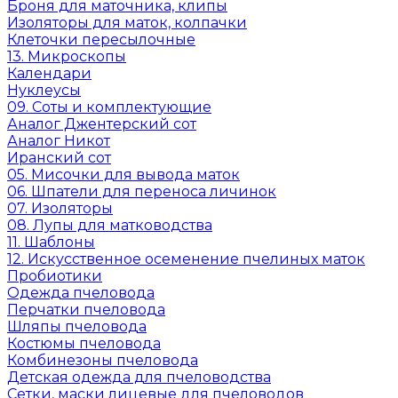
Броня для маточника, клипы
Изоляторы для маток, колпачки
Клеточки пересылочные
13. Микроскопы
Календари
Нуклеусы
09. Соты и комплектующие
Аналог Джентерский сот
Аналог Никот
Иранский сот
05. Мисочки для вывода маток
06. Шпатели для переноса личинок
07. Изоляторы
08. Лупы для матководства
11. Шаблоны
12. Искусственное осеменение пчелиных маток
Пробиотики
Одежда пчеловода
Перчатки пчеловода
Шляпы пчеловода
Костюмы пчеловода
Комбинезоны пчеловода
Детская одежда для пчеловодства
Сетки, маски лицевые для пчеловодов