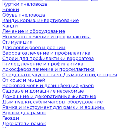
Куртки пчеловода
Брюки
Обувь пчеловода
Канди, корма, инвертирование
Канди
Лечение и оборудование
Нозематоз лечение и профилактика
Стимуляция
Для ловли роёв и роении
Варроатоз лечение и профилактика
Спреи для профилактики варроатоза
Гнилец лечение и профилактика
Аскосфероз лечение и профилактика
Средства от укусов пчел. Дымари в виде спрея
От крыс и мышей
Восковая моль и дезинфекция ульев
Садовые и домашние насекомые
Домашние и декоративные животные
Дым пушки, сублиматоры, оборудование
Рамка и инструмент для рамки и вощины
Втулки для рамок
Гвозди
Держатели рамок