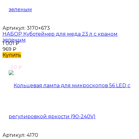
Артикул:
3170+673
НАБОР Куботейнер для меда 23 л с краном
зеленым
1 001
₽
969
₽
Купить
-20
₽
Артикул:
4170