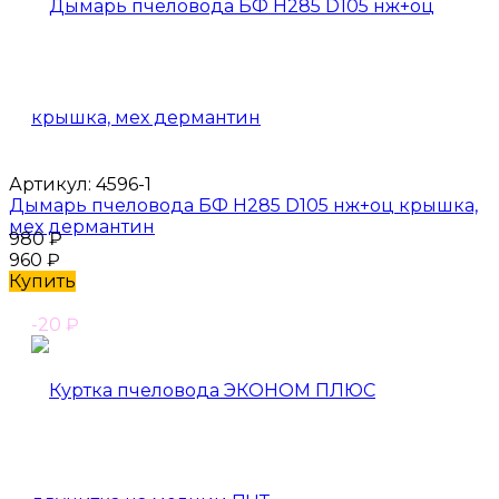
Артикул:
4596-1
Дымарь пчеловода БФ H285 D105 нж+оц крышка,
мех дермантин
980
₽
960
₽
Купить
-20
₽