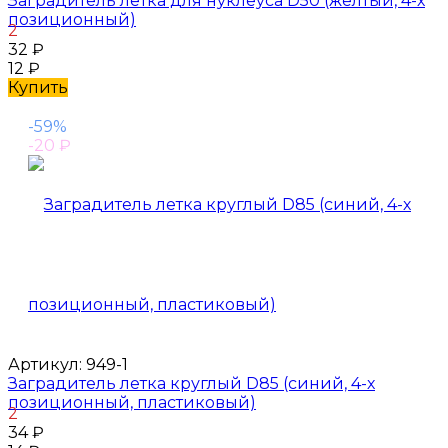
Заградитель летка для нуклеуса D50 (желтый, 4-х
позиционный)
2
32
₽
12
₽
Купить
-59%
-20
₽
Артикул:
949-1
Заградитель летка круглый D85 (синий, 4-х
позиционный, пластиковый)
2
34
₽