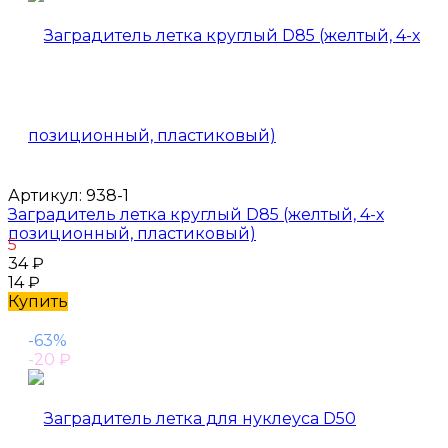
Артикул:
938-1
Заградитель летка круглый D85 (желтый, 4-х
позиционный, пластиковый)
5
34
₽
14
₽
Купить
-63%
-20
₽