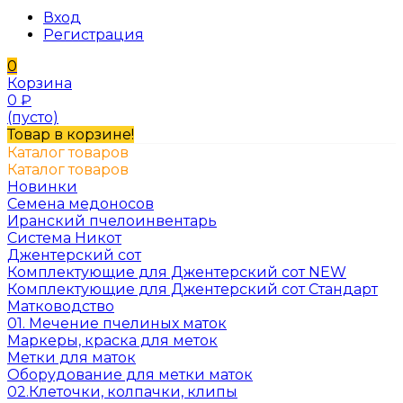
Вход
Регистрация
0
Корзина
0
₽
(пусто)
Товар в корзине!
Каталог товаров
Каталог товаров
Новинки
Семена медоносов
Иранский пчелоинвентарь
Система Никот
Джентерский сот
Комплектующие для Джентерский сот NEW
Комплектующие для Джентерский сот Стандарт
Матководство
01. Мечение пчелиных маток
Маркеры, краска для меток
Метки для маток
Оборудование для метки маток
02.Клеточки, колпачки, клипы