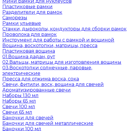
Мини рамки для нуклеусов
Пластиковые рамки
Разделители для рамок
Саморезы
Рамки ульевые
Станки, дыроколы, кондукторы для сборки рамок
Проволока для рамок
Инструмент для работы с рамкой и вощиной
Вощина, воскотопки, матрицы, пресса
Пластиковая вощина
01.Вощина дадан, рут
02.Вальцы, матрицы для изготовления вощины
03.Воскотопки солнечные, паровые,
электрические
Пресса для отжима воска, сока
Свечи, фитили, воск, вощина для свечей
Ароматизированные свечи
Наборы 130 мл
Наборы 65 мл
Свечи 100 мл
Свечи 65 мл
Баночки для свечей
Баночки для свечей металлические
Баночки 100 мл