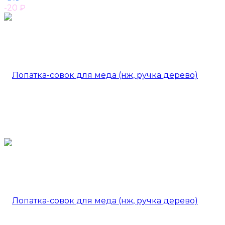
-20
₽