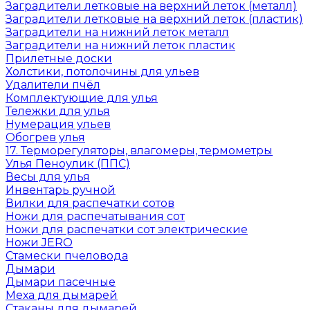
Заградители летковые на верхний леток (металл)
Заградители летковые на верхний леток (пластик)
Заградители на нижний леток металл
Заградители на нижний леток пластик
Прилетные доски
Холстики, потолочины для ульев
Удалители пчёл
Комплектующие для улья
Тележки для улья
Нумерация ульев
Обогрев улья
17. Терморегуляторы, влагомеры, термометры
Улья Пеноулик (ППС)
Весы для улья
Инвентарь ручной
Вилки для распечатки сотов
Ножи для распечатывания сот
Ножи для распечатки сот электрические
Ножи JERO
Стамески пчеловода
Дымари
Дымари пасечные
Меха для дымарей
Стаканы для дымарей