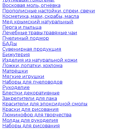
Восковая моль, огнёвка
Прополисные настойки, спреи, свечи
Косметика, мази, скрабы, масла
Мед крымский натуральный
Перга и пыльца
Лечебные травы,травяные чаи
Пчелиный подмор
БАДы
Сувенирная продукция
Бижутерия
Изделия из натуральной кожи
Ложки, лопатки, хохлома
Матрёшки
Мягкие игрушки
Наборы для пчеловодов
Рукоделие
Блестки декоративные
Закрепители для лака
Красители для эпоксидной смолы
Краски для рисования
Люминофор для творчества
Молды для рукоделия
Наборы для рисования