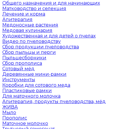
Общего назначения и для начинающих
Матководство и селекция
Лечение и корма
Апитерапия
Медоносные растения
Медовая кулинария
Художественная и для детей о пчелах
Видео по пчеловодству
Сбор продукции пчеловодства
Сбор пыльцы и перги
Пыльцесборники
Сбор прополиса
Сотовый мёд
Деревянные мини-рамки
Инструменты
Коробки для сотового меда
Пластиковые рамки
Для маточного молочка
Апитерапия, продукты пчеловодства, мёд
ЖИВА
Мыло
Прополис
Маточное молочко
Трутневый гомогенат