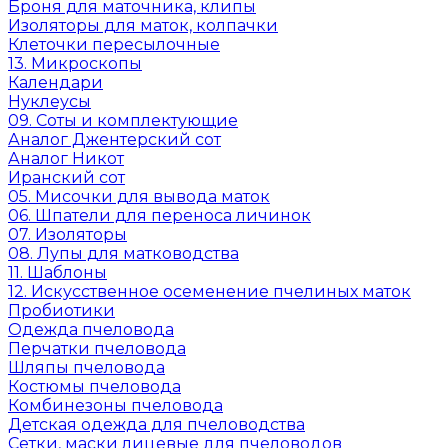
Броня для маточника, клипы
Изоляторы для маток, колпачки
Клеточки пересылочные
13. Микроскопы
Календари
Нуклеусы
09. Соты и комплектующие
Аналог Джентерский сот
Аналог Никот
Иранский сот
05. Мисочки для вывода маток
06. Шпатели для переноса личинок
07. Изоляторы
08. Лупы для матководства
11. Шаблоны
12. Искусственное осеменение пчелиных маток
Пробиотики
Одежда пчеловода
Перчатки пчеловода
Шляпы пчеловода
Костюмы пчеловода
Комбинезоны пчеловода
Детская одежда для пчеловодства
Сетки, маски лицевые для пчеловодов