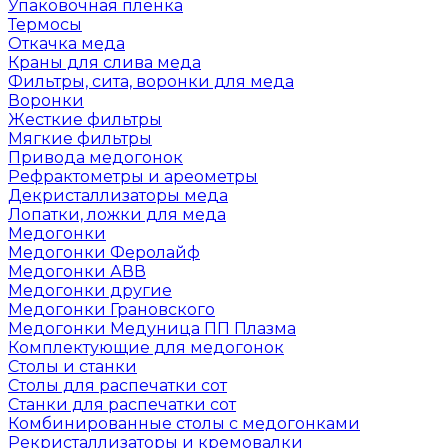
Упаковочная пленка
Термосы
Откачка меда
Краны для слива меда
Фильтры, сита, воронки для меда
Воронки
Жесткие фильтры
Мягкие фильтры
Привода медогонок
Рефрактометры и ареометры
Декристаллизаторы меда
Лопатки, ложки для меда
Медогонки
Медогонки Феролайф
Медогонки АВВ
Медогонки другие
Медогонки Грановского
Медогонки Медуница ПП Плазма
Комплектующие для медогонок
Столы и станки
Столы для распечатки сот
Станки для распечатки сот
Комбинированные столы с медогонками
Рекристаллизаторы и кремовалки