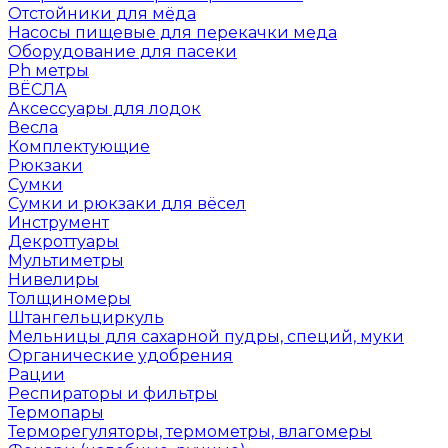
Отстойники для мёда
Насосы пищевые для перекачки меда
Оборудование для пасеки
Ph метры
ВЁСЛА
Аксессуары для лодок
Весла
Комплектующие
Рюкзаки
Сумки
Сумки и рюкзаки для вёсел
Инструмент
Декроттуары
Мультиметры
Нивелиры
Толщиномеры
Штангельциркуль
Мельницы для сахарной пудры, специй, муки
Органические удобрения
Рации
Респираторы и фильтры
Термопары
Терморегуляторы, термометры, влагомеры