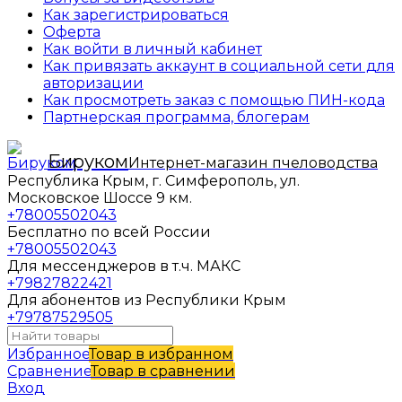
Как зарегистрироваться
Оферта
Как войти в личный кабинет
Как привязать аккаунт в социальной сети для
авторизации
Как просмотреть заказ с помощью ПИН-кода
Партнерская программа, блогерам
Бируком
Интернет-магазин пчеловодства
Республика Крым, г. Симферополь, ул.
Московское Шоссе 9 км.
+78005502043
Бесплатно по всей России
+78005502043
Для мессенджеров в т.ч. МАКС
+79827822421
Для абонентов из Республики Крым
+79787529505
Избранное
Товар в избранном
Сравнение
Товар в сравнении
Вход