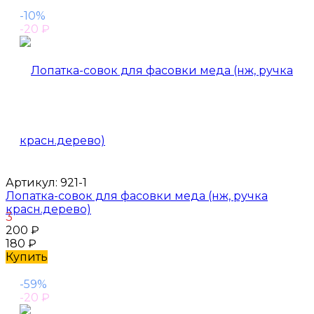
-10%
-20
₽
Артикул:
921-1
Лопатка-совок для фасовки меда (нж, ручка
красн.дерево)
3
200
₽
180
₽
Купить
-59%
-20
₽