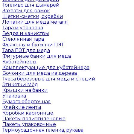
Топливо для дымарей
Захваты для рамок
Щетки-сметки, скребки
Лопатки для меда металл
Тара и упаковка
Ведра и канистры
Стеклянная тара
Флаконы и бутылки ПЭТ
Тара ПЭТ для меда
Фигурные банки для меда
Куботейнеры
Комплектующие для куботейнера
Бочонки для меда из дерева
Туеса березовые для меда и специй
Этикетки Мёд
Крышки на банки
Упаковка
Бумага оберточная
Клейкие ленты
Коробки картонные
Пакеты полиэтиленовые
Пакеты упаковочные
Термоусадочная пленка, рукава