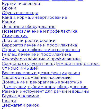
Куртки пчеловода
Брюки
Обувь пчеловода
Канди, корма, инвертирование
Канди
Лечение и оборудование
Нозематоз лечение и профилактика
Стимуляция
Для ловли роёв и роении
Варроатоз лечение и профилактика
Спреи для профилактики варроатоза
Гнилец лечение и профилактика
Аскосфероз лечение и профилактика
Средства от укусов пчел. Дымари в виде спрея
От крыс и мышей
Восковая моль и дезинфекция ульев
Садовые и домашние насекомые
Домашние и декоративные животные
Дым пушки, сублиматоры, оборудование
Рамка и инструмент для рамки и вощины
Втулки для рамок
Гвозди
Держатели рамок