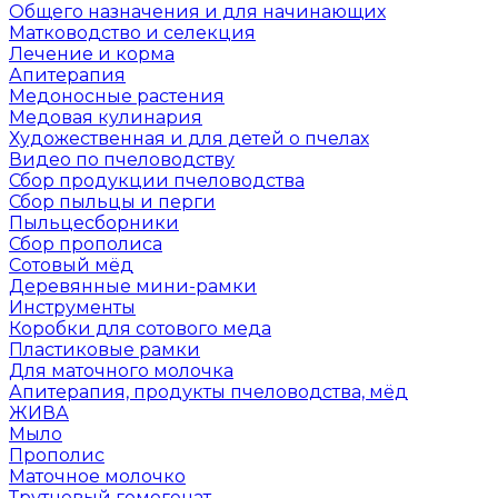
Общего назначения и для начинающих
Матководство и селекция
Лечение и корма
Апитерапия
Медоносные растения
Медовая кулинария
Художественная и для детей о пчелах
Видео по пчеловодству
Сбор продукции пчеловодства
Сбор пыльцы и перги
Пыльцесборники
Сбор прополиса
Сотовый мёд
Деревянные мини-рамки
Инструменты
Коробки для сотового меда
Пластиковые рамки
Для маточного молочка
Апитерапия, продукты пчеловодства, мёд
ЖИВА
Мыло
Прополис
Маточное молочко
Трутневый гомогенат