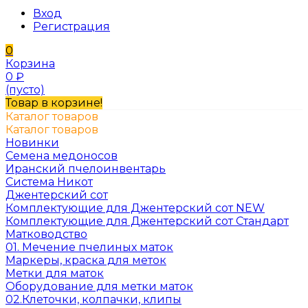
Вход
Регистрация
0
Корзина
0
₽
(пусто)
Товар в корзине!
Каталог товаров
Каталог товаров
Новинки
Семена медоносов
Иранский пчелоинвентарь
Система Никот
Джентерский сот
Комплектующие для Джентерский сот NEW
Комплектующие для Джентерский сот Стандарт
Матководство
01. Мечение пчелиных маток
Маркеры, краска для меток
Метки для маток
Оборудование для метки маток
02.Клеточки, колпачки, клипы