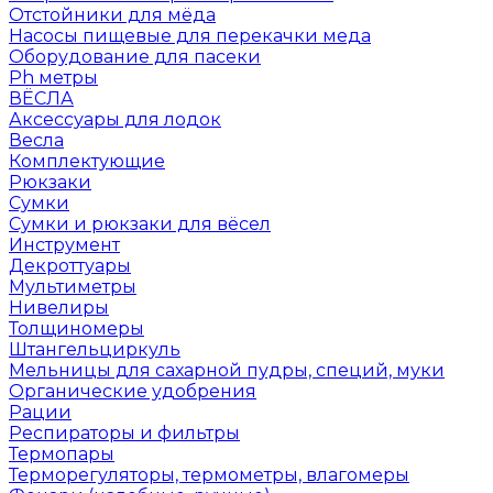
Отстойники для мёда
Насосы пищевые для перекачки меда
Оборудование для пасеки
Ph метры
ВЁСЛА
Аксессуары для лодок
Весла
Комплектующие
Рюкзаки
Сумки
Сумки и рюкзаки для вёсел
Инструмент
Декроттуары
Мультиметры
Нивелиры
Толщиномеры
Штангельциркуль
Мельницы для сахарной пудры, специй, муки
Органические удобрения
Рации
Респираторы и фильтры
Термопары
Терморегуляторы, термометры, влагомеры