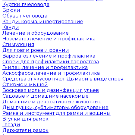
Куртки пчеловода
Брюки
Обувь пчеловода
Канди, корма, инвертирование
Канди
Лечение и оборудование
Нозематоз лечение и профилактика
Стимуляция
Для ловли роёв и роении
Варроатоз лечение и профилактика
Спреи для профилактики варроатоза
Гнилец лечение и профилактика
Аскосфероз лечение и профилактика
Средства от укусов пчел. Дымари в виде спрея
От крыс и мышей
Восковая моль и дезинфекция ульев
Садовые и домашние насекомые
Домашние и декоративные животные
Дым пушки, сублиматоры, оборудование
Рамка и инструмент для рамки и вощины
Втулки для рамок
Гвозди
Держатели рамок