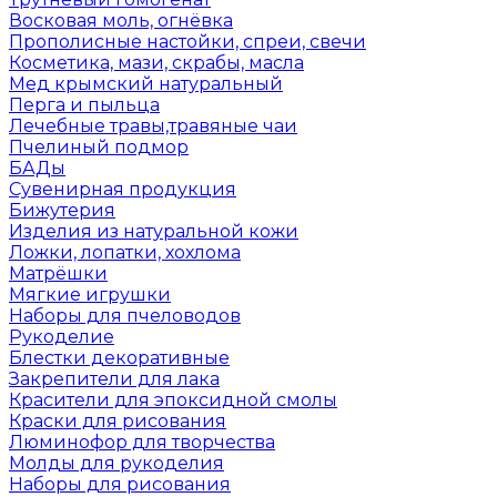
Восковая моль, огнёвка
Прополисные настойки, спреи, свечи
Косметика, мази, скрабы, масла
Мед крымский натуральный
Перга и пыльца
Лечебные травы,травяные чаи
Пчелиный подмор
БАДы
Сувенирная продукция
Бижутерия
Изделия из натуральной кожи
Ложки, лопатки, хохлома
Матрёшки
Мягкие игрушки
Наборы для пчеловодов
Рукоделие
Блестки декоративные
Закрепители для лака
Красители для эпоксидной смолы
Краски для рисования
Люминофор для творчества
Молды для рукоделия
Наборы для рисования