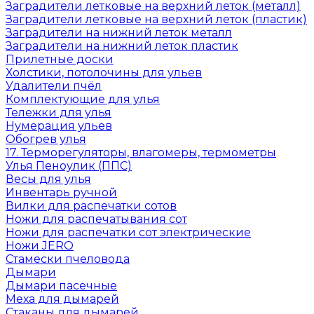
Заградители летковые на верхний леток (металл)
Заградители летковые на верхний леток (пластик)
Заградители на нижний леток металл
Заградители на нижний леток пластик
Прилетные доски
Холстики, потолочины для ульев
Удалители пчёл
Комплектующие для улья
Тележки для улья
Нумерация ульев
Обогрев улья
17. Терморегуляторы, влагомеры, термометры
Улья Пеноулик (ППС)
Весы для улья
Инвентарь ручной
Вилки для распечатки сотов
Ножи для распечатывания сот
Ножи для распечатки сот электрические
Ножи JERO
Стамески пчеловода
Дымари
Дымари пасечные
Меха для дымарей
Стаканы для дымарей