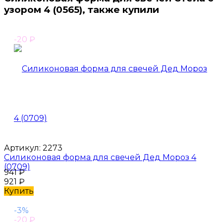
узором 4 (0565), также купили
-20
₽
Артикул:
2273
Силиконовая форма для свечей Дед Мороз 4
(0709)
941
₽
921
₽
Купить
-3%
-20
₽