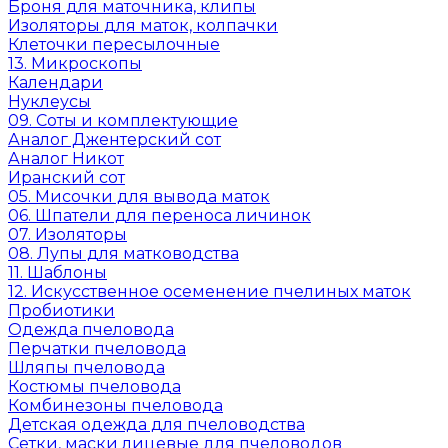
Броня для маточника, клипы
Изоляторы для маток, колпачки
Клеточки пересылочные
13. Микроскопы
Календари
Нуклеусы
09. Соты и комплектующие
Аналог Джентерский сот
Аналог Никот
Иранский сот
05. Мисочки для вывода маток
06. Шпатели для переноса личинок
07. Изоляторы
08. Лупы для матководства
11. Шаблоны
12. Искусственное осеменение пчелиных маток
Пробиотики
Одежда пчеловода
Перчатки пчеловода
Шляпы пчеловода
Костюмы пчеловода
Комбинезоны пчеловода
Детская одежда для пчеловодства
Сетки, маски лицевые для пчеловодов