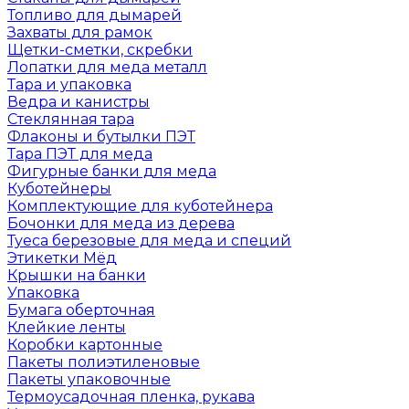
Топливо для дымарей
Захваты для рамок
Щетки-сметки, скребки
Лопатки для меда металл
Тара и упаковка
Ведра и канистры
Стеклянная тара
Флаконы и бутылки ПЭТ
Тара ПЭТ для меда
Фигурные банки для меда
Куботейнеры
Комплектующие для куботейнера
Бочонки для меда из дерева
Туеса березовые для меда и специй
Этикетки Мёд
Крышки на банки
Упаковка
Бумага оберточная
Клейкие ленты
Коробки картонные
Пакеты полиэтиленовые
Пакеты упаковочные
Термоусадочная пленка, рукава