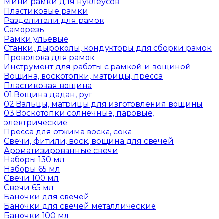
Мини рамки для нуклеусов
Пластиковые рамки
Разделители для рамок
Саморезы
Рамки ульевые
Станки, дыроколы, кондукторы для сборки рамок
Проволока для рамок
Инструмент для работы с рамкой и вощиной
Вощина, воскотопки, матрицы, пресса
Пластиковая вощина
01.Вощина дадан, рут
02.Вальцы, матрицы для изготовления вощины
03.Воскотопки солнечные, паровые,
электрические
Пресса для отжима воска, сока
Свечи, фитили, воск, вощина для свечей
Ароматизированные свечи
Наборы 130 мл
Наборы 65 мл
Свечи 100 мл
Свечи 65 мл
Баночки для свечей
Баночки для свечей металлические
Баночки 100 мл