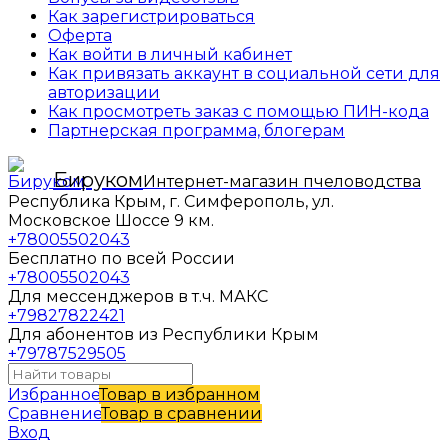
Как зарегистрироваться
Оферта
Как войти в личный кабинет
Как привязать аккаунт в социальной сети для
авторизации
Как просмотреть заказ с помощью ПИН-кода
Партнерская программа, блогерам
Бируком
Интернет-магазин пчеловодства
Республика Крым, г. Симферополь, ул.
Московское Шоссе 9 км.
+78005502043
Бесплатно по всей России
+78005502043
Для мессенджеров в т.ч. МАКС
+79827822421
Для абонентов из Республики Крым
+79787529505
Избранное
Товар в избранном
Сравнение
Товар в сравнении
Вход