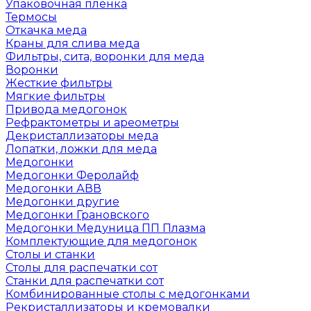
Упаковочная пленка
Термосы
Откачка меда
Краны для слива меда
Фильтры, сита, воронки для меда
Воронки
Жесткие фильтры
Мягкие фильтры
Привода медогонок
Рефрактометры и ареометры
Декристаллизаторы меда
Лопатки, ложки для меда
Медогонки
Медогонки Феролайф
Медогонки АВВ
Медогонки другие
Медогонки Грановского
Медогонки Медуница ПП Плазма
Комплектующие для медогонок
Столы и станки
Столы для распечатки сот
Станки для распечатки сот
Комбинированные столы с медогонками
Рекристаллизаторы и кремовалки