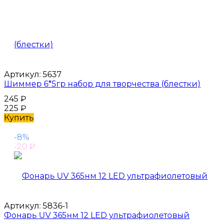
Артикул:
5637
Шиммер 6*5гр набор для творчества (блестки)
245
₽
225
₽
Купить
-8%
-20
₽
Артикул:
5836-1
Фонарь UV 365нм 12 LED ультрафиолетовый