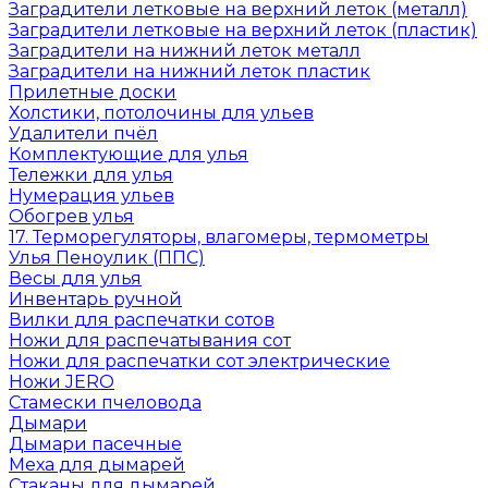
Заградители летковые на верхний леток (металл)
Заградители летковые на верхний леток (пластик)
Заградители на нижний леток металл
Заградители на нижний леток пластик
Прилетные доски
Холстики, потолочины для ульев
Удалители пчёл
Комплектующие для улья
Тележки для улья
Нумерация ульев
Обогрев улья
17. Терморегуляторы, влагомеры, термометры
Улья Пеноулик (ППС)
Весы для улья
Инвентарь ручной
Вилки для распечатки сотов
Ножи для распечатывания сот
Ножи для распечатки сот электрические
Ножи JERO
Стамески пчеловода
Дымари
Дымари пасечные
Меха для дымарей
Стаканы для дымарей