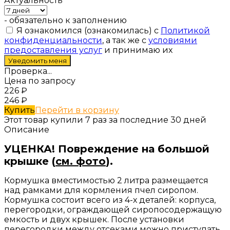
Актуальность
- обязательно к заполнению
Я ознакомился (ознакомилась) с
Политикой
конфиденциальности
, а так же с
условиями
предоставления услуг
и принимаю их
Проверка...
Цена по запросу
226
₽
246
₽
Купить
Перейти в корзину
Этот товар купили 7 раз за последние 30 дней
Описание
УЦЕНКА! Повреждение на большой
крышке (
см. фото
).
Кормушка вместимостью 2 литра размещается
над рамками для кормления пчел сиропом.
Кормушка состоит всего из 4-х деталей: корпуса,
перегородки, ограждающей сиропосодержащую
емкость и двух крышек. После установки
перегородки между отсеками можно приступать