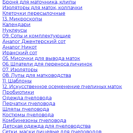
Броня для маточника, клипы
Изоляторы для маток, колпачки
Клеточки пересылочные
13. Микроскопы
Календари
Нуклеусы
09. Соты и комплектующие
Аналог Джентерский сот
Аналог Никот
Иранский сот
05. Мисочки для вывода маток
06. Шпатели для переноса личинок
07. Изоляторы
08. Лупы для матководства
11. Шаблоны
12. Искусственное осеменение пчелиных маток
Пробиотики
Одежда пчеловода
Перчатки пчеловода
Шляпы пчеловода
Костюмы пчеловода
Комбинезоны пчеловода
Детская одежда для пчеловодства
Сетки, маски лицевые для пчеловодов