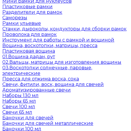
Мини рамки для нуклеусов
Пластиковые рамки
Разделители для рамок
Саморезы
Рамки ульевые
Станки, дыроколы, кондукторы для сборки рамок
Проволока для рамок
Инструмент для работы с рамкой и вощиной
Вощина, воскотопки, матрицы, пресса
Пластиковая вощина
01.Вощина дадан, рут
02.Вальцы, матрицы для изготовления вощины
03.Воскотопки солнечные, паровые,
электрические
Пресса для отжима воска, сока
Свечи, фитили, воск, вощина для свечей
Ароматизированные свечи
Наборы 130 мл
Наборы 65 мл
Свечи 100 мл
Свечи 65 мл
Баночки для свечей
Баночки для свечей металлические
Баночки 100 мл