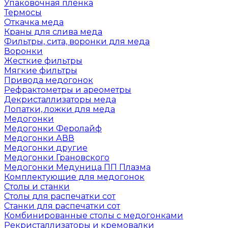
Упаковочная пленка
Термосы
Откачка меда
Краны для слива меда
Фильтры, сита, воронки для меда
Воронки
Жесткие фильтры
Мягкие фильтры
Привода медогонок
Рефрактометры и ареометры
Декристаллизаторы меда
Лопатки, ложки для меда
Медогонки
Медогонки Феролайф
Медогонки АВВ
Медогонки другие
Медогонки Грановского
Медогонки Медуница ПП Плазма
Комплектующие для медогонок
Столы и станки
Столы для распечатки сот
Станки для распечатки сот
Комбинированные столы с медогонками
Рекристаллизаторы и кремовалки