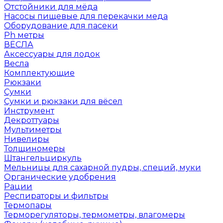
Отстойники для мёда
Насосы пищевые для перекачки меда
Оборудование для пасеки
Ph метры
ВЁСЛА
Аксессуары для лодок
Весла
Комплектующие
Рюкзаки
Сумки
Сумки и рюкзаки для вёсел
Инструмент
Декроттуары
Мультиметры
Нивелиры
Толщиномеры
Штангельциркуль
Мельницы для сахарной пудры, специй, муки
Органические удобрения
Рации
Респираторы и фильтры
Термопары
Терморегуляторы, термометры, влагомеры