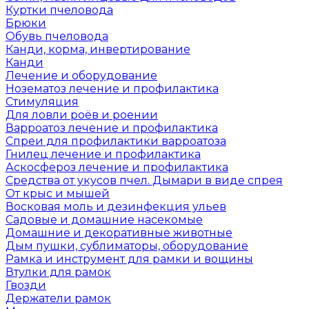
Куртки пчеловода
Брюки
Обувь пчеловода
Канди, корма, инвертирование
Канди
Лечение и оборудование
Нозематоз лечение и профилактика
Стимуляция
Для ловли роёв и роении
Варроатоз лечение и профилактика
Спреи для профилактики варроатоза
Гнилец лечение и профилактика
Аскосфероз лечение и профилактика
Средства от укусов пчел. Дымари в виде спрея
От крыс и мышей
Восковая моль и дезинфекция ульев
Садовые и домашние насекомые
Домашние и декоративные животные
Дым пушки, сублиматоры, оборудование
Рамка и инструмент для рамки и вощины
Втулки для рамок
Гвозди
Держатели рамок