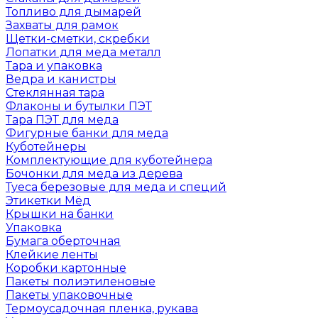
Топливо для дымарей
Захваты для рамок
Щетки-сметки, скребки
Лопатки для меда металл
Тара и упаковка
Ведра и канистры
Стеклянная тара
Флаконы и бутылки ПЭТ
Тара ПЭТ для меда
Фигурные банки для меда
Куботейнеры
Комплектующие для куботейнера
Бочонки для меда из дерева
Туеса березовые для меда и специй
Этикетки Мёд
Крышки на банки
Упаковка
Бумага оберточная
Клейкие ленты
Коробки картонные
Пакеты полиэтиленовые
Пакеты упаковочные
Термоусадочная пленка, рукава