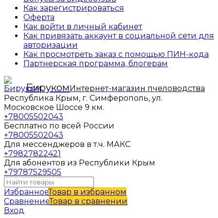
Как зарегистрироваться
Оферта
Как войти в личный кабинет
Как привязать аккаунт в социальной сети для
авторизации
Как просмотреть заказ с помощью ПИН-кода
Партнерская программа, блогерам
Бируком
Интернет-магазин пчеловодства
Республика Крым, г. Симферополь, ул.
Московское Шоссе 9 км.
+78005502043
Бесплатно по всей России
+78005502043
Для мессенджеров в т.ч. МАКС
+79827822421
Для абонентов из Республики Крым
+79787529505
Избранное
Товар в избранном
Сравнение
Товар в сравнении
Вход