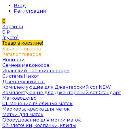
Вход
Регистрация
0
Корзина
0
₽
(пусто)
Товар в корзине!
Каталог товаров
Каталог товаров
Новинки
Семена медоносов
Иранский пчелоинвентарь
Система Никот
Джентерский сот
Комплектующие для Джентерский сот NEW
Комплектующие для Джентерский сот Стандарт
Матководство
01. Мечение пчелиных маток
Маркеры, краска для меток
Метки для маток
Оборудование для метки маток
02.Клеточки, колпачки, клипы