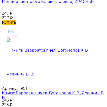
Метки опалитовые (флакон-стекло) КРАСНЫЕ
1
247
₽
227
₽
Купить
-8%
-20
₽
Артикул:
901
Книга: Варроатоз пчел. Богомолов К. В., Яранкин В.
В.
245
₽
225
₽