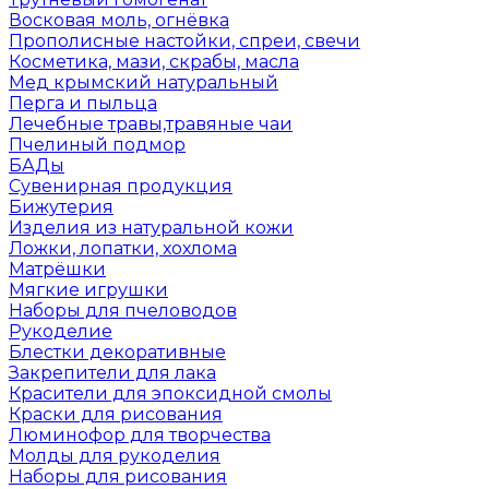
Восковая моль, огнёвка
Прополисные настойки, спреи, свечи
Косметика, мази, скрабы, масла
Мед крымский натуральный
Перга и пыльца
Лечебные травы,травяные чаи
Пчелиный подмор
БАДы
Сувенирная продукция
Бижутерия
Изделия из натуральной кожи
Ложки, лопатки, хохлома
Матрёшки
Мягкие игрушки
Наборы для пчеловодов
Рукоделие
Блестки декоративные
Закрепители для лака
Красители для эпоксидной смолы
Краски для рисования
Люминофор для творчества
Молды для рукоделия
Наборы для рисования