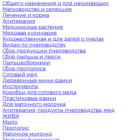
Общего назначения и для начинающих
Матководство и селекция
Лечение и корма
Апитерапия
Медоносные растения
Медовая кулинария
Художественная и для детей о пчелах
Видео по пчеловодству
Сбор продукции пчеловодства
Сбор пыльцы и перги
Пыльцесборники
Сбор прополиса
Сотовый мёд
Деревянные мини-рамки
Инструменты
Коробки для сотового меда
Пластиковые рамки
Для маточного молочка
Апитерапия, продукты пчеловодства, мёд
ЖИВА
Мыло
Прополис
Маточное молочко
Трутневый гомогенат