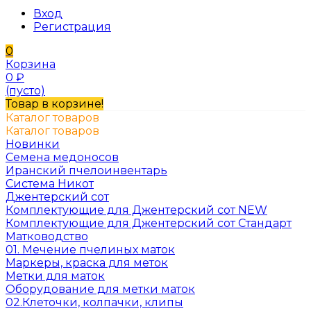
Вход
Регистрация
0
Корзина
0
₽
(пусто)
Товар в корзине!
Каталог товаров
Каталог товаров
Новинки
Семена медоносов
Иранский пчелоинвентарь
Система Никот
Джентерский сот
Комплектующие для Джентерский сот NEW
Комплектующие для Джентерский сот Стандарт
Матководство
01. Мечение пчелиных маток
Маркеры, краска для меток
Метки для маток
Оборудование для метки маток
02.Клеточки, колпачки, клипы