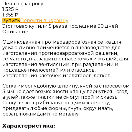
Цена по запросу
1 325
₽
1 355
₽
Купить
Перейти в корзину
Этот товар купили 5 раз за последние 30 дней
Описание
Оцинкованная противоварроатозная сетка для
улья активно применяется в пчеловодстве для
изготовления противоварроатозной решетки,
сетчатого дна, защиты от насекомых и мышей, для
изготовления вентиляции, при разделении и
подсадке пчелосемей или отводков,
изготовления клеточек-изоляторов, летков.
Сетка имеет удобную ширину, ячейка с просветом
3 мм не дает возможности клещу вернуться назад
в улей, также пчелки не смогут пройти сквозь.
Сетку легко прибивать гвоздями к дереву,
придавать любые формы, гнуть, скручивать,
резать ножницами по металлу.
Характеристика: