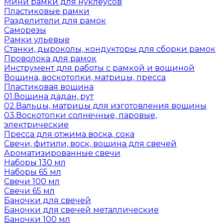
Мини рамки для нуклеусов
Пластиковые рамки
Разделители для рамок
Саморезы
Рамки ульевые
Станки, дыроколы, кондукторы для сборки рамок
Проволока для рамок
Инструмент для работы с рамкой и вощиной
Вощина, воскотопки, матрицы, пресса
Пластиковая вощина
01.Вощина дадан, рут
02.Вальцы, матрицы для изготовления вощины
03.Воскотопки солнечные, паровые,
электрические
Пресса для отжима воска, сока
Свечи, фитили, воск, вощина для свечей
Ароматизированные свечи
Наборы 130 мл
Наборы 65 мл
Свечи 100 мл
Свечи 65 мл
Баночки для свечей
Баночки для свечей металлические
Баночки 100 мл