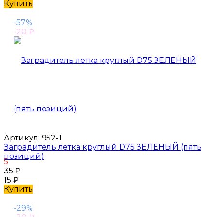
Купить
-57%
-20
₽
Артикул:
952-1
Заградитель летка круглый D75 ЗЕЛЕНЫЙ (пять
позиций)
5
35
₽
15
₽
Купить
-29%