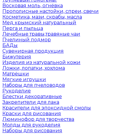
Восковая моль, огнёвка
Прополисные настойки, спреи, свечи
Косметика, мази, скрабы, масла
Мед крымский натуральный
Перга и пыльца
Лечебные травы,травяные чаи
Пчелиный подмор
БАДы
Сувенирная продукция
Бижутерия
Изделия из натуральной кожи
Ложки, лопатки, хохлома
Матрёшки
Мягкие игрушки
Наборы для пчеловодов
Рукоделие
Блестки декоративные
Закрепители для лака
Красители для эпоксидной смолы
Краски для рисования
Люминофор для творчества
Молды для рукоделия
Наборы для рисования