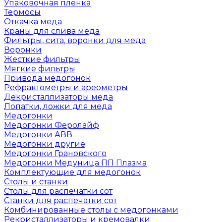
Упаковочная пленка
Термосы
Откачка меда
Краны для слива меда
Фильтры, сита, воронки для меда
Воронки
Жесткие фильтры
Мягкие фильтры
Привода медогонок
Рефрактометры и ареометры
Декристаллизаторы меда
Лопатки, ложки для меда
Медогонки
Медогонки Феролайф
Медогонки АВВ
Медогонки другие
Медогонки Грановского
Медогонки Медуница ПП Плазма
Комплектующие для медогонок
Столы и станки
Столы для распечатки сот
Станки для распечатки сот
Комбинированные столы с медогонками
Рекристаллизаторы и кремовалки