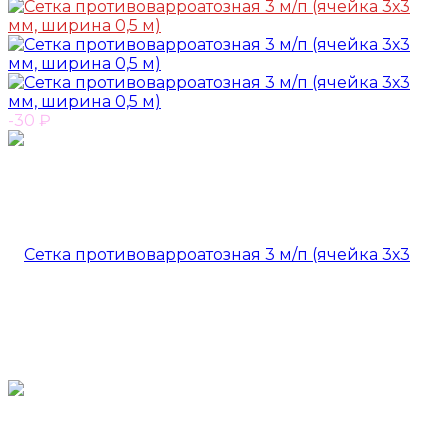
-30
₽