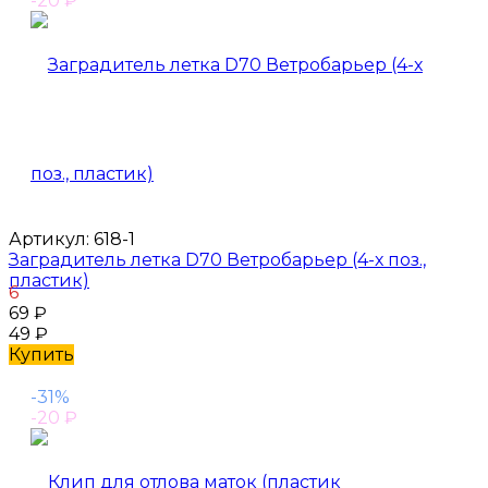
-20
₽
Артикул:
618-1
Заградитель летка D70 Ветробарьер (4-х поз.,
пластик)
6
69
₽
49
₽
Купить
-31%
-20
₽