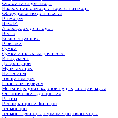
Отстойники для мёда
Насосы пищевые для перекачки меда
Оборудование для пасеки
Ph метры
ВЁСЛА
Аксессуары для лодок
Весла
Комплектующие
Рюкзаки
Сумки
Сумки и рюкзаки для вёсел
Инструмент
Декроттуары
Мультиметры
Нивелиры
Толщиномеры
Штангельциркуль
Мельницы для сахарной пудры, специй, муки
Органические удобрения
Рации
Респираторы и фильтры
Термопары
Терморегуляторы, термометры, влагомеры