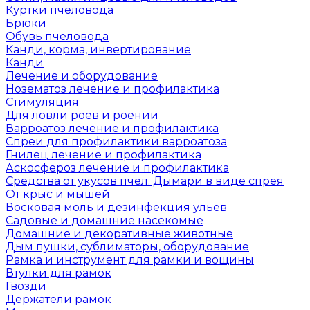
Куртки пчеловода
Брюки
Обувь пчеловода
Канди, корма, инвертирование
Канди
Лечение и оборудование
Нозематоз лечение и профилактика
Стимуляция
Для ловли роёв и роении
Варроатоз лечение и профилактика
Спреи для профилактики варроатоза
Гнилец лечение и профилактика
Аскосфероз лечение и профилактика
Средства от укусов пчел. Дымари в виде спрея
От крыс и мышей
Восковая моль и дезинфекция ульев
Садовые и домашние насекомые
Домашние и декоративные животные
Дым пушки, сублиматоры, оборудование
Рамка и инструмент для рамки и вощины
Втулки для рамок
Гвозди
Держатели рамок