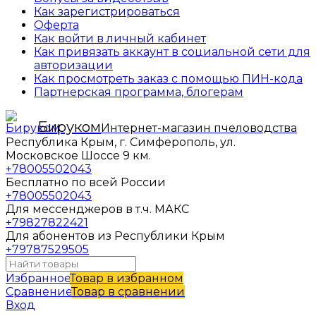
Как зарегистрироваться
Оферта
Как войти в личный кабинет
Как привязать аккаунт в социальной сети для
авторизации
Как просмотреть заказ с помощью ПИН-кода
Партнерская программа, блогерам
Бируком
Интернет-магазин пчеловодства
Республика Крым, г. Симферополь, ул.
Московское Шоссе 9 км.
+78005502043
Бесплатно по всей России
+78005502043
Для мессенджеров в т.ч. МАКС
+79827822421
Для абонентов из Республики Крым
+79787529505
Избранное
Товар в избранном
Сравнение
Товар в сравнении
Вход