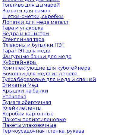
Топливо для дымарей
Захваты для рамок
Щетки-сметки, скребки
Лопатки для меда металл
Тара и упаковка
Ведра и канистры
Стеклянная тара
Флаконы и бутылки ПЭТ
Тара ПЭТ для меда
Фигурные банки для меда
Куботейнеры
Комплектующие для куботейнера
Бочонки для меда из дерева
Туеса березовые для меда и специй
Этикетки Мёд
Крышки на банки
Упаковка
Бумага оберточная
Клейкие ленты
Коробки картонные
Пакеты полиэтиленовые
Пакеты упаковочные
Термоусадочная пленка, рукава