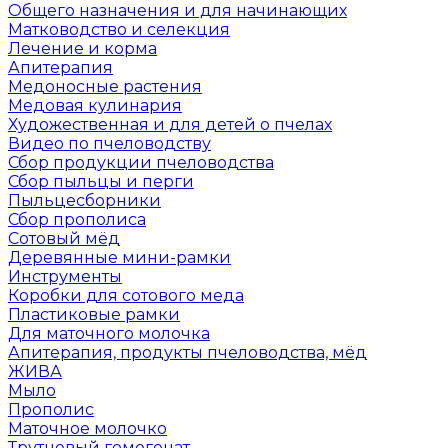
Общего назначения и для начинающих
Матководство и селекция
Лечение и корма
Апитерапия
Медоносные растения
Медовая кулинария
Художественная и для детей о пчелах
Видео по пчеловодству
Сбор продукции пчеловодства
Сбор пыльцы и перги
Пыльцесборники
Сбор прополиса
Сотовый мёд
Деревянные мини-рамки
Инструменты
Коробки для сотового меда
Пластиковые рамки
Для маточного молочка
Апитерапия, продукты пчеловодства, мёд
ЖИВА
Мыло
Прополис
Маточное молочко
Трутневый гомогенат