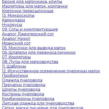
Броня для маточника, клипы
Изоляторы для маток, колпачки
Клеточки пересылочные
13. Микроскопы
Календари
Нуклеусы
09. Соты и комплектующие
Аналог Джентерский сот
Аналог Никот
Иранский сот
05. Мисочки для вывода маток
06. Шпатели для переноса личинок
07. Изоляторы
08. Лупы для матководства
11. Шаблоны
12. Искусственное осеменение пчелиных маток
Пробиотики
Одежда пчеловода
Перчатки пчеловода
Шляпы пчеловода
Костюмы пчеловода
Комбинезоны пчеловода
Детская одежда для пчеловодства
Сетки, маски лицевые для пчеловодов