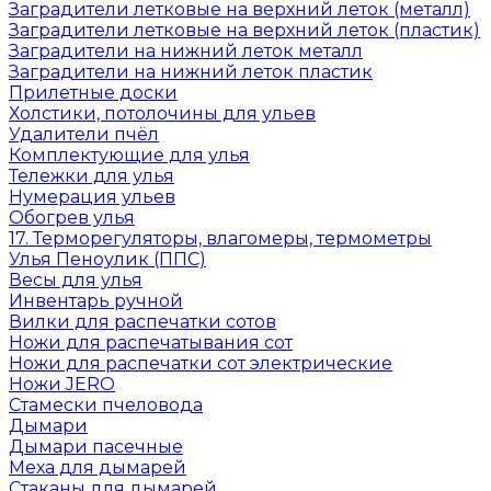
Заградители летковые на верхний леток (металл)
Заградители летковые на верхний леток (пластик)
Заградители на нижний леток металл
Заградители на нижний леток пластик
Прилетные доски
Холстики, потолочины для ульев
Удалители пчёл
Комплектующие для улья
Тележки для улья
Нумерация ульев
Обогрев улья
17. Терморегуляторы, влагомеры, термометры
Улья Пеноулик (ППС)
Весы для улья
Инвентарь ручной
Вилки для распечатки сотов
Ножи для распечатывания сот
Ножи для распечатки сот электрические
Ножи JERO
Стамески пчеловода
Дымари
Дымари пасечные
Меха для дымарей
Стаканы для дымарей