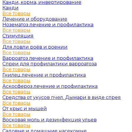
Канди, корма, инвертирование
Канди
Все товары
Лечение и оборудование
Нозематоз лечение и профилактика
Все товары
Стимуляция
Все товары
Для ловли роёв и роении
Все товары
Варроатоз лечение и профилактика
Спреи для профилактики варроатоза
Все товары
Гнилец лечение и профилактика
Все товары
Аскосфероз лечение и профилактика
Все товары
Средства от укусов пчел. Дымари в виде спрея
Все товары
От крыс и мышей
Все товары
Восковая моль и дезинфекция ульев
Все товары
Садовые и домашние насекомые