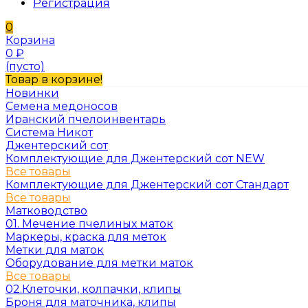
Регистрация
0
Корзина
0
₽
(пусто)
Товар в корзине!
Новинки
Семена медоносов
Иранский пчелоинвентарь
Система Никот
Джентерский сот
Комплектующие для Джентерский сот NEW
Все товары
Комплектующие для Джентерский сот Стандарт
Все товары
Матководство
01. Мечение пчелиных маток
Маркеры, краска для меток
Метки для маток
Оборудование для метки маток
Все товары
02.Клеточки, колпачки, клипы
Броня для маточника, клипы