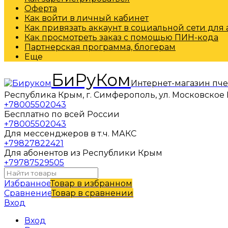
Оферта
Как войти в личный кабинет
Как привязать аккаунт в социальной сети для
Как просмотреть заказ с помощью ПИН-кода
Партнерская программа, блогерам
Еще
БиРуКом
Интернет-магазин пч
Республика Крым, г. Симферополь, ул. Московское 
+78005502043
Бесплатно по всей России
+78005502043
Для мессенджеров в т.ч. МАКС
+79827822421
Для абонентов из Республики Крым
+79787529505
Избранное
Товар в избранном
Сравнение
Товар в сравнении
Вход
Вход