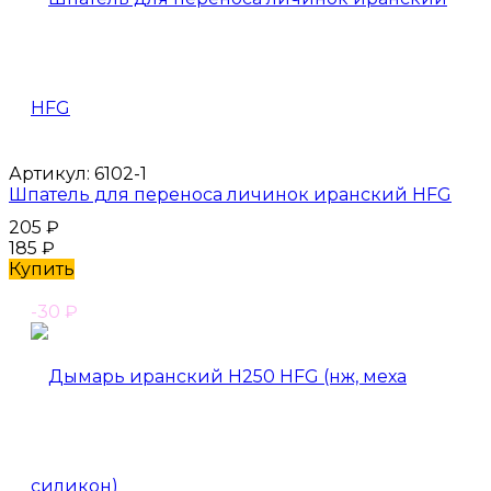
Артикул:
6102-1
Шпатель для переноса личинок иранский HFG
205
₽
185
₽
Купить
-30
₽