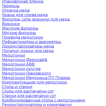
Упаковочная пленка
Термосы
Откачка меда
Краны для слива меда
Фильтры, сита, воронки для меда
Воронки
Жесткие фильтры
Мягкие фильтры
Привода медогонок
Рефрактометры и ареометры
Декристаллизаторы меда
Лопатки, ложки для меда
Медогонки
Медогонки Феролайф
Медогонки АВВ
Медогонки другие
Медогонки Грановского
Медогонки Медуница ПП Плазма
Комплектующие для медогонок
Столы и станки
Столы для распечатки сот
Станки для распечатки сот
Комбинированные столы с медогонками
Рекристаллизаторы и кремовалки