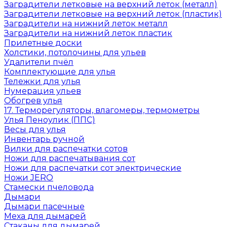
Заградители летковые на верхний леток (металл)
Заградители летковые на верхний леток (пластик)
Заградители на нижний леток металл
Заградители на нижний леток пластик
Прилетные доски
Холстики, потолочины для ульев
Удалители пчёл
Комплектующие для улья
Тележки для улья
Нумерация ульев
Обогрев улья
17. Терморегуляторы, влагомеры, термометры
Улья Пеноулик (ППС)
Весы для улья
Инвентарь ручной
Вилки для распечатки сотов
Ножи для распечатывания сот
Ножи для распечатки сот электрические
Ножи JERO
Стамески пчеловода
Дымари
Дымари пасечные
Меха для дымарей
Стаканы для дымарей