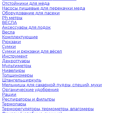
Отстойники для мёда
Насосы пищевые для перекачки меда
Оборудование для пасеки
Ph метры
ВЁСЛА
Аксессуары для лодок
Весла
Комплектующие
Рюкзаки
Сумки
Сумки и рюкзаки для вёсел
Инструмент
Декроттуары
Мультиметры
Нивелиры
Толщиномеры
Штангельциркуль
Мельницы для сахарной пудры, специй, муки
Органические удобрения
Рации
Респираторы и фильтры
Термопары
Терморегуляторы, термометры, влагомеры