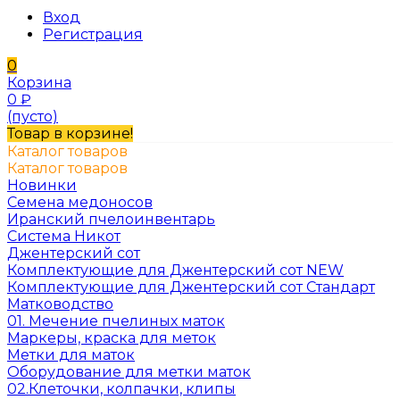
Вход
Регистрация
0
Корзина
0
₽
(пусто)
Товар в корзине!
Каталог товаров
Каталог товаров
Новинки
Семена медоносов
Иранский пчелоинвентарь
Система Никот
Джентерский сот
Комплектующие для Джентерский сот NEW
Комплектующие для Джентерский сот Стандарт
Матководство
01. Мечение пчелиных маток
Маркеры, краска для меток
Метки для маток
Оборудование для метки маток
02.Клеточки, колпачки, клипы