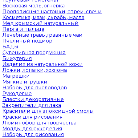
Восковая моль, огнёвка
Прополисные настойки, спреи, свечи
Косметика, мази, скрабы, масла
Мед крымский натуральный
Перга и пыльца
Лечебные травы,травяные чаи
Пчелиный подмор
БАДы
Сувенирная продукция
Бижутерия
Изделия из натуральной кожи
Ложки, лопатки, хохлома
Матрёшки
Мягкие игрушки
Наборы для пчеловодов
Рукоделие
Блестки декоративные
Закрепители для лака
Красители для эпоксидной смолы
Краски для рисования
Люминофор для творчества
Молды для рукоделия
Наборы для рисования