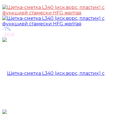
-7%
-20
₽