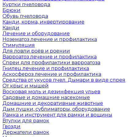
Куртки пчеловода
Брюки
Обувь пчеловода
Канди, корма, инвертирование
Канди
Лечение и оборудование
Нозематоз лечение и профилактика
Стимуляция
Для ловли роёв и роении
Варроатоз лечение и профилактика
Спреи для профилактики варроатоза
Гнилец лечение и профилактика
Аскосфероз лечение и профилактика
Средства от укусов пчел. Дымари в виде спрея
От крыс и мышей
Восковая моль и дезинфекция ульев
Садовые и домашние насекомые
Домашние и декоративные животные
Дым пушки, сублиматоры, оборудование
Рамка и инструмент для рамки и вощины
Втулки для рамок
Гвозди
Держатели рамок