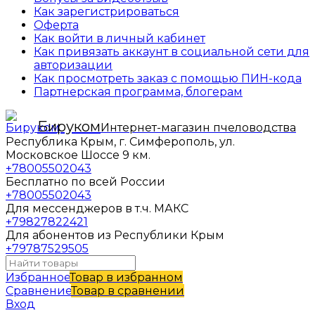
Как зарегистрироваться
Оферта
Как войти в личный кабинет
Как привязать аккаунт в социальной сети для
авторизации
Как просмотреть заказ с помощью ПИН-кода
Партнерская программа, блогерам
Бируком
Интернет-магазин пчеловодства
Республика Крым, г. Симферополь, ул.
Московское Шоссе 9 км.
+78005502043
Бесплатно по всей России
+78005502043
Для мессенджеров в т.ч. МАКС
+79827822421
Для абонентов из Республики Крым
+79787529505
Избранное
Товар в избранном
Сравнение
Товар в сравнении
Вход