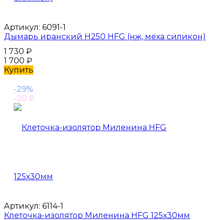
Артикул:
6091-1
Дымарь иранский H250 HFG (нж, меха силикон)
1 730
₽
1 700
₽
Купить
-29%
-20
₽
Артикул:
6114-1
Клеточка-изолятор Миленина HFG 125х30мм