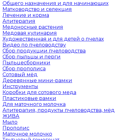
Общего назначения и для начинающих
Матководство и селекция
Лечение и корма
Апитерапия
Медоносные растения
Медовая кулинария
Художественная и для детей о пчелах
Видео по пчеловодству
Сбор продукции пчеловодства
Сбор пыльцы и перги
Пыльцесборники
Сбор прополиса
Сотовый мёд
Деревянные мини-рамки
Инструменты
Коробки для сотового меда
Пластиковые рамки
Для маточного молочка
Апитерапия, продукты пчеловодства, мёд
ЖИВА
Мыло
Прополис
Маточное молочко
Трутневый гомогенат