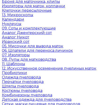
Броня для маточника, клипы
Изоляторы для маток, колпачки
Клеточки пересылочные
13. Микроскопы
Календари
Нуклеусы
09. Соты и комплектующие
Аналог Джентерский сот
Аналог Никот
Иранский сот
05. Мисочки для вывода маток
06. Шпатели для переноса личинок
07. Изоляторы
08. Лупы для матководства
11. Шаблоны
12. Искусственное осеменение пчелиных маток
Пробиотики
Одежда пчеловода
Перчатки пчеловода
Шляпы пчеловода
Костюмы пчеловода
Комбинезоны пчеловода
Детская одежда для пчеловодства
Сетки, маски лицевые для пчеловодов