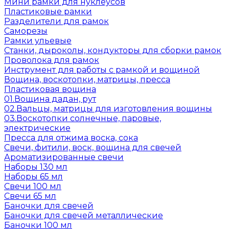
Мини рамки для нуклеусов
Пластиковые рамки
Разделители для рамок
Саморезы
Рамки ульевые
Станки, дыроколы, кондукторы для сборки рамок
Проволока для рамок
Инструмент для работы с рамкой и вощиной
Вощина, воскотопки, матрицы, пресса
Пластиковая вощина
01.Вощина дадан, рут
02.Вальцы, матрицы для изготовления вощины
03.Воскотопки солнечные, паровые,
электрические
Пресса для отжима воска, сока
Свечи, фитили, воск, вощина для свечей
Ароматизированные свечи
Наборы 130 мл
Наборы 65 мл
Свечи 100 мл
Свечи 65 мл
Баночки для свечей
Баночки для свечей металлические
Баночки 100 мл