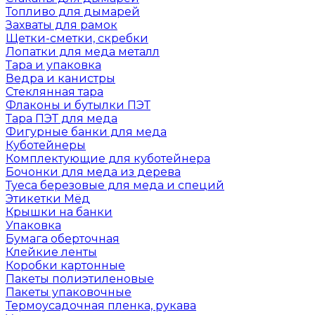
Топливо для дымарей
Захваты для рамок
Щетки-сметки, скребки
Лопатки для меда металл
Тара и упаковка
Ведра и канистры
Стеклянная тара
Флаконы и бутылки ПЭТ
Тара ПЭТ для меда
Фигурные банки для меда
Куботейнеры
Комплектующие для куботейнера
Бочонки для меда из дерева
Туеса березовые для меда и специй
Этикетки Мёд
Крышки на банки
Упаковка
Бумага оберточная
Клейкие ленты
Коробки картонные
Пакеты полиэтиленовые
Пакеты упаковочные
Термоусадочная пленка, рукава