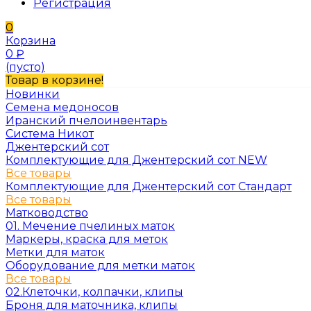
Регистрация
0
Корзина
0
₽
(пусто)
Товар в корзине!
Новинки
Семена медоносов
Иранский пчелоинвентарь
Система Никот
Джентерский сот
Комплектующие для Джентерский сот NEW
Все товары
Комплектующие для Джентерский сот Стандарт
Все товары
Матководство
01. Мечение пчелиных маток
Маркеры, краска для меток
Метки для маток
Оборудование для метки маток
Все товары
02.Клеточки, колпачки, клипы
Броня для маточника, клипы