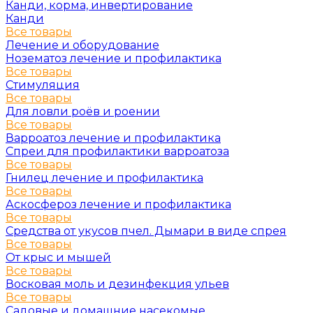
Канди, корма, инвертирование
Канди
Все товары
Лечение и оборудование
Нозематоз лечение и профилактика
Все товары
Стимуляция
Все товары
Для ловли роёв и роении
Все товары
Варроатоз лечение и профилактика
Спреи для профилактики варроатоза
Все товары
Гнилец лечение и профилактика
Все товары
Аскосфероз лечение и профилактика
Все товары
Средства от укусов пчел. Дымари в виде спрея
Все товары
От крыс и мышей
Все товары
Восковая моль и дезинфекция ульев
Все товары
Садовые и домашние насекомые