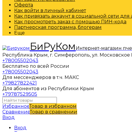
Оферта
Как войти в личный кабинет
Как привязать аккаунт в социальной сети для
Как просмотреть заказ с помощью ПИН-кода
Партнерская программа, блогерам
Еще
БиРуКом
Интернет-магазин пч
Республика Крым, г. Симферополь, ул. Московское 
+78005502043
Бесплатно по всей России
+78005502043
Для мессенджеров в т.ч. МАКС
+79827822421
Для абонентов из Республики Крым
+79787529505
Избранное
Товар в избранном
Сравнение
Товар в сравнении
Вход
Вход