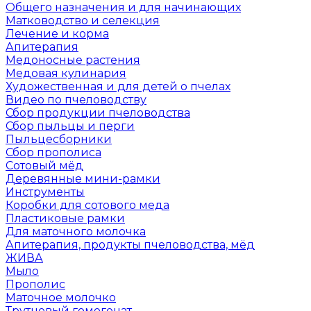
Общего назначения и для начинающих
Матководство и селекция
Лечение и корма
Апитерапия
Медоносные растения
Медовая кулинария
Художественная и для детей о пчелах
Видео по пчеловодству
Сбор продукции пчеловодства
Сбор пыльцы и перги
Пыльцесборники
Сбор прополиса
Сотовый мёд
Деревянные мини-рамки
Инструменты
Коробки для сотового меда
Пластиковые рамки
Для маточного молочка
Апитерапия, продукты пчеловодства, мёд
ЖИВА
Мыло
Прополис
Маточное молочко
Трутневый гомогенат