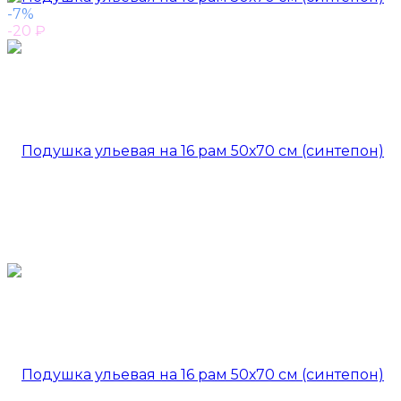
-7%
-20
₽