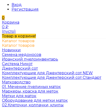
Вход
Регистрация
0
Корзина
0
₽
(пусто)
Товар в корзине!
Каталог товаров
Каталог товаров
Новинки
Семена медоносов
Иранский пчелоинвентарь
Система Никот
Джентерский сот
Комплектующие для Джентерский сот NEW
Комплектующие для Джентерский сот Стандарт
Матководство
01. Мечение пчелиных маток
Маркеры, краска для меток
Метки для маток
Оборудование для метки маток
02.Клеточки, колпачки, клипы