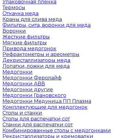
Упаковочная пленка
Термосы
Откачка меда
Краны для слива меда
Фильтры, сита, воронки для меда
Воронки
Жесткие фильтры
Мягкие фильтры
Привода медогонок
Рефрактометры и ареометры
Декристаллизаторы меда
Лопатки, ложки для меда
Медогонки
Медогонки Феролайф
Медогонки АВВ
Медогонки другие
Медогонки Грановского
Медогонки Медуница ПП Плазма
Комплектующие для медогонок
Столы и станки
Столы для распечатки сот
Станки для распечатки сот
Комбинированные столы с медогонками
Рекристаллизаторы и кремовалки