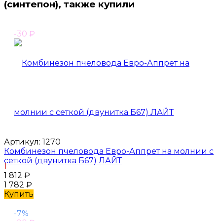
(синтепон), также купили
-30
₽
Артикул:
1270
Комбинезон пчеловода Евро-Аппрет на молнии с
сеткой (двунитка Б67) ЛАЙТ
1
1 812
₽
1 782
₽
Купить
-7%