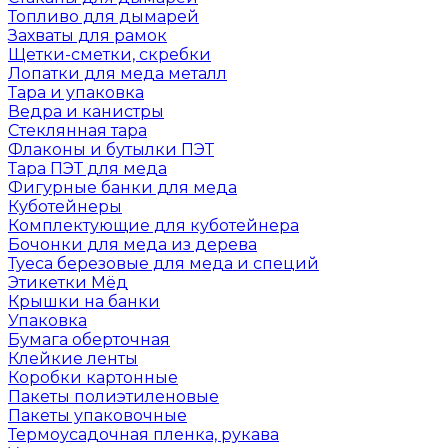
Топливо для дымарей
Захваты для рамок
Щетки-сметки, скребки
Лопатки для меда металл
Тара и упаковка
Ведра и канистры
Стеклянная тара
Флаконы и бутылки ПЭТ
Тара ПЭТ для меда
Фигурные банки для меда
Куботейнеры
Комплектующие для куботейнера
Бочонки для меда из дерева
Туеса березовые для меда и специй
Этикетки Мёд
Крышки на банки
Упаковка
Бумага оберточная
Клейкие ленты
Коробки картонные
Пакеты полиэтиленовые
Пакеты упаковочные
Термоусадочная пленка, рукава