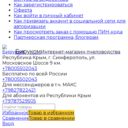
Как зарегистрироваться
Оферта
Как войти в личный кабинет
Как привязать аккаунт в социальной сети для
авторизации
Как просмотреть заказ с помощью ПИН-кода
Партнерская программа, блогерам
Бируком
Интернет-магазин пчеловодства
Республика Крым, г. Симферополь, ул.
Московское Шоссе 9 км.
+78005502043
Бесплатно по всей России
+78005502043
Для мессенджеров в т.ч. МАКС
+79827822421
Для абонентов из Республики Крым
+79787529505
Избранное
Товар в избранном
Сравнение
Товар в сравнении
Вход