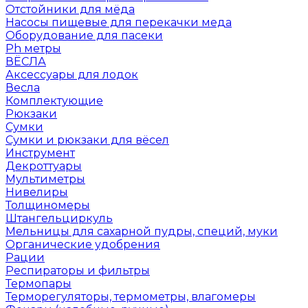
Отстойники для мёда
Насосы пищевые для перекачки меда
Оборудование для пасеки
Ph метры
ВЁСЛА
Аксессуары для лодок
Весла
Комплектующие
Рюкзаки
Сумки
Сумки и рюкзаки для вёсел
Инструмент
Декроттуары
Мультиметры
Нивелиры
Толщиномеры
Штангельциркуль
Мельницы для сахарной пудры, специй, муки
Органические удобрения
Рации
Респираторы и фильтры
Термопары
Терморегуляторы, термометры, влагомеры