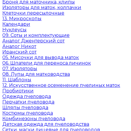
Броня для маточника, клипы
Изоляторы для маток, колпачки
Клеточки пересылочные
13. Микроскопы
Календари
Нуклеусы
09. Соты и комплектующие
Аналог Джентерский сот
Аналог Никот
Иранский сот
05. Мисочки для вывода маток
06. Шпатели для переноса личинок
07. Изоляторы
08. Лупы для матководства
11. Шаблоны
12. Искусственное осеменение пчелиных маток
Пробиотики
Одежда пчеловода
Перчатки пчеловода
Шляпы пчеловода
Костюмы пчеловода
Комбинезоны пчеловода
Детская одежда для пчеловодства
Сетки, маски лицевые для пчеловодов