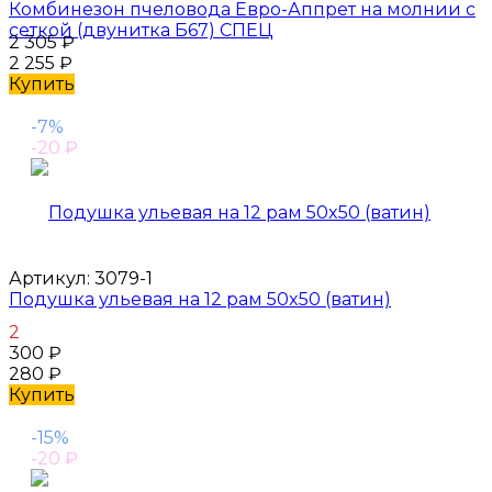
Комбинезон пчеловода Евро-Аппрет на молнии с
сеткой (двунитка Б67) СПЕЦ
2 305
₽
2 255
₽
Купить
-7%
-20
₽
Артикул:
3079-1
Подушка ульевая на 12 рам 50x50 (ватин)
2
300
₽
280
₽
Купить
-15%
-20
₽