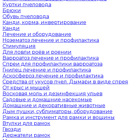
Куртки пчеловода
Брюки
Обувь пчеловода
Канди, корма, инвертирование
Канди
Лечение и оборудование
Нозематоз лечение и профилактика
Стимуляция
Для ловли роёв и роении
Варроатоз лечение и профилактика
Спреи для профилактики варроатоза
Гнилец лечение и профилактика
Аскосфероз лечение и профилактика
Средства от укусов пчел. Дымари в виде спрея
От крыс и мышей
Восковая моль и дезинфекция ульев
Садовые и домашние насекомые
Домашние и декоративные животные
Дым пушки, сублиматоры, оборудование
Рамка и инструмент для рамки и вощины
Втулки для рамок
Гвозди
Держатели рамок