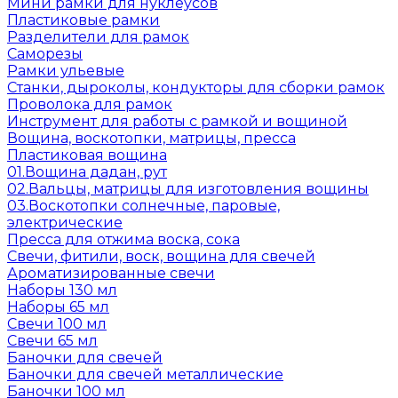
Мини рамки для нуклеусов
Пластиковые рамки
Разделители для рамок
Саморезы
Рамки ульевые
Станки, дыроколы, кондукторы для сборки рамок
Проволока для рамок
Инструмент для работы с рамкой и вощиной
Вощина, воскотопки, матрицы, пресса
Пластиковая вощина
01.Вощина дадан, рут
02.Вальцы, матрицы для изготовления вощины
03.Воскотопки солнечные, паровые,
электрические
Пресса для отжима воска, сока
Свечи, фитили, воск, вощина для свечей
Ароматизированные свечи
Наборы 130 мл
Наборы 65 мл
Свечи 100 мл
Свечи 65 мл
Баночки для свечей
Баночки для свечей металлические
Баночки 100 мл