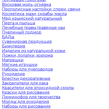
Восковая моль, огнёвка
Прополисные настойки, спреи, свечи
Косметика, мази, скрабы, масла
Мед крымский натуральный
Перга и пыльца
Лечебные травы,травяные чаи
Пчелиный подмор
БАДы
Сувенирная продукция
Бижутерия
Изделия из натуральной кожи
Ложки, лопатки, хохлома
Матрёшки
Мягкие игрушки
Наборы для пчеловодов
Рукоделие
Блестки декоративные
Закрепители для лака
Красители для эпоксидной смолы
Краски для рисования
Люминофор для творчества
Молды для рукоделия
Наборы для рисования