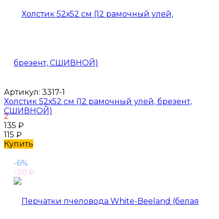
Артикул:
3317-1
Холстик 52х52 см (12 рамочный улей, брезент,
СШИВНОЙ)
2
135
₽
115
₽
Купить
-6%
-20
₽