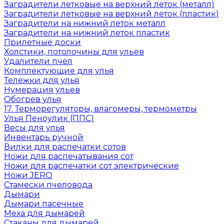
Заградители летковые на верхний леток (металл)
Заградители летковые на верхний леток (пластик)
Заградители на нижний леток металл
Заградители на нижний леток пластик
Прилетные доски
Холстики, потолочины для ульев
Удалители пчёл
Комплектующие для улья
Тележки для улья
Нумерация ульев
Обогрев улья
17. Терморегуляторы, влагомеры, термометры
Улья Пеноулик (ППС)
Весы для улья
Инвентарь ручной
Вилки для распечатки сотов
Ножи для распечатывания сот
Ножи для распечатки сот электрические
Ножи JERO
Стамески пчеловода
Дымари
Дымари пасечные
Меха для дымарей
Стаканы для дымарей