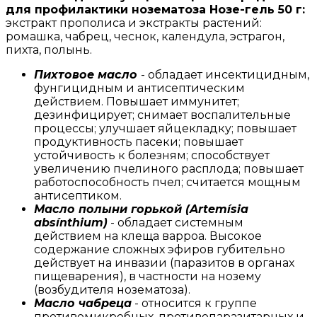
для профилактики нозематоза Нозе-гель 50 г:
экстракт прополиса и экстракты растений:
ромашка, чабрец, чеснок, календула, эстрагон,
пихта, полынь.
Пихтовое масло
- обладает инсектицидным,
фунгицидным и антисептическим
действием. Повышает иммунитет;
дезинфицирует; снимает воспалительные
процессы; улучшает яйцекладку; повышает
продуктивность пасеки; повышает
устойчивость к болезням; способствует
увеличению пчелиного расплода; повышает
работоспособность пчел; считается мощным
антисептиком.
Масло полыни горькой (Artemísia
absínthium)
- обладает системным
действием на клеща варроа. Высокое
содержание сложных эфиров губительно
действует на инвазии (паразитов в органах
пищеварения), в частности на нозему
(возбудителя нозематоза).
Масло чабреца
- относится к группе
противомикробных, противопаразитарных и