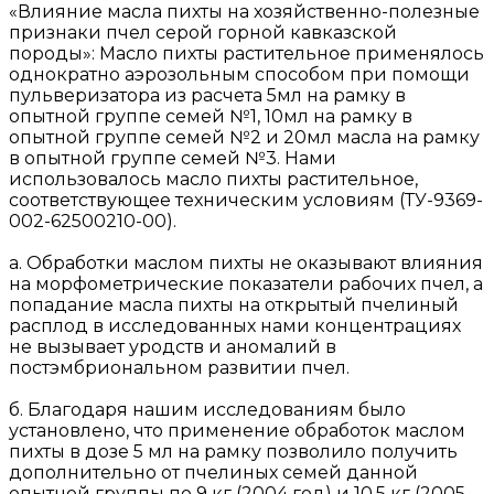
«Влияние масла пихты на хозяйственно-полезные
признаки пчел серой горной кавказской
породы»: Масло пихты растительное применялось
однократно аэрозольным способом при помощи
пульверизатора из расчета 5мл на рамку в
опытной группе семей №1, 10мл на рамку в
опытной группе семей №2 и 20мл масла на рамку
в опытной группе семей №3. Нами
использовалось масло пихты растительное,
соответствующее техническим условиям (ТУ-9369-
002-62500210-00).
а. Обработки маслом пихты не оказывают влияния
на морфометрические показатели рабочих пчел, а
попадание масла пихты на открытый пчелиный
расплод в исследованных нами концентрациях
не вызывает уродств и аномалий в
постэмбриональном развитии пчел.
б. Благодаря нашим исследованиям было
установлено, что применение обработок маслом
пихты в дозе 5 мл на рамку позволило получить
дополнительно от пчелиных семей данной
опытной группы по 9 кг (2004 год) и 10,5 кг (2005