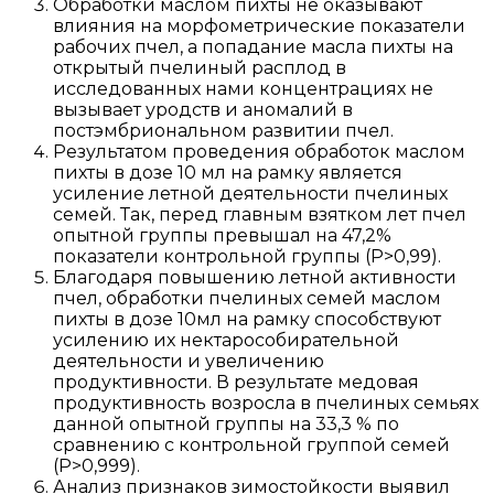
Обработки маслом пихты не оказывают
влияния на морфометрические показатели
рабочих пчел, а попадание масла пихты на
открытый пчелиный расплод в
исследованных нами концентрациях не
вызывает уродств и аномалий в
постэмбриональном развитии пчел.
Результатом проведения обработок маслом
пихты в дозе 10 мл на рамку является
усиление летной деятельности пчелиных
семей. Так, перед главным взятком лет пчел
опытной группы превышал на 47,2%
показатели контрольной группы (P>0,99).
Благодаря повышению летной активности
пчел, обработки пчелиных семей маслом
пихты в дозе 10мл на рамку способствуют
усилению их нектарособирательной
деятельности и увеличению
продуктивности. В результате медовая
продуктивность возросла в пчелиных семьях
данной опытной группы на 33,3 % по
сравнению с контрольной группой семей
(P>0,999).
Анализ признаков зимостойкости выявил