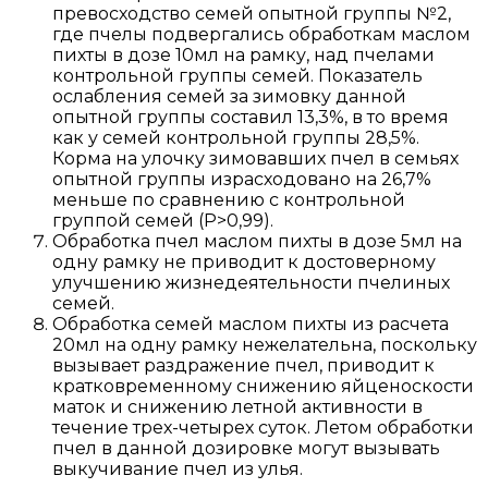
превосходство семей опытной группы №2,
где пчелы подвергались обработкам маслом
пихты в дозе 10мл на рамку, над пчелами
контрольной группы семей. Показатель
ослабления семей за зимовку данной
опытной группы составил 13,3%, в то время
как у семей контрольной группы 28,5%.
Корма на улочку зимовавших пчел в семьях
опытной группы израсходовано на 26,7%
меньше по сравнению с контрольной
группой семей (P>0,99).
Обработка пчел маслом пихты в дозе 5мл на
одну рамку не приводит к достоверному
улучшению жизнедеятельности пчелиных
семей.
Обработка семей маслом пихты из расчета
20мл на одну рамку нежелательна, поскольку
вызывает раздражение пчел, приводит к
кратковременному снижению яйценоскости
маток и снижению летной активности в
течение трех-четырех суток. Летом обработки
пчел в данной дозировке могут вызывать
выкучивание пчел из улья.