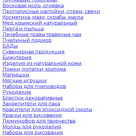
Восковая моль, огнёвка
Прополисные настойки, спреи, свечи
Косметика, мази, скрабы, масла
Мед крымский натуральный
Перга и пыльца
Лечебные травы,травяные чаи
Пчелиный подмор
БАДы
Сувенирная продукция
Бижутерия
Изделия из натуральной кожи
Ложки, лопатки, хохлома
Матрёшки
Мягкие игрушки
Наборы для пчеловодов
Рукоделие
Блестки декоративные
Закрепители для лака
Красители для эпоксидной смолы
Краски для рисования
Люминофор для творчества
Молды для рукоделия
Наборы для рисования