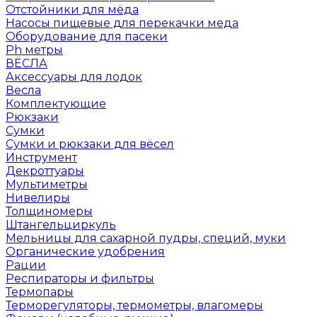
Отстойники для мёда
Насосы пищевые для перекачки меда
Оборудование для пасеки
Ph метры
ВЁСЛА
Аксессуары для лодок
Весла
Комплектующие
Рюкзаки
Сумки
Сумки и рюкзаки для вёсел
Инструмент
Декроттуары
Мультиметры
Нивелиры
Толщиномеры
Штангельциркуль
Мельницы для сахарной пудры, специй, муки
Органические удобрения
Рации
Респираторы и фильтры
Термопары
Терморегуляторы, термометры, влагомеры