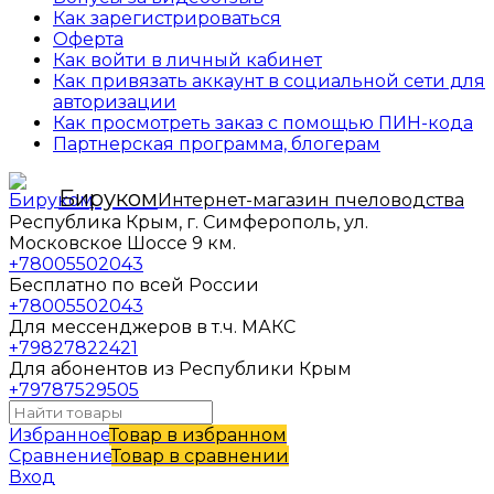
Как зарегистрироваться
Оферта
Как войти в личный кабинет
Как привязать аккаунт в социальной сети для
авторизации
Как просмотреть заказ с помощью ПИН-кода
Партнерская программа, блогерам
Бируком
Интернет-магазин пчеловодства
Республика Крым, г. Симферополь, ул.
Московское Шоссе 9 км.
+78005502043
Бесплатно по всей России
+78005502043
Для мессенджеров в т.ч. МАКС
+79827822421
Для абонентов из Республики Крым
+79787529505
Избранное
Товар в избранном
Сравнение
Товар в сравнении
Вход