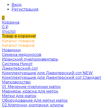
Вход
Регистрация
0
Корзина
0
₽
(пусто)
Товар в корзине!
Каталог товаров
Каталог товаров
Новинки
Семена медоносов
Иранский пчелоинвентарь
Система Никот
Джентерский сот
Комплектующие для Джентерский сот NEW
Комплектующие для Джентерский сот Стандарт
Матководство
01. Мечение пчелиных маток
Маркеры, краска для меток
Метки для маток
Оборудование для метки маток
02.Клеточки, колпачки, клипы