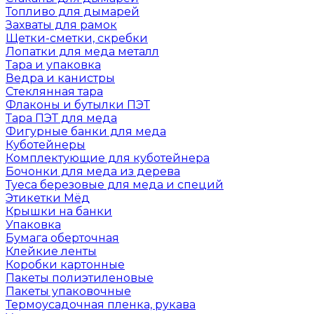
Топливо для дымарей
Захваты для рамок
Щетки-сметки, скребки
Лопатки для меда металл
Тара и упаковка
Ведра и канистры
Стеклянная тара
Флаконы и бутылки ПЭТ
Тара ПЭТ для меда
Фигурные банки для меда
Куботейнеры
Комплектующие для куботейнера
Бочонки для меда из дерева
Туеса березовые для меда и специй
Этикетки Мёд
Крышки на банки
Упаковка
Бумага оберточная
Клейкие ленты
Коробки картонные
Пакеты полиэтиленовые
Пакеты упаковочные
Термоусадочная пленка, рукава