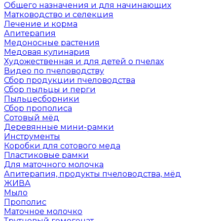
Общего назначения и для начинающих
Матководство и селекция
Лечение и корма
Апитерапия
Медоносные растения
Медовая кулинария
Художественная и для детей о пчелах
Видео по пчеловодству
Сбор продукции пчеловодства
Сбор пыльцы и перги
Пыльцесборники
Сбор прополиса
Сотовый мёд
Деревянные мини-рамки
Инструменты
Коробки для сотового меда
Пластиковые рамки
Для маточного молочка
Апитерапия, продукты пчеловодства, мёд
ЖИВА
Мыло
Прополис
Маточное молочко
Трутневый гомогенат