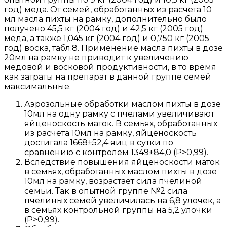
год) меда. От семей, обработанных из расчета 10
мл масла пихты на рамку, дополнительно было
получено 45,5 кг (2004 год) и 42,5 кг (2005 год)
меда, а также 1,045 кг (2004 год) и 0,750 кг (2005
год) воска, табл.8. Применение масла пихты в дозе
20мл на рамку не приводит к увеличению
медовой и восковой продуктивности, в то время
как затраты на препарат в данной группе семей
максимальные.
Аэрозольные обработки маслом пихты в дозе
10мл на одну рамку с пчелами увеличивают
яйценоскость маток. В семьях, обработанных
из расчета 10мл на рамку, яйценоскость
достигала 1668±52,4 яиц в сутки по
сравнению с контролем 1349±84,0 (P>0,99).
Вследствие повышения яйценоскости маток
в семьях, обработанных маслом пихты в дозе
10мл на рамку, возрастает сила пчелиной
семьи. Так в опытной группе №2 сила
пчелиных семей увеличилась на 6,8 улочек, а
в семьях контрольной группы на 5,2 улочки
(P>0,99).