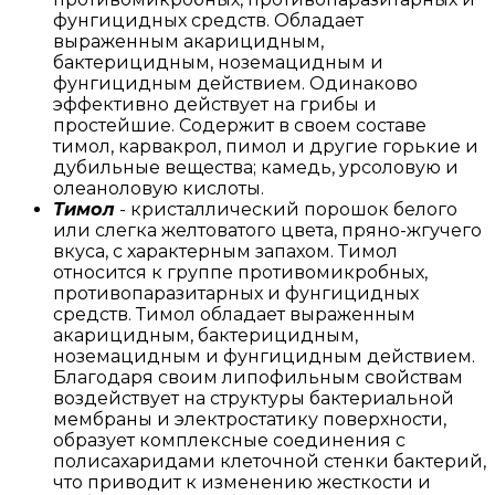
фунгицидных средств. Обладает
выраженным акарицидным,
бактерицидным, ноземацидным и
фунгицидным действием. Одинаково
эффективно действует на грибы и
простейшие. Содержит в своем составе
тимол, карвакрол, пимол и другие горькие и
дубильные вещества; камедь, урсоловую и
олеаноловую кислоты.
Тимол
- кристаллический порошок белого
или слегка желтоватого цвета, пряно-жгучего
вкуса, с характерным запахом. Тимол
относится к группе противомикробных,
противопаразитарных и фунгицидных
средств. Тимол обладает выраженным
акарицидным, бактерицидным,
ноземацидным и фунгицидным действием.
Благодаря своим липофильным свойствам
воздействует на структуры бактериальной
мембраны и электростатику поверхности,
образует комплексные соединения с
полисахаридами клеточной стенки бактерий,
что приводит к изменению жесткости и