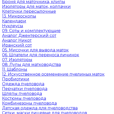
Броня для маточника, клипы
Изоляторы для маток, колпачки
Клеточки пересылочные
13. Микроскопы
Календари
Нуклеусы
09. Соты и комплектующие
Аналог Джентерский сот
Аналог Никот
Иранский сот
05. Мисочки для вывода маток
06. Шпатели для переноса личинок
07. Изоляторы
08. Лупы для матководства
11. Шаблоны
12. Искусственное осеменение пчелиных маток
Пробиотики
Одежда пчеловода
Перчатки пчеловода
Шляпы пчеловода
Костюмы пчеловода
Комбинезоны пчеловода
Детская одежда для пчеловодства
Сетки, маски лицевые для пчеловодов