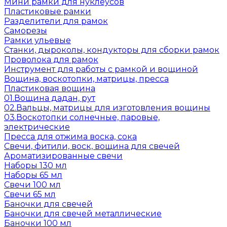
Мини рамки для нуклеусов
Пластиковые рамки
Разделители для рамок
Саморезы
Рамки ульевые
Станки, дыроколы, кондукторы для сборки рамок
Проволока для рамок
Инструмент для работы с рамкой и вощиной
Вощина, воскотопки, матрицы, пресса
Пластиковая вощина
01.Вощина дадан, рут
02.Вальцы, матрицы для изготовления вощины
03.Воскотопки солнечные, паровые,
электрические
Пресса для отжима воска, сока
Свечи, фитили, воск, вощина для свечей
Ароматизированные свечи
Наборы 130 мл
Наборы 65 мл
Свечи 100 мл
Свечи 65 мл
Баночки для свечей
Баночки для свечей металлические
Баночки 100 мл