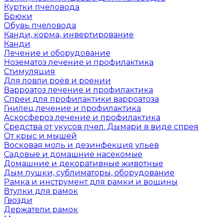
Куртки пчеловода
Брюки
Обувь пчеловода
Канди, корма, инвертирование
Канди
Лечение и оборудование
Нозематоз лечение и профилактика
Стимуляция
Для ловли роёв и роении
Варроатоз лечение и профилактика
Спреи для профилактики варроатоза
Гнилец лечение и профилактика
Аскосфероз лечение и профилактика
Средства от укусов пчел. Дымари в виде спрея
От крыс и мышей
Восковая моль и дезинфекция ульев
Садовые и домашние насекомые
Домашние и декоративные животные
Дым пушки, сублиматоры, оборудование
Рамка и инструмент для рамки и вощины
Втулки для рамок
Гвозди
Держатели рамок