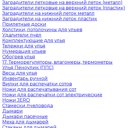
Заградители летковые на верхний леток (металл)
Заградители летковые на верхний леток (пластик)
Заградители на нижний леток металл
Заградители на нижний леток пластик
Прилетные доски
Холстики, потолочины для ульев
Удалители пчёл
Комплектующие для улья
Тележки для улья
Нумерация ульев
Обогрев улья
17. Терморегуляторы, влагомеры, термометры
Улья Пеноулик (ППС)
Весы для улья
Инвентарь ручной
Вилки для распечатки сотов
Ножи для распечатывания сот
Ножи для распечатки сот электрические
Ножи JERO
Стамески пчеловода
Дымари
Дымари пасечные
Меха для дымарей
Стаканы для дымарей