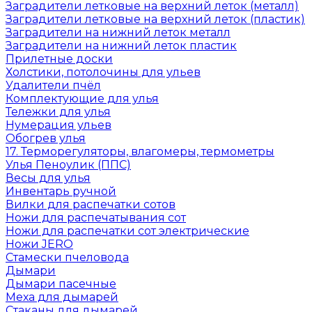
Заградители летковые на верхний леток (металл)
Заградители летковые на верхний леток (пластик)
Заградители на нижний леток металл
Заградители на нижний леток пластик
Прилетные доски
Холстики, потолочины для ульев
Удалители пчёл
Комплектующие для улья
Тележки для улья
Нумерация ульев
Обогрев улья
17. Терморегуляторы, влагомеры, термометры
Улья Пеноулик (ППС)
Весы для улья
Инвентарь ручной
Вилки для распечатки сотов
Ножи для распечатывания сот
Ножи для распечатки сот электрические
Ножи JERO
Стамески пчеловода
Дымари
Дымари пасечные
Меха для дымарей
Стаканы для дымарей