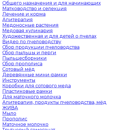
Общего назначения и для начинающих
Матководство и селекция
Лечение и корма
Апитерапия
Медоносные растения
Медовая кулинария
Художественная и для детей о пчелах
Видео по пчеловодству
Сбор продукции пчеловодства
Сбор пыльцы и перги
Пыльцесборники
Сбор прополиса
Сотовый мёд
Деревянные мини-рамки
Инструменты
Коробки для сотового меда
Пластиковые рамки
Для маточного молочка
Апитерапия, продукты пчеловодства, мёд
ЖИВА
Мыло
Прополис
Маточное молочко
Трутневый гомогенат