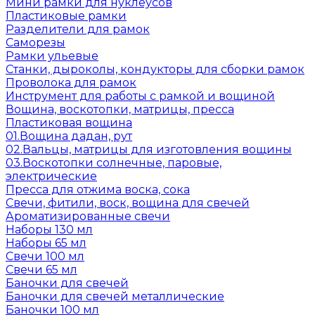
Мини рамки для нуклеусов
Пластиковые рамки
Разделители для рамок
Саморезы
Рамки ульевые
Станки, дыроколы, кондукторы для сборки рамок
Проволока для рамок
Инструмент для работы с рамкой и вощиной
Вощина, воскотопки, матрицы, пресса
Пластиковая вощина
01.Вощина дадан, рут
02.Вальцы, матрицы для изготовления вощины
03.Воскотопки солнечные, паровые,
электрические
Пресса для отжима воска, сока
Свечи, фитили, воск, вощина для свечей
Ароматизированные свечи
Наборы 130 мл
Наборы 65 мл
Свечи 100 мл
Свечи 65 мл
Баночки для свечей
Баночки для свечей металлические
Баночки 100 мл