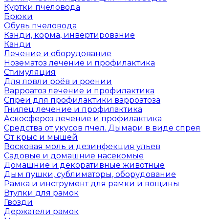
Куртки пчеловода
Брюки
Обувь пчеловода
Канди, корма, инвертирование
Канди
Лечение и оборудование
Нозематоз лечение и профилактика
Стимуляция
Для ловли роёв и роении
Варроатоз лечение и профилактика
Спреи для профилактики варроатоза
Гнилец лечение и профилактика
Аскосфероз лечение и профилактика
Средства от укусов пчел. Дымари в виде спрея
От крыс и мышей
Восковая моль и дезинфекция ульев
Садовые и домашние насекомые
Домашние и декоративные животные
Дым пушки, сублиматоры, оборудование
Рамка и инструмент для рамки и вощины
Втулки для рамок
Гвозди
Держатели рамок