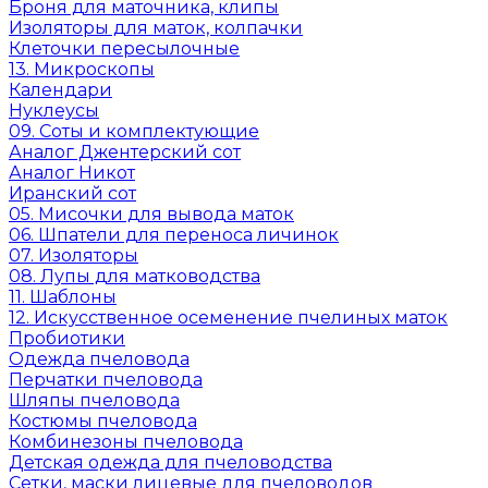
Броня для маточника, клипы
Изоляторы для маток, колпачки
Клеточки пересылочные
13. Микроскопы
Календари
Нуклеусы
09. Соты и комплектующие
Аналог Джентерский сот
Аналог Никот
Иранский сот
05. Мисочки для вывода маток
06. Шпатели для переноса личинок
07. Изоляторы
08. Лупы для матководства
11. Шаблоны
12. Искусственное осеменение пчелиных маток
Пробиотики
Одежда пчеловода
Перчатки пчеловода
Шляпы пчеловода
Костюмы пчеловода
Комбинезоны пчеловода
Детская одежда для пчеловодства
Сетки, маски лицевые для пчеловодов