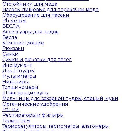
Отстойники для мёда
Насосы пищевые для перекачки меда
Оборудование для пасеки
Ph метры
ВЁСЛА
Аксессуары для лодок
Весла
Комплектующие
Рюкзаки
Сумки
Сумки и рюкзаки для вёсел
Инструмент
Декроттуары
Мультиметры
Нивелиры
Толщиномеры
Штангельциркуль
Мельницы для сахарной пудры, специй, муки
Органические удобрения
Рации
Респираторы и фильтры
Термопары
Терморегуляторы, термометры, влагомеры