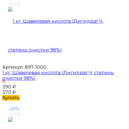
-20
₽
Артикул:
897-1000
1 кг. Щавелевая кислота (Дигидрат Ч, степень
очистки 98%)
8
390
₽
370
₽
Купить
-49%
-20
₽