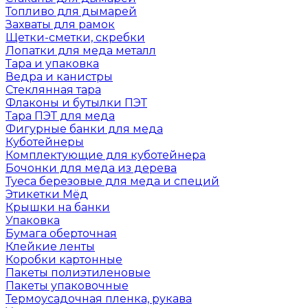
Топливо для дымарей
Захваты для рамок
Щетки-сметки, скребки
Лопатки для меда металл
Тара и упаковка
Ведра и канистры
Стеклянная тара
Флаконы и бутылки ПЭТ
Тара ПЭТ для меда
Фигурные банки для меда
Куботейнеры
Комплектующие для куботейнера
Бочонки для меда из дерева
Туеса березовые для меда и специй
Этикетки Мёд
Крышки на банки
Упаковка
Бумага оберточная
Клейкие ленты
Коробки картонные
Пакеты полиэтиленовые
Пакеты упаковочные
Термоусадочная пленка, рукава