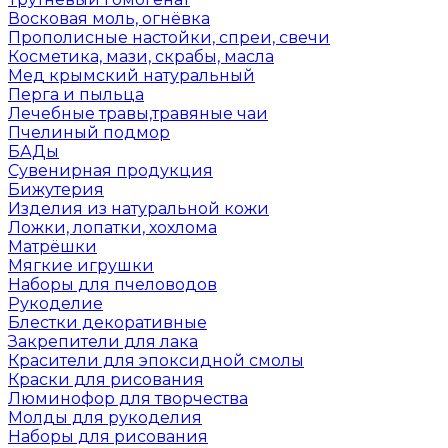
Восковая моль, огнёвка
Прополисные настойки, спреи, свечи
Косметика, мази, скрабы, масла
Мед крымский натуральный
Перга и пыльца
Лечебные травы,травяные чаи
Пчелиный подмор
БАДы
Сувенирная продукция
Бижутерия
Изделия из натуральной кожи
Ложки, лопатки, хохлома
Матрёшки
Мягкие игрушки
Наборы для пчеловодов
Рукоделие
Блестки декоративные
Закрепители для лака
Красители для эпоксидной смолы
Краски для рисования
Люминофор для творчества
Молды для рукоделия
Наборы для рисования