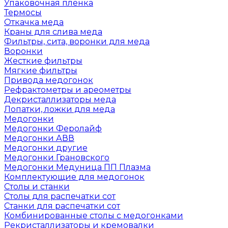
Упаковочная пленка
Термосы
Откачка меда
Краны для слива меда
Фильтры, сита, воронки для меда
Воронки
Жесткие фильтры
Мягкие фильтры
Привода медогонок
Рефрактометры и ареометры
Декристаллизаторы меда
Лопатки, ложки для меда
Медогонки
Медогонки Феролайф
Медогонки АВВ
Медогонки другие
Медогонки Грановского
Медогонки Медуница ПП Плазма
Комплектующие для медогонок
Столы и станки
Столы для распечатки сот
Станки для распечатки сот
Комбинированные столы с медогонками
Рекристаллизаторы и кремовалки