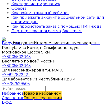
Как зарегистрироваться
Оферта
Как войти в личный кабинет
Как привязать аккаунт в социальной сети для
авторизации
Как просмотреть заказ с помощью ПИН-кода
Партнерская программа, блогерам
Бируком
Интернет-магазин пчеловодства
Республика Крым, г. Симферополь, ул.
Московское Шоссе 9 км.
+78005502043
Бесплатно по всей России
+78005502043
Для мессенджеров в т.ч. МАКС
+79827822421
Для абонентов из Республики Крым
+79787529505
Избранное
Товар в избранном
Сравнение
Товар в сравнении
Вход