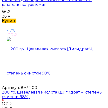
шпатель полуавтомат
1
56
₽
36
₽
Купить
-17%
-20
₽
Артикул:
897-200
200 гр. Щавелевая кислота (Дигидрат Ч, степень
очистки 98%)
8
120
₽