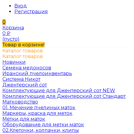
Вход
Регистрация
0
Корзина
0
₽
(пусто)
Товар в корзине!
Каталог товаров
Каталог товаров
Новинки
Семена медоносов
Иранский пчелоинвентарь
Система Никот
Джентерский сот
Комплектующие для Джентерский сот NEW
Комплектующие для Джентерский сот Стандарт
Матководство
01. Мечение пчелиных маток
Маркеры, краска для меток
Метки для маток
Оборудование для метки маток
02.Клеточки, колпачки, клипы