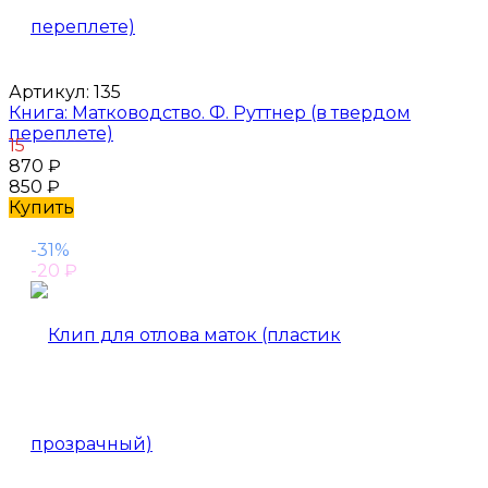
Артикул:
135
Книга: Матководство. Ф. Руттнер (в твердом
переплете)
15
870
₽
850
₽
Купить
-31%
-20
₽