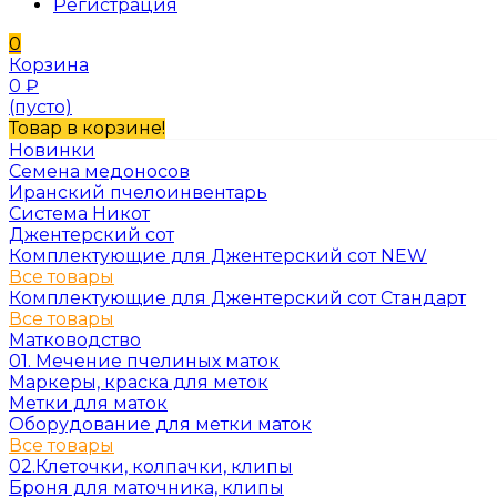
Регистрация
0
Корзина
0
₽
(пусто)
Товар в корзине!
Новинки
Семена медоносов
Иранский пчелоинвентарь
Система Никот
Джентерский сот
Комплектующие для Джентерский сот NEW
Все товары
Комплектующие для Джентерский сот Стандарт
Все товары
Матководство
01. Мечение пчелиных маток
Маркеры, краска для меток
Метки для маток
Оборудование для метки маток
Все товары
02.Клеточки, колпачки, клипы
Броня для маточника, клипы