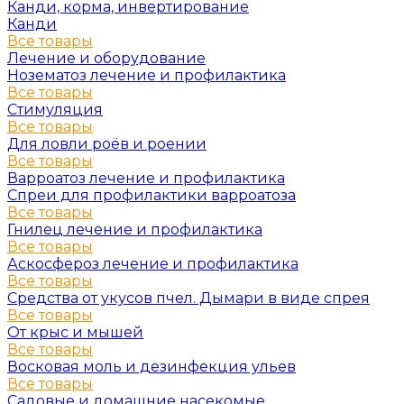
Канди, корма, инвертирование
Канди
Все товары
Лечение и оборудование
Нозематоз лечение и профилактика
Все товары
Стимуляция
Все товары
Для ловли роёв и роении
Все товары
Варроатоз лечение и профилактика
Спреи для профилактики варроатоза
Все товары
Гнилец лечение и профилактика
Все товары
Аскосфероз лечение и профилактика
Все товары
Средства от укусов пчел. Дымари в виде спрея
Все товары
От крыс и мышей
Все товары
Восковая моль и дезинфекция ульев
Все товары
Садовые и домашние насекомые