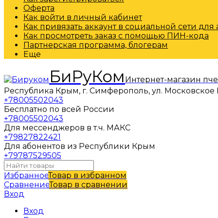
Оферта
Как войти в личный кабинет
Как привязать аккаунт в социальной сети для
Как просмотреть заказ с помощью ПИН-кода
Партнерская программа, блогерам
Еще
БиРуКом
Интернет-магазин пч
Республика Крым, г. Симферополь, ул. Московское 
+78005502043
Бесплатно по всей России
+78005502043
Для мессенджеров в т.ч. МАКС
+79827822421
Для абонентов из Республики Крым
+79787529505
Избранное
Товар в избранном
Сравнение
Товар в сравнении
Вход
Вход