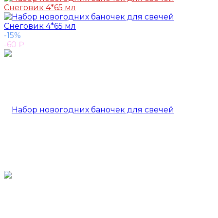
-15%
-60
₽