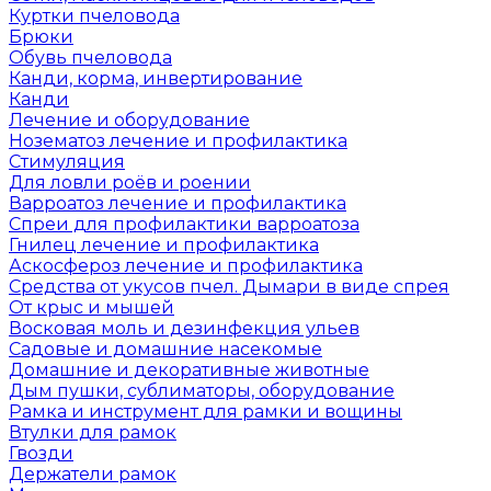
Куртки пчеловода
Брюки
Обувь пчеловода
Канди, корма, инвертирование
Канди
Лечение и оборудование
Нозематоз лечение и профилактика
Стимуляция
Для ловли роёв и роении
Варроатоз лечение и профилактика
Спреи для профилактики варроатоза
Гнилец лечение и профилактика
Аскосфероз лечение и профилактика
Средства от укусов пчел. Дымари в виде спрея
От крыс и мышей
Восковая моль и дезинфекция ульев
Садовые и домашние насекомые
Домашние и декоративные животные
Дым пушки, сублиматоры, оборудование
Рамка и инструмент для рамки и вощины
Втулки для рамок
Гвозди
Держатели рамок