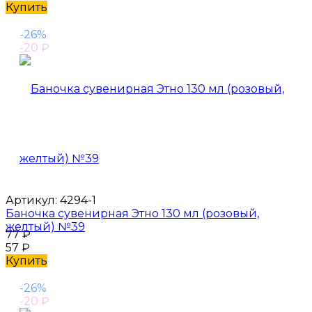
Купить
-26%
-20
₽
Артикул:
4294-1
Баночка сувенирная Этно 130 мл (розовый,
желтый) №39
77
₽
57
₽
Купить
-26%
-20
₽