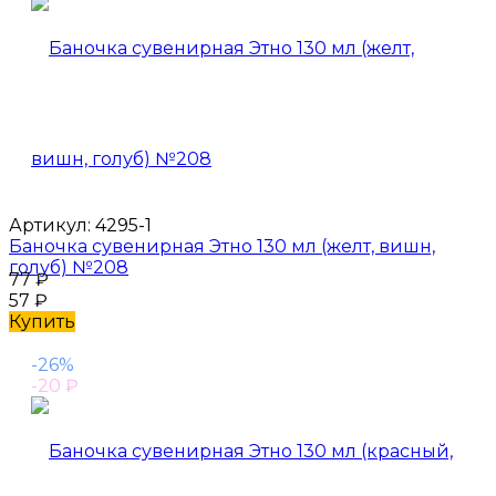
Артикул:
4295-1
Баночка сувенирная Этно 130 мл (желт, вишн,
голуб) №208
77
₽
57
₽
Купить
-26%
-20
₽