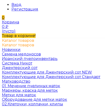
Вход
Регистрация
0
Корзина
0
₽
(пусто)
Товар в корзине!
Каталог товаров
Каталог товаров
Новинки
Семена медоносов
Иранский пчелоинвентарь
Система Никот
Джентерский сот
Комплектующие для Джентерский сот NEW
Комплектующие для Джентерский сот Стандарт
Матководство
01. Мечение пчелиных маток
Маркеры, краска для меток
Метки для маток
Оборудование для метки маток
02.Клеточки, колпачки, клипы