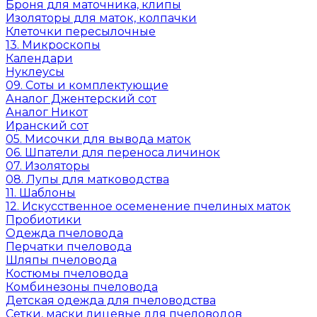
Броня для маточника, клипы
Изоляторы для маток, колпачки
Клеточки пересылочные
13. Микроскопы
Календари
Нуклеусы
09. Соты и комплектующие
Аналог Джентерский сот
Аналог Никот
Иранский сот
05. Мисочки для вывода маток
06. Шпатели для переноса личинок
07. Изоляторы
08. Лупы для матководства
11. Шаблоны
12. Искусственное осеменение пчелиных маток
Пробиотики
Одежда пчеловода
Перчатки пчеловода
Шляпы пчеловода
Костюмы пчеловода
Комбинезоны пчеловода
Детская одежда для пчеловодства
Сетки, маски лицевые для пчеловодов