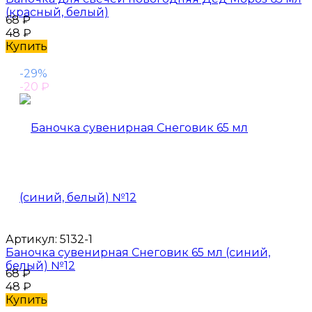
(красный, белый)
68
₽
48
₽
Купить
-29%
-20
₽
Артикул:
5132-1
Баночка сувенирная Снеговик 65 мл (синий,
белый) №12
68
₽
48
₽
Купить