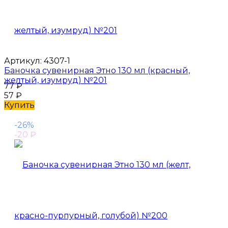
Артикул:
4307-1
Баночка сувенирная Этно 130 мл (красный,
желтый, изумруд) №201
77
₽
57
₽
Купить
-26%
-20
₽