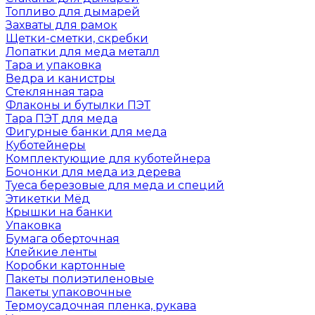
Топливо для дымарей
Захваты для рамок
Щетки-сметки, скребки
Лопатки для меда металл
Тара и упаковка
Ведра и канистры
Стеклянная тара
Флаконы и бутылки ПЭТ
Тара ПЭТ для меда
Фигурные банки для меда
Куботейнеры
Комплектующие для куботейнера
Бочонки для меда из дерева
Туеса березовые для меда и специй
Этикетки Мёд
Крышки на банки
Упаковка
Бумага оберточная
Клейкие ленты
Коробки картонные
Пакеты полиэтиленовые
Пакеты упаковочные
Термоусадочная пленка, рукава