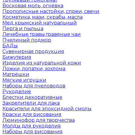
Восковая моль, огнёвка
Прополисные настойки, спреи, свечи
Косметика, мази, скрабы, масла
Мед крымский натуральный
Перга и пыльца
Лечебные травы,травяные чаи
Пчелиный подмор
БАДы
Сувенирная продукция
Бижутерия
Изделия из натуральной кожи
Ложки, лопатки, хохлома
Матрёшки
Мягкие игрушки
Наборы для пчеловодов
Рукоделие
Блестки декоративные
Закрепители для лака
Красители для эпоксидной смолы
Краски для рисования
Люминофор для творчества
Молды для рукоделия
Наборы для рисования