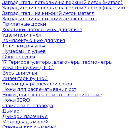
Заградители летковые на верхний леток (металл)
Заградители летковые на верхний леток (пластик)
Заградители на нижний леток металл
Заградители на нижний леток пластик
Прилетные доски
Холстики, потолочины для ульев
Удалители пчёл
Комплектующие для улья
Тележки для улья
Нумерация ульев
Обогрев улья
17. Терморегуляторы, влагомеры, термометры
Улья Пеноулик (ППС)
Весы для улья
Инвентарь ручной
Вилки для распечатки сотов
Ножи для распечатывания сот
Ножи для распечатки сот электрические
Ножи JERO
Стамески пчеловода
Дымари
Дымари пасечные
Меха для дымарей
Стаканы для дымарей