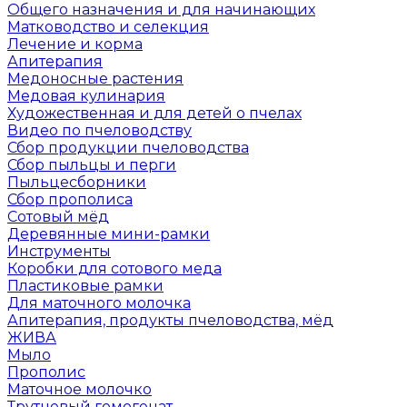
Общего назначения и для начинающих
Матководство и селекция
Лечение и корма
Апитерапия
Медоносные растения
Медовая кулинария
Художественная и для детей о пчелах
Видео по пчеловодству
Сбор продукции пчеловодства
Сбор пыльцы и перги
Пыльцесборники
Сбор прополиса
Сотовый мёд
Деревянные мини-рамки
Инструменты
Коробки для сотового меда
Пластиковые рамки
Для маточного молочка
Апитерапия, продукты пчеловодства, мёд
ЖИВА
Мыло
Прополис
Маточное молочко
Трутневый гомогенат