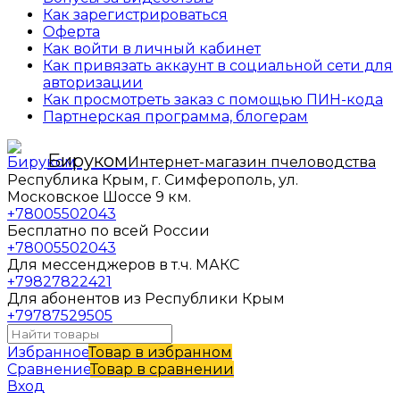
Как зарегистрироваться
Оферта
Как войти в личный кабинет
Как привязать аккаунт в социальной сети для
авторизации
Как просмотреть заказ с помощью ПИН-кода
Партнерская программа, блогерам
Бируком
Интернет-магазин пчеловодства
Республика Крым, г. Симферополь, ул.
Московское Шоссе 9 км.
+78005502043
Бесплатно по всей России
+78005502043
Для мессенджеров в т.ч. МАКС
+79827822421
Для абонентов из Республики Крым
+79787529505
Избранное
Товар в избранном
Сравнение
Товар в сравнении
Вход