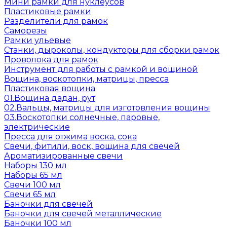
Мини рамки для нуклеусов
Пластиковые рамки
Разделители для рамок
Саморезы
Рамки ульевые
Станки, дыроколы, кондукторы для сборки рамок
Проволока для рамок
Инструмент для работы с рамкой и вощиной
Вощина, воскотопки, матрицы, пресса
Пластиковая вощина
01.Вощина дадан, рут
02.Вальцы, матрицы для изготовления вощины
03.Воскотопки солнечные, паровые,
электрические
Пресса для отжима воска, сока
Свечи, фитили, воск, вощина для свечей
Ароматизированные свечи
Наборы 130 мл
Наборы 65 мл
Свечи 100 мл
Свечи 65 мл
Баночки для свечей
Баночки для свечей металлические
Баночки 100 мл