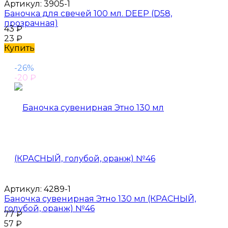
Артикул:
3905-1
Баночка для свечей 100 мл. DEEP (D58,
прозрачная)
43
₽
23
₽
Купить
-26%
-20
₽
Артикул:
4289-1
Баночка сувенирная Этно 130 мл (КРАСНЫЙ,
голубой, оранж) №46
77
₽
57
₽