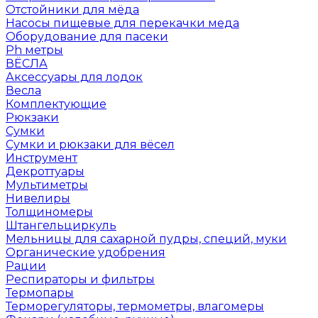
Отстойники для мёда
Насосы пищевые для перекачки меда
Оборудование для пасеки
Ph метры
ВЁСЛА
Аксессуары для лодок
Весла
Комплектующие
Рюкзаки
Сумки
Сумки и рюкзаки для вёсел
Инструмент
Декроттуары
Мультиметры
Нивелиры
Толщиномеры
Штангельциркуль
Мельницы для сахарной пудры, специй, муки
Органические удобрения
Рации
Респираторы и фильтры
Термопары
Терморегуляторы, термометры, влагомеры