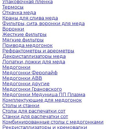
Упаковочная пленка
Термосы
Откачка меда
Краны для слива меда
Фильтры, сита, воронки для меда
Воронки
Жесткие фильтры
Мягкие фильтры
Привода медогонок
Рефрактометры и ареометры
Декристаллизаторы меда
Лопатки, ложки для меда
Медогонки
Медогонки Феролайф
Медогонки АВВ
Медогонки другие
Медогонки Грановского
Медогонки Медуница ПП Плазма
Комплектующие для медогонок
Столы и станки
Столы для распечатки сот
Станки для распечатки сот
Комбинированные столы с медогонками
Рекристаллизаторы и кремовалки