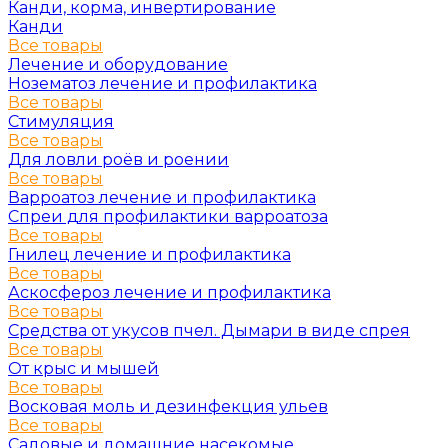
Канди, корма, инвертирование
Канди
Все товары
Лечение и оборудование
Нозематоз лечение и профилактика
Все товары
Стимуляция
Все товары
Для ловли роёв и роении
Все товары
Варроатоз лечение и профилактика
Спреи для профилактики варроатоза
Все товары
Гнилец лечение и профилактика
Все товары
Аскосфероз лечение и профилактика
Все товары
Средства от укусов пчел. Дымари в виде спрея
Все товары
От крыс и мышей
Все товары
Восковая моль и дезинфекция ульев
Все товары
Садовые и домашние насекомые