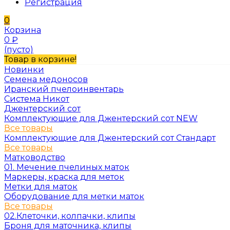
Регистрация
0
Корзина
0
₽
(пусто)
Товар в корзине!
Новинки
Семена медоносов
Иранский пчелоинвентарь
Система Никот
Джентерский сот
Комплектующие для Джентерский сот NEW
Все товары
Комплектующие для Джентерский сот Стандарт
Все товары
Матководство
01. Мечение пчелиных маток
Маркеры, краска для меток
Метки для маток
Оборудование для метки маток
Все товары
02.Клеточки, колпачки, клипы
Броня для маточника, клипы