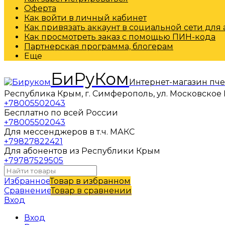
Оферта
Как войти в личный кабинет
Как привязать аккаунт в социальной сети для
Как просмотреть заказ с помощью ПИН-кода
Партнерская программа, блогерам
Еще
БиРуКом
Интернет-магазин пч
Республика Крым, г. Симферополь, ул. Московское 
+78005502043
Бесплатно по всей России
+78005502043
Для мессенджеров в т.ч. МАКС
+79827822421
Для абонентов из Республики Крым
+79787529505
Избранное
Товар в избранном
Сравнение
Товар в сравнении
Вход
Вход