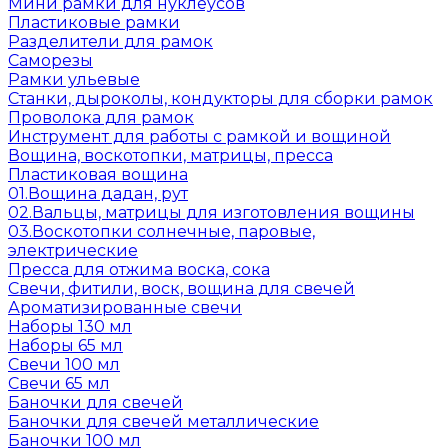
Мини рамки для нуклеусов
Пластиковые рамки
Разделители для рамок
Саморезы
Рамки ульевые
Станки, дыроколы, кондукторы для сборки рамок
Проволока для рамок
Инструмент для работы с рамкой и вощиной
Вощина, воскотопки, матрицы, пресса
Пластиковая вощина
01.Вощина дадан, рут
02.Вальцы, матрицы для изготовления вощины
03.Воскотопки солнечные, паровые,
электрические
Пресса для отжима воска, сока
Свечи, фитили, воск, вощина для свечей
Ароматизированные свечи
Наборы 130 мл
Наборы 65 мл
Свечи 100 мл
Свечи 65 мл
Баночки для свечей
Баночки для свечей металлические
Баночки 100 мл