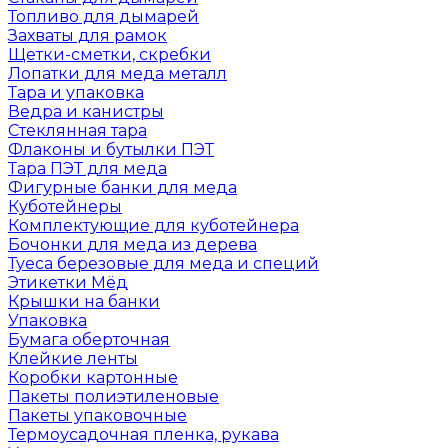
Топливо для дымарей
Захваты для рамок
Щетки-сметки, скребки
Лопатки для меда металл
Тара и упаковка
Ведра и канистры
Стеклянная тара
Флаконы и бутылки ПЭТ
Тара ПЭТ для меда
Фигурные банки для меда
Куботейнеры
Комплектующие для куботейнера
Бочонки для меда из дерева
Туеса березовые для меда и специй
Этикетки Мёд
Крышки на банки
Упаковка
Бумага оберточная
Клейкие ленты
Коробки картонные
Пакеты полиэтиленовые
Пакеты упаковочные
Термоусадочная пленка, рукава