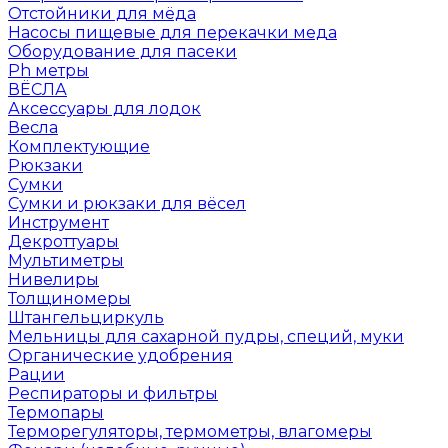
Отстойники для мёда
Насосы пищевые для перекачки меда
Оборудование для пасеки
Ph метры
ВЁСЛА
Аксессуары для лодок
Весла
Комплектующие
Рюкзаки
Сумки
Сумки и рюкзаки для вёсел
Инструмент
Декроттуары
Мультиметры
Нивелиры
Толщиномеры
Штангельциркуль
Мельницы для сахарной пудры, специй, муки
Органические удобрения
Рации
Респираторы и фильтры
Термопары
Терморегуляторы, термометры, влагомеры