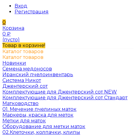
Вход
Регистрация
0
Корзина
0
₽
(пусто)
Товар в корзине!
Каталог товаров
Каталог товаров
Новинки
Семена медоносов
Иранский пчелоинвентарь
Система Никот
Джентерский сот
Комплектующие для Джентерский сот NEW
Комплектующие для Джентерский сот Стандарт
Матководство
01. Мечение пчелиных маток
Маркеры, краска для меток
Метки для маток
Оборудование для метки маток
02.Клеточки, колпачки, клипы