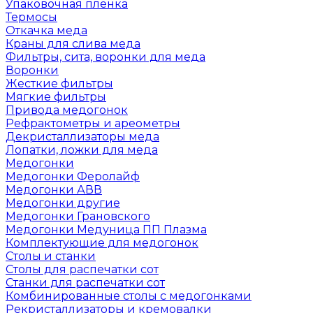
Упаковочная пленка
Термосы
Откачка меда
Краны для слива меда
Фильтры, сита, воронки для меда
Воронки
Жесткие фильтры
Мягкие фильтры
Привода медогонок
Рефрактометры и ареометры
Декристаллизаторы меда
Лопатки, ложки для меда
Медогонки
Медогонки Феролайф
Медогонки АВВ
Медогонки другие
Медогонки Грановского
Медогонки Медуница ПП Плазма
Комплектующие для медогонок
Столы и станки
Столы для распечатки сот
Станки для распечатки сот
Комбинированные столы с медогонками
Рекристаллизаторы и кремовалки