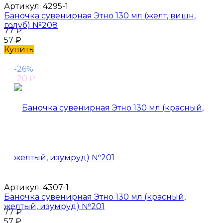
Артикул:
4295-1
Баночка сувенирная Этно 130 мл (желт, вишн,
голуб) №208
77
₽
57
₽
Купить
-26%
-20
₽
Артикул:
4307-1
Баночка сувенирная Этно 130 мл (красный,
желтый, изумруд) №201
77
₽
57
₽