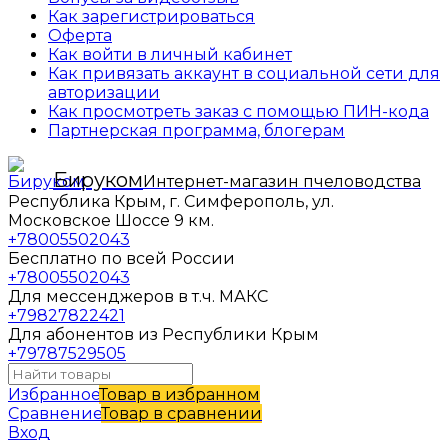
Как зарегистрироваться
Оферта
Как войти в личный кабинет
Как привязать аккаунт в социальной сети для
авторизации
Как просмотреть заказ с помощью ПИН-кода
Партнерская программа, блогерам
Бируком
Интернет-магазин пчеловодства
Республика Крым, г. Симферополь, ул.
Московское Шоссе 9 км.
+78005502043
Бесплатно по всей России
+78005502043
Для мессенджеров в т.ч. МАКС
+79827822421
Для абонентов из Республики Крым
+79787529505
Избранное
Товар в избранном
Сравнение
Товар в сравнении
Вход