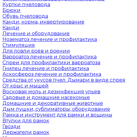
Куртки пчеловода
Брюки
Обувь пчеловода
Канди, корма, инвертирование
Канди
Лечение и оборудование
Нозематоз лечение и профилактика
Стимуляция
Для ловли роёв и роении
Варроатоз лечение и профилактика
Спреи для профилактики варроатоза
Гнилец лечение и профилактика
Аскосфероз лечение и профилактика
Средства от укусов пчел. Дымари в виде спрея
От крыс и мышей
Восковая моль и дезинфекция ульев
Садовые и домашние насекомые
Домашние и декоративные животные
Дым пушки, сублиматоры, оборудование
Рамка и инструмент для рамки и вощины
Втулки для рамок
Гвозди
Держатели рамок