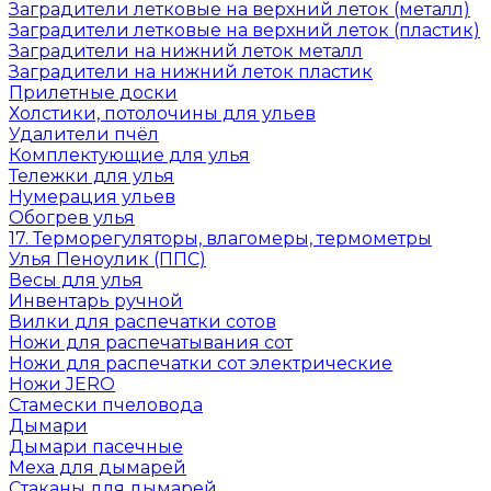
Заградители летковые на верхний леток (металл)
Заградители летковые на верхний леток (пластик)
Заградители на нижний леток металл
Заградители на нижний леток пластик
Прилетные доски
Холстики, потолочины для ульев
Удалители пчёл
Комплектующие для улья
Тележки для улья
Нумерация ульев
Обогрев улья
17. Терморегуляторы, влагомеры, термометры
Улья Пеноулик (ППС)
Весы для улья
Инвентарь ручной
Вилки для распечатки сотов
Ножи для распечатывания сот
Ножи для распечатки сот электрические
Ножи JERO
Стамески пчеловода
Дымари
Дымари пасечные
Меха для дымарей
Стаканы для дымарей