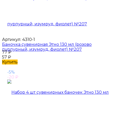
Артикул:
4310-1
Баночка сувенирная Этно 130 мл (розово
пурпурный, изумруд, фиолет) №207
77
₽
57
₽
Купить
-5%
-20
₽