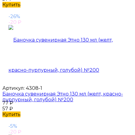
Купить
-26%
-20
₽
Артикул:
4308-1
Баночка сувенирная Этно 130 мл (желт, красно-
пурпурный, голубой) №200
77
₽
57
₽
Купить
-5%
-20
₽