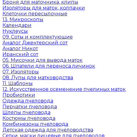
Броня для маточника, клипы
Изоляторы для маток, колпачки
Клеточки пересылочные
13. Микроскопы
Календари
Нуклеусы
09. Соты и комплектующие
Аналог Джентерский сот
Аналог Никот
Иранский сот
05. Мисочки для вывода маток
06. Шпатели для переноса личинок
07. Изоляторы
08. Лупы для матководства
11. Шаблоны
12. Искусственное осеменение пчелиных маток
Пробиотики
Одежда пчеловода
Перчатки пчеловода
Шляпы пчеловода
Костюмы пчеловода
Комбинезоны пчеловода
Детская одежда для пчеловодства
Сетки, маски лицевые для пчеловодов