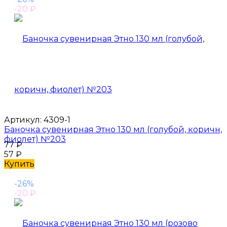
-20
₽
Артикул:
4309-1
Баночка сувенирная Этно 130 мл (голубой, коричн,
фиолет) №203
77
₽
57
₽
Купить
-26%
-20
₽