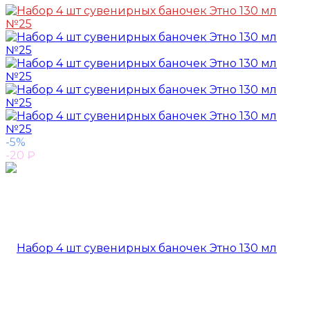
-5%
-20
₽