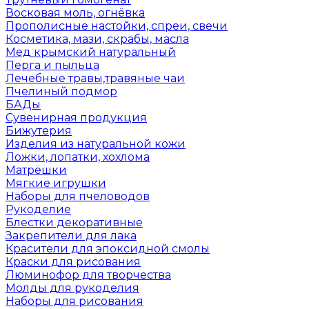
Восковая моль, огнёвка
Прополисные настойки, спреи, свечи
Косметика, мази, скрабы, масла
Мед крымский натуральный
Перга и пыльца
Лечебные травы,травяные чаи
Пчелиный подмор
БАДы
Сувенирная продукция
Бижутерия
Изделия из натуральной кожи
Ложки, лопатки, хохлома
Матрёшки
Мягкие игрушки
Наборы для пчеловодов
Рукоделие
Блестки декоративные
Закрепители для лака
Красители для эпоксидной смолы
Краски для рисования
Люминофор для творчества
Молды для рукоделия
Наборы для рисования