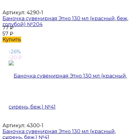
Артикул:
4290-1
Баночка сувенирная Этно 130 мл (красный, беж,
голубой) №204
77
₽
57
₽
Купить
-26%
-20
₽
Артикул:
4300-1
Баночка сувенирная Этно 130 мл (красный,
сирень, беж.) №41