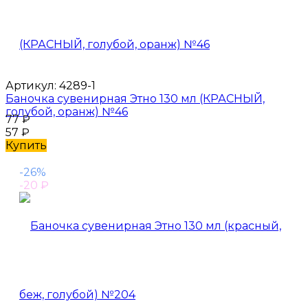
Артикул:
4289-1
Баночка сувенирная Этно 130 мл (КРАСНЫЙ,
голубой, оранж) №46
77
₽
57
₽
Купить
-26%
-20
₽