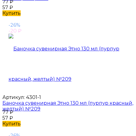
77
₽
57
₽
Купить
-26%
-20
₽
Артикул:
4301-1
Баночка сувенирная Этно 130 мл (пурпур красный,
желтый) №209
77
₽
57
₽
Купить
-26%