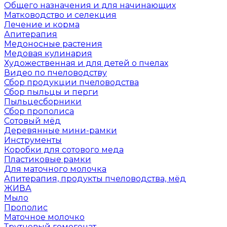
Общего назначения и для начинающих
Матководство и селекция
Лечение и корма
Апитерапия
Медоносные растения
Медовая кулинария
Художественная и для детей о пчелах
Видео по пчеловодству
Сбор продукции пчеловодства
Сбор пыльцы и перги
Пыльцесборники
Сбор прополиса
Сотовый мёд
Деревянные мини-рамки
Инструменты
Коробки для сотового меда
Пластиковые рамки
Для маточного молочка
Апитерапия, продукты пчеловодства, мёд
ЖИВА
Мыло
Прополис
Маточное молочко
Трутневый гомогенат