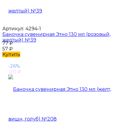
Артикул:
4294-1
Баночка сувенирная Этно 130 мл (розовый,
желтый) №39
77
₽
57
₽
Купить
-26%
-20
₽