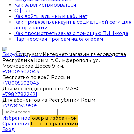
Как зарегистрироваться
Оферта
Как войти в личный кабинет
Как привязать аккаунт в социальной сети для
авторизации
Как просмотреть заказ с помощью ПИН-кода
Партнерская программа, блогерам
Бируком
Интернет-магазин пчеловодства
Республика Крым, г. Симферополь, ул.
Московское Шоссе 9 км.
+78005502043
Бесплатно по всей России
+78005502043
Для мессенджеров в т.ч. МАКС
+79827822421
Для абонентов из Республики Крым
+79787529505
Избранное
Товар в избранном
Сравнение
Товар в сравнении
Вход