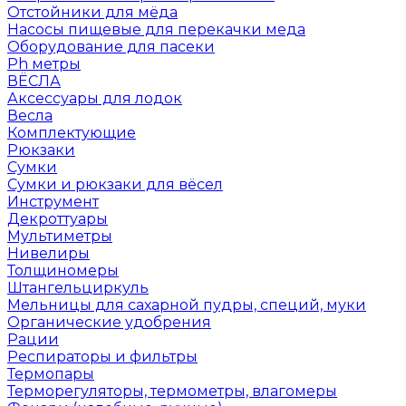
Отстойники для мёда
Насосы пищевые для перекачки меда
Оборудование для пасеки
Ph метры
ВЁСЛА
Аксессуары для лодок
Весла
Комплектующие
Рюкзаки
Сумки
Сумки и рюкзаки для вёсел
Инструмент
Декроттуары
Мультиметры
Нивелиры
Толщиномеры
Штангельциркуль
Мельницы для сахарной пудры, специй, муки
Органические удобрения
Рации
Респираторы и фильтры
Термопары
Терморегуляторы, термометры, влагомеры