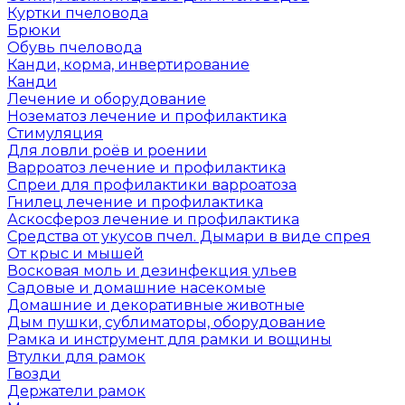
Куртки пчеловода
Брюки
Обувь пчеловода
Канди, корма, инвертирование
Канди
Лечение и оборудование
Нозематоз лечение и профилактика
Стимуляция
Для ловли роёв и роении
Варроатоз лечение и профилактика
Спреи для профилактики варроатоза
Гнилец лечение и профилактика
Аскосфероз лечение и профилактика
Средства от укусов пчел. Дымари в виде спрея
От крыс и мышей
Восковая моль и дезинфекция ульев
Садовые и домашние насекомые
Домашние и декоративные животные
Дым пушки, сублиматоры, оборудование
Рамка и инструмент для рамки и вощины
Втулки для рамок
Гвозди
Держатели рамок