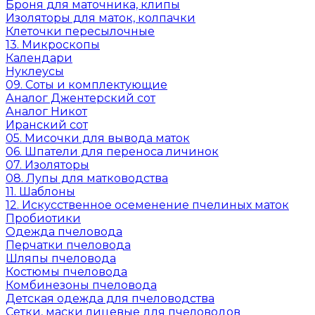
Броня для маточника, клипы
Изоляторы для маток, колпачки
Клеточки пересылочные
13. Микроскопы
Календари
Нуклеусы
09. Соты и комплектующие
Аналог Джентерский сот
Аналог Никот
Иранский сот
05. Мисочки для вывода маток
06. Шпатели для переноса личинок
07. Изоляторы
08. Лупы для матководства
11. Шаблоны
12. Искусственное осеменение пчелиных маток
Пробиотики
Одежда пчеловода
Перчатки пчеловода
Шляпы пчеловода
Костюмы пчеловода
Комбинезоны пчеловода
Детская одежда для пчеловодства
Сетки, маски лицевые для пчеловодов