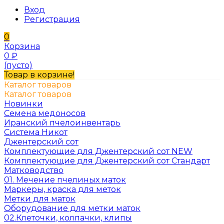
Вход
Регистрация
0
Корзина
0
₽
(пусто)
Товар в корзине!
Каталог товаров
Каталог товаров
Новинки
Семена медоносов
Иранский пчелоинвентарь
Система Никот
Джентерский сот
Комплектующие для Джентерский сот NEW
Комплектующие для Джентерский сот Стандарт
Матководство
01. Мечение пчелиных маток
Маркеры, краска для меток
Метки для маток
Оборудование для метки маток
02.Клеточки, колпачки, клипы