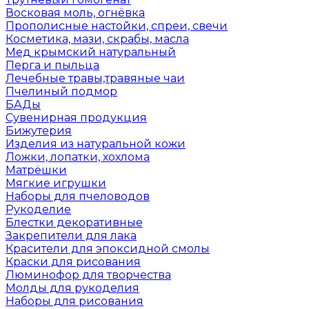
Восковая моль, огнёвка
Прополисные настойки, спреи, свечи
Косметика, мази, скрабы, масла
Мед крымский натуральный
Перга и пыльца
Лечебные травы,травяные чаи
Пчелиный подмор
БАДы
Сувенирная продукция
Бижутерия
Изделия из натуральной кожи
Ложки, лопатки, хохлома
Матрёшки
Мягкие игрушки
Наборы для пчеловодов
Рукоделие
Блестки декоративные
Закрепители для лака
Красители для эпоксидной смолы
Краски для рисования
Люминофор для творчества
Молды для рукоделия
Наборы для рисования