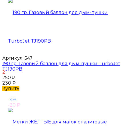
Артикул:
547
190 гр. Газовый баллон для дым-пушки TurboJet
TJ190PB
2
250
₽
230
₽
Купить
-4%
-20
₽