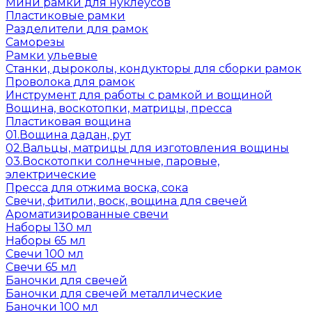
Мини рамки для нуклеусов
Пластиковые рамки
Разделители для рамок
Саморезы
Рамки ульевые
Станки, дыроколы, кондукторы для сборки рамок
Проволока для рамок
Инструмент для работы с рамкой и вощиной
Вощина, воскотопки, матрицы, пресса
Пластиковая вощина
01.Вощина дадан, рут
02.Вальцы, матрицы для изготовления вощины
03.Воскотопки солнечные, паровые,
электрические
Пресса для отжима воска, сока
Свечи, фитили, воск, вощина для свечей
Ароматизированные свечи
Наборы 130 мл
Наборы 65 мл
Свечи 100 мл
Свечи 65 мл
Баночки для свечей
Баночки для свечей металлические
Баночки 100 мл