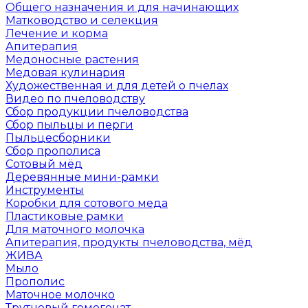
Общего назначения и для начинающих
Матководство и селекция
Лечение и корма
Апитерапия
Медоносные растения
Медовая кулинария
Художественная и для детей о пчелах
Видео по пчеловодству
Сбор продукции пчеловодства
Сбор пыльцы и перги
Пыльцесборники
Сбор прополиса
Сотовый мёд
Деревянные мини-рамки
Инструменты
Коробки для сотового меда
Пластиковые рамки
Для маточного молочка
Апитерапия, продукты пчеловодства, мёд
ЖИВА
Мыло
Прополис
Маточное молочко
Трутневый гомогенат