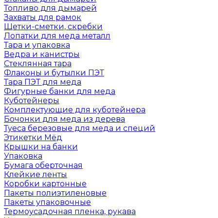
Топливо для дымарей
Захваты для рамок
Щетки-сметки, скребки
Лопатки для меда металл
Тара и упаковка
Ведра и канистры
Стеклянная тара
Флаконы и бутылки ПЭТ
Тара ПЭТ для меда
Фигурные банки для меда
Куботейнеры
Комплектующие для куботейнера
Бочонки для меда из дерева
Туеса березовые для меда и специй
Этикетки Мёд
Крышки на банки
Упаковка
Бумага оберточная
Клейкие ленты
Коробки картонные
Пакеты полиэтиленовые
Пакеты упаковочные
Термоусадочная пленка, рукава