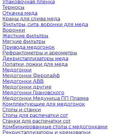
Упаковочная пленка
Термосы
Откачка меда
Краны для слива меда
Фильтры, сита, воронки для меда
Воронки
Жесткие фильтры
Мягкие фильтры
Привода медогонок
Рефрактометры и ареометры
Декристаллизаторы меда
Лопатки, ложки для меда
Медогонки
Медогонки Феролайф
Медогонки АВВ
Медогонки другие
Медогонки Грановского
Медогонки Медуница ПП Плазма
Комплектующие для медогонок
Столы и станки
Столы для распечатки сот
Станки для распечатки сот
Комбинированные столы с медогонками
Рекристаллизаторы и кремовалки