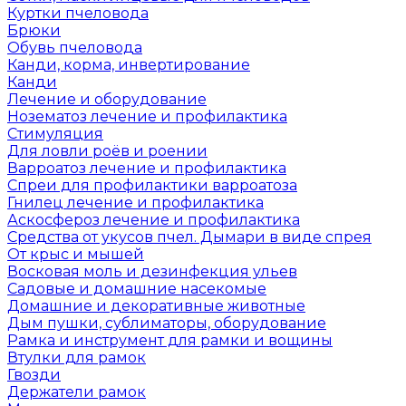
Куртки пчеловода
Брюки
Обувь пчеловода
Канди, корма, инвертирование
Канди
Лечение и оборудование
Нозематоз лечение и профилактика
Стимуляция
Для ловли роёв и роении
Варроатоз лечение и профилактика
Спреи для профилактики варроатоза
Гнилец лечение и профилактика
Аскосфероз лечение и профилактика
Средства от укусов пчел. Дымари в виде спрея
От крыс и мышей
Восковая моль и дезинфекция ульев
Садовые и домашние насекомые
Домашние и декоративные животные
Дым пушки, сублиматоры, оборудование
Рамка и инструмент для рамки и вощины
Втулки для рамок
Гвозди
Держатели рамок