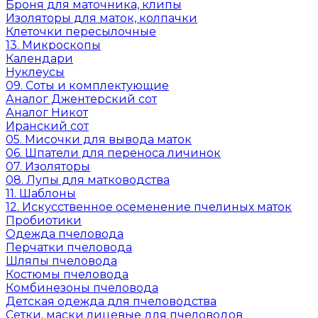
Броня для маточника, клипы
Изоляторы для маток, колпачки
Клеточки пересылочные
13. Микроскопы
Календари
Нуклеусы
09. Соты и комплектующие
Аналог Джентерский сот
Аналог Никот
Иранский сот
05. Мисочки для вывода маток
06. Шпатели для переноса личинок
07. Изоляторы
08. Лупы для матководства
11. Шаблоны
12. Искусственное осеменение пчелиных маток
Пробиотики
Одежда пчеловода
Перчатки пчеловода
Шляпы пчеловода
Костюмы пчеловода
Комбинезоны пчеловода
Детская одежда для пчеловодства
Сетки, маски лицевые для пчеловодов