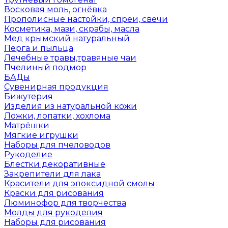
Восковая моль, огнёвка
Прополисные настойки, спреи, свечи
Косметика, мази, скрабы, масла
Мед крымский натуральный
Перга и пыльца
Лечебные травы,травяные чаи
Пчелиный подмор
БАДы
Сувенирная продукция
Бижутерия
Изделия из натуральной кожи
Ложки, лопатки, хохлома
Матрёшки
Мягкие игрушки
Наборы для пчеловодов
Рукоделие
Блестки декоративные
Закрепители для лака
Красители для эпоксидной смолы
Краски для рисования
Люминофор для творчества
Молды для рукоделия
Наборы для рисования