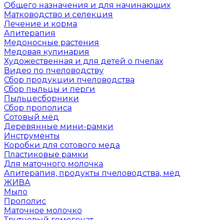
Общего назначения и для начинающих
Матководство и селекция
Лечение и корма
Апитерапия
Медоносные растения
Медовая кулинария
Художественная и для детей о пчелах
Видео по пчеловодству
Сбор продукции пчеловодства
Сбор пыльцы и перги
Пыльцесборники
Сбор прополиса
Сотовый мёд
Деревянные мини-рамки
Инструменты
Коробки для сотового меда
Пластиковые рамки
Для маточного молочка
Апитерапия, продукты пчеловодства, мёд
ЖИВА
Мыло
Прополис
Маточное молочко
Трутневый гомогенат