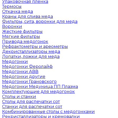
Упаковочная пленка
Термосы
Откачка меда
Краны для слива меда
Фильтры, сита, воронки для меда
Воронки
Жесткие фильтры
Мягкие фильтры
Привода медогонок
Рефрактометры и ареометры
Декристаллизаторы меда
Лопатки, ложки для меда
Медогонки
Медогонки Феролайф
Медогонки АВВ
Медогонки другие
Медогонки Грановского
Медогонки Медуница ПП Плазма
Комплектующие для медогонок
Столы и станки
Столы для распечатки сот
Станки для распечатки сот
Комбинированные столы с медогонками
Рекристаллизаторы и кремовалки