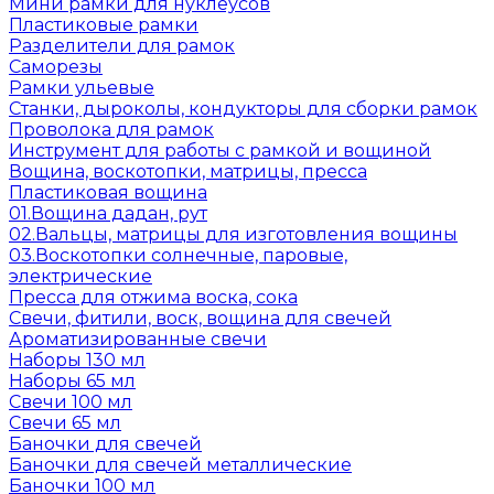
Мини рамки для нуклеусов
Пластиковые рамки
Разделители для рамок
Саморезы
Рамки ульевые
Станки, дыроколы, кондукторы для сборки рамок
Проволока для рамок
Инструмент для работы с рамкой и вощиной
Вощина, воскотопки, матрицы, пресса
Пластиковая вощина
01.Вощина дадан, рут
02.Вальцы, матрицы для изготовления вощины
03.Воскотопки солнечные, паровые,
электрические
Пресса для отжима воска, сока
Свечи, фитили, воск, вощина для свечей
Ароматизированные свечи
Наборы 130 мл
Наборы 65 мл
Свечи 100 мл
Свечи 65 мл
Баночки для свечей
Баночки для свечей металлические
Баночки 100 мл