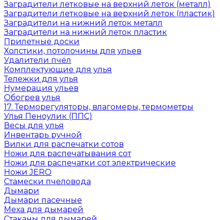
Заградители летковые на верхний леток (металл)
Заградители летковые на верхний леток (пластик)
Заградители на нижний леток металл
Заградители на нижний леток пластик
Прилетные доски
Холстики, потолочины для ульев
Удалители пчёл
Комплектующие для улья
Тележки для улья
Нумерация ульев
Обогрев улья
17. Терморегуляторы, влагомеры, термометры
Улья Пеноулик (ППС)
Весы для улья
Инвентарь ручной
Вилки для распечатки сотов
Ножи для распечатывания сот
Ножи для распечатки сот электрические
Ножи JERO
Стамески пчеловода
Дымари
Дымари пасечные
Меха для дымарей
Стаканы для дымарей