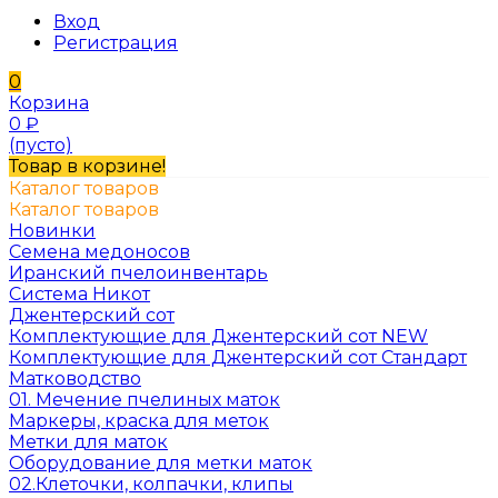
Вход
Регистрация
0
Корзина
0
₽
(пусто)
Товар в корзине!
Каталог товаров
Каталог товаров
Новинки
Семена медоносов
Иранский пчелоинвентарь
Система Никот
Джентерский сот
Комплектующие для Джентерский сот NEW
Комплектующие для Джентерский сот Стандарт
Матководство
01. Мечение пчелиных маток
Маркеры, краска для меток
Метки для маток
Оборудование для метки маток
02.Клеточки, колпачки, клипы