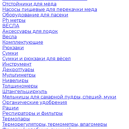
Отстойники для мёда
Насосы пищевые для перекачки меда
Оборудование для пасеки
Ph метры
ВЁСЛА
Аксессуары для лодок
Весла
Комплектующие
Рюкзаки
Сумки
Сумки и рюкзаки для вёсел
Инструмент
Декроттуары
Мультиметры
Нивелиры
Толщиномеры
Штангельциркуль
Мельницы для сахарной пудры, специй, муки
Органические удобрения
Рации
Респираторы и фильтры
Термопары
Терморегуляторы, термометры, влагомеры