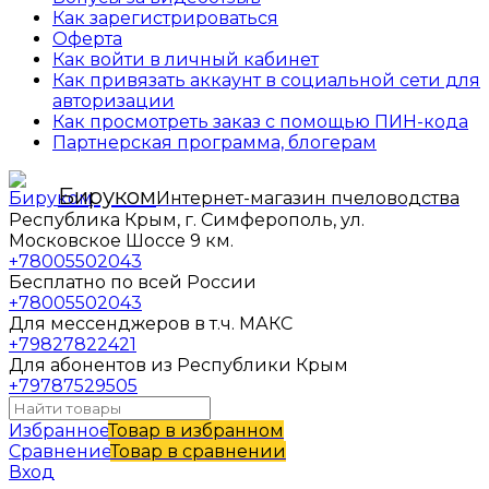
Как зарегистрироваться
Оферта
Как войти в личный кабинет
Как привязать аккаунт в социальной сети для
авторизации
Как просмотреть заказ с помощью ПИН-кода
Партнерская программа, блогерам
Бируком
Интернет-магазин пчеловодства
Республика Крым, г. Симферополь, ул.
Московское Шоссе 9 км.
+78005502043
Бесплатно по всей России
+78005502043
Для мессенджеров в т.ч. МАКС
+79827822421
Для абонентов из Республики Крым
+79787529505
Избранное
Товар в избранном
Сравнение
Товар в сравнении
Вход