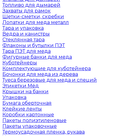
Топливо для дымарей
Захваты для рамок
Щетки-сметки, скребки
Лопатки для меда металл
Тара и упаковка
Ведра и канистры
Стеклянная тара
Флаконы и бутылки ПЭТ
Тара ПЭТ для меда
Фигурные банки для меда
Куботейнеры
Комплектующие для куботейнера
Бочонки для меда из дерева
Туеса березовые для меда и специй
Этикетки Мёд
Крышки на банки
Упаковка
Бумага оберточная
Клейкие ленты
Коробки картонные
Пакеты полиэтиленовые
Пакеты упаковочные
Термоусадочная пленка, рукава