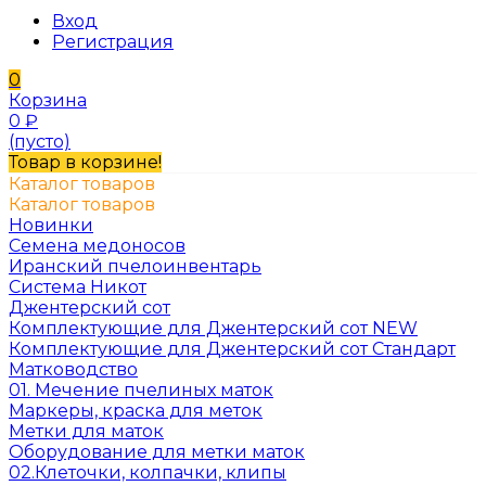
Вход
Регистрация
0
Корзина
0
₽
(пусто)
Товар в корзине!
Каталог товаров
Каталог товаров
Новинки
Семена медоносов
Иранский пчелоинвентарь
Система Никот
Джентерский сот
Комплектующие для Джентерский сот NEW
Комплектующие для Джентерский сот Стандарт
Матководство
01. Мечение пчелиных маток
Маркеры, краска для меток
Метки для маток
Оборудование для метки маток
02.Клеточки, колпачки, клипы