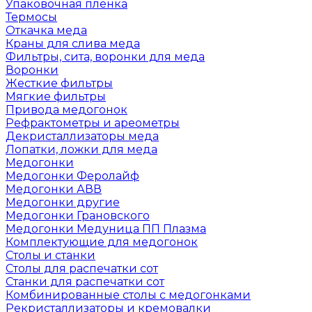
Упаковочная пленка
Термосы
Откачка меда
Краны для слива меда
Фильтры, сита, воронки для меда
Воронки
Жесткие фильтры
Мягкие фильтры
Привода медогонок
Рефрактометры и ареометры
Декристаллизаторы меда
Лопатки, ложки для меда
Медогонки
Медогонки Феролайф
Медогонки АВВ
Медогонки другие
Медогонки Грановского
Медогонки Медуница ПП Плазма
Комплектующие для медогонок
Столы и станки
Столы для распечатки сот
Станки для распечатки сот
Комбинированные столы с медогонками
Рекристаллизаторы и кремовалки