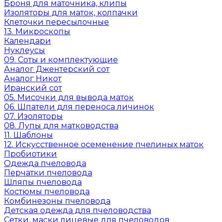
Броня для маточника, клипы
Изоляторы для маток, колпачки
Клеточки пересылочные
13. Микроскопы
Календари
Нуклеусы
09. Соты и комплектующие
Аналог Джентерский сот
Аналог Никот
Иранский сот
05. Мисочки для вывода маток
06. Шпатели для переноса личинок
07. Изоляторы
08. Лупы для матководства
11. Шаблоны
12. Искусственное осеменение пчелиных маток
Пробиотики
Одежда пчеловода
Перчатки пчеловода
Шляпы пчеловода
Костюмы пчеловода
Комбинезоны пчеловода
Детская одежда для пчеловодства
Сетки, маски лицевые для пчеловодов