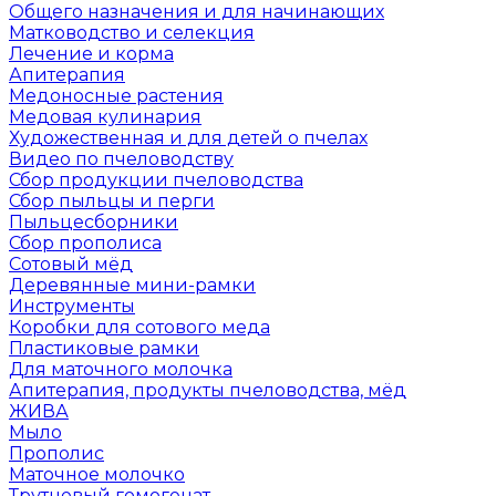
Общего назначения и для начинающих
Матководство и селекция
Лечение и корма
Апитерапия
Медоносные растения
Медовая кулинария
Художественная и для детей о пчелах
Видео по пчеловодству
Сбор продукции пчеловодства
Сбор пыльцы и перги
Пыльцесборники
Сбор прополиса
Сотовый мёд
Деревянные мини-рамки
Инструменты
Коробки для сотового меда
Пластиковые рамки
Для маточного молочка
Апитерапия, продукты пчеловодства, мёд
ЖИВА
Мыло
Прополис
Маточное молочко
Трутневый гомогенат