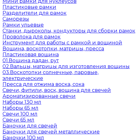
Мини рамки для нуклеусов
Пластиковые рамки
Разделители для рамок
Саморезы
Рамки ульевые
Станки, дыроколы, кондукторы для сборки рамок
Проволока для рамок
Инструмент для работы с рамкой и вощиной
Вощина, воскотопки, матрицы, пресса
Пластиковая вощина
01.Вощина дадан, рут
02.Вальцы, матрицы для изготовления вощины
03.Воскотопки солнечные, паровые,
электрические
Пресса для отжима воска, сока
Свечи, фитили, воск, вощина для свечей
Ароматизированные свечи
Наборы 130 мл
Наборы 65 мл
Свечи 100 мл
Свечи 65 мл
Баночки для свечей
Баночки для свечей металлические
Баночки 100 мл