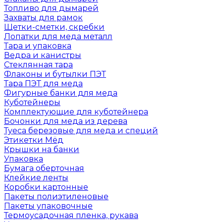
Топливо для дымарей
Захваты для рамок
Щетки-сметки, скребки
Лопатки для меда металл
Тара и упаковка
Ведра и канистры
Стеклянная тара
Флаконы и бутылки ПЭТ
Тара ПЭТ для меда
Фигурные банки для меда
Куботейнеры
Комплектующие для куботейнера
Бочонки для меда из дерева
Туеса березовые для меда и специй
Этикетки Мёд
Крышки на банки
Упаковка
Бумага оберточная
Клейкие ленты
Коробки картонные
Пакеты полиэтиленовые
Пакеты упаковочные
Термоусадочная пленка, рукава