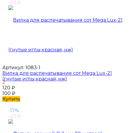
-20
₽
Артикул:
1083-1
Вилка для распечатывания сот Mega Lux-21
(гнутые иглы,красная, нж)
2
120
₽
100
₽
Купить
-17%
-20
₽