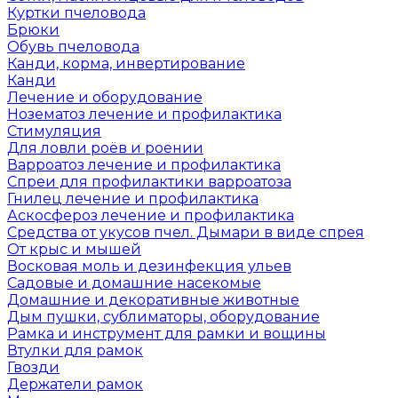
Куртки пчеловода
Брюки
Обувь пчеловода
Канди, корма, инвертирование
Канди
Лечение и оборудование
Нозематоз лечение и профилактика
Стимуляция
Для ловли роёв и роении
Варроатоз лечение и профилактика
Спреи для профилактики варроатоза
Гнилец лечение и профилактика
Аскосфероз лечение и профилактика
Средства от укусов пчел. Дымари в виде спрея
От крыс и мышей
Восковая моль и дезинфекция ульев
Садовые и домашние насекомые
Домашние и декоративные животные
Дым пушки, сублиматоры, оборудование
Рамка и инструмент для рамки и вощины
Втулки для рамок
Гвозди
Держатели рамок