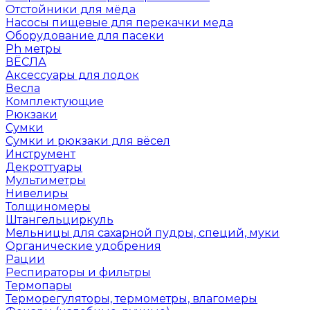
Отстойники для мёда
Насосы пищевые для перекачки меда
Оборудование для пасеки
Ph метры
ВЁСЛА
Аксессуары для лодок
Весла
Комплектующие
Рюкзаки
Сумки
Сумки и рюкзаки для вёсел
Инструмент
Декроттуары
Мультиметры
Нивелиры
Толщиномеры
Штангельциркуль
Мельницы для сахарной пудры, специй, муки
Органические удобрения
Рации
Респираторы и фильтры
Термопары
Терморегуляторы, термометры, влагомеры