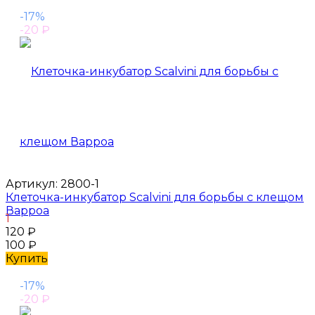
-17%
-20
₽
Артикул:
2800-1
Клеточка-инкубатор Scalvini для борьбы с клещом
Варроа
1
120
₽
100
₽
Купить
-17%
-20
₽