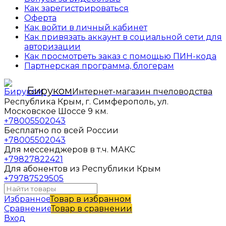
Как зарегистрироваться
Оферта
Как войти в личный кабинет
Как привязать аккаунт в социальной сети для
авторизации
Как просмотреть заказ с помощью ПИН-кода
Партнерская программа, блогерам
Бируком
Интернет-магазин пчеловодства
Республика Крым, г. Симферополь, ул.
Московское Шоссе 9 км.
+78005502043
Бесплатно по всей России
+78005502043
Для мессенджеров в т.ч. МАКС
+79827822421
Для абонентов из Республики Крым
+79787529505
Избранное
Товар в избранном
Сравнение
Товар в сравнении
Вход