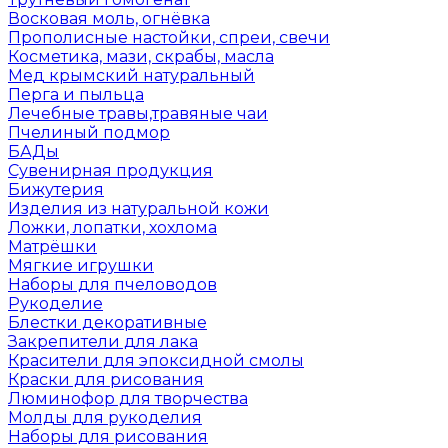
Восковая моль, огнёвка
Прополисные настойки, спреи, свечи
Косметика, мази, скрабы, масла
Мед крымский натуральный
Перга и пыльца
Лечебные травы,травяные чаи
Пчелиный подмор
БАДы
Сувенирная продукция
Бижутерия
Изделия из натуральной кожи
Ложки, лопатки, хохлома
Матрёшки
Мягкие игрушки
Наборы для пчеловодов
Рукоделие
Блестки декоративные
Закрепители для лака
Красители для эпоксидной смолы
Краски для рисования
Люминофор для творчества
Молды для рукоделия
Наборы для рисования