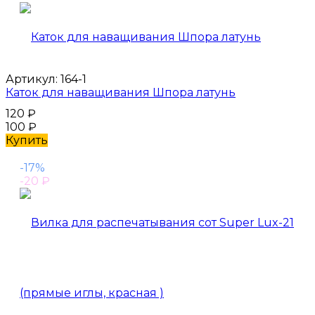
Артикул:
164-1
Каток для наващивания Шпора латунь
120
₽
100
₽
Купить
-17%
-20
₽