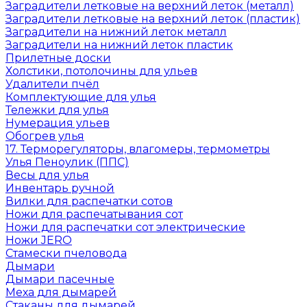
Заградители летковые на верхний леток (металл)
Заградители летковые на верхний леток (пластик)
Заградители на нижний леток металл
Заградители на нижний леток пластик
Прилетные доски
Холстики, потолочины для ульев
Удалители пчёл
Комплектующие для улья
Тележки для улья
Нумерация ульев
Обогрев улья
17. Терморегуляторы, влагомеры, термометры
Улья Пеноулик (ППС)
Весы для улья
Инвентарь ручной
Вилки для распечатки сотов
Ножи для распечатывания сот
Ножи для распечатки сот электрические
Ножи JERO
Стамески пчеловода
Дымари
Дымари пасечные
Меха для дымарей
Стаканы для дымарей