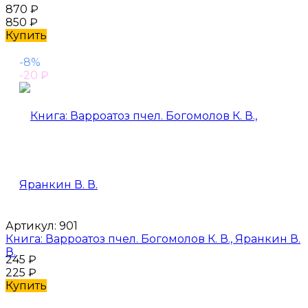
870
₽
850
₽
Купить
-8%
-20
₽
Артикул:
901
Книга: Варроатоз пчел. Богомолов К. В., Яранкин В.
В.
245
₽
225
₽
Купить