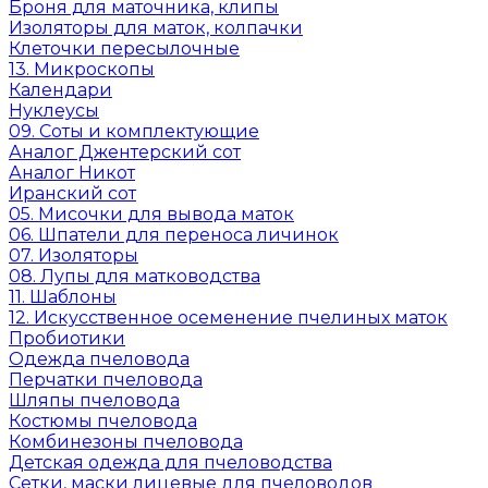
Броня для маточника, клипы
Изоляторы для маток, колпачки
Клеточки пересылочные
13. Микроскопы
Календари
Нуклеусы
09. Соты и комплектующие
Аналог Джентерский сот
Аналог Никот
Иранский сот
05. Мисочки для вывода маток
06. Шпатели для переноса личинок
07. Изоляторы
08. Лупы для матководства
11. Шаблоны
12. Искусственное осеменение пчелиных маток
Пробиотики
Одежда пчеловода
Перчатки пчеловода
Шляпы пчеловода
Костюмы пчеловода
Комбинезоны пчеловода
Детская одежда для пчеловодства
Сетки, маски лицевые для пчеловодов