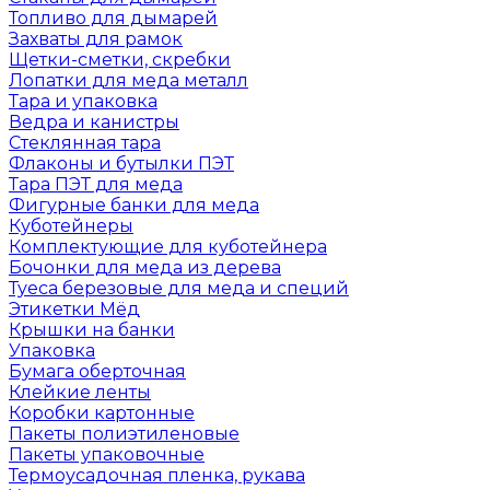
Топливо для дымарей
Захваты для рамок
Щетки-сметки, скребки
Лопатки для меда металл
Тара и упаковка
Ведра и канистры
Стеклянная тара
Флаконы и бутылки ПЭТ
Тара ПЭТ для меда
Фигурные банки для меда
Куботейнеры
Комплектующие для куботейнера
Бочонки для меда из дерева
Туеса березовые для меда и специй
Этикетки Мёд
Крышки на банки
Упаковка
Бумага оберточная
Клейкие ленты
Коробки картонные
Пакеты полиэтиленовые
Пакеты упаковочные
Термоусадочная пленка, рукава