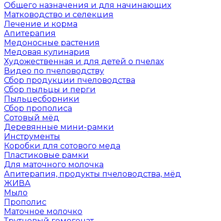
Общего назначения и для начинающих
Матководство и селекция
Лечение и корма
Апитерапия
Медоносные растения
Медовая кулинария
Художественная и для детей о пчелах
Видео по пчеловодству
Сбор продукции пчеловодства
Сбор пыльцы и перги
Пыльцесборники
Сбор прополиса
Сотовый мёд
Деревянные мини-рамки
Инструменты
Коробки для сотового меда
Пластиковые рамки
Для маточного молочка
Апитерапия, продукты пчеловодства, мёд
ЖИВА
Мыло
Прополис
Маточное молочко
Трутневый гомогенат