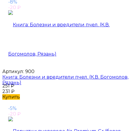
-8%
-20
₽
Артикул:
900
Книга: Болезни и вредители пчел. (К.В. Богомолов,
Рязань)
251
₽
231
₽
Купить
-5%
-20
₽