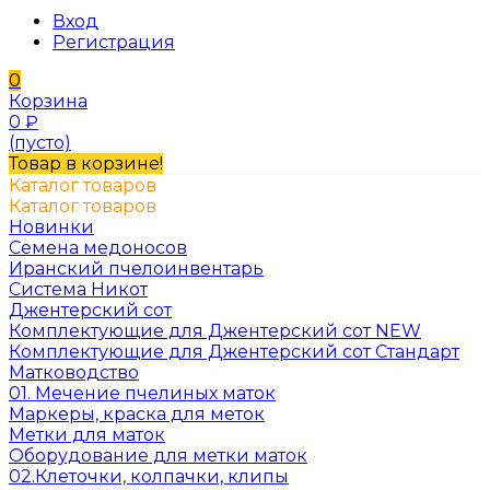
Вход
Регистрация
0
Корзина
0
₽
(пусто)
Товар в корзине!
Каталог товаров
Каталог товаров
Новинки
Семена медоносов
Иранский пчелоинвентарь
Система Никот
Джентерский сот
Комплектующие для Джентерский сот NEW
Комплектующие для Джентерский сот Стандарт
Матководство
01. Мечение пчелиных маток
Маркеры, краска для меток
Метки для маток
Оборудование для метки маток
02.Клеточки, колпачки, клипы