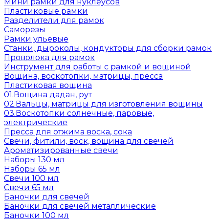
Мини рамки для нуклеусов
Пластиковые рамки
Разделители для рамок
Саморезы
Рамки ульевые
Станки, дыроколы, кондукторы для сборки рамок
Проволока для рамок
Инструмент для работы с рамкой и вощиной
Вощина, воскотопки, матрицы, пресса
Пластиковая вощина
01.Вощина дадан, рут
02.Вальцы, матрицы для изготовления вощины
03.Воскотопки солнечные, паровые,
электрические
Пресса для отжима воска, сока
Свечи, фитили, воск, вощина для свечей
Ароматизированные свечи
Наборы 130 мл
Наборы 65 мл
Свечи 100 мл
Свечи 65 мл
Баночки для свечей
Баночки для свечей металлические
Баночки 100 мл