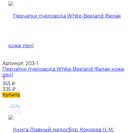
Артикул:
203-1
Перчатки пчеловода White-Beeland (белая кожа,
лен)
9
355
₽
335
₽
Купить
-25%
-20
₽