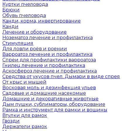
Куртки пчеловода
Брюки
Обувь пчеловода
Канди, корма, инвертирование
Канди
Лечение и оборудование
Нозематоз лечение и профилактика
Стимуляция
Для ловли роёв и роении
Варроатоз лечение и профилактика
Спреи для профилактики варроатоза
Гнилец лечение и профилактика
Аскосфероз лечение и профилактика
Средства от укусов пчел. Дымари в виде спрея
От крыс и мышей
Восковая моль и дезинфекция ульев
Садовые и домашние насекомые
Домашние и декоративные животные
Дым пушки, сублиматоры, оборудование
Рамка и инструмент для рамки и вощины
Втулки для рамок
Гвозди
Держатели рамок