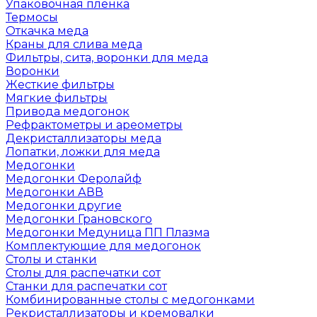
Упаковочная пленка
Термосы
Откачка меда
Краны для слива меда
Фильтры, сита, воронки для меда
Воронки
Жесткие фильтры
Мягкие фильтры
Привода медогонок
Рефрактометры и ареометры
Декристаллизаторы меда
Лопатки, ложки для меда
Медогонки
Медогонки Феролайф
Медогонки АВВ
Медогонки другие
Медогонки Грановского
Медогонки Медуница ПП Плазма
Комплектующие для медогонок
Столы и станки
Столы для распечатки сот
Станки для распечатки сот
Комбинированные столы с медогонками
Рекристаллизаторы и кремовалки