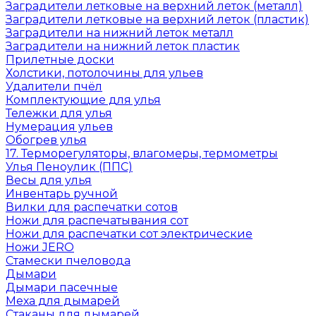
Заградители летковые на верхний леток (металл)
Заградители летковые на верхний леток (пластик)
Заградители на нижний леток металл
Заградители на нижний леток пластик
Прилетные доски
Холстики, потолочины для ульев
Удалители пчёл
Комплектующие для улья
Тележки для улья
Нумерация ульев
Обогрев улья
17. Терморегуляторы, влагомеры, термометры
Улья Пеноулик (ППС)
Весы для улья
Инвентарь ручной
Вилки для распечатки сотов
Ножи для распечатывания сот
Ножи для распечатки сот электрические
Ножи JERO
Стамески пчеловода
Дымари
Дымари пасечные
Меха для дымарей
Стаканы для дымарей