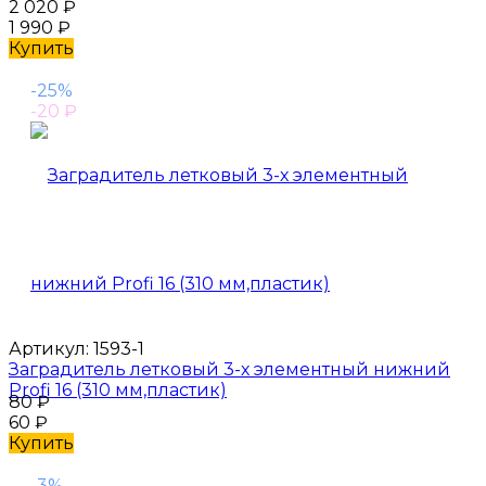
2 020
₽
1 990
₽
Купить
-25%
-20
₽
Артикул:
1593-1
Заградитель летковый 3-х элементный нижний
Profi 16 (310 мм,пластик)
80
₽
60
₽
Купить
-3%