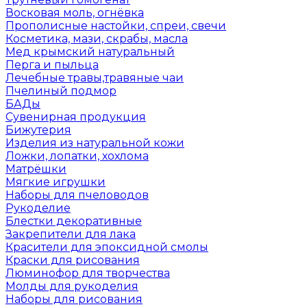
Восковая моль, огнёвка
Прополисные настойки, спреи, свечи
Косметика, мази, скрабы, масла
Мед крымский натуральный
Перга и пыльца
Лечебные травы,травяные чаи
Пчелиный подмор
БАДы
Сувенирная продукция
Бижутерия
Изделия из натуральной кожи
Ложки, лопатки, хохлома
Матрёшки
Мягкие игрушки
Наборы для пчеловодов
Рукоделие
Блестки декоративные
Закрепители для лака
Красители для эпоксидной смолы
Краски для рисования
Люминофор для творчества
Молды для рукоделия
Наборы для рисования