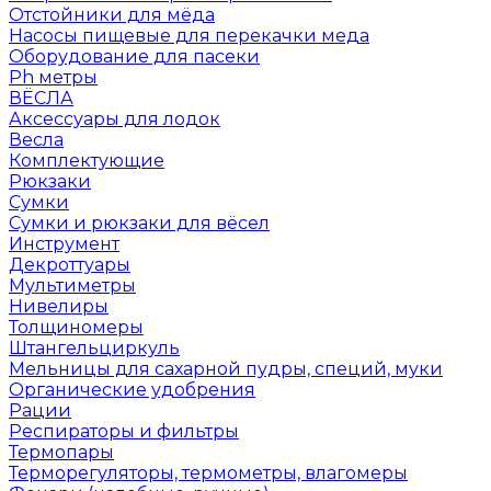
Отстойники для мёда
Насосы пищевые для перекачки меда
Оборудование для пасеки
Ph метры
ВЁСЛА
Аксессуары для лодок
Весла
Комплектующие
Рюкзаки
Сумки
Сумки и рюкзаки для вёсел
Инструмент
Декроттуары
Мультиметры
Нивелиры
Толщиномеры
Штангельциркуль
Мельницы для сахарной пудры, специй, муки
Органические удобрения
Рации
Респираторы и фильтры
Термопары
Терморегуляторы, термометры, влагомеры