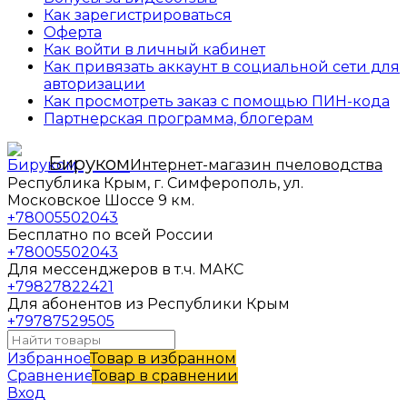
Как зарегистрироваться
Оферта
Как войти в личный кабинет
Как привязать аккаунт в социальной сети для
авторизации
Как просмотреть заказ с помощью ПИН-кода
Партнерская программа, блогерам
Бируком
Интернет-магазин пчеловодства
Республика Крым, г. Симферополь, ул.
Московское Шоссе 9 км.
+78005502043
Бесплатно по всей России
+78005502043
Для мессенджеров в т.ч. МАКС
+79827822421
Для абонентов из Республики Крым
+79787529505
Избранное
Товар в избранном
Сравнение
Товар в сравнении
Вход