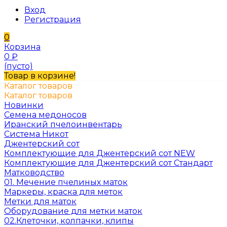
Вход
Регистрация
0
Корзина
0
₽
(пусто)
Товар в корзине!
Каталог товаров
Каталог товаров
Новинки
Семена медоносов
Иранский пчелоинвентарь
Система Никот
Джентерский сот
Комплектующие для Джентерский сот NEW
Комплектующие для Джентерский сот Стандарт
Матководство
01. Мечение пчелиных маток
Маркеры, краска для меток
Метки для маток
Оборудование для метки маток
02.Клеточки, колпачки, клипы