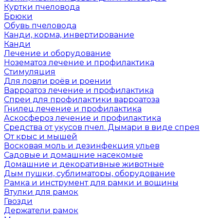
Куртки пчеловода
Брюки
Обувь пчеловода
Канди, корма, инвертирование
Канди
Лечение и оборудование
Нозематоз лечение и профилактика
Стимуляция
Для ловли роёв и роении
Варроатоз лечение и профилактика
Спреи для профилактики варроатоза
Гнилец лечение и профилактика
Аскосфероз лечение и профилактика
Средства от укусов пчел. Дымари в виде спрея
От крыс и мышей
Восковая моль и дезинфекция ульев
Садовые и домашние насекомые
Домашние и декоративные животные
Дым пушки, сублиматоры, оборудование
Рамка и инструмент для рамки и вощины
Втулки для рамок
Гвозди
Держатели рамок