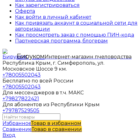
Как зарегистрироваться
Оферта
Как войти в личный кабинет
Как привязать аккаунт в социальной сети для
авторизации
Как просмотреть заказ с помощью ПИН-кода
Партнерская программа, блогерам
Бируком
Интернет-магазин пчеловодства
Республика Крым, г. Симферополь, ул.
Московское Шоссе 9 км.
+78005502043
Бесплатно по всей России
+78005502043
Для мессенджеров в т.ч. МАКС
+79827822421
Для абонентов из Республики Крым
+79787529505
Избранное
Товар в избранном
Сравнение
Товар в сравнении
Вход