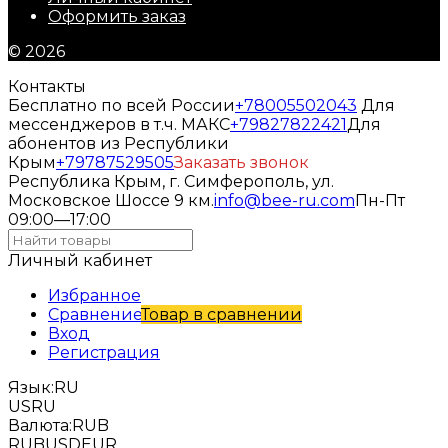
Оформить заказ
© 2026
Контакты
Бесплатно по всей России
+78005502043
Для
мессенджеров в т.ч. МАКС
+79827822421
Для
абонентов из Республики
Крым
+79787529505
Заказать звонок
Республика Крым, г. Симферополь, ул.
Московское Шоссе 9 км.
info@bee-ru.com
Пн-Пт
09:00—17:00
Личный кабинет
Избранное
Сравнение
Товар в сравнении
Вход
Регистрация
Язык:
RU
US
RU
Валюта:
RUB
RUB
USD
EUR