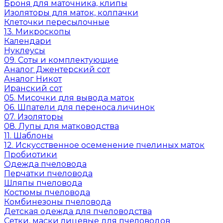
Броня для маточника, клипы
Изоляторы для маток, колпачки
Клеточки пересылочные
13. Микроскопы
Календари
Нуклеусы
09. Соты и комплектующие
Аналог Джентерский сот
Аналог Никот
Иранский сот
05. Мисочки для вывода маток
06. Шпатели для переноса личинок
07. Изоляторы
08. Лупы для матководства
11. Шаблоны
12. Искусственное осеменение пчелиных маток
Пробиотики
Одежда пчеловода
Перчатки пчеловода
Шляпы пчеловода
Костюмы пчеловода
Комбинезоны пчеловода
Детская одежда для пчеловодства
Сетки, маски лицевые для пчеловодов