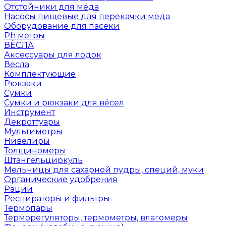
Отстойники для мёда
Насосы пищевые для перекачки меда
Оборудование для пасеки
Ph метры
ВЁСЛА
Аксессуары для лодок
Весла
Комплектующие
Рюкзаки
Сумки
Сумки и рюкзаки для вёсел
Инструмент
Декроттуары
Мультиметры
Нивелиры
Толщиномеры
Штангельциркуль
Мельницы для сахарной пудры, специй, муки
Органические удобрения
Рации
Респираторы и фильтры
Термопары
Терморегуляторы, термометры, влагомеры