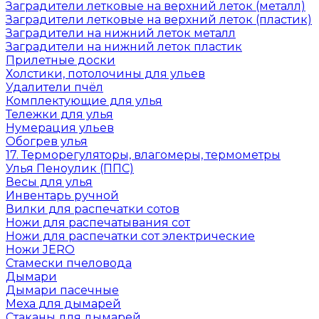
Заградители летковые на верхний леток (металл)
Заградители летковые на верхний леток (пластик)
Заградители на нижний леток металл
Заградители на нижний леток пластик
Прилетные доски
Холстики, потолочины для ульев
Удалители пчёл
Комплектующие для улья
Тележки для улья
Нумерация ульев
Обогрев улья
17. Терморегуляторы, влагомеры, термометры
Улья Пеноулик (ППС)
Весы для улья
Инвентарь ручной
Вилки для распечатки сотов
Ножи для распечатывания сот
Ножи для распечатки сот электрические
Ножи JERO
Стамески пчеловода
Дымари
Дымари пасечные
Меха для дымарей
Стаканы для дымарей