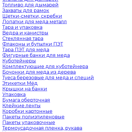
Топливо для дымарей
Захваты для рамок
Щетки-сметки, скребки
Лопатки для меда металл
Тара и упаковка
Ведра и канистры
Стеклянная тара
Флаконы и бутылки ПЭТ
Тара ПЭТ для меда
Фигурные банки для меда
Куботейнеры
Комплектующие для куботейнера
Бочонки для меда из дерева
Туеса березовые для меда и специй
Этикетки Мёд
Крышки на банки
Упаковка
Бумага оберточная
Клейкие ленты
Коробки картонные
Пакеты полиэтиленовые
Пакеты упаковочные
Термоусадочная пленка, рукава