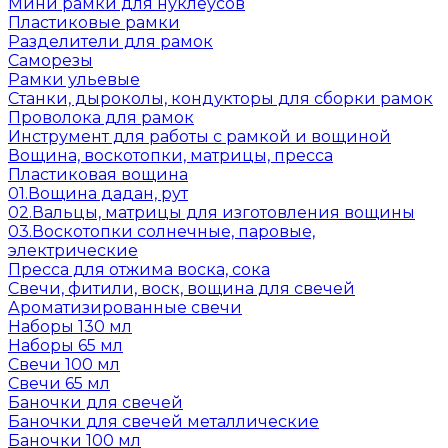
Мини рамки для нуклеусов
Пластиковые рамки
Разделители для рамок
Саморезы
Рамки ульевые
Станки, дыроколы, кондукторы для сборки рамок
Проволока для рамок
Инструмент для работы с рамкой и вощиной
Вощина, воскотопки, матрицы, пресса
Пластиковая вощина
01.Вощина дадан, рут
02.Вальцы, матрицы для изготовления вощины
03.Воскотопки солнечные, паровые,
электрические
Пресса для отжима воска, сока
Свечи, фитили, воск, вощина для свечей
Ароматизированные свечи
Наборы 130 мл
Наборы 65 мл
Свечи 100 мл
Свечи 65 мл
Баночки для свечей
Баночки для свечей металлические
Баночки 100 мл