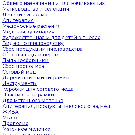
Общего назначения и для начинающих
Матководство и селекция
Лечение и корма
Апитерапия
Медоносные растения
Медовая кулинария
Художественная и для детей о пчелах
Видео по пчеловодству
Сбор продукции пчеловодства
Сбор пыльцы и перги
Пыльцесборники
Сбор прополиса
Сотовый мёд
Деревянные мини-рамки
Инструменты
Коробки для сотового меда
Пластиковые рамки
Для маточного молочка
Апитерапия, продукты пчеловодства, мёд
ЖИВА
Мыло
Прополис
Маточное молочко
Трутневый гомогенат