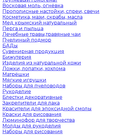
Восковая моль, огнёвка
Прополисные настойки, спреи, свечи
Косметика, мази, скрабы, масла
Мед крымский натуральный
Перга и пыльца
Лечебные травы,травяные чаи
Пчелиный подмор
БАДы
Сувенирная продукция
Бижутерия
Изделия из натуральной кожи
Ложки, лопатки, хохлома
Матрёшки
Мягкие игрушки
Наборы для пчеловодов
Рукоделие
Блестки декоративные
Закрепители для лака
Красители для эпоксидной смолы
Краски для рисования
Люминофор для творчества
Молды для рукоделия
Наборы для рисования