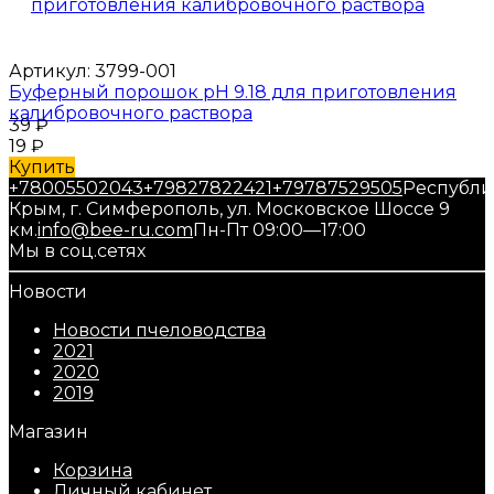
Артикул:
3799-001
Буферный порошок pH 9.18 для приготовления
калибровочного раствора
39
₽
19
₽
Купить
+78005502043
+79827822421
+79787529505
Республи
Крым, г. Симферополь, ул. Московское Шоссе 9
км.
info@bee-ru.com
Пн-Пт 09:00—17:00
Мы в соц.сетях
Новости
Новости пчеловодства
2021
2020
2019
Магазин
Корзина
Личный кабинет