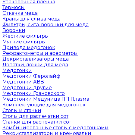
Упаковочная пленка
Термосы
Откачка меда
Краны для слива меда
Фильтры, сита, воронки для меда
Воронки
Жесткие фильтры
Мягкие фильтры
Привода медогонок
Рефрактометры и ареометры
Декристаллизаторы меда
Лопатки, ложки для меда
Медогонки
Медогонки Феролайф
Медогонки АВВ
Медогонки другие
Медогонки Грановского
Медогонки Медуница ПП Плазма
Комплектующие для медогонок
Столы и станки
Столы для распечатки сот
Станки для распечатки сот
Комбинированные столы с медогонками
Рекристаллизаторы и кремовалки