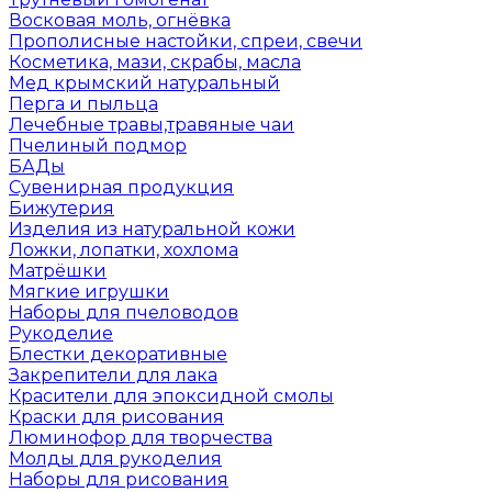
Восковая моль, огнёвка
Прополисные настойки, спреи, свечи
Косметика, мази, скрабы, масла
Мед крымский натуральный
Перга и пыльца
Лечебные травы,травяные чаи
Пчелиный подмор
БАДы
Сувенирная продукция
Бижутерия
Изделия из натуральной кожи
Ложки, лопатки, хохлома
Матрёшки
Мягкие игрушки
Наборы для пчеловодов
Рукоделие
Блестки декоративные
Закрепители для лака
Красители для эпоксидной смолы
Краски для рисования
Люминофор для творчества
Молды для рукоделия
Наборы для рисования