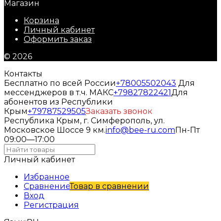
Магазин
Корзина
Личный кабинет
Оформить заказ
© 2026
Контакты
Бесплатно по всей России
+78005502043
Для
мессенджеров в т.ч. МАКС
+79827822421
Для
абонентов из Республики
Крым
+79787529505
Заказать звонок
Республика Крым, г. Симферополь, ул.
Московское Шоссе 9 км.
info@bee-ru.com
Пн-Пт
09:00—17:00
Личный кабинет
Избранное
Сравнение
Товар в сравнении
Вход
Регистрация