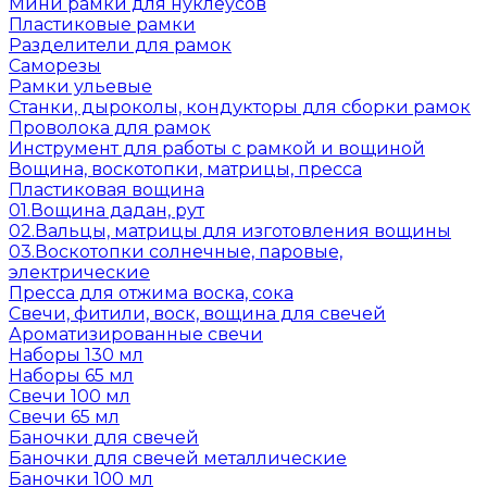
Мини рамки для нуклеусов
Пластиковые рамки
Разделители для рамок
Саморезы
Рамки ульевые
Станки, дыроколы, кондукторы для сборки рамок
Проволока для рамок
Инструмент для работы с рамкой и вощиной
Вощина, воскотопки, матрицы, пресса
Пластиковая вощина
01.Вощина дадан, рут
02.Вальцы, матрицы для изготовления вощины
03.Воскотопки солнечные, паровые,
электрические
Пресса для отжима воска, сока
Свечи, фитили, воск, вощина для свечей
Ароматизированные свечи
Наборы 130 мл
Наборы 65 мл
Свечи 100 мл
Свечи 65 мл
Баночки для свечей
Баночки для свечей металлические
Баночки 100 мл