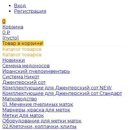
Вход
Регистрация
0
Корзина
0
₽
(пусто)
Товар в корзине!
Каталог товаров
Каталог товаров
Новинки
Семена медоносов
Иранский пчелоинвентарь
Система Никот
Джентерский сот
Комплектующие для Джентерский сот NEW
Комплектующие для Джентерский сот Стандарт
Матководство
01. Мечение пчелиных маток
Маркеры, краска для меток
Метки для маток
Оборудование для метки маток
02.Клеточки, колпачки, клипы