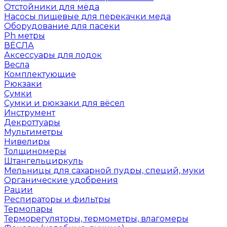
Отстойники для мёда
Насосы пищевые для перекачки меда
Оборудование для пасеки
Ph метры
ВЁСЛА
Аксессуары для лодок
Весла
Комплектующие
Рюкзаки
Сумки
Сумки и рюкзаки для вёсел
Инструмент
Декроттуары
Мультиметры
Нивелиры
Толщиномеры
Штангельциркуль
Мельницы для сахарной пудры, специй, муки
Органические удобрения
Рации
Респираторы и фильтры
Термопары
Терморегуляторы, термометры, влагомеры