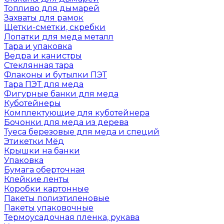
Топливо для дымарей
Захваты для рамок
Щетки-сметки, скребки
Лопатки для меда металл
Тара и упаковка
Ведра и канистры
Стеклянная тара
Флаконы и бутылки ПЭТ
Тара ПЭТ для меда
Фигурные банки для меда
Куботейнеры
Комплектующие для куботейнера
Бочонки для меда из дерева
Туеса березовые для меда и специй
Этикетки Мёд
Крышки на банки
Упаковка
Бумага оберточная
Клейкие ленты
Коробки картонные
Пакеты полиэтиленовые
Пакеты упаковочные
Термоусадочная пленка, рукава