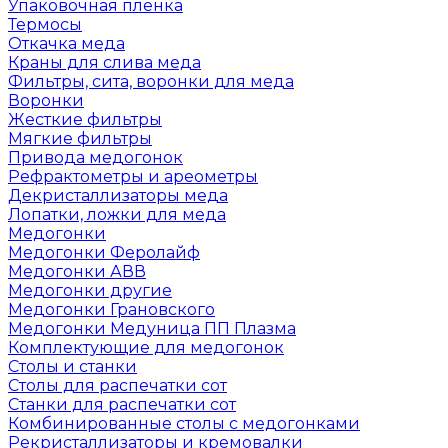
Упаковочная пленка
Термосы
Откачка меда
Краны для слива меда
Фильтры, сита, воронки для меда
Воронки
Жесткие фильтры
Мягкие фильтры
Привода медогонок
Рефрактометры и ареометры
Декристаллизаторы меда
Лопатки, ложки для меда
Медогонки
Медогонки Феролайф
Медогонки АВВ
Медогонки другие
Медогонки Грановского
Медогонки Медуница ПП Плазма
Комплектующие для медогонок
Столы и станки
Столы для распечатки сот
Станки для распечатки сот
Комбинированные столы с медогонками
Рекристаллизаторы и кремовалки