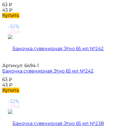
63
₽
43
₽
Купить
-32%
-20
₽
Артикул:
6494-1
Баночка сувенирная Этно 65 мл №242
63
₽
43
₽
Купить
-32%
-20
₽