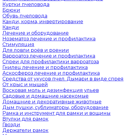
Куртки пчеловода
Брюки
Обувь пчеловода
Канди, корма, инвертирование
Канди
Лечение и оборудование
Нозематоз лечение и профилактика
Стимуляция
Для ловли роёв и роении
Варроатоз лечение и профилактика
Спреи для профилактики варроатоза
Гнилец лечение и профилактика
Аскосфероз лечение и профилактика
Средства от укусов пчел. Дымари в виде спрея
От крыс и мышей
Восковая моль и дезинфекция ульев
Садовые и домашние насекомые
Домашние и декоративные животные
Дым пушки, сублиматоры, оборудование
Рамка и инструмент для рамки и вощины
Втулки для рамок
Гвозди
Держатели рамок