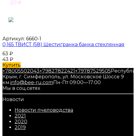
-20
₽
Артикул:
6660-1
0,165 ТВИСТ (58) Шестигранка банка стеклянная
63
₽
43
₽
Купить
+78005502043
+79827822421
+79787529505
Республи
Крым, г. Симферополь, ул. Московское Шоссе 9
км.
info@bee-ru.com
Пн-Пт 09:00—17:00
Мы в соц.сетях
Новости
Новости пчеловодства
2021
2020
2019