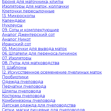
Броня для маточника, клипы
Изоляторы для маток, колпачки
Клеточки пересылочные
13. Микроскопы
Календари
Нуклеусы
09. Соты и комплектующие
Аналог Джентерский сот
Аналог Никот
Иранский сот
05. Мисочки для вывода маток
06. Шпатели для переноса личинок
07. Изоляторы
08. Лупы для матководства
11. Шаблоны
12. Искусственное осеменение пчелиных маток
Пробиотики
Одежда пчеловода
Перчатки пчеловода
Шляпы пчеловода
Костюмы пчеловода
Комбинезоны пчеловода
Детская одежда для пчеловодства
Сетки, маски лицевые для пчеловодов