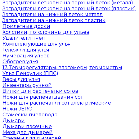
Заградители летковые на верхний леток (металл)
Заградители летковые на верхний леток (пластик)
Заградители на нижний леток металл
Заградители на нижний леток пластик
Прилетные доски
Холстики, потолочины для ульев
Удалители пчёл
Комплектующие для улья
Тележки для улья
Нумерация ульев
Обогрев улья
17. Терморегуляторы, влагомеры, термометры
Улья Пеноулик (ППС)
Весы для улья
Инвентарь ручной
Вилки для распечатки сотов
Ножи для распечатывания сот
Ножи для распечатки сот электрические
Ножи JERO
Стамески пчеловода
Дымари
Дымари пасечные
Меха для дымарей
Стаканы для дымарей