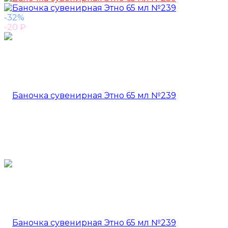
-32%
-20
₽