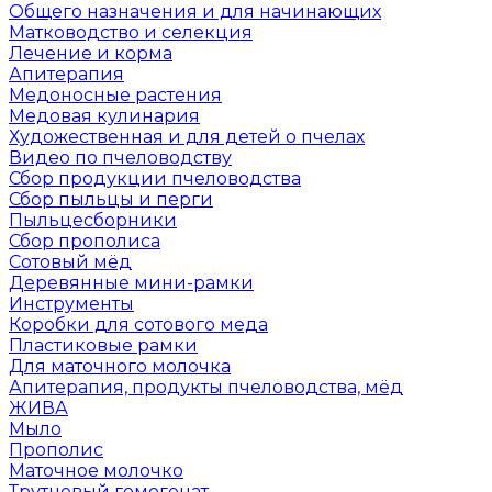
Общего назначения и для начинающих
Матководство и селекция
Лечение и корма
Апитерапия
Медоносные растения
Медовая кулинария
Художественная и для детей о пчелах
Видео по пчеловодству
Сбор продукции пчеловодства
Сбор пыльцы и перги
Пыльцесборники
Сбор прополиса
Сотовый мёд
Деревянные мини-рамки
Инструменты
Коробки для сотового меда
Пластиковые рамки
Для маточного молочка
Апитерапия, продукты пчеловодства, мёд
ЖИВА
Мыло
Прополис
Маточное молочко
Трутневый гомогенат