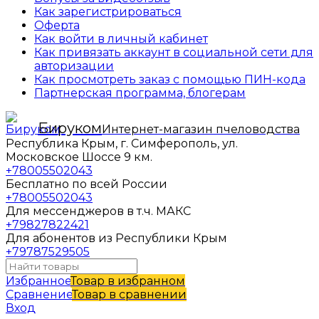
Как зарегистрироваться
Оферта
Как войти в личный кабинет
Как привязать аккаунт в социальной сети для
авторизации
Как просмотреть заказ с помощью ПИН-кода
Партнерская программа, блогерам
Бируком
Интернет-магазин пчеловодства
Республика Крым, г. Симферополь, ул.
Московское Шоссе 9 км.
+78005502043
Бесплатно по всей России
+78005502043
Для мессенджеров в т.ч. МАКС
+79827822421
Для абонентов из Республики Крым
+79787529505
Избранное
Товар в избранном
Сравнение
Товар в сравнении
Вход