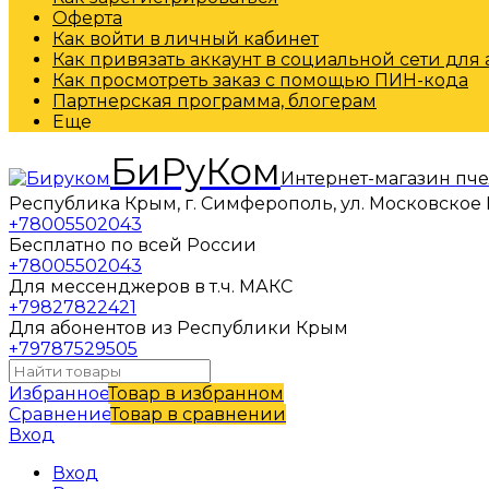
Оферта
Как войти в личный кабинет
Как привязать аккаунт в социальной сети для
Как просмотреть заказ с помощью ПИН-кода
Партнерская программа, блогерам
Еще
БиРуКом
Интернет-магазин пч
Республика Крым, г. Симферополь, ул. Московское 
+78005502043
Бесплатно по всей России
+78005502043
Для мессенджеров в т.ч. МАКС
+79827822421
Для абонентов из Республики Крым
+79787529505
Избранное
Товар в избранном
Сравнение
Товар в сравнении
Вход
Вход