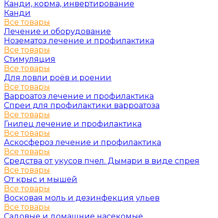
Канди, корма, инвертирование
Канди
Все товары
Лечение и оборудование
Нозематоз лечение и профилактика
Все товары
Стимуляция
Все товары
Для ловли роёв и роении
Все товары
Варроатоз лечение и профилактика
Спреи для профилактики варроатоза
Все товары
Гнилец лечение и профилактика
Все товары
Аскосфероз лечение и профилактика
Все товары
Средства от укусов пчел. Дымари в виде спрея
Все товары
От крыс и мышей
Все товары
Восковая моль и дезинфекция ульев
Все товары
Садовые и домашние насекомые