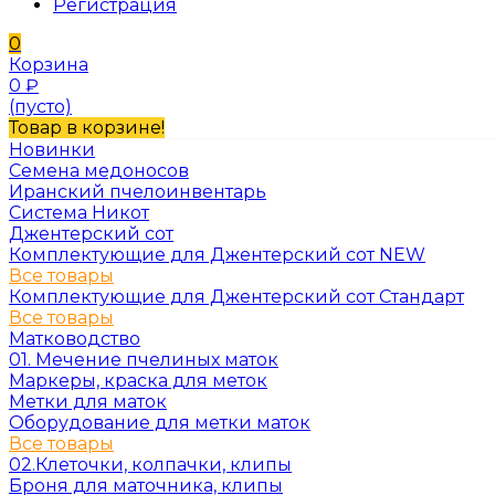
Регистрация
0
Корзина
0
₽
(пусто)
Товар в корзине!
Новинки
Семена медоносов
Иранский пчелоинвентарь
Система Никот
Джентерский сот
Комплектующие для Джентерский сот NEW
Все товары
Комплектующие для Джентерский сот Стандарт
Все товары
Матководство
01. Мечение пчелиных маток
Маркеры, краска для меток
Метки для маток
Оборудование для метки маток
Все товары
02.Клеточки, колпачки, клипы
Броня для маточника, клипы