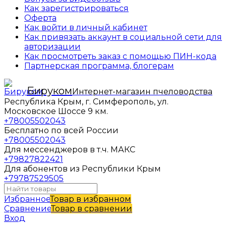
Как зарегистрироваться
Оферта
Как войти в личный кабинет
Как привязать аккаунт в социальной сети для
авторизации
Как просмотреть заказ с помощью ПИН-кода
Партнерская программа, блогерам
Бируком
Интернет-магазин пчеловодства
Республика Крым, г. Симферополь, ул.
Московское Шоссе 9 км.
+78005502043
Бесплатно по всей России
+78005502043
Для мессенджеров в т.ч. МАКС
+79827822421
Для абонентов из Республики Крым
+79787529505
Избранное
Товар в избранном
Сравнение
Товар в сравнении
Вход