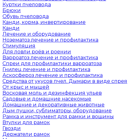
Куртки пчеловода
Брюки
Обувь пчеловода
Канди, корма, инвертирование
Канди
Лечение и оборудование
Нозематоз лечение и профилактика
Стимуляция
Для ловли роёв и роении
Варроатоз лечение и профилактика
Спреи для профилактики варроатоза
Гнилец лечение и профилактика
Аскосфероз лечение и профилактика
Средства от укусов пчел. Дымари в виде спрея
От крыс и мышей
Восковая моль и дезинфекция ульев
Садовые и домашние насекомые
Домашние и декоративные животные
Дым пушки, сублиматоры, оборудование
Рамка и инструмент для рамки и вощины
Втулки для рамок
Гвозди
Держатели рамок