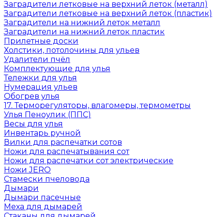
Заградители летковые на верхний леток (металл)
Заградители летковые на верхний леток (пластик)
Заградители на нижний леток металл
Заградители на нижний леток пластик
Прилетные доски
Холстики, потолочины для ульев
Удалители пчёл
Комплектующие для улья
Тележки для улья
Нумерация ульев
Обогрев улья
17. Терморегуляторы, влагомеры, термометры
Улья Пеноулик (ППС)
Весы для улья
Инвентарь ручной
Вилки для распечатки сотов
Ножи для распечатывания сот
Ножи для распечатки сот электрические
Ножи JERO
Стамески пчеловода
Дымари
Дымари пасечные
Меха для дымарей
Стаканы для дымарей