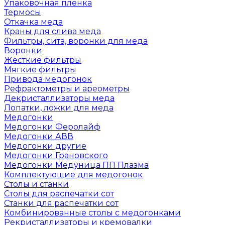
Упаковочная пленка
Термосы
Откачка меда
Краны для слива меда
Фильтры, сита, воронки для меда
Воронки
Жесткие фильтры
Мягкие фильтры
Привода медогонок
Рефрактометры и ареометры
Декристаллизаторы меда
Лопатки, ложки для меда
Медогонки
Медогонки Феролайф
Медогонки АВВ
Медогонки другие
Медогонки Грановского
Медогонки Медуница ПП Плазма
Комплектующие для медогонок
Столы и станки
Столы для распечатки сот
Станки для распечатки сот
Комбинированные столы с медогонками
Рекристаллизаторы и кремовалки