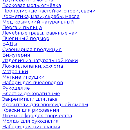
Восковая моль, огнёвка
Прополисные настойки, спреи, свечи
Косметика, мази, скрабы, масла
Мед крымский натуральный
Перга и пыльца
Лечебные травы,травяные чаи
Пчелиный подмор
БАДы
Сувенирная продукция
Бижутерия
Изделия из натуральной кожи
Ложки, лопатки, хохлома
Матрёшки
Мягкие игрушки
Наборы для пчеловодов
Рукоделие
Блестки декоративные
Закрепители для лака
Красители для эпоксидной смолы
Краски для рисования
Люминофор для творчества
Молды для рукоделия
Наборы для рисования