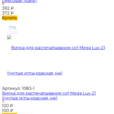
смесовая ткань)
6
392
₽
372
₽
Купить
-17%
-20
₽
Артикул:
1083-1
Вилка для распечатывания сот Mega Lux-21
(гнутые иглы,красная, нж)
2
120
₽
100
₽