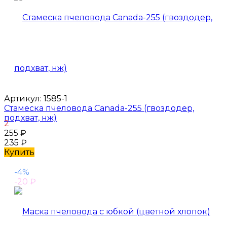
Артикул:
1585-1
Стамеска пчеловода Canada-255 (гвоздодер,
подхват, нж)
2
255
₽
235
₽
Купить
-4%
-20
₽