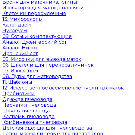
Броня для маточника, клипы
Изоляторы для маток, колпачки
Клеточки пересылочные
13. Микроскопы
Календари
Нуклеусы
09. Соты и комплектующие
Аналог Джентерский сот
Аналог Никот
Иранский сот
05. Мисочки для вывода маток
06. Шпатели для переноса личинок
07. Изоляторы
08. Лупы для матководства
11. Шаблоны
12. Искусственное осеменение пчелиных маток
Пробиотики
Одежда пчеловода
Перчатки пчеловода
Шляпы пчеловода
Костюмы пчеловода
Комбинезоны пчеловода
Детская одежда для пчеловодства
Сетки, маски лицевые для пчеловодов