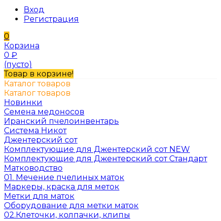
Вход
Регистрация
0
Корзина
0
₽
(пусто)
Товар в корзине!
Каталог товаров
Каталог товаров
Новинки
Семена медоносов
Иранский пчелоинвентарь
Система Никот
Джентерский сот
Комплектующие для Джентерский сот NEW
Комплектующие для Джентерский сот Стандарт
Матководство
01. Мечение пчелиных маток
Маркеры, краска для меток
Метки для маток
Оборудование для метки маток
02.Клеточки, колпачки, клипы