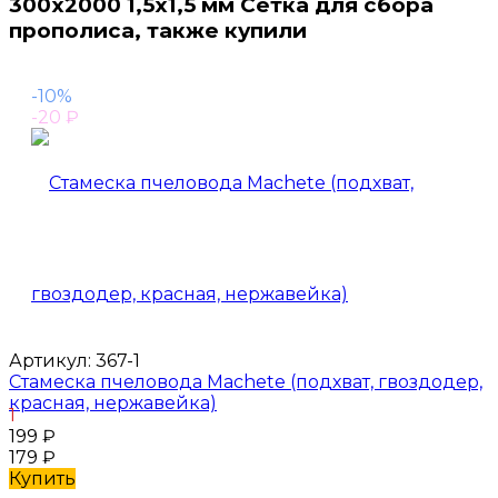
300x2000 1,5х1,5 мм Сетка для сбора
прополиса, также купили
-10%
-20
₽
Артикул:
367-1
Стамеска пчеловода Machete (подхват, гвоздодер,
красная, нержавейка)
1
199
₽
179
₽
Купить