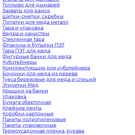
Топливо для дымарей
Захваты для рамок
Щетки-сметки, скребки
Лопатки для меда металл
Тара и упаковка
Ведра и канистры
Стеклянная тара
Флаконы и бутылки ПЭТ
Тара ПЭТ для меда
Фигурные банки для меда
Куботейнеры
Комплектующие для куботейнера
Бочонки для меда из дерева
Туеса березовые для меда и специй
Этикетки Мёд
Крышки на банки
Упаковка
Бумага оберточная
Клейкие ленты
Коробки картонные
Пакеты полиэтиленовые
Пакеты упаковочные
Термоусадочная пленка, рукава