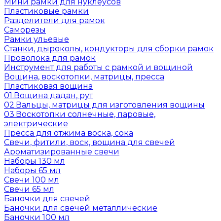
Мини рамки для нуклеусов
Пластиковые рамки
Разделители для рамок
Саморезы
Рамки ульевые
Станки, дыроколы, кондукторы для сборки рамок
Проволока для рамок
Инструмент для работы с рамкой и вощиной
Вощина, воскотопки, матрицы, пресса
Пластиковая вощина
01.Вощина дадан, рут
02.Вальцы, матрицы для изготовления вощины
03.Воскотопки солнечные, паровые,
электрические
Пресса для отжима воска, сока
Свечи, фитили, воск, вощина для свечей
Ароматизированные свечи
Наборы 130 мл
Наборы 65 мл
Свечи 100 мл
Свечи 65 мл
Баночки для свечей
Баночки для свечей металлические
Баночки 100 мл