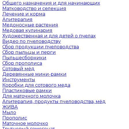
Общего назначения и для начинающих
Матководство и селекция
Лечение и корма
Апитерапия
Медоносные растения
Медовая кулинария
Художественная и для детей о пчелах
Видео по пчеловодству
Сбор продукции пчеловодства
Сбор пыльцы и перги
Пыльцесборники
Сбор прополиса
Сотовый мёд
Деревянные мини-рамки
Инструменты
Коробки для сотового меда
Пластиковые рамки
Для маточного молочка
Апитерапия, продукты пчеловодства, мёд
ЖИВА
Мыло
Прополис
Маточное молочко
Трутневый гомогенат