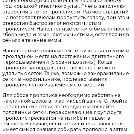
Сетку необходимо размещать на рамки вверху
под крышкой пчелиного улья. Пчелы заполняют
отверстия в сетке прополисом. Размер отверстий
не позволяет пчелам пропустить голову, при этом
отверстия быстро заполняются чистым
прополисом. Наполненные сетки отбирают после
сбора меда и заменяют их чистыми, оставляя их в
семьях в течение зимы.
Наполненные прополисом сетки хранят в сухом и
прохладном месте на протяжении длительного
периода времени (с осени до зимы). Когда
прополис затвердел, его с легкостью можно
удалить с сеток. Также, возможно замораживание
сетки в морозильнике, после застывания
прополис легко извлечется с отверстий.
Для сбора прополиса необходимо работать на
наклонной доске в пластиковой ванне. Сгибайте
наполненные сетки посередине и толкайте
половинки сетки, перекрывающие друг друга,
прополис трескается на изгибе и падает в
емкость. В случае, если сетки сильно завощены,
имеет смысл сначала собирать прополис, а затем