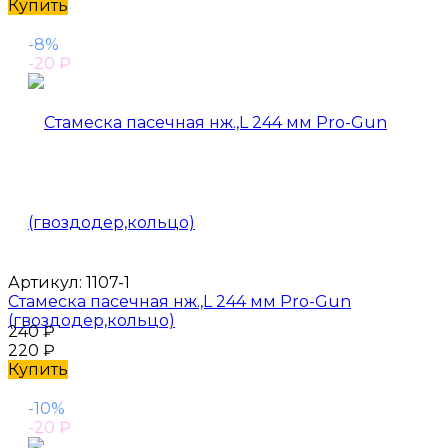
Купить
-8%
-20
₽
Артикул:
1107-1
Стамеска пасечная нж.,L 244 мм Pro-Gun
(гвоздодер,кольцо)
240
₽
220
₽
Купить
-10%
-20
₽