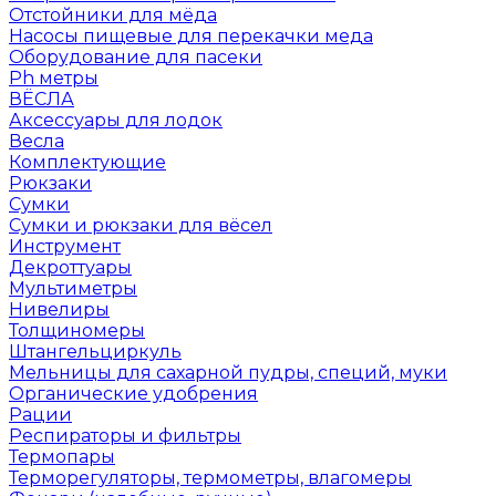
Отстойники для мёда
Насосы пищевые для перекачки меда
Оборудование для пасеки
Ph метры
ВЁСЛА
Аксессуары для лодок
Весла
Комплектующие
Рюкзаки
Сумки
Сумки и рюкзаки для вёсел
Инструмент
Декроттуары
Мультиметры
Нивелиры
Толщиномеры
Штангельциркуль
Мельницы для сахарной пудры, специй, муки
Органические удобрения
Рации
Респираторы и фильтры
Термопары
Терморегуляторы, термометры, влагомеры