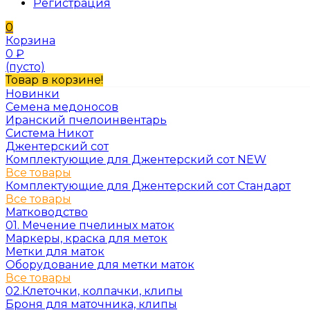
Регистрация
0
Корзина
0
₽
(пусто)
Товар в корзине!
Новинки
Семена медоносов
Иранский пчелоинвентарь
Система Никот
Джентерский сот
Комплектующие для Джентерский сот NEW
Все товары
Комплектующие для Джентерский сот Стандарт
Все товары
Матководство
01. Мечение пчелиных маток
Маркеры, краска для меток
Метки для маток
Оборудование для метки маток
Все товары
02.Клеточки, колпачки, клипы
Броня для маточника, клипы