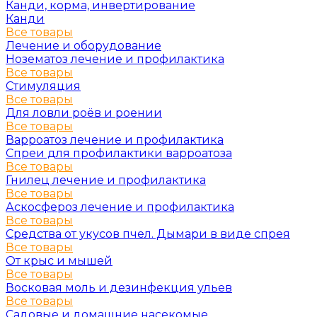
Канди, корма, инвертирование
Канди
Все товары
Лечение и оборудование
Нозематоз лечение и профилактика
Все товары
Стимуляция
Все товары
Для ловли роёв и роении
Все товары
Варроатоз лечение и профилактика
Спреи для профилактики варроатоза
Все товары
Гнилец лечение и профилактика
Все товары
Аскосфероз лечение и профилактика
Все товары
Средства от укусов пчел. Дымари в виде спрея
Все товары
От крыс и мышей
Все товары
Восковая моль и дезинфекция ульев
Все товары
Садовые и домашние насекомые