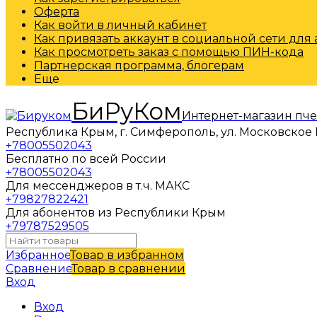
Оферта
Как войти в личный кабинет
Как привязать аккаунт в социальной сети для
Как просмотреть заказ с помощью ПИН-кода
Партнерская программа, блогерам
Еще
БиРуКом
Интернет-магазин пч
Республика Крым, г. Симферополь, ул. Московское 
+78005502043
Бесплатно по всей России
+78005502043
Для мессенджеров в т.ч. МАКС
+79827822421
Для абонентов из Республики Крым
+79787529505
Избранное
Товар в избранном
Сравнение
Товар в сравнении
Вход
Вход