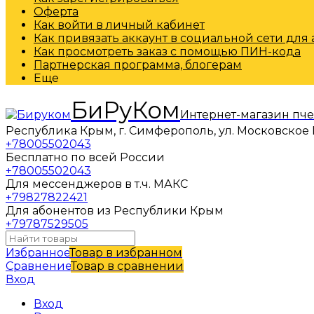
Оферта
Как войти в личный кабинет
Как привязать аккаунт в социальной сети для
Как просмотреть заказ с помощью ПИН-кода
Партнерская программа, блогерам
Еще
БиРуКом
Интернет-магазин пч
Республика Крым, г. Симферополь, ул. Московское 
+78005502043
Бесплатно по всей России
+78005502043
Для мессенджеров в т.ч. МАКС
+79827822421
Для абонентов из Республики Крым
+79787529505
Избранное
Товар в избранном
Сравнение
Товар в сравнении
Вход
Вход