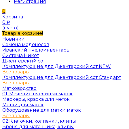
Регистрация
0
Корзина
0
₽
(пусто)
Товар в корзине!
Новинки
Семена медоносов
Иранский пчелоинвентарь
Система Никот
Джентерский сот
Комплектующие для Джентерский сот NEW
Все товары
Комплектующие для Джентерский сот Стандарт
Все товары
Матководство
01. Мечение пчелиных маток
Маркеры, краска для меток
Метки для маток
Оборудование для метки маток
Все товары
02.Клеточки, колпачки, клипы
Броня для маточника, клипы