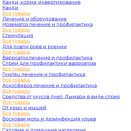
Канди, корма, инвертирование
Канди
Все товары
Лечение и оборудование
Нозематоз лечение и профилактика
Все товары
Стимуляция
Все товары
Для ловли роёв и роении
Все товары
Варроатоз лечение и профилактика
Спреи для профилактики варроатоза
Все товары
Гнилец лечение и профилактика
Все товары
Аскосфероз лечение и профилактика
Все товары
Средства от укусов пчел. Дымари в виде спрея
Все товары
От крыс и мышей
Все товары
Восковая моль и дезинфекция ульев
Все товары
Садовые и домашние насекомые