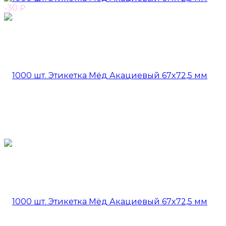
-30
₽