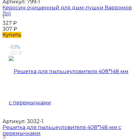
Артикул:
799-1
Керосин очищенный для дым-пушки Варромор
(1л)
1
327
₽
307
₽
Купить
-10%
-20
₽
Артикул:
3032-1
Решетка для пыльцеуловителя 408*148 мм с
перемычками
3