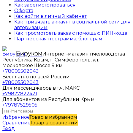
Как зарегистрироваться
Оферта
Как войти в личный кабинет
Как привязать аккаунт в социальной сети для
авторизации
Как просмотреть заказ с помощью ПИН-кода
Партнерская программа, блогерам
Бируком
Интернет-магазин пчеловодства
Республика Крым, г. Симферополь, ул.
Московское Шоссе 9 км.
+78005502043
Бесплатно по всей России
+78005502043
Для мессенджеров в т.ч. МАКС
+79827822421
Для абонентов из Республики Крым
+79787529505
Избранное
Товар в избранном
Сравнение
Товар в сравнении
Вход