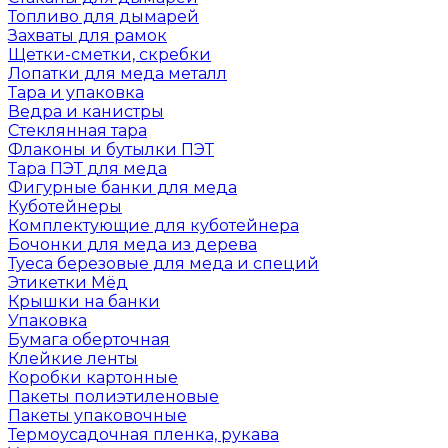
Топливо для дымарей
Захваты для рамок
Щетки-сметки, скребки
Лопатки для меда металл
Тара и упаковка
Ведра и канистры
Стеклянная тара
Флаконы и бутылки ПЭТ
Тара ПЭТ для меда
Фигурные банки для меда
Куботейнеры
Комплектующие для куботейнера
Бочонки для меда из дерева
Туеса березовые для меда и специй
Этикетки Мёд
Крышки на банки
Упаковка
Бумага оберточная
Клейкие ленты
Коробки картонные
Пакеты полиэтиленовые
Пакеты упаковочные
Термоусадочная пленка, рукава