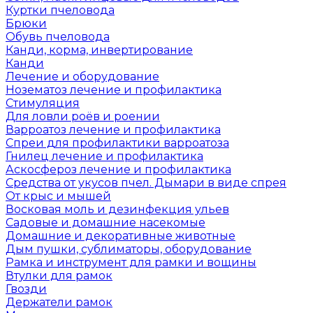
Куртки пчеловода
Брюки
Обувь пчеловода
Канди, корма, инвертирование
Канди
Лечение и оборудование
Нозематоз лечение и профилактика
Стимуляция
Для ловли роёв и роении
Варроатоз лечение и профилактика
Спреи для профилактики варроатоза
Гнилец лечение и профилактика
Аскосфероз лечение и профилактика
Средства от укусов пчел. Дымари в виде спрея
От крыс и мышей
Восковая моль и дезинфекция ульев
Садовые и домашние насекомые
Домашние и декоративные животные
Дым пушки, сублиматоры, оборудование
Рамка и инструмент для рамки и вощины
Втулки для рамок
Гвозди
Держатели рамок