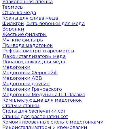
Упаковочная пленка
Термосы
Откачка меда
Краны для слива меда
Фильтры, сита, воронки для меда
Воронки
Жесткие фильтры
Мягкие фильтры
Привода медогонок
Рефрактометры и ареометры
Декристаллизаторы меда
Лопатки, ложки для меда
Медогонки
Медогонки Феролайф
Медогонки АВВ
Медогонки другие
Медогонки Грановского
Медогонки Медуница ПП Плазма
Комплектующие для медогонок
Столы и станки
Столы для распечатки сот
Станки для распечатки сот
Комбинированные столы с медогонками
Рекристаллизаторы и кремовалки