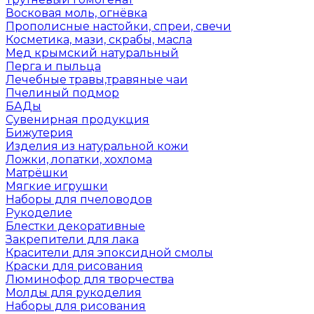
Восковая моль, огнёвка
Прополисные настойки, спреи, свечи
Косметика, мази, скрабы, масла
Мед крымский натуральный
Перга и пыльца
Лечебные травы,травяные чаи
Пчелиный подмор
БАДы
Сувенирная продукция
Бижутерия
Изделия из натуральной кожи
Ложки, лопатки, хохлома
Матрёшки
Мягкие игрушки
Наборы для пчеловодов
Рукоделие
Блестки декоративные
Закрепители для лака
Красители для эпоксидной смолы
Краски для рисования
Люминофор для творчества
Молды для рукоделия
Наборы для рисования