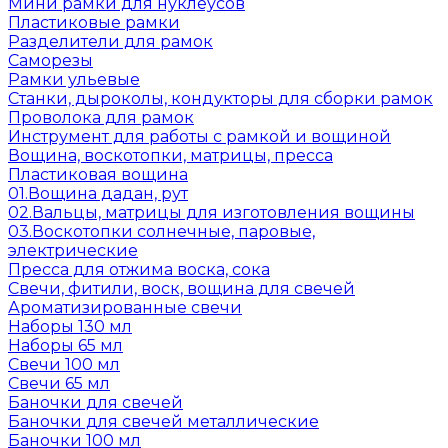
Мини рамки для нуклеусов
Пластиковые рамки
Разделители для рамок
Саморезы
Рамки ульевые
Станки, дыроколы, кондукторы для сборки рамок
Проволока для рамок
Инструмент для работы с рамкой и вощиной
Вощина, воскотопки, матрицы, пресса
Пластиковая вощина
01.Вощина дадан, рут
02.Вальцы, матрицы для изготовления вощины
03.Воскотопки солнечные, паровые,
электрические
Пресса для отжима воска, сока
Свечи, фитили, воск, вощина для свечей
Ароматизированные свечи
Наборы 130 мл
Наборы 65 мл
Свечи 100 мл
Свечи 65 мл
Баночки для свечей
Баночки для свечей металлические
Баночки 100 мл