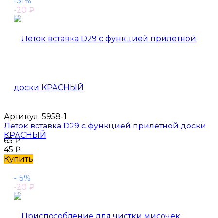
-31%
-20
₽
Артикул:
5958-1
Леток вставка D29 с функцией прилётной доски
КРАСНЫЙ
65
₽
45
₽
Купить
-15%
-20
₽