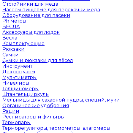
Отстойники для мёда
Насосы пищевые для перекачки меда
Оборудование для пасеки
Ph метры
ВЁСЛА
Аксессуары для лодок
Весла
Комплектующие
Рюкзаки
Сумки
Сумки и рюкзаки для вёсел
Инструмент
Декроттуары
Мультиметры
Нивелиры
Толщиномеры
Штангельциркуль
Мельницы для сахарной пудры, специй, муки
Органические удобрения
Рации
Респираторы и фильтры
Термопары
Терморегуляторы, термометры, влагомеры