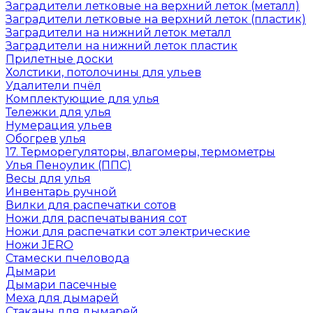
Заградители летковые на верхний леток (металл)
Заградители летковые на верхний леток (пластик)
Заградители на нижний леток металл
Заградители на нижний леток пластик
Прилетные доски
Холстики, потолочины для ульев
Удалители пчёл
Комплектующие для улья
Тележки для улья
Нумерация ульев
Обогрев улья
17. Терморегуляторы, влагомеры, термометры
Улья Пеноулик (ППС)
Весы для улья
Инвентарь ручной
Вилки для распечатки сотов
Ножи для распечатывания сот
Ножи для распечатки сот электрические
Ножи JERO
Стамески пчеловода
Дымари
Дымари пасечные
Меха для дымарей
Стаканы для дымарей