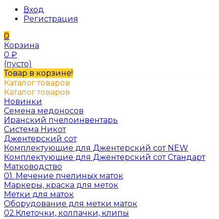
Вход
Регистрация
0
Корзина
0
₽
(пусто)
Товар в корзине!
Каталог товаров
Каталог товаров
Новинки
Семена медоносов
Иранский пчелоинвентарь
Система Никот
Джентерский сот
Комплектующие для Джентерский сот NEW
Комплектующие для Джентерский сот Стандарт
Матководство
01. Мечение пчелиных маток
Маркеры, краска для меток
Метки для маток
Оборудование для метки маток
02.Клеточки, колпачки, клипы