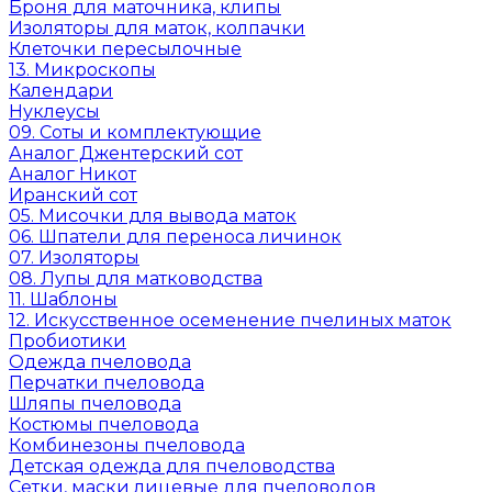
Броня для маточника, клипы
Изоляторы для маток, колпачки
Клеточки пересылочные
13. Микроскопы
Календари
Нуклеусы
09. Соты и комплектующие
Аналог Джентерский сот
Аналог Никот
Иранский сот
05. Мисочки для вывода маток
06. Шпатели для переноса личинок
07. Изоляторы
08. Лупы для матководства
11. Шаблоны
12. Искусственное осеменение пчелиных маток
Пробиотики
Одежда пчеловода
Перчатки пчеловода
Шляпы пчеловода
Костюмы пчеловода
Комбинезоны пчеловода
Детская одежда для пчеловодства
Сетки, маски лицевые для пчеловодов