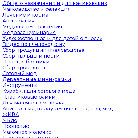
Общего назначения и для начинающих
Матководство и селекция
Лечение и корма
Апитерапия
Медоносные растения
Медовая кулинария
Художественная и для детей о пчелах
Видео по пчеловодству
Сбор продукции пчеловодства
Сбор пыльцы и перги
Пыльцесборники
Сбор прополиса
Сотовый мёд
Деревянные мини-рамки
Инструменты
Коробки для сотового меда
Пластиковые рамки
Для маточного молочка
Апитерапия, продукты пчеловодства, мёд
ЖИВА
Мыло
Прополис
Маточное молочко
Трутневый гомогенат