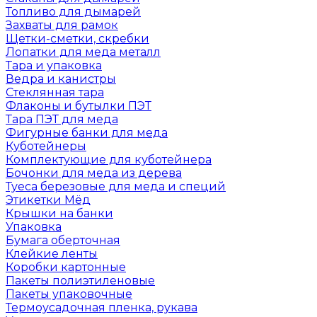
Топливо для дымарей
Захваты для рамок
Щетки-сметки, скребки
Лопатки для меда металл
Тара и упаковка
Ведра и канистры
Стеклянная тара
Флаконы и бутылки ПЭТ
Тара ПЭТ для меда
Фигурные банки для меда
Куботейнеры
Комплектующие для куботейнера
Бочонки для меда из дерева
Туеса березовые для меда и специй
Этикетки Мёд
Крышки на банки
Упаковка
Бумага оберточная
Клейкие ленты
Коробки картонные
Пакеты полиэтиленовые
Пакеты упаковочные
Термоусадочная пленка, рукава