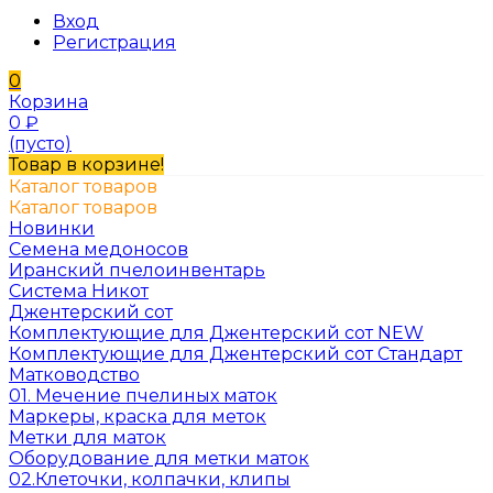
Вход
Регистрация
0
Корзина
0
₽
(пусто)
Товар в корзине!
Каталог товаров
Каталог товаров
Новинки
Семена медоносов
Иранский пчелоинвентарь
Система Никот
Джентерский сот
Комплектующие для Джентерский сот NEW
Комплектующие для Джентерский сот Стандарт
Матководство
01. Мечение пчелиных маток
Маркеры, краска для меток
Метки для маток
Оборудование для метки маток
02.Клеточки, колпачки, клипы