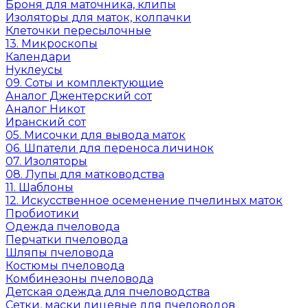
Броня для маточника, клипы
Изоляторы для маток, колпачки
Клеточки пересылочные
13. Микроскопы
Календари
Нуклеусы
09. Соты и комплектующие
Аналог Джентерский сот
Аналог Никот
Иранский сот
05. Мисочки для вывода маток
06. Шпатели для переноса личинок
07. Изоляторы
08. Лупы для матководства
11. Шаблоны
12. Искусственное осеменение пчелиных маток
Пробиотики
Одежда пчеловода
Перчатки пчеловода
Шляпы пчеловода
Костюмы пчеловода
Комбинезоны пчеловода
Детская одежда для пчеловодства
Сетки, маски лицевые для пчеловодов