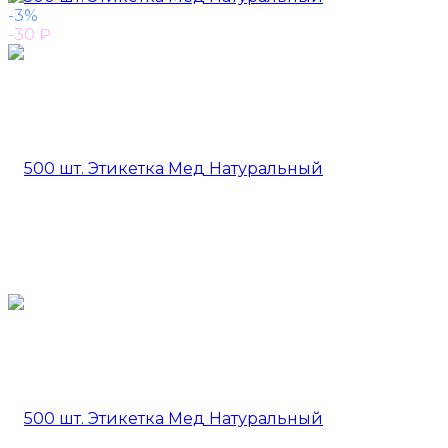
-3%
-30
₽