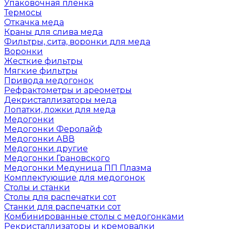
Упаковочная пленка
Термосы
Откачка меда
Краны для слива меда
Фильтры, сита, воронки для меда
Воронки
Жесткие фильтры
Мягкие фильтры
Привода медогонок
Рефрактометры и ареометры
Декристаллизаторы меда
Лопатки, ложки для меда
Медогонки
Медогонки Феролайф
Медогонки АВВ
Медогонки другие
Медогонки Грановского
Медогонки Медуница ПП Плазма
Комплектующие для медогонок
Столы и станки
Столы для распечатки сот
Станки для распечатки сот
Комбинированные столы с медогонками
Рекристаллизаторы и кремовалки