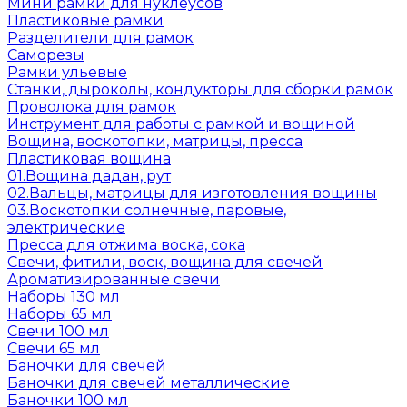
Мини рамки для нуклеусов
Пластиковые рамки
Разделители для рамок
Саморезы
Рамки ульевые
Станки, дыроколы, кондукторы для сборки рамок
Проволока для рамок
Инструмент для работы с рамкой и вощиной
Вощина, воскотопки, матрицы, пресса
Пластиковая вощина
01.Вощина дадан, рут
02.Вальцы, матрицы для изготовления вощины
03.Воскотопки солнечные, паровые,
электрические
Пресса для отжима воска, сока
Свечи, фитили, воск, вощина для свечей
Ароматизированные свечи
Наборы 130 мл
Наборы 65 мл
Свечи 100 мл
Свечи 65 мл
Баночки для свечей
Баночки для свечей металлические
Баночки 100 мл