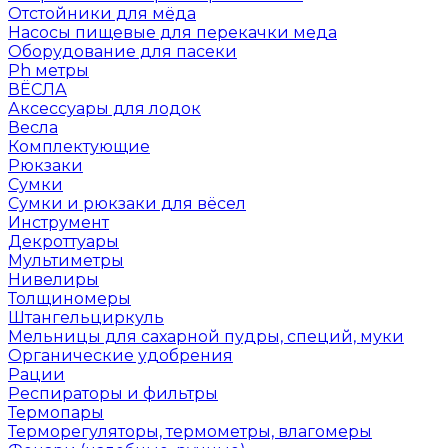
Отстойники для мёда
Насосы пищевые для перекачки меда
Оборудование для пасеки
Ph метры
ВЁСЛА
Аксессуары для лодок
Весла
Комплектующие
Рюкзаки
Сумки
Сумки и рюкзаки для вёсел
Инструмент
Декроттуары
Мультиметры
Нивелиры
Толщиномеры
Штангельциркуль
Мельницы для сахарной пудры, специй, муки
Органические удобрения
Рации
Респираторы и фильтры
Термопары
Терморегуляторы, термометры, влагомеры