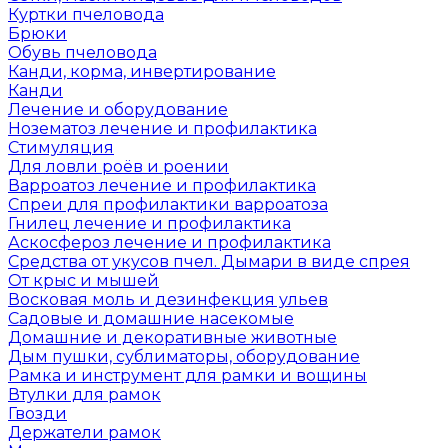
Куртки пчеловода
Брюки
Обувь пчеловода
Канди, корма, инвертирование
Канди
Лечение и оборудование
Нозематоз лечение и профилактика
Стимуляция
Для ловли роёв и роении
Варроатоз лечение и профилактика
Спреи для профилактики варроатоза
Гнилец лечение и профилактика
Аскосфероз лечение и профилактика
Средства от укусов пчел. Дымари в виде спрея
От крыс и мышей
Восковая моль и дезинфекция ульев
Садовые и домашние насекомые
Домашние и декоративные животные
Дым пушки, сублиматоры, оборудование
Рамка и инструмент для рамки и вощины
Втулки для рамок
Гвозди
Держатели рамок