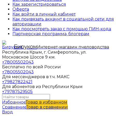
Как зарегистрироваться
Оферта
Как войти в личный кабинет
Как привязать аккаунт в социальной сети для
авторизации
Как просмотреть заказ с помощью ПИН-кода
Партнерская программа, блогерам
Бируком
Интернет-магазин пчеловодства
Республика Крым, г. Симферополь, ул.
Московское Шоссе 9 км.
+78005502043
Бесплатно по всей России
+78005502043
Для мессенджеров в т.ч. МАКС
+79827822421
Для абонентов из Республики Крым
+79787529505
Избранное
Товар в избранном
Сравнение
Товар в сравнении
Вход