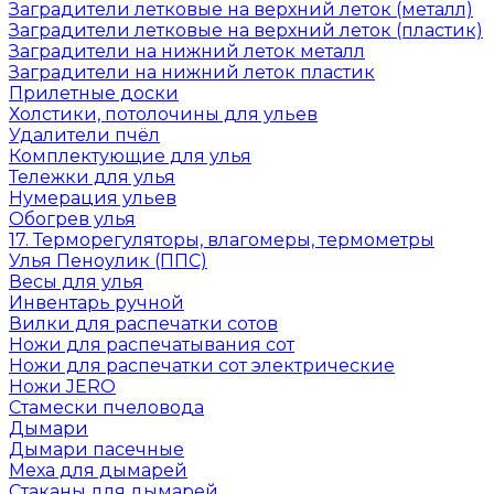
Заградители летковые на верхний леток (металл)
Заградители летковые на верхний леток (пластик)
Заградители на нижний леток металл
Заградители на нижний леток пластик
Прилетные доски
Холстики, потолочины для ульев
Удалители пчёл
Комплектующие для улья
Тележки для улья
Нумерация ульев
Обогрев улья
17. Терморегуляторы, влагомеры, термометры
Улья Пеноулик (ППС)
Весы для улья
Инвентарь ручной
Вилки для распечатки сотов
Ножи для распечатывания сот
Ножи для распечатки сот электрические
Ножи JERO
Стамески пчеловода
Дымари
Дымари пасечные
Меха для дымарей
Стаканы для дымарей