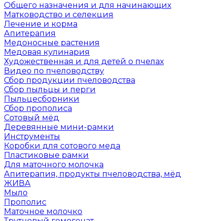
Общего назначения и для начинающих
Матководство и селекция
Лечение и корма
Апитерапия
Медоносные растения
Медовая кулинария
Художественная и для детей о пчелах
Видео по пчеловодству
Сбор продукции пчеловодства
Сбор пыльцы и перги
Пыльцесборники
Сбор прополиса
Сотовый мёд
Деревянные мини-рамки
Инструменты
Коробки для сотового меда
Пластиковые рамки
Для маточного молочка
Апитерапия, продукты пчеловодства, мёд
ЖИВА
Мыло
Прополис
Маточное молочко
Трутневый гомогенат