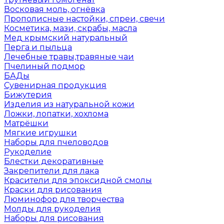
Восковая моль, огнёвка
Прополисные настойки, спреи, свечи
Косметика, мази, скрабы, масла
Мед крымский натуральный
Перга и пыльца
Лечебные травы,травяные чаи
Пчелиный подмор
БАДы
Сувенирная продукция
Бижутерия
Изделия из натуральной кожи
Ложки, лопатки, хохлома
Матрёшки
Мягкие игрушки
Наборы для пчеловодов
Рукоделие
Блестки декоративные
Закрепители для лака
Красители для эпоксидной смолы
Краски для рисования
Люминофор для творчества
Молды для рукоделия
Наборы для рисования