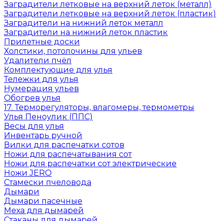
Заградители летковые на верхний леток (металл)
Заградители летковые на верхний леток (пластик)
Заградители на нижний леток металл
Заградители на нижний леток пластик
Прилетные доски
Холстики, потолочины для ульев
Удалители пчёл
Комплектующие для улья
Тележки для улья
Нумерация ульев
Обогрев улья
17. Терморегуляторы, влагомеры, термометры
Улья Пеноулик (ППС)
Весы для улья
Инвентарь ручной
Вилки для распечатки сотов
Ножи для распечатывания сот
Ножи для распечатки сот электрические
Ножи JERO
Стамески пчеловода
Дымари
Дымари пасечные
Меха для дымарей
Стаканы для дымарей