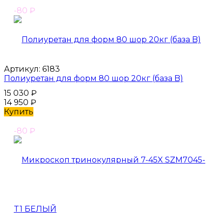
-80
₽
Артикул:
6183
Полиуретан для форм 80 шор 20кг (база B)
15 030
₽
14 950
₽
Купить
-80
₽