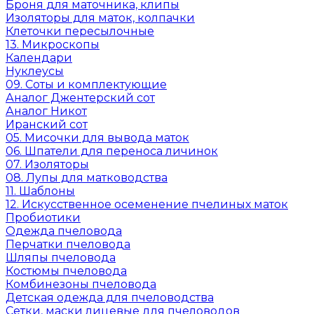
Броня для маточника, клипы
Изоляторы для маток, колпачки
Клеточки пересылочные
13. Микроскопы
Календари
Нуклеусы
09. Соты и комплектующие
Аналог Джентерский сот
Аналог Никот
Иранский сот
05. Мисочки для вывода маток
06. Шпатели для переноса личинок
07. Изоляторы
08. Лупы для матководства
11. Шаблоны
12. Искусственное осеменение пчелиных маток
Пробиотики
Одежда пчеловода
Перчатки пчеловода
Шляпы пчеловода
Костюмы пчеловода
Комбинезоны пчеловода
Детская одежда для пчеловодства
Сетки, маски лицевые для пчеловодов