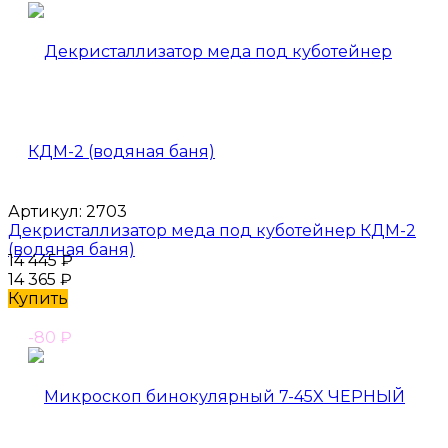
Артикул:
2703
Декристаллизатор меда под куботейнер КДМ-2
(водяная баня)
14 445
₽
14 365
₽
Купить
-80
₽