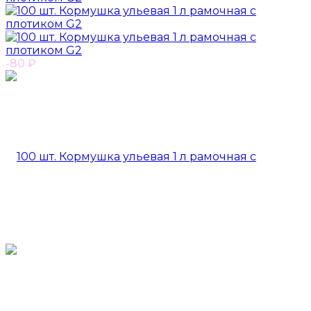
-80
₽