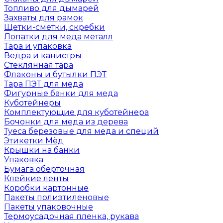
Топливо для дымарей
Захваты для рамок
Щетки-сметки, скребки
Лопатки для меда металл
Тара и упаковка
Ведра и канистры
Стеклянная тара
Флаконы и бутылки ПЭТ
Тара ПЭТ для меда
Фигурные банки для меда
Куботейнеры
Комплектующие для куботейнера
Бочонки для меда из дерева
Туеса березовые для меда и специй
Этикетки Мёд
Крышки на банки
Упаковка
Бумага оберточная
Клейкие ленты
Коробки картонные
Пакеты полиэтиленовые
Пакеты упаковочные
Термоусадочная пленка, рукава