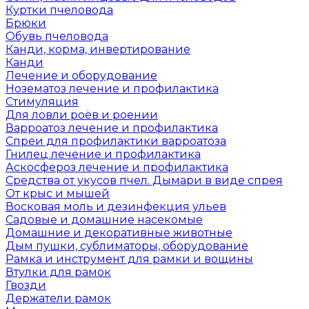
Куртки пчеловода
Брюки
Обувь пчеловода
Канди, корма, инвертирование
Канди
Лечение и оборудование
Нозематоз лечение и профилактика
Стимуляция
Для ловли роёв и роении
Варроатоз лечение и профилактика
Спреи для профилактики варроатоза
Гнилец лечение и профилактика
Аскосфероз лечение и профилактика
Средства от укусов пчел. Дымари в виде спрея
От крыс и мышей
Восковая моль и дезинфекция ульев
Садовые и домашние насекомые
Домашние и декоративные животные
Дым пушки, сублиматоры, оборудование
Рамка и инструмент для рамки и вощины
Втулки для рамок
Гвозди
Держатели рамок