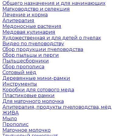
Общего назначения и для начинающих
Матководство и селекция
Лечение и корма
Апитерапия
Медоносные растения
Медовая кулинария
Художественная и для детей о пчелах
Видео по пчеловодству
Сбор продукции пчеловодства
Сбор пыльцы и перги
Пыльцесборники
Сбор прополиса
Сотовый мёд
Деревянные мини-рамки
Инструменты
Коробки для сотового меда
Пластиковые рамки
Для маточного молочка
Апитерапия, продукты пчеловодства, мёд
ЖИВА
Мыло
Прополис
Маточное молочко
Трутневый гомогенат