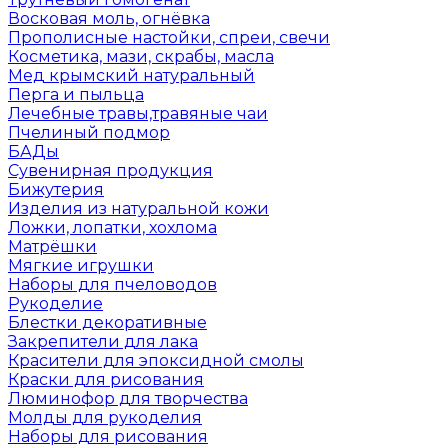
Восковая моль, огнёвка
Прополисные настойки, спреи, свечи
Косметика, мази, скрабы, масла
Мед крымский натуральный
Перга и пыльца
Лечебные травы,травяные чаи
Пчелиный подмор
БАДы
Сувенирная продукция
Бижутерия
Изделия из натуральной кожи
Ложки, лопатки, хохлома
Матрёшки
Мягкие игрушки
Наборы для пчеловодов
Рукоделие
Блестки декоративные
Закрепители для лака
Красители для эпоксидной смолы
Краски для рисования
Люминофор для творчества
Молды для рукоделия
Наборы для рисования