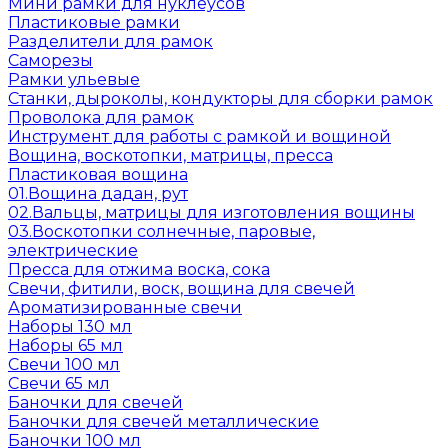
Мини рамки для нуклеусов
Пластиковые рамки
Разделители для рамок
Саморезы
Рамки ульевые
Станки, дыроколы, кондукторы для сборки рамок
Проволока для рамок
Инструмент для работы с рамкой и вощиной
Вощина, воскотопки, матрицы, пресса
Пластиковая вощина
01.Вощина дадан, рут
02.Вальцы, матрицы для изготовления вощины
03.Воскотопки солнечные, паровые,
электрические
Пресса для отжима воска, сока
Свечи, фитили, воск, вощина для свечей
Ароматизированные свечи
Наборы 130 мл
Наборы 65 мл
Свечи 100 мл
Свечи 65 мл
Баночки для свечей
Баночки для свечей металлические
Баночки 100 мл