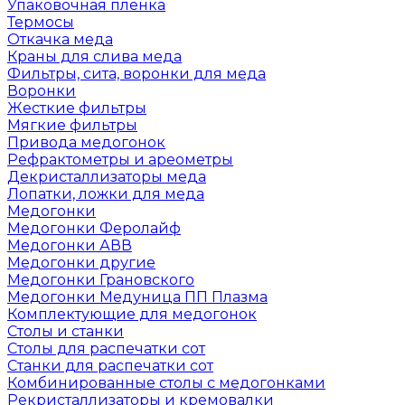
Упаковочная пленка
Термосы
Откачка меда
Краны для слива меда
Фильтры, сита, воронки для меда
Воронки
Жесткие фильтры
Мягкие фильтры
Привода медогонок
Рефрактометры и ареометры
Декристаллизаторы меда
Лопатки, ложки для меда
Медогонки
Медогонки Феролайф
Медогонки АВВ
Медогонки другие
Медогонки Грановского
Медогонки Медуница ПП Плазма
Комплектующие для медогонок
Столы и станки
Столы для распечатки сот
Станки для распечатки сот
Комбинированные столы с медогонками
Рекристаллизаторы и кремовалки