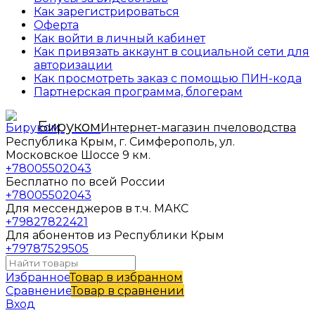
Как зарегистрироваться
Оферта
Как войти в личный кабинет
Как привязать аккаунт в социальной сети для
авторизации
Как просмотреть заказ с помощью ПИН-кода
Партнерская программа, блогерам
Бируком
Интернет-магазин пчеловодства
Республика Крым, г. Симферополь, ул.
Московское Шоссе 9 км.
+78005502043
Бесплатно по всей России
+78005502043
Для мессенджеров в т.ч. МАКС
+79827822421
Для абонентов из Республики Крым
+79787529505
Избранное
Товар в избранном
Сравнение
Товар в сравнении
Вход