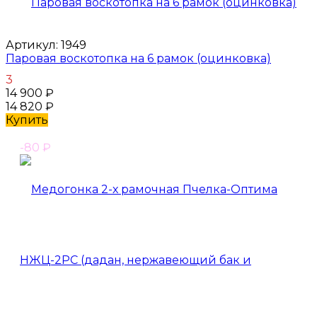
Артикул:
1949
Паровая воскотопка на 6 рамок (оцинковка)
3
14 900
₽
14 820
₽
Купить
-80
₽