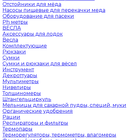
Отстойники для мёда
Насосы пищевые для перекачки меда
Оборудование для пасеки
Ph метры
ВЁСЛА
Аксессуары для лодок
Весла
Комплектующие
Рюкзаки
Сумки
Сумки и рюкзаки для вёсел
Инструмент
Декроттуары
Мультиметры
Нивелиры
Толщиномеры
Штангельциркуль
Мельницы для сахарной пудры, специй, муки
Органические удобрения
Рации
Респираторы и фильтры
Термопары
Терморегуляторы, термометры, влагомеры