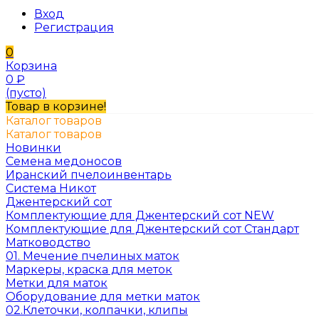
Вход
Регистрация
0
Корзина
0
₽
(пусто)
Товар в корзине!
Каталог товаров
Каталог товаров
Новинки
Семена медоносов
Иранский пчелоинвентарь
Система Никот
Джентерский сот
Комплектующие для Джентерский сот NEW
Комплектующие для Джентерский сот Стандарт
Матководство
01. Мечение пчелиных маток
Маркеры, краска для меток
Метки для маток
Оборудование для метки маток
02.Клеточки, колпачки, клипы