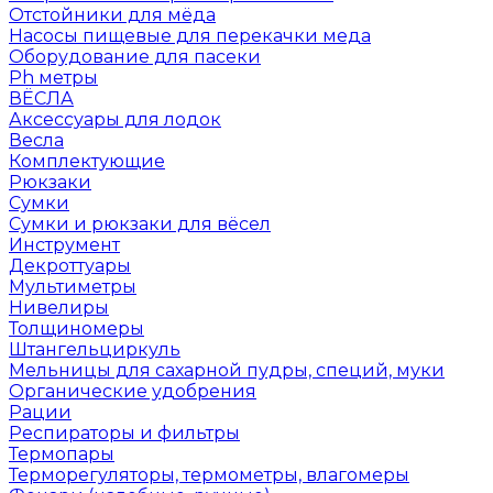
Отстойники для мёда
Насосы пищевые для перекачки меда
Оборудование для пасеки
Ph метры
ВЁСЛА
Аксессуары для лодок
Весла
Комплектующие
Рюкзаки
Сумки
Сумки и рюкзаки для вёсел
Инструмент
Декроттуары
Мультиметры
Нивелиры
Толщиномеры
Штангельциркуль
Мельницы для сахарной пудры, специй, муки
Органические удобрения
Рации
Респираторы и фильтры
Термопары
Терморегуляторы, термометры, влагомеры