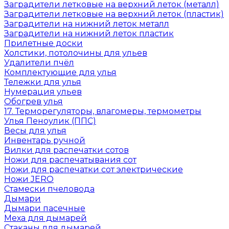
Заградители летковые на верхний леток (металл)
Заградители летковые на верхний леток (пластик)
Заградители на нижний леток металл
Заградители на нижний леток пластик
Прилетные доски
Холстики, потолочины для ульев
Удалители пчёл
Комплектующие для улья
Тележки для улья
Нумерация ульев
Обогрев улья
17. Терморегуляторы, влагомеры, термометры
Улья Пеноулик (ППС)
Весы для улья
Инвентарь ручной
Вилки для распечатки сотов
Ножи для распечатывания сот
Ножи для распечатки сот электрические
Ножи JERO
Стамески пчеловода
Дымари
Дымари пасечные
Меха для дымарей
Стаканы для дымарей