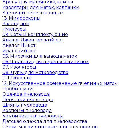
Броня для маточника, клипы
Изоляторы для маток, колпачки
Клеточки пересылочные
13. Микроскопы
Календари
Нуклеусы
09. Соты и комплектующие
Аналог Джентерский сот
Аналог Никот
Иранский сот
05. Мисочки для вывода маток
06. Шпатели для переноса личинок
07. Изоляторы
08. Лупы для матководства
11. Шаблоны
12. Искусственное осеменение пчелиных маток
Пробиотики
Одежда пчеловода
Перчатки пчеловода
Шляпы пчеловода
Костюмы пчеловода
Комбинезоны пчеловода
Детская одежда для пчеловодства
Сетки, маски лицевые для пчеловодов