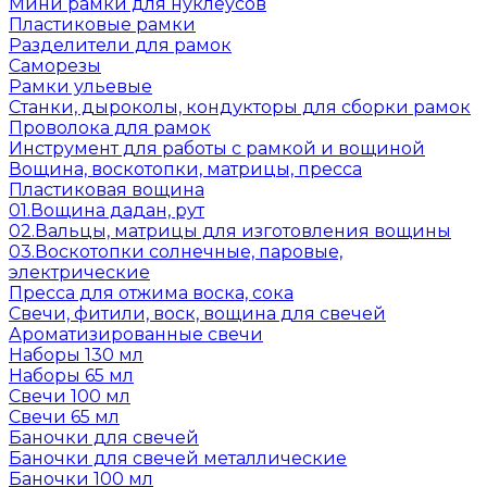
Мини рамки для нуклеусов
Пластиковые рамки
Разделители для рамок
Саморезы
Рамки ульевые
Станки, дыроколы, кондукторы для сборки рамок
Проволока для рамок
Инструмент для работы с рамкой и вощиной
Вощина, воскотопки, матрицы, пресса
Пластиковая вощина
01.Вощина дадан, рут
02.Вальцы, матрицы для изготовления вощины
03.Воскотопки солнечные, паровые,
электрические
Пресса для отжима воска, сока
Свечи, фитили, воск, вощина для свечей
Ароматизированные свечи
Наборы 130 мл
Наборы 65 мл
Свечи 100 мл
Свечи 65 мл
Баночки для свечей
Баночки для свечей металлические
Баночки 100 мл