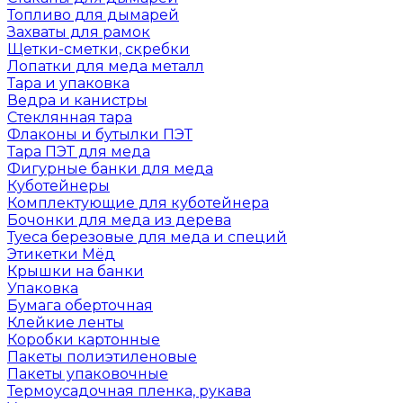
Топливо для дымарей
Захваты для рамок
Щетки-сметки, скребки
Лопатки для меда металл
Тара и упаковка
Ведра и канистры
Стеклянная тара
Флаконы и бутылки ПЭТ
Тара ПЭТ для меда
Фигурные банки для меда
Куботейнеры
Комплектующие для куботейнера
Бочонки для меда из дерева
Туеса березовые для меда и специй
Этикетки Мёд
Крышки на банки
Упаковка
Бумага оберточная
Клейкие ленты
Коробки картонные
Пакеты полиэтиленовые
Пакеты упаковочные
Термоусадочная пленка, рукава