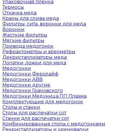
Упаковочная пленка
Термосы
Откачка меда
Краны для слива меда
Фильтры, сита, воронки для меда
Воронки
Жесткие фильтры
Мягкие фильтры
Привода медогонок
Рефрактометры и ареометры
Декристаллизаторы меда
Лопатки, ложки для меда
Медогонки
Медогонки Феролайф
Медогонки АВВ
Медогонки другие
Медогонки Грановского
Медогонки Медуница ПП Плазма
Комплектующие для медогонок
Столы и станки
Столы для распечатки сот
Станки для распечатки сот
Комбинированные столы с медогонками
Рекристаллизаторы и кремовалки