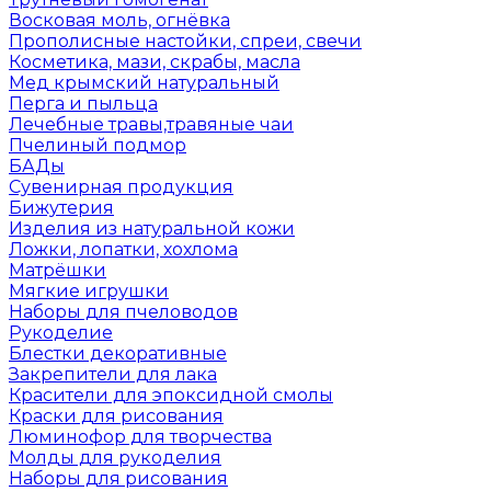
Восковая моль, огнёвка
Прополисные настойки, спреи, свечи
Косметика, мази, скрабы, масла
Мед крымский натуральный
Перга и пыльца
Лечебные травы,травяные чаи
Пчелиный подмор
БАДы
Сувенирная продукция
Бижутерия
Изделия из натуральной кожи
Ложки, лопатки, хохлома
Матрёшки
Мягкие игрушки
Наборы для пчеловодов
Рукоделие
Блестки декоративные
Закрепители для лака
Красители для эпоксидной смолы
Краски для рисования
Люминофор для творчества
Молды для рукоделия
Наборы для рисования