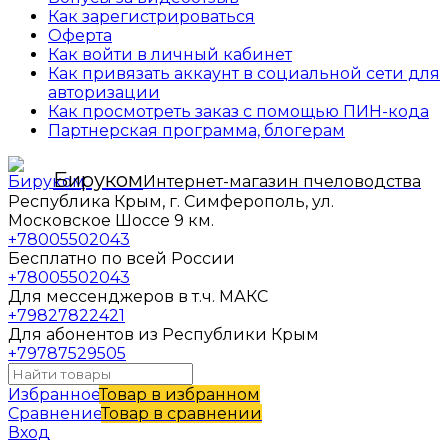
Как зарегистрироваться
Оферта
Как войти в личный кабинет
Как привязать аккаунт в социальной сети для
авторизации
Как просмотреть заказ с помощью ПИН-кода
Партнерская программа, блогерам
Бируком
Интернет-магазин пчеловодства
Республика Крым, г. Симферополь, ул.
Московское Шоссе 9 км.
+78005502043
Бесплатно по всей России
+78005502043
Для мессенджеров в т.ч. МАКС
+79827822421
Для абонентов из Республики Крым
+79787529505
Избранное
Товар в избранном
Сравнение
Товар в сравнении
Вход