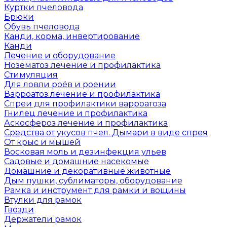
Куртки пчеловода
Брюки
Обувь пчеловода
Канди, корма, инвертирование
Канди
Лечение и оборудование
Нозематоз лечение и профилактика
Стимуляция
Для ловли роёв и роении
Варроатоз лечение и профилактика
Спреи для профилактики варроатоза
Гнилец лечение и профилактика
Аскосфероз лечение и профилактика
Средства от укусов пчел. Дымари в виде спрея
От крыс и мышей
Восковая моль и дезинфекция ульев
Садовые и домашние насекомые
Домашние и декоративные животные
Дым пушки, сублиматоры, оборудование
Рамка и инструмент для рамки и вощины
Втулки для рамок
Гвозди
Держатели рамок