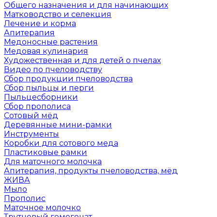
Общего назначения и для начинающих
Матководство и селекция
Лечение и корма
Апитерапия
Медоносные растения
Медовая кулинария
Художественная и для детей о пчелах
Видео по пчеловодству
Сбор продукции пчеловодства
Сбор пыльцы и перги
Пыльцесборники
Сбор прополиса
Сотовый мёд
Деревянные мини-рамки
Инструменты
Коробки для сотового меда
Пластиковые рамки
Для маточного молочка
Апитерапия, продукты пчеловодства, мёд
ЖИВА
Мыло
Прополис
Маточное молочко
Трутневый гомогенат