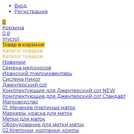
Вход
Регистрация
0
Корзина
0
₽
(пусто)
Товар в корзине!
Каталог товаров
Каталог товаров
Новинки
Семена медоносов
Иранский пчелоинвентарь
Система Никот
Джентерский сот
Комплектующие для Джентерский сот NEW
Комплектующие для Джентерский сот Стандарт
Матководство
01. Мечение пчелиных маток
Маркеры, краска для меток
Метки для маток
Оборудование для метки маток
02.Клеточки, колпачки, клипы