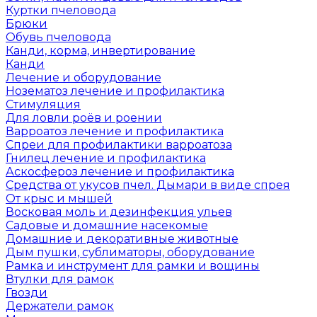
Куртки пчеловода
Брюки
Обувь пчеловода
Канди, корма, инвертирование
Канди
Лечение и оборудование
Нозематоз лечение и профилактика
Стимуляция
Для ловли роёв и роении
Варроатоз лечение и профилактика
Спреи для профилактики варроатоза
Гнилец лечение и профилактика
Аскосфероз лечение и профилактика
Средства от укусов пчел. Дымари в виде спрея
От крыс и мышей
Восковая моль и дезинфекция ульев
Садовые и домашние насекомые
Домашние и декоративные животные
Дым пушки, сублиматоры, оборудование
Рамка и инструмент для рамки и вощины
Втулки для рамок
Гвозди
Держатели рамок