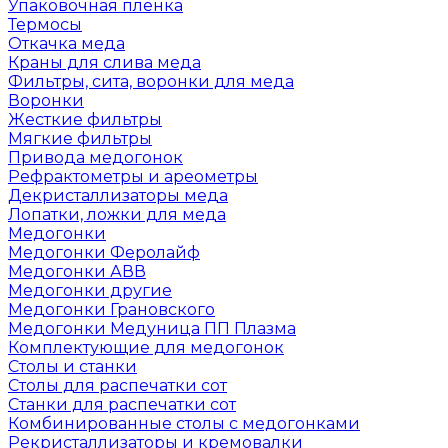
Упаковочная пленка
Термосы
Откачка меда
Краны для слива меда
Фильтры, сита, воронки для меда
Воронки
Жесткие фильтры
Мягкие фильтры
Привода медогонок
Рефрактометры и ареометры
Декристаллизаторы меда
Лопатки, ложки для меда
Медогонки
Медогонки Феролайф
Медогонки АВВ
Медогонки другие
Медогонки Грановского
Медогонки Медуница ПП Плазма
Комплектующие для медогонок
Столы и станки
Столы для распечатки сот
Станки для распечатки сот
Комбинированные столы с медогонками
Рекристаллизаторы и кремовалки