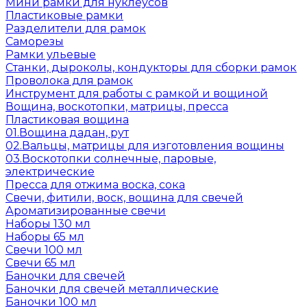
Мини рамки для нуклеусов
Пластиковые рамки
Разделители для рамок
Саморезы
Рамки ульевые
Станки, дыроколы, кондукторы для сборки рамок
Проволока для рамок
Инструмент для работы с рамкой и вощиной
Вощина, воскотопки, матрицы, пресса
Пластиковая вощина
01.Вощина дадан, рут
02.Вальцы, матрицы для изготовления вощины
03.Воскотопки солнечные, паровые,
электрические
Пресса для отжима воска, сока
Свечи, фитили, воск, вощина для свечей
Ароматизированные свечи
Наборы 130 мл
Наборы 65 мл
Свечи 100 мл
Свечи 65 мл
Баночки для свечей
Баночки для свечей металлические
Баночки 100 мл