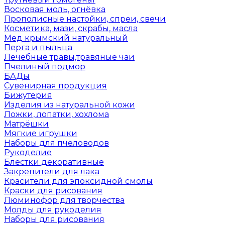
Восковая моль, огнёвка
Прополисные настойки, спреи, свечи
Косметика, мази, скрабы, масла
Мед крымский натуральный
Перга и пыльца
Лечебные травы,травяные чаи
Пчелиный подмор
БАДы
Сувенирная продукция
Бижутерия
Изделия из натуральной кожи
Ложки, лопатки, хохлома
Матрёшки
Мягкие игрушки
Наборы для пчеловодов
Рукоделие
Блестки декоративные
Закрепители для лака
Красители для эпоксидной смолы
Краски для рисования
Люминофор для творчества
Молды для рукоделия
Наборы для рисования