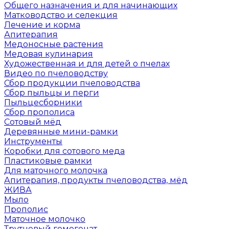
Общего назначения и для начинающих
Матководство и селекция
Лечение и корма
Апитерапия
Медоносные растения
Медовая кулинария
Художественная и для детей о пчелах
Видео по пчеловодству
Сбор продукции пчеловодства
Сбор пыльцы и перги
Пыльцесборники
Сбор прополиса
Сотовый мёд
Деревянные мини-рамки
Инструменты
Коробки для сотового меда
Пластиковые рамки
Для маточного молочка
Апитерапия, продукты пчеловодства, мёд
ЖИВА
Мыло
Прополис
Маточное молочко
Трутневый гомогенат