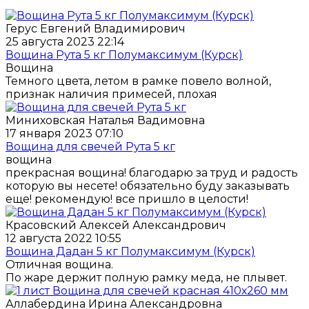
Герус Евгений Владимирович
25 августа 2023 22:14
Вощина Рута 5 кг Полумаксимум (Курск)
Вощина
Темного цвета, летом в рамке повело волной,
признак наличия примесей, плохая
Миниховская Наталья Вадимовна
17 января 2023 07:10
Вощина для свечей Рута 5 кг
вощина
прекрасная вощина! благодарю за труд и радость
которую вы несете! обязательно буду заказывать
еще! рекомендую! все пришло в целости!
Красовский Алексей Александрович
12 августа 2022 10:55
Вощина Дадан 5 кг Полумаксимум (Курск)
Отличная вощина.
По жаре держит полную рамку меда, не плывет.
Аллабердина Ирина Александровна