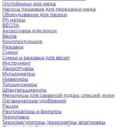
Отстойники для мёда
Насосы пищевые для перекачки меда
Оборудование для пасеки
Ph метры
ВЁСЛА
Аксессуары для лодок
Весла
Комплектующие
Рюкзаки
Сумки
Сумки и рюкзаки для вёсел
Инструмент
Декроттуары
Мультиметры
Нивелиры
Толщиномеры
Штангельциркуль
Мельницы для сахарной пудры, специй, муки
Органические удобрения
Рации
Респираторы и фильтры
Термопары
Терморегуляторы, термометры, влагомеры