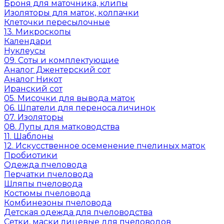
Броня для маточника, клипы
Изоляторы для маток, колпачки
Клеточки пересылочные
13. Микроскопы
Календари
Нуклеусы
09. Соты и комплектующие
Аналог Джентерский сот
Аналог Никот
Иранский сот
05. Мисочки для вывода маток
06. Шпатели для переноса личинок
07. Изоляторы
08. Лупы для матководства
11. Шаблоны
12. Искусственное осеменение пчелиных маток
Пробиотики
Одежда пчеловода
Перчатки пчеловода
Шляпы пчеловода
Костюмы пчеловода
Комбинезоны пчеловода
Детская одежда для пчеловодства
Сетки, маски лицевые для пчеловодов