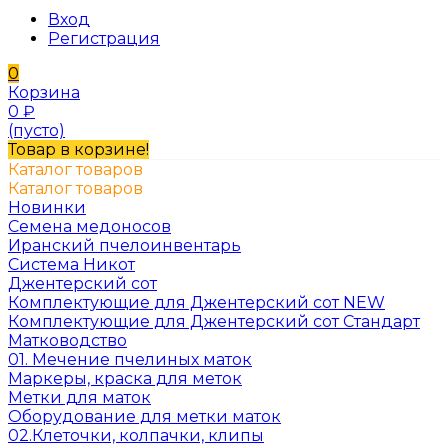
Вход
Регистрация
0
Корзина
0
₽
(пусто)
Товар в корзине!
Каталог товаров
Каталог товаров
Новинки
Семена медоносов
Иранский пчелоинвентарь
Система Никот
Джентерский сот
Комплектующие для Джентерский сот NEW
Комплектующие для Джентерский сот Стандарт
Матководство
01. Мечение пчелиных маток
Маркеры, краска для меток
Метки для маток
Оборудование для метки маток
02.Клеточки, колпачки, клипы