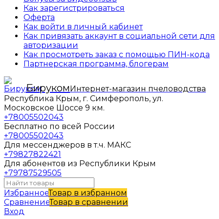
Как зарегистрироваться
Оферта
Как войти в личный кабинет
Как привязать аккаунт в социальной сети для
авторизации
Как просмотреть заказ с помощью ПИН-кода
Партнерская программа, блогерам
Бируком
Интернет-магазин пчеловодства
Республика Крым, г. Симферополь, ул.
Московское Шоссе 9 км.
+78005502043
Бесплатно по всей России
+78005502043
Для мессенджеров в т.ч. МАКС
+79827822421
Для абонентов из Республики Крым
+79787529505
Избранное
Товар в избранном
Сравнение
Товар в сравнении
Вход