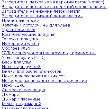
Заградители летковые на верхний леток (металл)
Заградители летковые на верхний леток (пластик)
Заградители на нижний леток металл
Заградители на нижний леток пластик
Прилетные доски
Холстики, потолочины для ульев
Удалители пчёл
Комплектующие для улья
Тележки для улья
Нумерация ульев
Обогрев улья
17. Терморегуляторы, влагомеры, термометры
Улья Пеноулик (ППС)
Весы для улья
Инвентарь ручной
Вилки для распечатки сотов
Ножи для распечатывания сот
Ножи для распечатки сот электрические
Ножи JERO
Стамески пчеловода
Дымари
Дымари пасечные
Меха для дымарей
Стаканы для дымарей