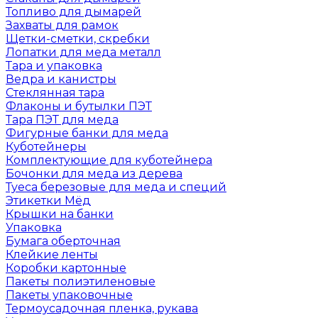
Топливо для дымарей
Захваты для рамок
Щетки-сметки, скребки
Лопатки для меда металл
Тара и упаковка
Ведра и канистры
Стеклянная тара
Флаконы и бутылки ПЭТ
Тара ПЭТ для меда
Фигурные банки для меда
Куботейнеры
Комплектующие для куботейнера
Бочонки для меда из дерева
Туеса березовые для меда и специй
Этикетки Мёд
Крышки на банки
Упаковка
Бумага оберточная
Клейкие ленты
Коробки картонные
Пакеты полиэтиленовые
Пакеты упаковочные
Термоусадочная пленка, рукава