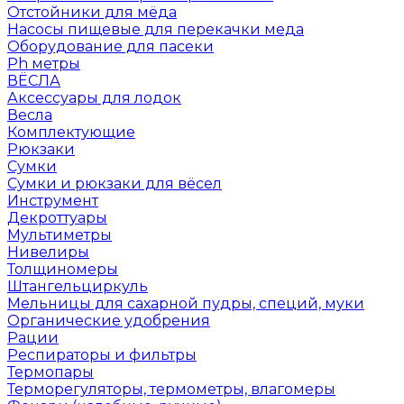
Отстойники для мёда
Насосы пищевые для перекачки меда
Оборудование для пасеки
Ph метры
ВЁСЛА
Аксессуары для лодок
Весла
Комплектующие
Рюкзаки
Сумки
Сумки и рюкзаки для вёсел
Инструмент
Декроттуары
Мультиметры
Нивелиры
Толщиномеры
Штангельциркуль
Мельницы для сахарной пудры, специй, муки
Органические удобрения
Рации
Респираторы и фильтры
Термопары
Терморегуляторы, термометры, влагомеры