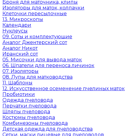
Броня для маточника, клипы
Изоляторы для маток, колпачки
Клеточки пересылочные
13. Микроскопы
Календари
Нуклеусы
09. Соты и комплектующие
Аналог Джентерский сот
Аналог Никот
Иранский сот
05. Мисочки для вывода маток
06. Шпатели для переноса личинок
07. Изоляторы
08. Лупы для матководства
11. Шаблоны
12. Искусственное осеменение пчелиных маток
Пробиотики
Одежда пчеловода
Перчатки пчеловода
Шляпы пчеловода
Костюмы пчеловода
Комбинезоны пчеловода
Детская одежда для пчеловодства
Сетки, маски лицевые для пчеловодов