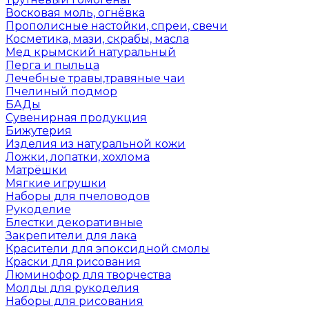
Восковая моль, огнёвка
Прополисные настойки, спреи, свечи
Косметика, мази, скрабы, масла
Мед крымский натуральный
Перга и пыльца
Лечебные травы,травяные чаи
Пчелиный подмор
БАДы
Сувенирная продукция
Бижутерия
Изделия из натуральной кожи
Ложки, лопатки, хохлома
Матрёшки
Мягкие игрушки
Наборы для пчеловодов
Рукоделие
Блестки декоративные
Закрепители для лака
Красители для эпоксидной смолы
Краски для рисования
Люминофор для творчества
Молды для рукоделия
Наборы для рисования