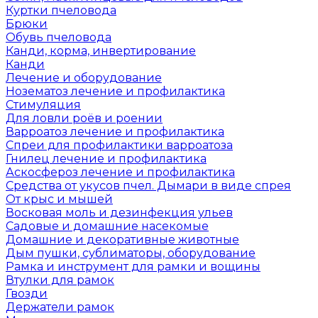
Куртки пчеловода
Брюки
Обувь пчеловода
Канди, корма, инвертирование
Канди
Лечение и оборудование
Нозематоз лечение и профилактика
Стимуляция
Для ловли роёв и роении
Варроатоз лечение и профилактика
Спреи для профилактики варроатоза
Гнилец лечение и профилактика
Аскосфероз лечение и профилактика
Средства от укусов пчел. Дымари в виде спрея
От крыс и мышей
Восковая моль и дезинфекция ульев
Садовые и домашние насекомые
Домашние и декоративные животные
Дым пушки, сублиматоры, оборудование
Рамка и инструмент для рамки и вощины
Втулки для рамок
Гвозди
Держатели рамок