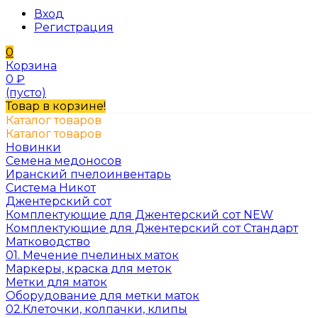
Вход
Регистрация
0
Корзина
0
₽
(пусто)
Товар в корзине!
Каталог товаров
Каталог товаров
Новинки
Семена медоносов
Иранский пчелоинвентарь
Система Никот
Джентерский сот
Комплектующие для Джентерский сот NEW
Комплектующие для Джентерский сот Стандарт
Матководство
01. Мечение пчелиных маток
Маркеры, краска для меток
Метки для маток
Оборудование для метки маток
02.Клеточки, колпачки, клипы