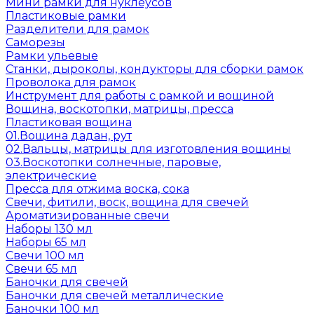
Мини рамки для нуклеусов
Пластиковые рамки
Разделители для рамок
Саморезы
Рамки ульевые
Станки, дыроколы, кондукторы для сборки рамок
Проволока для рамок
Инструмент для работы с рамкой и вощиной
Вощина, воскотопки, матрицы, пресса
Пластиковая вощина
01.Вощина дадан, рут
02.Вальцы, матрицы для изготовления вощины
03.Воскотопки солнечные, паровые,
электрические
Пресса для отжима воска, сока
Свечи, фитили, воск, вощина для свечей
Ароматизированные свечи
Наборы 130 мл
Наборы 65 мл
Свечи 100 мл
Свечи 65 мл
Баночки для свечей
Баночки для свечей металлические
Баночки 100 мл