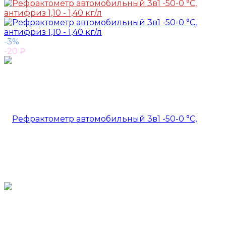
-3%
-20
₽