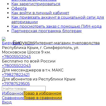
Как зарегистрироваться
Оферта
Как войти в личный кабинет
Как привязать аккаунт в социальной сети для
авторизации
Как просмотреть заказ с помощью ПИН-кода
Партнерская программа, блогерам
Бируком
Интернет-магазин пчеловодства
Республика Крым, г. Симферополь, ул.
Московское Шоссе 9 км.
+78005502043
Бесплатно по всей России
+78005502043
Для мессенджеров в т.ч. МАКС
+79827822421
Для абонентов из Республики Крым
+79787529505
Избранное
Товар в избранном
Сравнение
Товар в сравнении
Вход