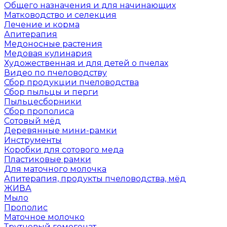
Общего назначения и для начинающих
Матководство и селекция
Лечение и корма
Апитерапия
Медоносные растения
Медовая кулинария
Художественная и для детей о пчелах
Видео по пчеловодству
Сбор продукции пчеловодства
Сбор пыльцы и перги
Пыльцесборники
Сбор прополиса
Сотовый мёд
Деревянные мини-рамки
Инструменты
Коробки для сотового меда
Пластиковые рамки
Для маточного молочка
Апитерапия, продукты пчеловодства, мёд
ЖИВА
Мыло
Прополис
Маточное молочко
Трутневый гомогенат