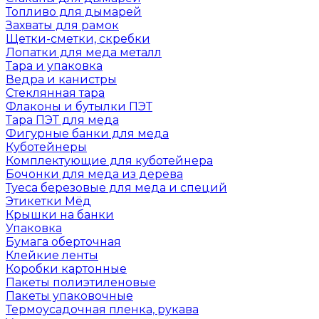
Топливо для дымарей
Захваты для рамок
Щетки-сметки, скребки
Лопатки для меда металл
Тара и упаковка
Ведра и канистры
Стеклянная тара
Флаконы и бутылки ПЭТ
Тара ПЭТ для меда
Фигурные банки для меда
Куботейнеры
Комплектующие для куботейнера
Бочонки для меда из дерева
Туеса березовые для меда и специй
Этикетки Мёд
Крышки на банки
Упаковка
Бумага оберточная
Клейкие ленты
Коробки картонные
Пакеты полиэтиленовые
Пакеты упаковочные
Термоусадочная пленка, рукава