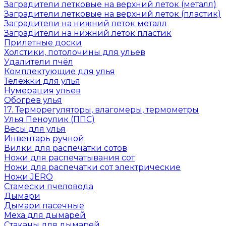
Заградители летковые на верхний леток (металл)
Заградители летковые на верхний леток (пластик)
Заградители на нижний леток металл
Заградители на нижний леток пластик
Прилетные доски
Холстики, потолочины для ульев
Удалители пчёл
Комплектующие для улья
Тележки для улья
Нумерация ульев
Обогрев улья
17. Терморегуляторы, влагомеры, термометры
Улья Пеноулик (ППС)
Весы для улья
Инвентарь ручной
Вилки для распечатки сотов
Ножи для распечатывания сот
Ножи для распечатки сот электрические
Ножи JERO
Стамески пчеловода
Дымари
Дымари пасечные
Меха для дымарей
Стаканы для дымарей