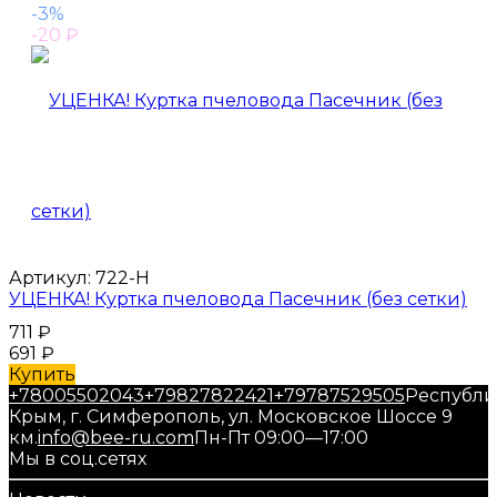
-3%
-20
₽
Артикул:
722-Н
УЦЕНКА! Куртка пчеловода Пасечник (без сетки)
711
₽
691
₽
Купить
+78005502043
+79827822421
+79787529505
Республи
Крым, г. Симферополь, ул. Московское Шоссе 9
км.
info@bee-ru.com
Пн-Пт 09:00—17:00
Мы в соц.сетях