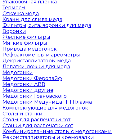
Упаковочная пленка
Термосы
Откачка меда
Краны для слива меда
Фильтры, сита, воронки для меда
Воронки
Жесткие фильтры
Мягкие фильтры
Привода медогонок
Рефрактометры и ареометры
Декристаллизаторы меда
Лопатки, ложки для меда
Медогонки
Медогонки Феролайф
Медогонки АВВ
Медогонки другие
Медогонки Грановского
Медогонки Медуница ПП Плазма
Комплектующие для медогонок
Столы и станки
Столы для распечатки сот
Станки для распечатки сот
Комбинированные столы с медогонками
Рекристаллизаторы и кремовалки