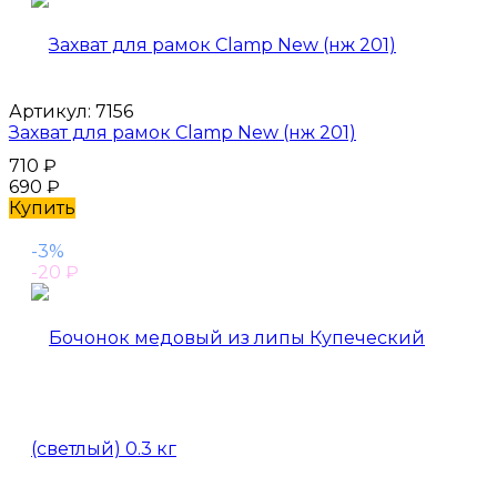
Артикул:
7156
Захват для рамок Сlamp New (нж 201)
710
₽
690
₽
Купить
-3%
-20
₽