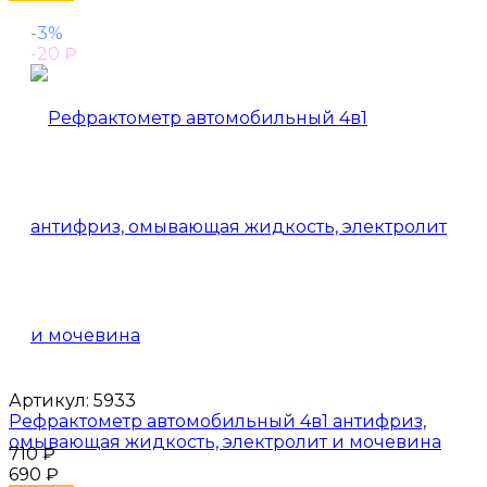
-3%
-20
₽
Артикул:
5933
Рефрактометр автомобильный 4в1 антифриз,
омывающая жидкость, электролит и мочевина
710
₽
690
₽