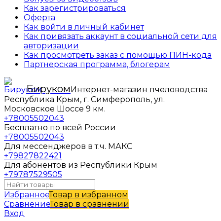
Как зарегистрироваться
Оферта
Как войти в личный кабинет
Как привязать аккаунт в социальной сети для
авторизации
Как просмотреть заказ с помощью ПИН-кода
Партнерская программа, блогерам
Бируком
Интернет-магазин пчеловодства
Республика Крым, г. Симферополь, ул.
Московское Шоссе 9 км.
+78005502043
Бесплатно по всей России
+78005502043
Для мессенджеров в т.ч. МАКС
+79827822421
Для абонентов из Республики Крым
+79787529505
Избранное
Товар в избранном
Сравнение
Товар в сравнении
Вход