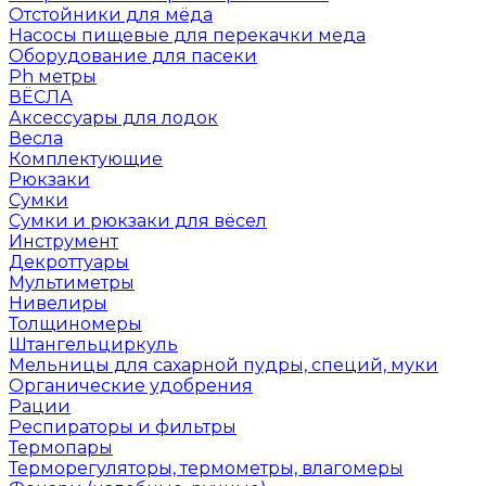
Отстойники для мёда
Насосы пищевые для перекачки меда
Оборудование для пасеки
Ph метры
ВЁСЛА
Аксессуары для лодок
Весла
Комплектующие
Рюкзаки
Сумки
Сумки и рюкзаки для вёсел
Инструмент
Декроттуары
Мультиметры
Нивелиры
Толщиномеры
Штангельциркуль
Мельницы для сахарной пудры, специй, муки
Органические удобрения
Рации
Респираторы и фильтры
Термопары
Терморегуляторы, термометры, влагомеры