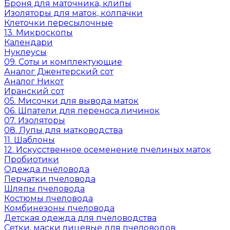
Броня для маточника, клипы
Изоляторы для маток, колпачки
Клеточки пересылочные
13. Микроскопы
Календари
Нуклеусы
09. Соты и комплектующие
Аналог Джентерский сот
Аналог Никот
Иранский сот
05. Мисочки для вывода маток
06. Шпатели для переноса личинок
07. Изоляторы
08. Лупы для матководства
11. Шаблоны
12. Искусственное осеменение пчелиных маток
Пробиотики
Одежда пчеловода
Перчатки пчеловода
Шляпы пчеловода
Костюмы пчеловода
Комбинезоны пчеловода
Детская одежда для пчеловодства
Сетки, маски лицевые для пчеловодов