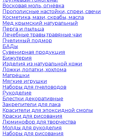
Восковая моль, огнёвка
Прополисные настойки, спреи, свечи
Косметика, мази, скрабы, масла
Мед крымский натуральный
Перга и пыльца
Лечебные травы,травяные чаи
Пчелиный подмор
БАДы
Сувенирная продукция
Бижутерия
Изделия из натуральной кожи
Ложки, лопатки, хохлома
Матрёшки
Мягкие игрушки
Наборы для пчеловодов
Рукоделие
Блестки декоративные
Закрепители для лака
Красители для эпоксидной смолы
Краски для рисования
Люминофор для творчества
Молды для рукоделия
Наборы для рисования