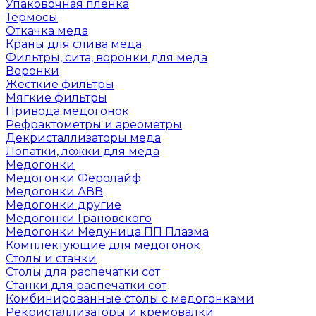
Упаковочная пленка
Термосы
Откачка меда
Краны для слива меда
Фильтры, сита, воронки для меда
Воронки
Жесткие фильтры
Мягкие фильтры
Привода медогонок
Рефрактометры и ареометры
Декристаллизаторы меда
Лопатки, ложки для меда
Медогонки
Медогонки Феролайф
Медогонки АВВ
Медогонки другие
Медогонки Грановского
Медогонки Медуница ПП Плазма
Комплектующие для медогонок
Столы и станки
Столы для распечатки сот
Станки для распечатки сот
Комбинированные столы с медогонками
Рекристаллизаторы и кремовалки