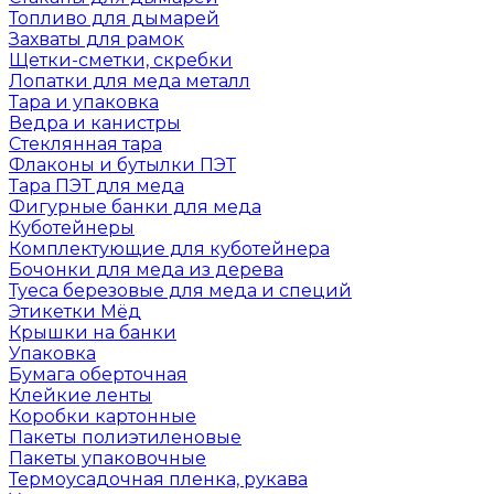
Топливо для дымарей
Захваты для рамок
Щетки-сметки, скребки
Лопатки для меда металл
Тара и упаковка
Ведра и канистры
Стеклянная тара
Флаконы и бутылки ПЭТ
Тара ПЭТ для меда
Фигурные банки для меда
Куботейнеры
Комплектующие для куботейнера
Бочонки для меда из дерева
Туеса березовые для меда и специй
Этикетки Мёд
Крышки на банки
Упаковка
Бумага оберточная
Клейкие ленты
Коробки картонные
Пакеты полиэтиленовые
Пакеты упаковочные
Термоусадочная пленка, рукава