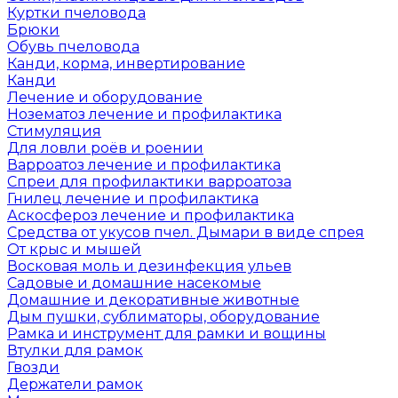
Куртки пчеловода
Брюки
Обувь пчеловода
Канди, корма, инвертирование
Канди
Лечение и оборудование
Нозематоз лечение и профилактика
Стимуляция
Для ловли роёв и роении
Варроатоз лечение и профилактика
Спреи для профилактики варроатоза
Гнилец лечение и профилактика
Аскосфероз лечение и профилактика
Средства от укусов пчел. Дымари в виде спрея
От крыс и мышей
Восковая моль и дезинфекция ульев
Садовые и домашние насекомые
Домашние и декоративные животные
Дым пушки, сублиматоры, оборудование
Рамка и инструмент для рамки и вощины
Втулки для рамок
Гвозди
Держатели рамок