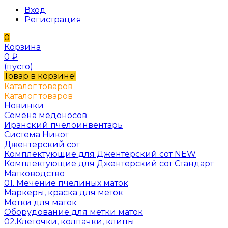
Вход
Регистрация
0
Корзина
0
₽
(пусто)
Товар в корзине!
Каталог товаров
Каталог товаров
Новинки
Семена медоносов
Иранский пчелоинвентарь
Система Никот
Джентерский сот
Комплектующие для Джентерский сот NEW
Комплектующие для Джентерский сот Стандарт
Матководство
01. Мечение пчелиных маток
Маркеры, краска для меток
Метки для маток
Оборудование для метки маток
02.Клеточки, колпачки, клипы