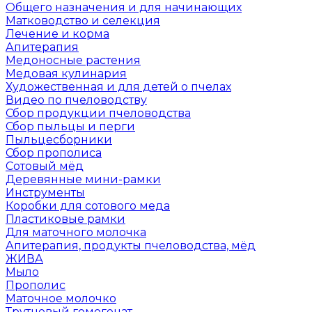
Общего назначения и для начинающих
Матководство и селекция
Лечение и корма
Апитерапия
Медоносные растения
Медовая кулинария
Художественная и для детей о пчелах
Видео по пчеловодству
Сбор продукции пчеловодства
Сбор пыльцы и перги
Пыльцесборники
Сбор прополиса
Сотовый мёд
Деревянные мини-рамки
Инструменты
Коробки для сотового меда
Пластиковые рамки
Для маточного молочка
Апитерапия, продукты пчеловодства, мёд
ЖИВА
Мыло
Прополис
Маточное молочко
Трутневый гомогенат