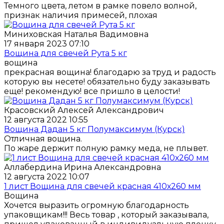
Темного цвета, летом в рамке повело волной,
признак наличия примесей, плохая
Миниховская Наталья Вадимовна
17 января 2023 07:10
Вощина для свечей Рута 5 кг
вощина
прекрасная вощина! благодарю за труд и радость
которую вы несете! обязательно буду заказывать
еще! рекомендую! все пришло в целости!
Красовский Алексей Александрович
12 августа 2022 10:55
Вощина Дадан 5 кг Полумаксимум (Курск)
Отличная вощина.
По жаре держит полную рамку меда, не плывет.
Аллабердина Ирина Александровна
12 августа 2022 10:07
1 лист Вощина для свечей красная 410х260 мм
Вощина
Хочется выразить огромную благодарность
упаковщикам!!! Весь товар , который заказывала,