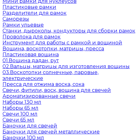
Мини рамки для нуклеусов
Пластиковые рамки
Разделители для рамок
Саморезы
Рамки ульевые
Станки, дыроколы, кондукторы для сборки рамок
Проволока для рамок
Инструмент для работы с рамкой и вощиной
Вощина, воскотопки, матрицы, пресса
Пластиковая вощина
01.Вощина дадан, рут
02.Вальцы, матрицы для изготовления вощины
03.Воскотопки солнечные, паровые,
электрические
Пресса для отжима воска, сока
Свечи, фитили, воск, вощина для свечей
Ароматизированные свечи
Наборы 130 мл
Наборы 65 мл
Свечи 100 мл
Свечи 65 мл
Баночки для свечей
Баночки для свечей металлические
Баночки 100 мл