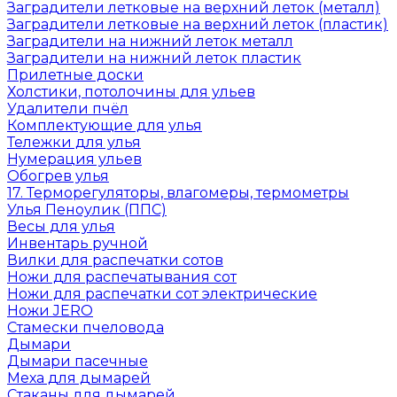
Заградители летковые на верхний леток (металл)
Заградители летковые на верхний леток (пластик)
Заградители на нижний леток металл
Заградители на нижний леток пластик
Прилетные доски
Холстики, потолочины для ульев
Удалители пчёл
Комплектующие для улья
Тележки для улья
Нумерация ульев
Обогрев улья
17. Терморегуляторы, влагомеры, термометры
Улья Пеноулик (ППС)
Весы для улья
Инвентарь ручной
Вилки для распечатки сотов
Ножи для распечатывания сот
Ножи для распечатки сот электрические
Ножи JERO
Стамески пчеловода
Дымари
Дымари пасечные
Меха для дымарей
Стаканы для дымарей