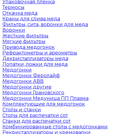
Упаковочная пленка
Термосы
Откачка меда
Краны для слива меда
Фильтры, сита, воронки для меда
Воронки
Жесткие фильтры
Мягкие фильтры
Привода медогонок
Рефрактометры и ареометры
Декристаллизаторы меда
Лопатки, ложки для меда
Медогонки
Медогонки Феролайф
Медогонки АВВ
Медогонки другие
Медогонки Грановского
Медогонки Медуница ПП Плазма
Комплектующие для медогонок
Столы и станки
Столы для распечатки сот
Станки для распечатки сот
Комбинированные столы с медогонками
Рекристаллизаторы и кремовалки