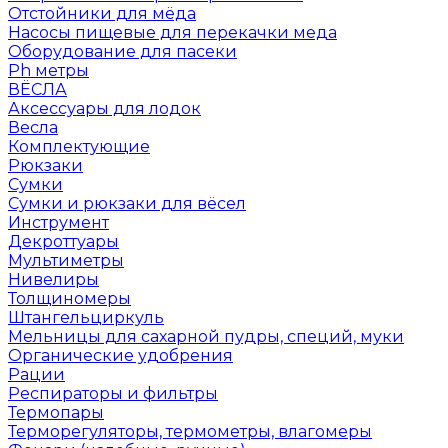
Отстойники для мёда
Насосы пищевые для перекачки меда
Оборудование для пасеки
Ph метры
ВЁСЛА
Аксессуары для лодок
Весла
Комплектующие
Рюкзаки
Сумки
Сумки и рюкзаки для вёсел
Инструмент
Декроттуары
Мультиметры
Нивелиры
Толщиномеры
Штангельциркуль
Мельницы для сахарной пудры, специй, муки
Органические удобрения
Рации
Респираторы и фильтры
Термопары
Терморегуляторы, термометры, влагомеры