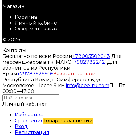
Магазин
Корзина
Личный кабинет
Оформить заказ
© 2026
Контакты
Бесплатно по всей России
+78005502043
Для
мессенджеров в т.ч. МАКС
+79827822421
Для
абонентов из Республики
Крым
+79787529505
Заказать звонок
Республика Крым, г. Симферополь, ул.
Московское Шоссе 9 км.
info@bee-ru.com
Пн-Пт
09:00—17:00
Личный кабинет
Избранное
Сравнение
Товар в сравнении
Вход
Регистрация