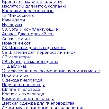
Броня для маточника, клипы
Изоляторы для маток, колпачки
Клеточки пересылочные
13. Микроскопы
Календари
Нуклеусы
09. Соты и комплектующие
Аналог Джентерский сот
Аналог Никот
Иранский сот
05. Мисочки для вывода маток
06. Шпатели для переноса личинок
07. Изоляторы
08. Лупы для матководства
11. Шаблоны
12. Искусственное осеменение пчелиных маток
Пробиотики
Одежда пчеловода
Перчатки пчеловода
Шляпы пчеловода
Костюмы пчеловода
Комбинезоны пчеловода
Детская одежда для пчеловодства
Сетки, маски лицевые для пчеловодов