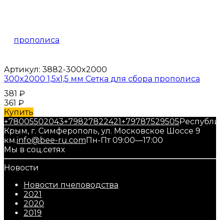
Артикул:
3882-300x2000
300x2000 1,5х1,5 мм Сетка для сбора прополиса
381
₽
361
₽
Купить
+78005502043
+79827822421
+79787529505
Республи
Крым, г. Симферополь, ул. Московское Шоссе 9
км.
info@bee-ru.com
Пн-Пт 09:00—17:00
Мы в соц.сетях
Новости
Новости пчеловодства
2021
2020
2019