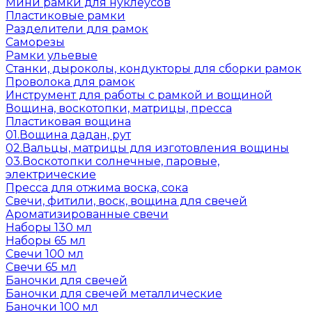
Мини рамки для нуклеусов
Пластиковые рамки
Разделители для рамок
Саморезы
Рамки ульевые
Станки, дыроколы, кондукторы для сборки рамок
Проволока для рамок
Инструмент для работы с рамкой и вощиной
Вощина, воскотопки, матрицы, пресса
Пластиковая вощина
01.Вощина дадан, рут
02.Вальцы, матрицы для изготовления вощины
03.Воскотопки солнечные, паровые,
электрические
Пресса для отжима воска, сока
Свечи, фитили, воск, вощина для свечей
Ароматизированные свечи
Наборы 130 мл
Наборы 65 мл
Свечи 100 мл
Свечи 65 мл
Баночки для свечей
Баночки для свечей металлические
Баночки 100 мл