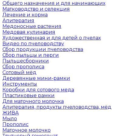
Общего назначения и для начинающих
Матководство и селекция
Лечение и корма
Апитерапия
Медоносные растения
Медовая кулинария
Художественная и для детей о пчелах
Видео по пчеловодству
Сбор продукции пчеловодства
Сбор пыльцы и перги
Пыльцесборники
Сбор прополиса
Сотовый мёд
Деревянные мини-рамки
Инструменты
Коробки для сотового меда
Пластиковые рамки
Для маточного молочка
Апитерапия, продукты пчеловодства, мёд
ЖИВА
Мыло
Прополис
Маточное молочко
Трутневый гомогенат