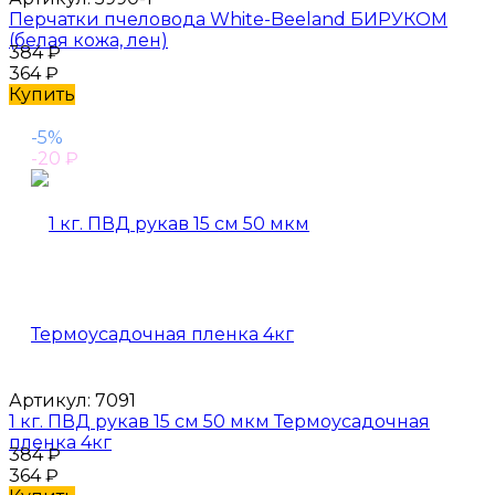
Перчатки пчеловода White-Beeland БИРУКОМ
(белая кожа, лен)
384
₽
364
₽
Купить
-5%
-20
₽
Артикул:
7091
1 кг. ПВД рукав 15 см 50 мкм Термоусадочная
пленка 4кг
384
₽
364
₽