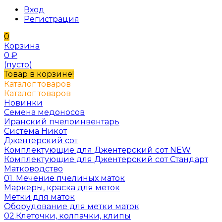
Вход
Регистрация
0
Корзина
0
₽
(пусто)
Товар в корзине!
Каталог товаров
Каталог товаров
Новинки
Семена медоносов
Иранский пчелоинвентарь
Система Никот
Джентерский сот
Комплектующие для Джентерский сот NEW
Комплектующие для Джентерский сот Стандарт
Матководство
01. Мечение пчелиных маток
Маркеры, краска для меток
Метки для маток
Оборудование для метки маток
02.Клеточки, колпачки, клипы