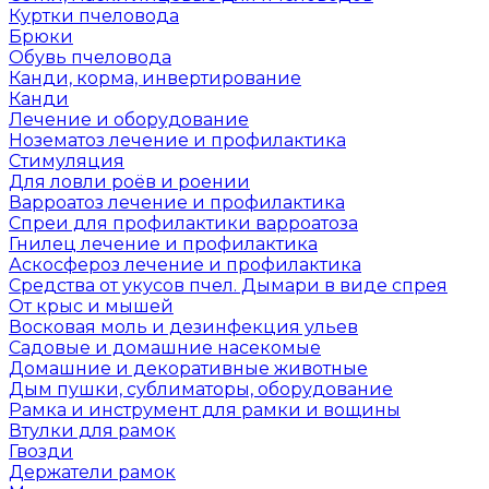
Куртки пчеловода
Брюки
Обувь пчеловода
Канди, корма, инвертирование
Канди
Лечение и оборудование
Нозематоз лечение и профилактика
Стимуляция
Для ловли роёв и роении
Варроатоз лечение и профилактика
Спреи для профилактики варроатоза
Гнилец лечение и профилактика
Аскосфероз лечение и профилактика
Средства от укусов пчел. Дымари в виде спрея
От крыс и мышей
Восковая моль и дезинфекция ульев
Садовые и домашние насекомые
Домашние и декоративные животные
Дым пушки, сублиматоры, оборудование
Рамка и инструмент для рамки и вощины
Втулки для рамок
Гвозди
Держатели рамок