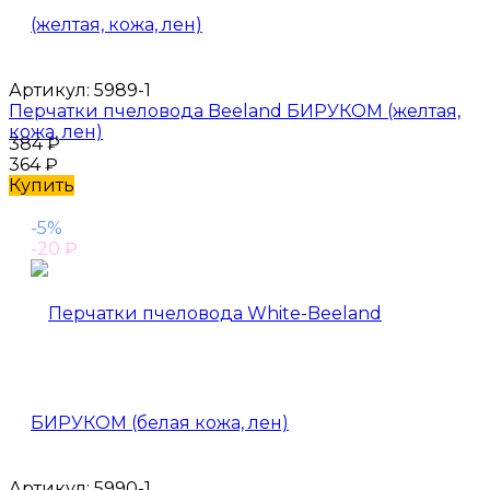
Артикул:
5989-1
Перчатки пчеловода Beeland БИРУКОМ (желтая,
кожа, лен)
384
₽
364
₽
Купить
-5%
-20
₽
Артикул:
5990-1