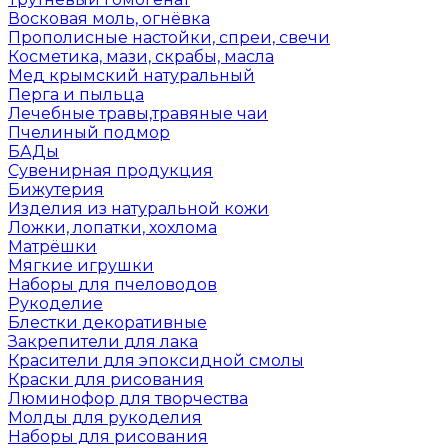
Восковая моль, огнёвка
Прополисные настойки, спреи, свечи
Косметика, мази, скрабы, масла
Мед крымский натуральный
Перга и пыльца
Лечебные травы,травяные чаи
Пчелиный подмор
БАДы
Сувенирная продукция
Бижутерия
Изделия из натуральной кожи
Ложки, лопатки, хохлома
Матрёшки
Мягкие игрушки
Наборы для пчеловодов
Рукоделие
Блестки декоративные
Закрепители для лака
Красители для эпоксидной смолы
Краски для рисования
Люминофор для творчества
Молды для рукоделия
Наборы для рисования