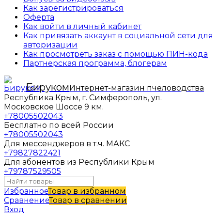
Как зарегистрироваться
Оферта
Как войти в личный кабинет
Как привязать аккаунт в социальной сети для
авторизации
Как просмотреть заказ с помощью ПИН-кода
Партнерская программа, блогерам
Бируком
Интернет-магазин пчеловодства
Республика Крым, г. Симферополь, ул.
Московское Шоссе 9 км.
+78005502043
Бесплатно по всей России
+78005502043
Для мессенджеров в т.ч. МАКС
+79827822421
Для абонентов из Республики Крым
+79787529505
Избранное
Товар в избранном
Сравнение
Товар в сравнении
Вход