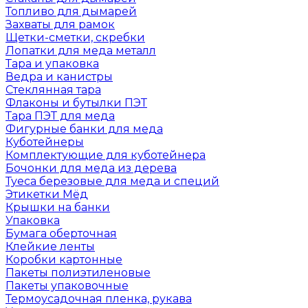
Топливо для дымарей
Захваты для рамок
Щетки-сметки, скребки
Лопатки для меда металл
Тара и упаковка
Ведра и канистры
Стеклянная тара
Флаконы и бутылки ПЭТ
Тара ПЭТ для меда
Фигурные банки для меда
Куботейнеры
Комплектующие для куботейнера
Бочонки для меда из дерева
Туеса березовые для меда и специй
Этикетки Мёд
Крышки на банки
Упаковка
Бумага оберточная
Клейкие ленты
Коробки картонные
Пакеты полиэтиленовые
Пакеты упаковочные
Термоусадочная пленка, рукава