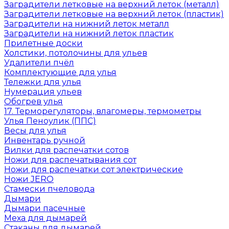
Заградители летковые на верхний леток (металл)
Заградители летковые на верхний леток (пластик)
Заградители на нижний леток металл
Заградители на нижний леток пластик
Прилетные доски
Холстики, потолочины для ульев
Удалители пчёл
Комплектующие для улья
Тележки для улья
Нумерация ульев
Обогрев улья
17. Терморегуляторы, влагомеры, термометры
Улья Пеноулик (ППС)
Весы для улья
Инвентарь ручной
Вилки для распечатки сотов
Ножи для распечатывания сот
Ножи для распечатки сот электрические
Ножи JERO
Стамески пчеловода
Дымари
Дымари пасечные
Меха для дымарей
Стаканы для дымарей