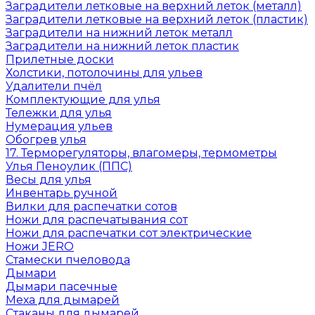
Заградители летковые на верхний леток (металл)
Заградители летковые на верхний леток (пластик)
Заградители на нижний леток металл
Заградители на нижний леток пластик
Прилетные доски
Холстики, потолочины для ульев
Удалители пчёл
Комплектующие для улья
Тележки для улья
Нумерация ульев
Обогрев улья
17. Терморегуляторы, влагомеры, термометры
Улья Пеноулик (ППС)
Весы для улья
Инвентарь ручной
Вилки для распечатки сотов
Ножи для распечатывания сот
Ножи для распечатки сот электрические
Ножи JERO
Стамески пчеловода
Дымари
Дымари пасечные
Меха для дымарей
Стаканы для дымарей