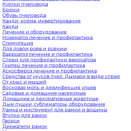
Куртки пчеловода
Брюки
Обувь пчеловода
Канди, корма, инвертирование
Канди
Лечение и оборудование
Нозематоз лечение и профилактика
Стимуляция
Для ловли роёв и роении
Варроатоз лечение и профилактика
Спреи для профилактики варроатоза
Гнилец лечение и профилактика
Аскосфероз лечение и профилактика
Средства от укусов пчел. Дымари в виде спрея
От крыс и мышей
Восковая моль и дезинфекция ульев
Садовые и домашние насекомые
Домашние и декоративные животные
Дым пушки, сублиматоры, оборудование
Рамка и инструмент для рамки и вощины
Втулки для рамок
Гвозди
Держатели рамок