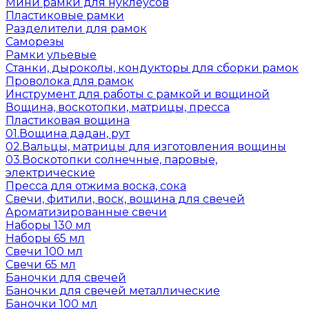
Мини рамки для нуклеусов
Пластиковые рамки
Разделители для рамок
Саморезы
Рамки ульевые
Станки, дыроколы, кондукторы для сборки рамок
Проволока для рамок
Инструмент для работы с рамкой и вощиной
Вощина, воскотопки, матрицы, пресса
Пластиковая вощина
01.Вощина дадан, рут
02.Вальцы, матрицы для изготовления вощины
03.Воскотопки солнечные, паровые,
электрические
Пресса для отжима воска, сока
Свечи, фитили, воск, вощина для свечей
Ароматизированные свечи
Наборы 130 мл
Наборы 65 мл
Свечи 100 мл
Свечи 65 мл
Баночки для свечей
Баночки для свечей металлические
Баночки 100 мл