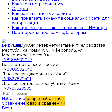
Как зарегистрироваться
Оферта
Как войти в личный кабинет
Как привязать аккаунт в социальной сети для
авторизации
Как просмотреть заказ с помощью ПИН-кода
Партнерская программа, блогерам
Бируком
Интернет-магазин пчеловодства
Республика Крым, г. Симферополь, ул.
Московское Шоссе 9 км.
+78005502043
Бесплатно по всей России
+78005502043
Для мессенджеров в т.ч. МАКС
+79827822421
Для абонентов из Республики Крым
+79787529505
Избранное
Товар в избранном
Сравнение
Товар в сравнении
Вход