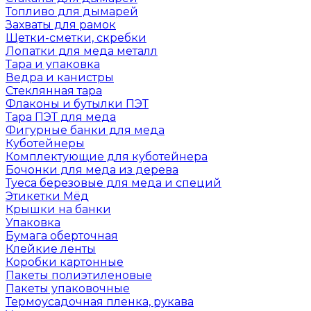
Топливо для дымарей
Захваты для рамок
Щетки-сметки, скребки
Лопатки для меда металл
Тара и упаковка
Ведра и канистры
Стеклянная тара
Флаконы и бутылки ПЭТ
Тара ПЭТ для меда
Фигурные банки для меда
Куботейнеры
Комплектующие для куботейнера
Бочонки для меда из дерева
Туеса березовые для меда и специй
Этикетки Мёд
Крышки на банки
Упаковка
Бумага оберточная
Клейкие ленты
Коробки картонные
Пакеты полиэтиленовые
Пакеты упаковочные
Термоусадочная пленка, рукава