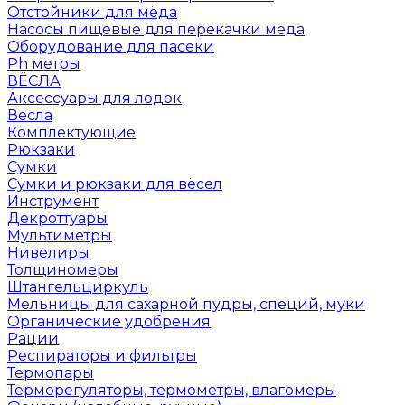
Отстойники для мёда
Насосы пищевые для перекачки меда
Оборудование для пасеки
Ph метры
ВЁСЛА
Аксессуары для лодок
Весла
Комплектующие
Рюкзаки
Сумки
Сумки и рюкзаки для вёсел
Инструмент
Декроттуары
Мультиметры
Нивелиры
Толщиномеры
Штангельциркуль
Мельницы для сахарной пудры, специй, муки
Органические удобрения
Рации
Респираторы и фильтры
Термопары
Терморегуляторы, термометры, влагомеры