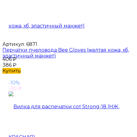
Артикул:
6871
Перчатки пчеловода Bee Gloves (желтая кожа, хб,
эластичный манжет)
406
₽
386
₽
Купить
-10%
-20
₽