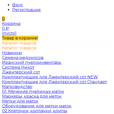
Вход
Регистрация
0
Корзина
0
₽
(пусто)
Товар в корзине!
Каталог товаров
Каталог товаров
Новинки
Семена медоносов
Иранский пчелоинвентарь
Система Никот
Джентерский сот
Комплектующие для Джентерский сот NEW
Комплектующие для Джентерский сот Стандарт
Матководство
01. Мечение пчелиных маток
Маркеры, краска для меток
Метки для маток
Оборудование для метки маток
02.Клеточки, колпачки, клипы