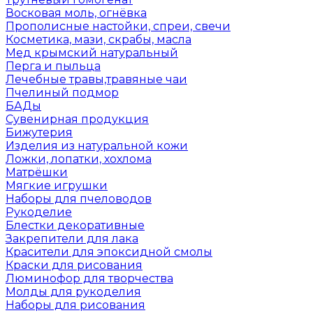
Восковая моль, огнёвка
Прополисные настойки, спреи, свечи
Косметика, мази, скрабы, масла
Мед крымский натуральный
Перга и пыльца
Лечебные травы,травяные чаи
Пчелиный подмор
БАДы
Сувенирная продукция
Бижутерия
Изделия из натуральной кожи
Ложки, лопатки, хохлома
Матрёшки
Мягкие игрушки
Наборы для пчеловодов
Рукоделие
Блестки декоративные
Закрепители для лака
Красители для эпоксидной смолы
Краски для рисования
Люминофор для творчества
Молды для рукоделия
Наборы для рисования