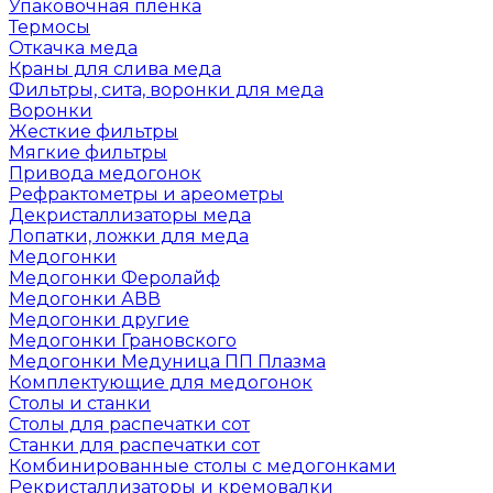
Упаковочная пленка
Термосы
Откачка меда
Краны для слива меда
Фильтры, сита, воронки для меда
Воронки
Жесткие фильтры
Мягкие фильтры
Привода медогонок
Рефрактометры и ареометры
Декристаллизаторы меда
Лопатки, ложки для меда
Медогонки
Медогонки Феролайф
Медогонки АВВ
Медогонки другие
Медогонки Грановского
Медогонки Медуница ПП Плазма
Комплектующие для медогонок
Столы и станки
Столы для распечатки сот
Станки для распечатки сот
Комбинированные столы с медогонками
Рекристаллизаторы и кремовалки