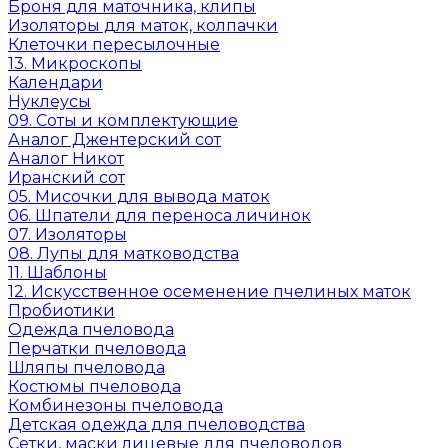
Броня для маточника, клипы
Изоляторы для маток, колпачки
Клеточки пересылочные
13. Микроскопы
Календари
Нуклеусы
09. Соты и комплектующие
Аналог Джентерский сот
Аналог Никот
Иранский сот
05. Мисочки для вывода маток
06. Шпатели для переноса личинок
07. Изоляторы
08. Лупы для матководства
11. Шаблоны
12. Искусственное осеменение пчелиных маток
Пробиотики
Одежда пчеловода
Перчатки пчеловода
Шляпы пчеловода
Костюмы пчеловода
Комбинезоны пчеловода
Детская одежда для пчеловодства
Сетки, маски лицевые для пчеловодов