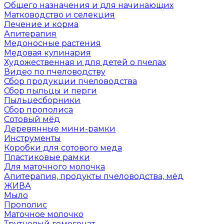
Общего назначения и для начинающих
Матководство и селекция
Лечение и корма
Апитерапия
Медоносные растения
Медовая кулинария
Художественная и для детей о пчелах
Видео по пчеловодству
Сбор продукции пчеловодства
Сбор пыльцы и перги
Пыльцесборники
Сбор прополиса
Сотовый мёд
Деревянные мини-рамки
Инструменты
Коробки для сотового меда
Пластиковые рамки
Для маточного молочка
Апитерапия, продукты пчеловодства, мёд
ЖИВА
Мыло
Прополис
Маточное молочко
Трутневый гомогенат