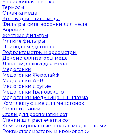
Упаковочная пленка
Термосы
Откачка меда
Краны для слива меда
Фильтры, сита, воронки для меда
Воронки
Жесткие фильтры
Мягкие фильтры
Привода медогонок
Рефрактометры и ареометры
Декристаллизаторы меда
Лопатки, ложки для меда
Медогонки
Медогонки Феролайф
Медогонки АВВ
Медогонки другие
Медогонки Грановского
Медогонки Медуница ПП Плазма
Комплектующие для медогонок
Столы и станки
Столы для распечатки сот
Станки для распечатки сот
Комбинированные столы с медогонками
Рекристаллизаторы и кремовалки