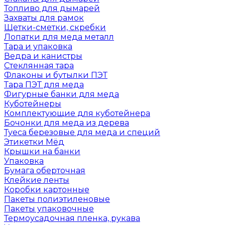
Топливо для дымарей
Захваты для рамок
Щетки-сметки, скребки
Лопатки для меда металл
Тара и упаковка
Ведра и канистры
Стеклянная тара
Флаконы и бутылки ПЭТ
Тара ПЭТ для меда
Фигурные банки для меда
Куботейнеры
Комплектующие для куботейнера
Бочонки для меда из дерева
Туеса березовые для меда и специй
Этикетки Мёд
Крышки на банки
Упаковка
Бумага оберточная
Клейкие ленты
Коробки картонные
Пакеты полиэтиленовые
Пакеты упаковочные
Термоусадочная пленка, рукава