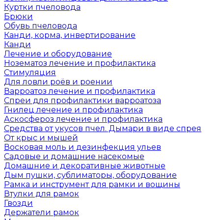
Куртки пчеловода
Брюки
Обувь пчеловода
Канди, корма, инвертирование
Канди
Лечение и оборудование
Нозематоз лечение и профилактика
Стимуляция
Для ловли роёв и роении
Варроатоз лечение и профилактика
Спреи для профилактики варроатоза
Гнилец лечение и профилактика
Аскосфероз лечение и профилактика
Средства от укусов пчел. Дымари в виде спрея
От крыс и мышей
Восковая моль и дезинфекция ульев
Садовые и домашние насекомые
Домашние и декоративные животные
Дым пушки, сублиматоры, оборудование
Рамка и инструмент для рамки и вощины
Втулки для рамок
Гвозди
Держатели рамок