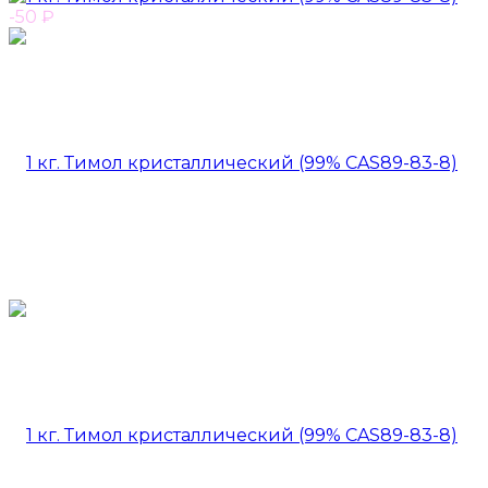
-50
₽