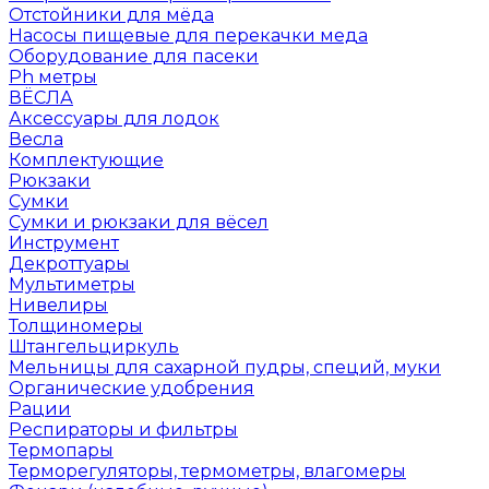
Отстойники для мёда
Насосы пищевые для перекачки меда
Оборудование для пасеки
Ph метры
ВЁСЛА
Аксессуары для лодок
Весла
Комплектующие
Рюкзаки
Сумки
Сумки и рюкзаки для вёсел
Инструмент
Декроттуары
Мультиметры
Нивелиры
Толщиномеры
Штангельциркуль
Мельницы для сахарной пудры, специй, муки
Органические удобрения
Рации
Респираторы и фильтры
Термопары
Терморегуляторы, термометры, влагомеры