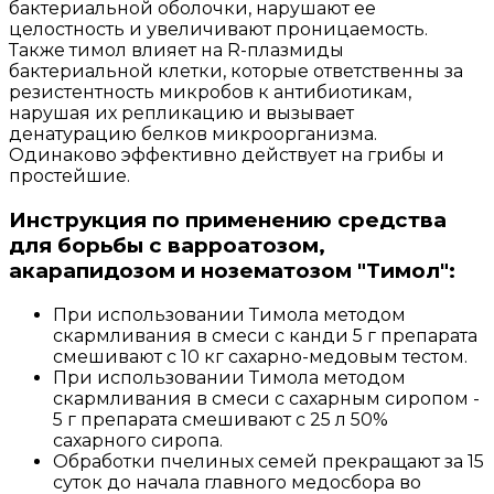
бактериальной оболочки, нарушают ее
целостность и увеличивают проницаемость.
Также тимол влияет на R-плазмиды
бактериальной клетки, которые ответственны за
резистентность микробов к антибиотикам,
нарушая их репликацию и вызывает
денатурацию белков микроорганизма.
Одинаково эффективно действует на грибы и
простейшие.
Инструкция по применению средства
для борьбы с варроатозом,
акарапидозом и нозематозом "Тимол":
При использовании Тимола методом
скармливания в смеси с канди 5 г препарата
смешивают с 10 кг сахарно-медовым тестом.
При использовании Тимола методом
скармливания в смеси с сахарным сиропом -
5 г препарата смешивают с 25 л 50%
сахарного сиропа.
Обработки пчелиных семей прекращают за 15
суток до начала главного медосбора во