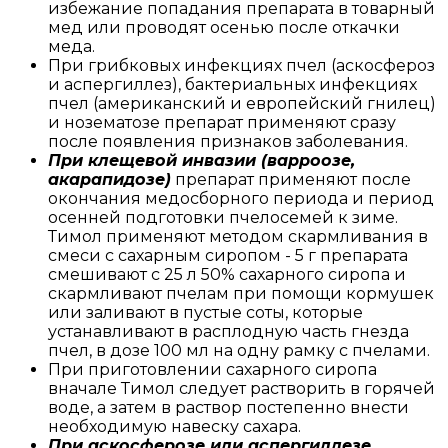
избежание попадания препарата в товарный
мед или проводят осенью после откачки
меда.
При грибковых инфекциях пчел (аскосфероз
и аспергиллез), бактериальных инфекциях
пчел (американский и европейский гнилец)
и нозематозе препарат применяют сразу
после появления признаков заболевания.
При клещевой инвазии (варроозе,
акарапидозе)
препарат применяют после
окончания медосборного периода и период
осенней подготовки пчелосемей к зиме.
Тимол применяют методом скармливания в
смеси с сахарным сиропом - 5 г препарата
смешивают с 25 л 50% сахарного сиропа и
скармливают пчелам при помощи кормушек
или заливают в пустые соты, которые
устанавливают в расплодную часть гнезда
пчел, в дозе 100 мл на одну рамку с пчелами.
При приготовлении сахарного сиропа
вначале Тимол следует растворить в горячей
воде, а затем в раствор постепенно внести
необходимую навеску сахара.
При аскосферозе или аспергиллезе