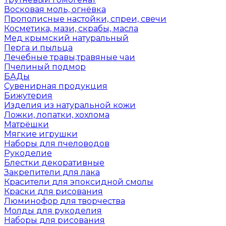
Восковая моль, огнёвка
Прополисные настойки, спреи, свечи
Косметика, мази, скрабы, масла
Мед крымский натуральный
Перга и пыльца
Лечебные травы,травяные чаи
Пчелиный подмор
БАДы
Сувенирная продукция
Бижутерия
Изделия из натуральной кожи
Ложки, лопатки, хохлома
Матрёшки
Мягкие игрушки
Наборы для пчеловодов
Рукоделие
Блестки декоративные
Закрепители для лака
Красители для эпоксидной смолы
Краски для рисования
Люминофор для творчества
Молды для рукоделия
Наборы для рисования