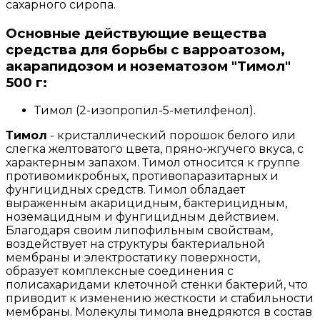
сахарного сиропа.
Основные действующие вещества
средства для борьбы с варроатозом,
акарапидозом и нозематозом "Тимол"
500 г:
Тимол (2-изопропил-5-метилфенол).
Тимол
- кристаллический порошок белого или
слегка желтоватого цвета, пряно-жгучего вкуса, с
характерным запахом. Тимол относится к группе
противомикробных, противопаразитарных и
фунгицидных средств. Тимол обладает
выраженным акарицидным, бактерицидным,
ноземацидным и фунгицидным действием.
Благодаря своим липофильным свойствам,
воздействует на структуры бактериальной
мембраны и электростатику поверхности,
образует комплексные соединения с
полисахаридами клеточной стенки бактерий, что
приводит к изменению жесткости и стабильности
мембраны. Молекулы тимола внедряются в состав