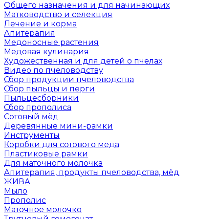
Общего назначения и для начинающих
Матководство и селекция
Лечение и корма
Апитерапия
Медоносные растения
Медовая кулинария
Художественная и для детей о пчелах
Видео по пчеловодству
Сбор продукции пчеловодства
Сбор пыльцы и перги
Пыльцесборники
Сбор прополиса
Сотовый мёд
Деревянные мини-рамки
Инструменты
Коробки для сотового меда
Пластиковые рамки
Для маточного молочка
Апитерапия, продукты пчеловодства, мёд
ЖИВА
Мыло
Прополис
Маточное молочко
Трутневый гомогенат