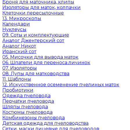
Броня для маточника, клипы
Изоляторы для маток, колпачки
Клеточки пересылочные
13. Микроскопы
Календари
Нуклеусы
09. Соты и комплектующие
Аналог Джентерский сот
Аналог Никот
Иранский сот
05. Мисочки для вывода маток
06. Шпатели для переноса личинок
07. Изоляторы
08. Лупы для матководства
11. Шаблоны
12. Искусственное осеменение пчелиных маток
Пробиотики
Одежда пчеловода
Перчатки пчеловода
Шляпы пчеловода
Костюмы пчеловода
Комбинезоны пчеловода
Детская одежда для пчеловодства
Сетки, маски лицевые для пчеловодов