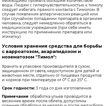
необходимо промыть большим количеством
воды. Людям с гиперчувствительностью к тимолу
следует избегать прямого контакта с Тимолом. В
случае появления аллергических реакций или
при случайном попадании препарата в организм
человека, следует немедленно обратиться в
медицинское учреждение (при себе иметь
инструкцию по применению препарата или
этикетку).
Условия хранения средства для борьбы
с варроатозом, акарапидозом и
нозематозом "Тимол":
Хранить в упаковке производителя в сухом,
защищенном от света, недоступном для детей и
животных месте, отдельно от пищевых продуктов
и кормов при температуре от 0° С до 25° С.
Срок годности:
3 года со дня изготовления.
Примечание
: обработка ульев проводится в
весеннее время после облета, допустимы
осенние обработки за неделю и после медосбора.