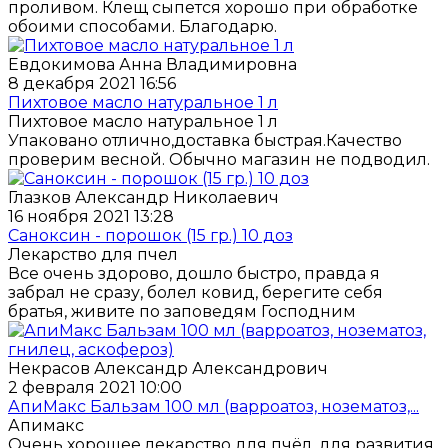
проливом. Клещ сыпется хорошо при обработке
обоими способами. Благодарю.
Евдокимова Анна Владимировна
8 декабря 2021 16:56
Пихтовое масло натуральное 1 л
Пихтовое масло натуральное 1 л
Упаковано отлично,доставка быстрая.Качество
проверим весной. Обычно магазин не подводил.
Глазков Александр Николаевич
16 ноября 2021 13:28
Саноксин - порошок (15 гр.) 10 доз
Лекарство для пчел
Все очень здорово, дошло быстро, правда я
забрал не сразу, болел ковид, берегите себя
братья, живите по заповедям Господним
Некрасов Александр Александрович
2 февраля 2021 10:00
АпиМакс Бальзам 100 мл (варроатоз, нозематоз,...
Апимакс
Очень хорошее лекарство для пчёл, для развития