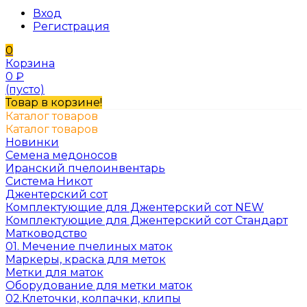
Вход
Регистрация
0
Корзина
0
₽
(пусто)
Товар в корзине!
Каталог товаров
Каталог товаров
Новинки
Семена медоносов
Иранский пчелоинвентарь
Система Никот
Джентерский сот
Комплектующие для Джентерский сот NEW
Комплектующие для Джентерский сот Стандарт
Матководство
01. Мечение пчелиных маток
Маркеры, краска для меток
Метки для маток
Оборудование для метки маток
02.Клеточки, колпачки, клипы