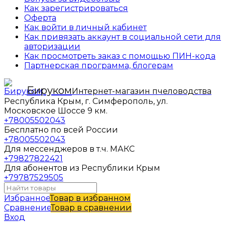
Как зарегистрироваться
Оферта
Как войти в личный кабинет
Как привязать аккаунт в социальной сети для
авторизации
Как просмотреть заказ с помощью ПИН-кода
Партнерская программа, блогерам
Бируком
Интернет-магазин пчеловодства
Республика Крым, г. Симферополь, ул.
Московское Шоссе 9 км.
+78005502043
Бесплатно по всей России
+78005502043
Для мессенджеров в т.ч. МАКС
+79827822421
Для абонентов из Республики Крым
+79787529505
Избранное
Товар в избранном
Сравнение
Товар в сравнении
Вход