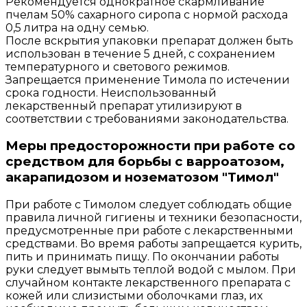
Рекомендуется однократное скармливание
пчелам 50% сахарного сиропа с нормой расхода
0,5 литра на одну семью.
После вскрытия упаковки препарат должен быть
использован в течение 5 дней, с сохранением
температурного и светового режимов.
Запрещается применение Тимола по истечении
срока годности. Неиспользованный
лекарственный препарат утилизируют в
соответствии с требованиями законодательства.
Меры предосторожности при работе со
средством для борьбы с варроатозом,
акарапидозом и нозематозом "Тимол"
При работе с Тимолом следует соблюдать общие
правила личной гигиены и техники безопасности,
предусмотренные при работе с лекарственными
средствами. Во время работы запрещается курить,
пить и принимать пищу. По окончании работы
руки следует вымыть теплой водой с мылом. При
случайном контакте лекарственного препарата с
кожей или слизистыми оболочками глаз, их