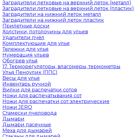
Заградители летковые на верхний леток (металл)
Заградители летковые на верхний леток (пластик)
Заградители на нижний леток металл
Заградители на нижний леток пластик
Прилетные доски
Холстики, потолочины для ульев
Удалители пчёл
Комплектующие для улья
Тележки для улья
Нумерация ульев
Обогрев улья
17. Терморегуляторы, влагомеры, термометры
Улья Пеноулик (ППС)
Весы для улья
Инвентарь ручной
Вилки для распечатки сотов
Ножи для распечатывания сот
Ножи для распечатки сот электрические
Ножи JERO
Стамески пчеловода
Дымари
Дымари пасечные
Меха для дымарей
Стаканы для дымарей