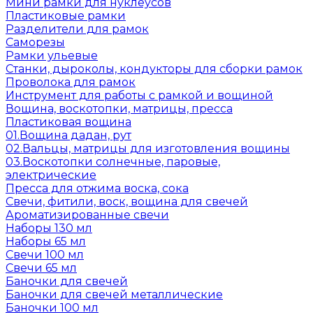
Мини рамки для нуклеусов
Пластиковые рамки
Разделители для рамок
Саморезы
Рамки ульевые
Станки, дыроколы, кондукторы для сборки рамок
Проволока для рамок
Инструмент для работы с рамкой и вощиной
Вощина, воскотопки, матрицы, пресса
Пластиковая вощина
01.Вощина дадан, рут
02.Вальцы, матрицы для изготовления вощины
03.Воскотопки солнечные, паровые,
электрические
Пресса для отжима воска, сока
Свечи, фитили, воск, вощина для свечей
Ароматизированные свечи
Наборы 130 мл
Наборы 65 мл
Свечи 100 мл
Свечи 65 мл
Баночки для свечей
Баночки для свечей металлические
Баночки 100 мл