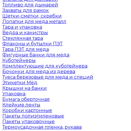
Топливо для дымарей
Захваты для рамок
Щетки-сметки, скребки
Лопатки для меда металл
Тара и упаковка
Ведра и канистры
Стеклянная тара
Флаконы и бутылки ПЭТ
Тара ПЭТ для меда
Фигурные банки для меда
Куботейнеры
Комплектующие для куботейнера
Бочонки для меда из дерева
Туеса березовые для меда и специй
Этикетки Мёд
Крышки на банки
Упаковка
Бумага оберточная
Клейкие ленты
Коробки картонные
Пакеты полиэтиленовые
Пакеты упаковочные
Термоусадочная пленка, рукава