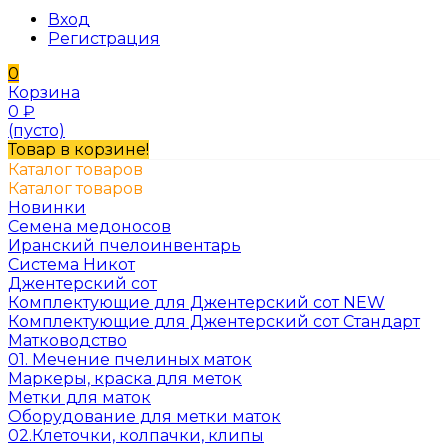
Вход
Регистрация
0
Корзина
0
₽
(пусто)
Товар в корзине!
Каталог товаров
Каталог товаров
Новинки
Семена медоносов
Иранский пчелоинвентарь
Система Никот
Джентерский сот
Комплектующие для Джентерский сот NEW
Комплектующие для Джентерский сот Стандарт
Матководство
01. Мечение пчелиных маток
Маркеры, краска для меток
Метки для маток
Оборудование для метки маток
02.Клеточки, колпачки, клипы