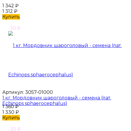
1 342
₽
1 312
₽
Купить
-30
₽
Артикул:
3057-01000
1 кг. Мордовник шароголовый - семена (лат.
Echinops sphaerocephalus)
1 360
₽
1 330
₽
Купить
-30
₽