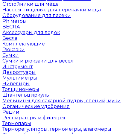
Отстойники для мёда
Насосы пищевые для перекачки меда
Оборудование для пасеки
Ph метры
ВЁСЛА
Аксессуары для лодок
Весла
Комплектующие
Рюкзаки
Сумки
Сумки и рюкзаки для вёсел
Инструмент
Декроттуары
Мультиметры
Нивелиры
Толщиномеры
Штангельциркуль
Мельницы для сахарной пудры, специй, муки
Органические удобрения
Рации
Респираторы и фильтры
Термопары
Терморегуляторы, термометры, влагомеры