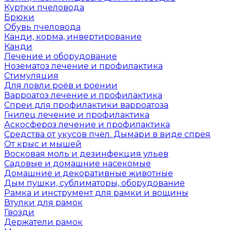
Куртки пчеловода
Брюки
Обувь пчеловода
Канди, корма, инвертирование
Канди
Лечение и оборудование
Нозематоз лечение и профилактика
Стимуляция
Для ловли роёв и роении
Варроатоз лечение и профилактика
Спреи для профилактики варроатоза
Гнилец лечение и профилактика
Аскосфероз лечение и профилактика
Средства от укусов пчел. Дымари в виде спрея
От крыс и мышей
Восковая моль и дезинфекция ульев
Садовые и домашние насекомые
Домашние и декоративные животные
Дым пушки, сублиматоры, оборудование
Рамка и инструмент для рамки и вощины
Втулки для рамок
Гвозди
Держатели рамок