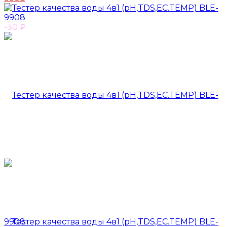
-30
₽