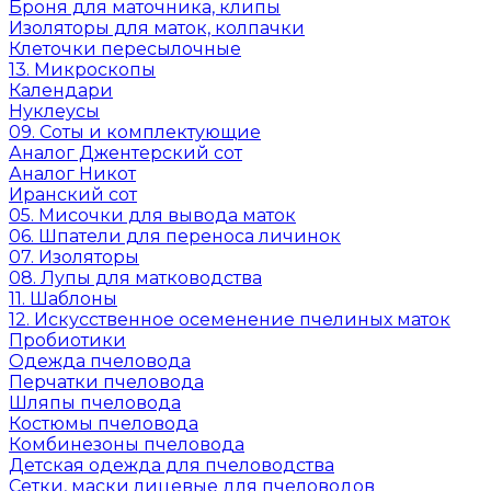
Броня для маточника, клипы
Изоляторы для маток, колпачки
Клеточки пересылочные
13. Микроскопы
Календари
Нуклеусы
09. Соты и комплектующие
Аналог Джентерский сот
Аналог Никот
Иранский сот
05. Мисочки для вывода маток
06. Шпатели для переноса личинок
07. Изоляторы
08. Лупы для матководства
11. Шаблоны
12. Искусственное осеменение пчелиных маток
Пробиотики
Одежда пчеловода
Перчатки пчеловода
Шляпы пчеловода
Костюмы пчеловода
Комбинезоны пчеловода
Детская одежда для пчеловодства
Сетки, маски лицевые для пчеловодов