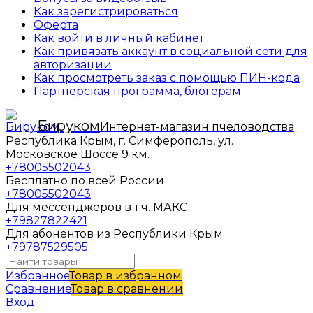
Как зарегистрироваться
Оферта
Как войти в личный кабинет
Как привязать аккаунт в социальной сети для
авторизации
Как просмотреть заказ с помощью ПИН-кода
Партнерская программа, блогерам
Бируком
Интернет-магазин пчеловодства
Республика Крым, г. Симферополь, ул.
Московское Шоссе 9 км.
+78005502043
Бесплатно по всей России
+78005502043
Для мессенджеров в т.ч. МАКС
+79827822421
Для абонентов из Республики Крым
+79787529505
Избранное
Товар в избранном
Сравнение
Товар в сравнении
Вход