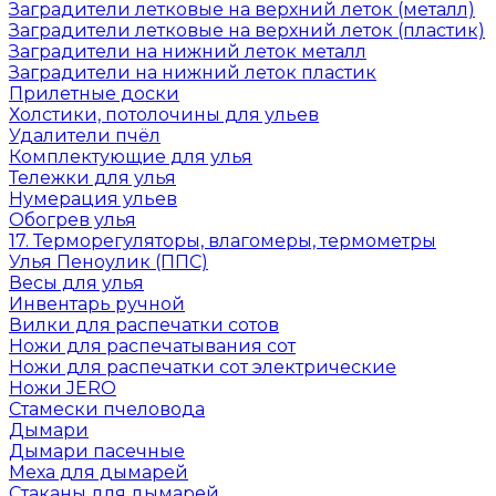
Заградители летковые на верхний леток (металл)
Заградители летковые на верхний леток (пластик)
Заградители на нижний леток металл
Заградители на нижний леток пластик
Прилетные доски
Холстики, потолочины для ульев
Удалители пчёл
Комплектующие для улья
Тележки для улья
Нумерация ульев
Обогрев улья
17. Терморегуляторы, влагомеры, термометры
Улья Пеноулик (ППС)
Весы для улья
Инвентарь ручной
Вилки для распечатки сотов
Ножи для распечатывания сот
Ножи для распечатки сот электрические
Ножи JERO
Стамески пчеловода
Дымари
Дымари пасечные
Меха для дымарей
Стаканы для дымарей