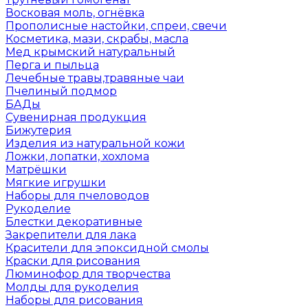
Восковая моль, огнёвка
Прополисные настойки, спреи, свечи
Косметика, мази, скрабы, масла
Мед крымский натуральный
Перга и пыльца
Лечебные травы,травяные чаи
Пчелиный подмор
БАДы
Сувенирная продукция
Бижутерия
Изделия из натуральной кожи
Ложки, лопатки, хохлома
Матрёшки
Мягкие игрушки
Наборы для пчеловодов
Рукоделие
Блестки декоративные
Закрепители для лака
Красители для эпоксидной смолы
Краски для рисования
Люминофор для творчества
Молды для рукоделия
Наборы для рисования