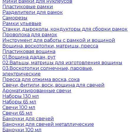
Мини рамки для нуклеусов
Пластиковые рамки
Разделители для рамок
Саморезы
Рамки ульевые
Станки, дыроколы, кондукторы для сборки рамок
Проволока для рамок
Инструмент для работы с рамкой и вощиной
Вощина, воскотопки, матрицы, пресса
Пластиковая вощина
01.Вощина дадан, рут
02.Вальцы, матрицы для изготовления вощины
03.Воскотопки солнечные, паровые,
электрические
Пресса для отжима воска, сока
Свечи, фитили, воск, вощина для свечей
Ароматизированные свечи
Наборы 130 мл
Наборы 65 мл
Свечи 100 мл
Свечи 65 мл
Баночки для свечей
Баночки для свечей металлические
Баночки 100 мл