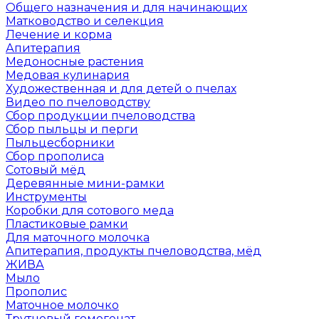
Общего назначения и для начинающих
Матководство и селекция
Лечение и корма
Апитерапия
Медоносные растения
Медовая кулинария
Художественная и для детей о пчелах
Видео по пчеловодству
Сбор продукции пчеловодства
Сбор пыльцы и перги
Пыльцесборники
Сбор прополиса
Сотовый мёд
Деревянные мини-рамки
Инструменты
Коробки для сотового меда
Пластиковые рамки
Для маточного молочка
Апитерапия, продукты пчеловодства, мёд
ЖИВА
Мыло
Прополис
Маточное молочко
Трутневый гомогенат