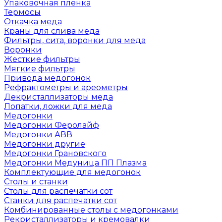
Упаковочная пленка
Термосы
Откачка меда
Краны для слива меда
Фильтры, сита, воронки для меда
Воронки
Жесткие фильтры
Мягкие фильтры
Привода медогонок
Рефрактометры и ареометры
Декристаллизаторы меда
Лопатки, ложки для меда
Медогонки
Медогонки Феролайф
Медогонки АВВ
Медогонки другие
Медогонки Грановского
Медогонки Медуница ПП Плазма
Комплектующие для медогонок
Столы и станки
Столы для распечатки сот
Станки для распечатки сот
Комбинированные столы с медогонками
Рекристаллизаторы и кремовалки