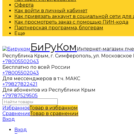
Оферта
Как войти в личный кабинет
Как привязать аккаунт в социальной сети для
Как просмотреть заказ с помощью ПИН-кода
Партнерская программа, блогерам
Еще
БиРуКом
Интернет-магазин пч
Республика Крым, г. Симферополь, ул. Московское 
+78005502043
Бесплатно по всей России
+78005502043
Для мессенджеров в т.ч. МАКС
+79827822421
Для абонентов из Республики Крым
+79787529505
Избранное
Товар в избранном
Сравнение
Товар в сравнении
Вход
Вход