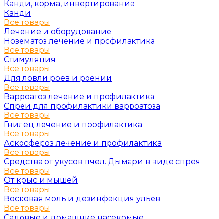
Канди, корма, инвертирование
Канди
Все товары
Лечение и оборудование
Нозематоз лечение и профилактика
Все товары
Стимуляция
Все товары
Для ловли роёв и роении
Все товары
Варроатоз лечение и профилактика
Спреи для профилактики варроатоза
Все товары
Гнилец лечение и профилактика
Все товары
Аскосфероз лечение и профилактика
Все товары
Средства от укусов пчел. Дымари в виде спрея
Все товары
От крыс и мышей
Все товары
Восковая моль и дезинфекция ульев
Все товары
Садовые и домашние насекомые