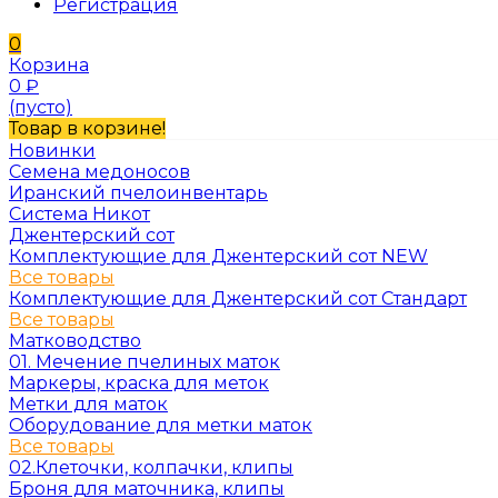
Регистрация
0
Корзина
0
₽
(пусто)
Товар в корзине!
Новинки
Семена медоносов
Иранский пчелоинвентарь
Система Никот
Джентерский сот
Комплектующие для Джентерский сот NEW
Все товары
Комплектующие для Джентерский сот Стандарт
Все товары
Матководство
01. Мечение пчелиных маток
Маркеры, краска для меток
Метки для маток
Оборудование для метки маток
Все товары
02.Клеточки, колпачки, клипы
Броня для маточника, клипы