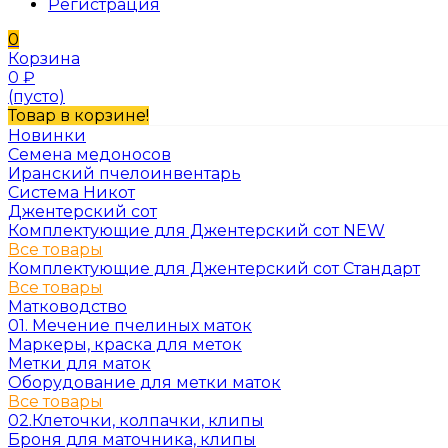
Регистрация
0
Корзина
0
₽
(пусто)
Товар в корзине!
Новинки
Семена медоносов
Иранский пчелоинвентарь
Система Никот
Джентерский сот
Комплектующие для Джентерский сот NEW
Все товары
Комплектующие для Джентерский сот Стандарт
Все товары
Матководство
01. Мечение пчелиных маток
Маркеры, краска для меток
Метки для маток
Оборудование для метки маток
Все товары
02.Клеточки, колпачки, клипы
Броня для маточника, клипы