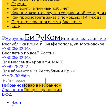
Оферта
Как войти в личный кабинет
Как привязать аккаунт в социальной сети для
Как просмотреть заказ с помощью ПИН-кода
Партнерская программа, блогерам
Еще
БиРуКом
Интернет-магазин пч
Республика Крым, г. Симферополь, ул. Московское 
+78005502043
Бесплатно по всей России
+78005502043
Для мессенджеров в т.ч. МАКС
+79827822421
Для абонентов из Республики Крым
+79787529505
Избранное
Товар в избранном
Сравнение
Товар в сравнении
Вход
Вход