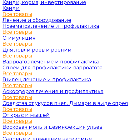
Канди, корма, инвертирование
Канди
Все товары
Лечение и оборудование
Нозематоз лечение и профилактика
Все товары
Стимуляция
Все товары
Для ловли роёв и роении
Все товары
Варроатоз лечение и профилактика
Спреи для профилактики варроатоза
Все товары
Гнилец лечение и профилактика
Все товары
Аскосфероз лечение и профилактика
Все товары
Средства от укусов пчел. Дымари в виде спрея
Все товары
От крыс и мышей
Все товары
Восковая моль и дезинфекция ульев
Все товары
Садовые и домашние насекомые