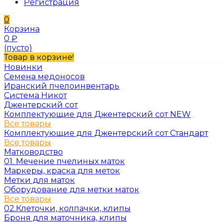
Регистрация
0
Корзина
0
₽
(пусто)
Товар в корзине!
Новинки
Семена медоносов
Иранский пчелоинвентарь
Система Никот
Джентерский сот
Комплектующие для Джентерский сот NEW
Все товары
Комплектующие для Джентерский сот Стандарт
Все товары
Матководство
01. Мечение пчелиных маток
Маркеры, краска для меток
Метки для маток
Оборудование для метки маток
Все товары
02.Клеточки, колпачки, клипы
Броня для маточника, клипы