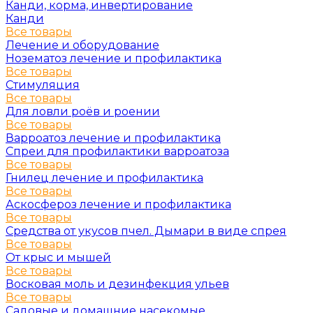
Канди, корма, инвертирование
Канди
Все товары
Лечение и оборудование
Нозематоз лечение и профилактика
Все товары
Стимуляция
Все товары
Для ловли роёв и роении
Все товары
Варроатоз лечение и профилактика
Спреи для профилактики варроатоза
Все товары
Гнилец лечение и профилактика
Все товары
Аскосфероз лечение и профилактика
Все товары
Средства от укусов пчел. Дымари в виде спрея
Все товары
От крыс и мышей
Все товары
Восковая моль и дезинфекция ульев
Все товары
Садовые и домашние насекомые