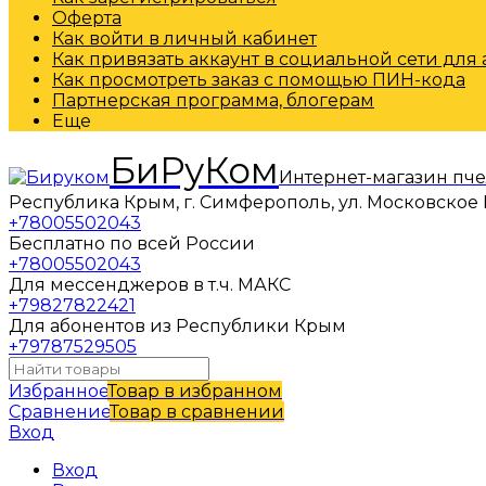
Оферта
Как войти в личный кабинет
Как привязать аккаунт в социальной сети для
Как просмотреть заказ с помощью ПИН-кода
Партнерская программа, блогерам
Еще
БиРуКом
Интернет-магазин пч
Республика Крым, г. Симферополь, ул. Московское 
+78005502043
Бесплатно по всей России
+78005502043
Для мессенджеров в т.ч. МАКС
+79827822421
Для абонентов из Республики Крым
+79787529505
Избранное
Товар в избранном
Сравнение
Товар в сравнении
Вход
Вход