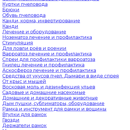
Куртки пчеловода
Брюки
Обувь пчеловода
Канди, корма, инвертирование
Канди
Лечение и оборудование
Нозематоз лечение и профилактика
Стимуляция
Для ловли роёв и роении
Варроатоз лечение и профилактика
Спреи для профилактики варроатоза
Гнилец лечение и профилактика
Аскосфероз лечение и профилактика
Средства от укусов пчел. Дымари в виде спрея
От крыс и мышей
Восковая моль и дезинфекция ульев
Садовые и домашние насекомые
Домашние и декоративные животные
Дым пушки, сублиматоры, оборудование
Рамка и инструмент для рамки и вощины
Втулки для рамок
Гвозди
Держатели рамок