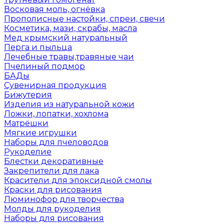
Восковая моль, огнёвка
Прополисные настойки, спреи, свечи
Косметика, мази, скрабы, масла
Мед крымский натуральный
Перга и пыльца
Лечебные травы,травяные чаи
Пчелиный подмор
БАДы
Сувенирная продукция
Бижутерия
Изделия из натуральной кожи
Ложки, лопатки, хохлома
Матрёшки
Мягкие игрушки
Наборы для пчеловодов
Рукоделие
Блестки декоративные
Закрепители для лака
Красители для эпоксидной смолы
Краски для рисования
Люминофор для творчества
Молды для рукоделия
Наборы для рисования