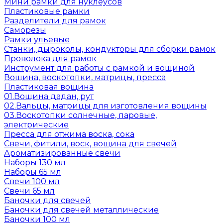
Мини рамки для нуклеусов
Пластиковые рамки
Разделители для рамок
Саморезы
Рамки ульевые
Станки, дыроколы, кондукторы для сборки рамок
Проволока для рамок
Инструмент для работы с рамкой и вощиной
Вощина, воскотопки, матрицы, пресса
Пластиковая вощина
01.Вощина дадан, рут
02.Вальцы, матрицы для изготовления вощины
03.Воскотопки солнечные, паровые,
электрические
Пресса для отжима воска, сока
Свечи, фитили, воск, вощина для свечей
Ароматизированные свечи
Наборы 130 мл
Наборы 65 мл
Свечи 100 мл
Свечи 65 мл
Баночки для свечей
Баночки для свечей металлические
Баночки 100 мл