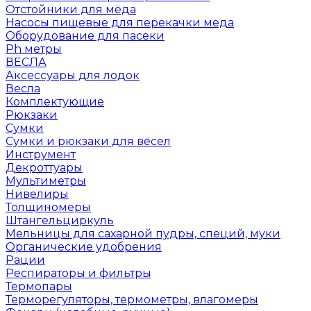
Отстойники для мёда
Насосы пищевые для перекачки меда
Оборудование для пасеки
Ph метры
ВЁСЛА
Аксессуары для лодок
Весла
Комплектующие
Рюкзаки
Сумки
Сумки и рюкзаки для вёсел
Инструмент
Декроттуары
Мультиметры
Нивелиры
Толщиномеры
Штангельциркуль
Мельницы для сахарной пудры, специй, муки
Органические удобрения
Рации
Респираторы и фильтры
Термопары
Терморегуляторы, термометры, влагомеры