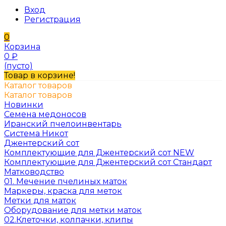
Вход
Регистрация
0
Корзина
0
₽
(пусто)
Товар в корзине!
Каталог товаров
Каталог товаров
Новинки
Семена медоносов
Иранский пчелоинвентарь
Система Никот
Джентерский сот
Комплектующие для Джентерский сот NEW
Комплектующие для Джентерский сот Стандарт
Матководство
01. Мечение пчелиных маток
Маркеры, краска для меток
Метки для маток
Оборудование для метки маток
02.Клеточки, колпачки, клипы