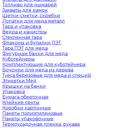
Топливо для дымарей
Захваты для рамок
Щетки-сметки, скребки
Лопатки для меда металл
Тара и упаковка
Ведра и канистры
Стеклянная тара
Флаконы и бутылки ПЭТ
Тара ПЭТ для меда
Фигурные банки для меда
Куботейнеры
Комплектующие для куботейнера
Бочонки для меда из дерева
Туеса березовые для меда и специй
Этикетки Мёд
Крышки на банки
Упаковка
Бумага оберточная
Клейкие ленты
Коробки картонные
Пакеты полиэтиленовые
Пакеты упаковочные
Термоусадочная пленка, рукава