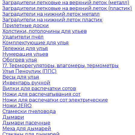
Заградители летковые на верхний леток (металл)
Заградители летковые на верхний леток (пластик)
Заградители на нижний леток металл
Заградители на нижний леток пластик
Прилетные доски
Холстики, потолочины для ульев
Удалители пчёл
Комплектующие для улья
Тележки для улья
Нумерация ульев
Обогрев улья
17. Терморегуляторы, влагомеры, термометры
Улья Пеноулик (ППС)
Весы для улья
Инвентарь ручной
Вилки для распечатки сотов
Ножи для распечатывания сот
Ножи для распечатки сот электрические
Ножи JERO
Стамески пчеловода
Дымари
Дымари пасечные
Меха для дымарей
Стаканы для дымарей