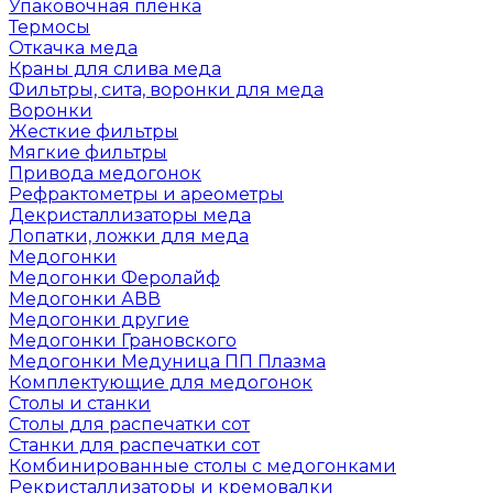
Упаковочная пленка
Термосы
Откачка меда
Краны для слива меда
Фильтры, сита, воронки для меда
Воронки
Жесткие фильтры
Мягкие фильтры
Привода медогонок
Рефрактометры и ареометры
Декристаллизаторы меда
Лопатки, ложки для меда
Медогонки
Медогонки Феролайф
Медогонки АВВ
Медогонки другие
Медогонки Грановского
Медогонки Медуница ПП Плазма
Комплектующие для медогонок
Столы и станки
Столы для распечатки сот
Станки для распечатки сот
Комбинированные столы с медогонками
Рекристаллизаторы и кремовалки