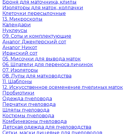
Броня для маточника, клипы
Изоляторы для маток, колпачки
Клеточки пересылочные
13. Микроскопы
Календари
Нуклеусы
09. Соты и комплектующие
Аналог Джентерский сот
Аналог Никот
Иранский сот
05. Мисочки для вывода маток
06. Шпатели для переноса личинок
07. Изоляторы
08. Лупы для матководства
11. Шаблоны
12. Искусственное осеменение пчелиных маток
Пробиотики
Одежда пчеловода
Перчатки пчеловода
Шляпы пчеловода
Костюмы пчеловода
Комбинезоны пчеловода
Детская одежда для пчеловодства
Сетки, маски лицевые для пчеловодов