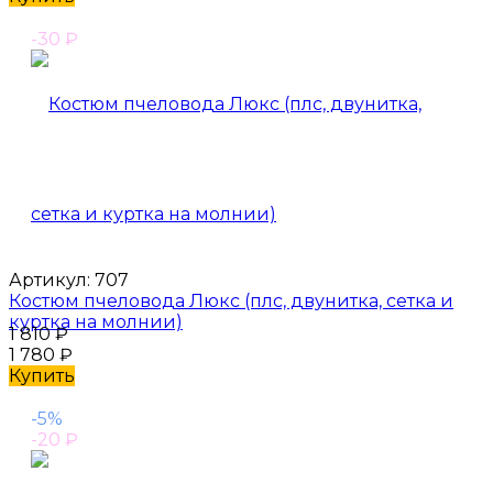
-30
₽
Артикул:
707
Костюм пчеловода Люкс (плс, двунитка, сетка и
куртка на молнии)
1 810
₽
1 780
₽
Купить
-5%
-20
₽