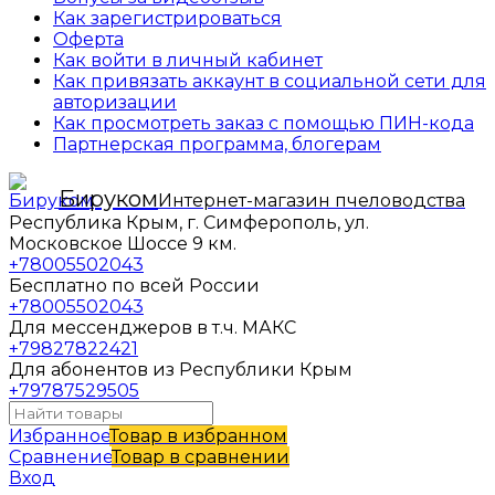
Как зарегистрироваться
Оферта
Как войти в личный кабинет
Как привязать аккаунт в социальной сети для
авторизации
Как просмотреть заказ с помощью ПИН-кода
Партнерская программа, блогерам
Бируком
Интернет-магазин пчеловодства
Республика Крым, г. Симферополь, ул.
Московское Шоссе 9 км.
+78005502043
Бесплатно по всей России
+78005502043
Для мессенджеров в т.ч. МАКС
+79827822421
Для абонентов из Республики Крым
+79787529505
Избранное
Товар в избранном
Сравнение
Товар в сравнении
Вход