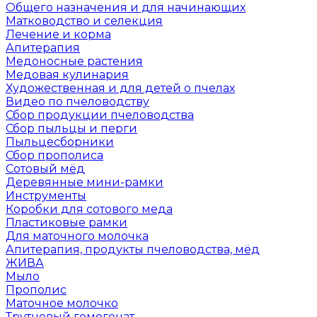
Общего назначения и для начинающих
Матководство и селекция
Лечение и корма
Апитерапия
Медоносные растения
Медовая кулинария
Художественная и для детей о пчелах
Видео по пчеловодству
Сбор продукции пчеловодства
Сбор пыльцы и перги
Пыльцесборники
Сбор прополиса
Сотовый мёд
Деревянные мини-рамки
Инструменты
Коробки для сотового меда
Пластиковые рамки
Для маточного молочка
Апитерапия, продукты пчеловодства, мёд
ЖИВА
Мыло
Прополис
Маточное молочко
Трутневый гомогенат