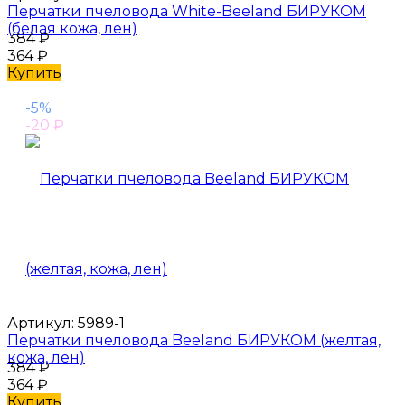
Перчатки пчеловода White-Beeland БИРУКОМ
(белая кожа, лен)
384
₽
364
₽
Купить
-5%
-20
₽
Артикул:
5989-1
Перчатки пчеловода Beeland БИРУКОМ (желтая,
кожа, лен)
384
₽
364
₽
Купить