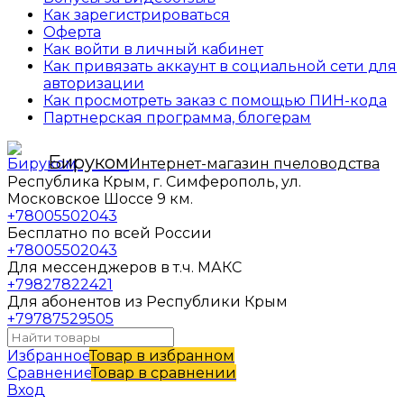
Как зарегистрироваться
Оферта
Как войти в личный кабинет
Как привязать аккаунт в социальной сети для
авторизации
Как просмотреть заказ с помощью ПИН-кода
Партнерская программа, блогерам
Бируком
Интернет-магазин пчеловодства
Республика Крым, г. Симферополь, ул.
Московское Шоссе 9 км.
+78005502043
Бесплатно по всей России
+78005502043
Для мессенджеров в т.ч. МАКС
+79827822421
Для абонентов из Республики Крым
+79787529505
Избранное
Товар в избранном
Сравнение
Товар в сравнении
Вход