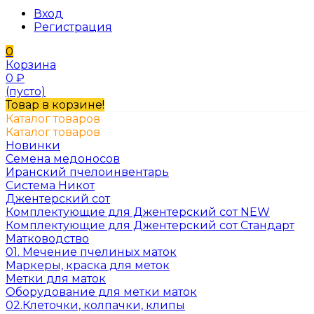
Вход
Регистрация
0
Корзина
0
₽
(пусто)
Товар в корзине!
Каталог товаров
Каталог товаров
Новинки
Семена медоносов
Иранский пчелоинвентарь
Система Никот
Джентерский сот
Комплектующие для Джентерский сот NEW
Комплектующие для Джентерский сот Стандарт
Матководство
01. Мечение пчелиных маток
Маркеры, краска для меток
Метки для маток
Оборудование для метки маток
02.Клеточки, колпачки, клипы