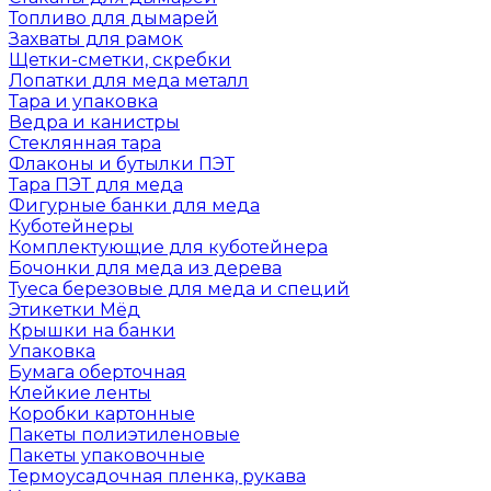
Топливо для дымарей
Захваты для рамок
Щетки-сметки, скребки
Лопатки для меда металл
Тара и упаковка
Ведра и канистры
Стеклянная тара
Флаконы и бутылки ПЭТ
Тара ПЭТ для меда
Фигурные банки для меда
Куботейнеры
Комплектующие для куботейнера
Бочонки для меда из дерева
Туеса березовые для меда и специй
Этикетки Мёд
Крышки на банки
Упаковка
Бумага оберточная
Клейкие ленты
Коробки картонные
Пакеты полиэтиленовые
Пакеты упаковочные
Термоусадочная пленка, рукава