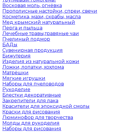
Восковая моль, огнёвка
Прополисные настойки, спреи, свечи
Косметика, мази, скрабы, масла
Мед крымский натуральный
Перга и пыльца
Лечебные травы,травяные чаи
Пчелиный подмор
БАДы
Сувенирная продукция
Бижутерия
Изделия из натуральной кожи
Ложки, лопатки, хохлома
Матрёшки
Мягкие игрушки
Наборы для пчеловодов
Рукоделие
Блестки декоративные
Закрепители для лака
Красители для эпоксидной смолы
Краски для рисования
Люминофор для творчества
Молды для рукоделия
Наборы для рисования