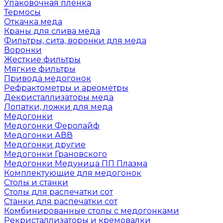
Упаковочная пленка
Термосы
Откачка меда
Краны для слива меда
Фильтры, сита, воронки для меда
Воронки
Жесткие фильтры
Мягкие фильтры
Привода медогонок
Рефрактометры и ареометры
Декристаллизаторы меда
Лопатки, ложки для меда
Медогонки
Медогонки Феролайф
Медогонки АВВ
Медогонки другие
Медогонки Грановского
Медогонки Медуница ПП Плазма
Комплектующие для медогонок
Столы и станки
Столы для распечатки сот
Станки для распечатки сот
Комбинированные столы с медогонками
Рекристаллизаторы и кремовалки