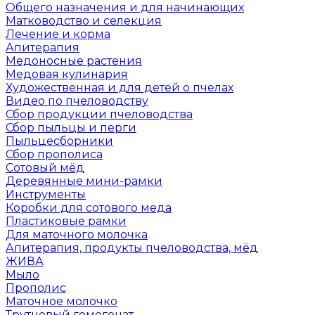
Общего назначения и для начинающих
Матководство и селекция
Лечение и корма
Апитерапия
Медоносные растения
Медовая кулинария
Художественная и для детей о пчелах
Видео по пчеловодству
Сбор продукции пчеловодства
Сбор пыльцы и перги
Пыльцесборники
Сбор прополиса
Сотовый мёд
Деревянные мини-рамки
Инструменты
Коробки для сотового меда
Пластиковые рамки
Для маточного молочка
Апитерапия, продукты пчеловодства, мёд
ЖИВА
Мыло
Прополис
Маточное молочко
Трутневый гомогенат