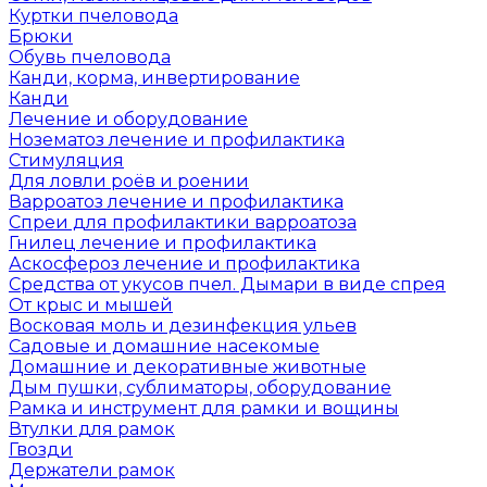
Куртки пчеловода
Брюки
Обувь пчеловода
Канди, корма, инвертирование
Канди
Лечение и оборудование
Нозематоз лечение и профилактика
Стимуляция
Для ловли роёв и роении
Варроатоз лечение и профилактика
Спреи для профилактики варроатоза
Гнилец лечение и профилактика
Аскосфероз лечение и профилактика
Средства от укусов пчел. Дымари в виде спрея
От крыс и мышей
Восковая моль и дезинфекция ульев
Садовые и домашние насекомые
Домашние и декоративные животные
Дым пушки, сублиматоры, оборудование
Рамка и инструмент для рамки и вощины
Втулки для рамок
Гвозди
Держатели рамок