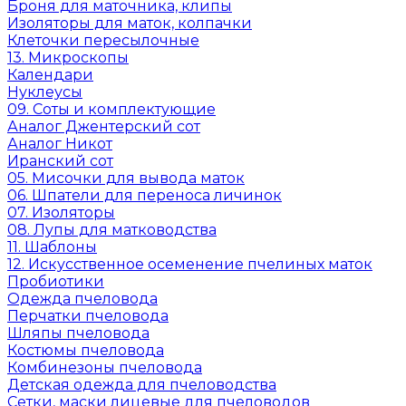
Броня для маточника, клипы
Изоляторы для маток, колпачки
Клеточки пересылочные
13. Микроскопы
Календари
Нуклеусы
09. Соты и комплектующие
Аналог Джентерский сот
Аналог Никот
Иранский сот
05. Мисочки для вывода маток
06. Шпатели для переноса личинок
07. Изоляторы
08. Лупы для матководства
11. Шаблоны
12. Искусственное осеменение пчелиных маток
Пробиотики
Одежда пчеловода
Перчатки пчеловода
Шляпы пчеловода
Костюмы пчеловода
Комбинезоны пчеловода
Детская одежда для пчеловодства
Сетки, маски лицевые для пчеловодов