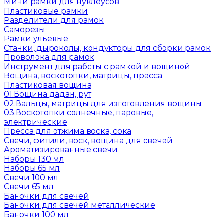
Мини рамки для нуклеусов
Пластиковые рамки
Разделители для рамок
Саморезы
Рамки ульевые
Станки, дыроколы, кондукторы для сборки рамок
Проволока для рамок
Инструмент для работы с рамкой и вощиной
Вощина, воскотопки, матрицы, пресса
Пластиковая вощина
01.Вощина дадан, рут
02.Вальцы, матрицы для изготовления вощины
03.Воскотопки солнечные, паровые,
электрические
Пресса для отжима воска, сока
Свечи, фитили, воск, вощина для свечей
Ароматизированные свечи
Наборы 130 мл
Наборы 65 мл
Свечи 100 мл
Свечи 65 мл
Баночки для свечей
Баночки для свечей металлические
Баночки 100 мл