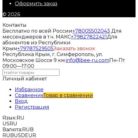
Оформить заказ
© 2026
Контакты
Бесплатно по всей России
+78005502043
Для
мессенджеров в т.ч. МАКС
+79827822421
Для
абонентов из Республики
Крым
+79787529505
Заказать звонок
Республика Крым, г. Симферополь, ул.
Московское Шоссе 9 км.
info@bee-ru.com
Пн-Пт
09:00—17:00
Личный кабинет
Избранное
Сравнение
Товар в сравнении
Вход
Регистрация
Язык:
RU
US
RU
Валюта:
RUB
RUB
USD
EUR