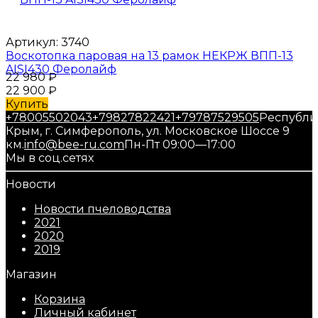
Артикул:
3740
Воскотопка паровая на 13 рамок НЕКРЖ ВПП-13
AISI430 Феролайф
22 980
₽
22 900
₽
Купить
+78005502043
+79827822421
+79787529505
Республи
Крым, г. Симферополь, ул. Московское Шоссе 9
км.
info@bee-ru.com
Пн-Пт 09:00—17:00
Мы в соц.сетях
Новости
Новости пчеловодства
2021
2020
2019
Магазин
Корзина
Личный кабинет