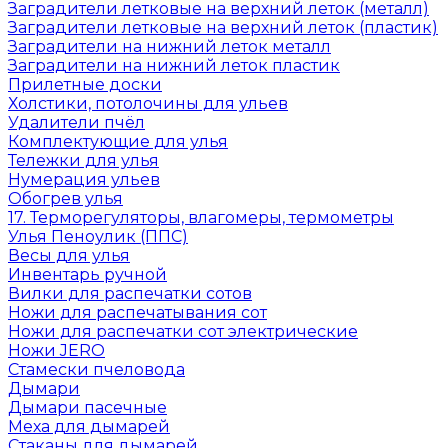
Заградители летковые на верхний леток (металл)
Заградители летковые на верхний леток (пластик)
Заградители на нижний леток металл
Заградители на нижний леток пластик
Прилетные доски
Холстики, потолочины для ульев
Удалители пчёл
Комплектующие для улья
Тележки для улья
Нумерация ульев
Обогрев улья
17. Терморегуляторы, влагомеры, термометры
Улья Пеноулик (ППС)
Весы для улья
Инвентарь ручной
Вилки для распечатки сотов
Ножи для распечатывания сот
Ножи для распечатки сот электрические
Ножи JERO
Стамески пчеловода
Дымари
Дымари пасечные
Меха для дымарей
Стаканы для дымарей