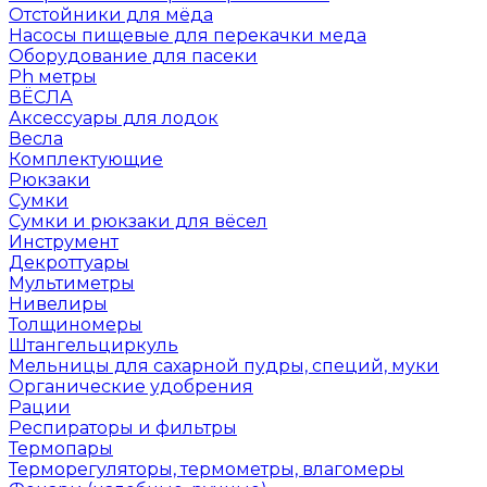
Отстойники для мёда
Насосы пищевые для перекачки меда
Оборудование для пасеки
Ph метры
ВЁСЛА
Аксессуары для лодок
Весла
Комплектующие
Рюкзаки
Сумки
Сумки и рюкзаки для вёсел
Инструмент
Декроттуары
Мультиметры
Нивелиры
Толщиномеры
Штангельциркуль
Мельницы для сахарной пудры, специй, муки
Органические удобрения
Рации
Респираторы и фильтры
Термопары
Терморегуляторы, термометры, влагомеры